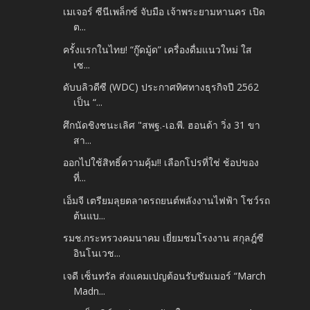
เมเจอร์ ซีนีเพล็กซ์ จับมือ เจ้าพระยามหานคร เปิด
ต...
ครั้งแรกในไทย! “กู๊ดมู้ด” เครื่องดื่มแนวใหม่ ใส
เซ...
ดับบลิวดีซี (WDC) ประกาศทิศทางธุรกิจปี 2562
เป็น “...
ศึกนัดชิงชนะเลิศ "สพฐ.-เอ.พี. ฮอนด้า วิ่ง 31 ขา
สา...
ออกไปใช้สิทธิ์ความคุ้ม!! เลือกโปรที่ใช่ ช้อปของ
ที่...
เอ็มจี เตรียมลุยตลาดรถยนต์พลังงานไฟฟ้า โชว์รถ
ต้นแบ...
รมช.กระทรวงคมนาคม เยี่ยมชมโรงงาน สกุลฎ์ซี
อินโนเวช...
เจดี เซ็นทรัล ส่งแคมเปญต้อนรับซัมเมอร์ “March
Madn...