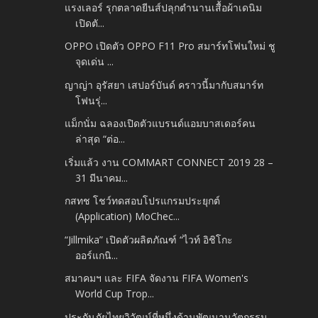
แรงเลอร์ รุกตลาดยีนส์ปลุกตำนานเสื้อผ้าเดนิม
เปิดตั...
OPPO เปิดตัว OPPO F11 Pro สมาร์ทโฟนใหม่ ชู
จุดเด่น ...
ญาญ่า อุรัสยา เสปอร์บันด์ คราวนี้มากับสมาร์ท
โฟนรุ่...
แม็กนั่ม ฉลองเปิดตัวแบรนด์แอมบาสเดอร์คน
ล่าสุด “ต่อ...
เริ่มแล้ว งาน COMMART CONNECT 2019 28 –
31 มีนาคม...
กสทช โชว์ทดสอบโปรแกรมประยุกต์
(Application) MoChec...
“Jillmika” เปิดตัวผลิตภัณฑ์ “ไวท์ อิชิโกะ
ออร์แกนิ...
สมาคมฯ และ FIFA จัดงาน FIFA Women's
World Cup Trop...
ประกันภัยไทยวิวัฒน์ที่หนึ่งด้านพัฒนานวัตกรรม