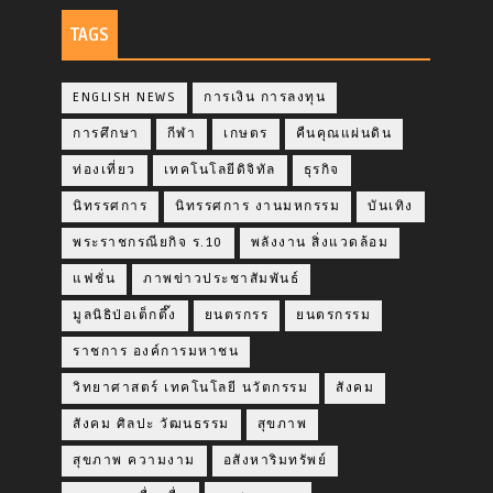
TAGS
ENGLISH NEWS
การเงิน การลงทุน
การศึกษา
กีฬา
เกษตร
คืนคุณแผ่นดิน
ท่องเที่ยว
เทคโนโลยีดิจิทัล
ธุรกิจ
นิทรรศการ
นิทรรศการ งานมหกรรม
บันเทิง
พระราชกรณียกิจ ร.10
พลังงาน สิ่งแวดล้อม
แฟชั่น
ภาพข่าวประชาสัมพันธ์
มูลนิธิป่อเต็กตึ๊ง
ยนตรกรร
ยนตรกรรม
ราชการ องค์การมหาชน
วิทยาศาสตร์ เทคโนโลยี นวัตกรรม
สังคม
สังคม ศิลปะ วัฒนธรรม
สุขภาพ
สุขภาพ ความงาม
อสังหาริมทรัพย์