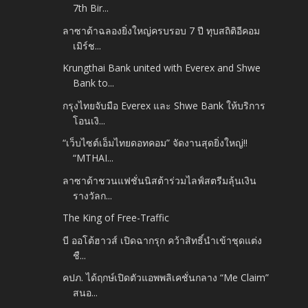
7th Bir...
ลาซาด้าฉลองยิ่งใหญ่ครบรอบ 7 ปี ทุบสถิติอีคอม
เมิร์ช...
Krungthai Bank united with Everex and Shwe
Bank to...
กรุงไทยจับมือ Everex และ Shwe Bank ให้บริการ
โอนเงิ...
“เว็บไซต์เอ็มไทยดอทคอม” จัดงานสุดยิ่งใหญ่!!
“MTHAI...
ลาซาด้าชวนแฟชั่นนิสต้าร่วมไลฟ์สตรีมลุ้นเงิน
รางวัลก...
The King of Free-Traffic
บี ออโต้ฮาวส์ เปิดฉากรุก คว้าสิทธิ์นำเข้าชุดแต่ง
ชื...
คปภ. ได้ฤกษ์เปิดตัวแอพพลิเคชั่นกลาง “Me Claim”
สนอ...