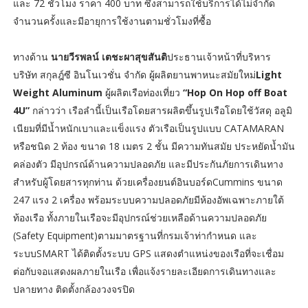
และ 72 ชั่วโมง ราคา 400 บาท ซึ่งสามารถใช้บริการได้ไม่จำกัด
จำนวนครั้งและมีอายุการใช้งานตามชั่วโมงที่ซื้อ
ทางด้าน
นายวีรพลน์ เตชะผาสุขสันติ
ประธานเจ้าหน้าที่บริหาร
บริษัท สกุลฎ์ซี อินโนเวชั่น จำกัด ผู้ผลิตยานพาหนะสมัยใหม่
Light
Weight Aluminum
ผู้ผลิตเรือท่องเที่ยว
“Hop On Hop off Boat
4U”
กล่าวว่า เรือลำนี้เป็นเรือโดยสารผลิตขึ้นรูปเรือโดยใช้วัสดุ อลูมิ
เนียมที่มีน้ำหนักเบาและแข็งแรง ตัวเรือเป็นรูปแบบ CATAMARAN
หรือชนิด 2 ท้อง ขนาด 18 เมตร 2 ชั้น มีความทันสมัย ประหยัดน้ำมัน
คล่องตัว มีอุปกรณ์ด้านความปลอดภัย และมีประกันภัยการเดินทาง
สำหรับผู้โดยสารทุกท่าน ด้วยเครื่องยนต์อินบอร์ดCummins ขนาด
247 แรง 2 เครื่อง พร้อมระบบความปลอดภัยมีห้องอัพเฉพาะภายใต้
ท้องเรือ ทั้งภายในเรือจะมีอุปกรณ์ช่วยเหลือด้านความปลอดภัย
(Safety Equipment)ตามมาตรฐานที่กรมเจ้าท่ากำหนด และ
ระบบSMART ได้ติดตั้งระบบ GPS แสดงตำแหน่งของเรือที่จะเชื่อม
ต่อกับจอแสดงผลภายในเรือ เพื่อแจ้งรายละเอียดการเดินทางและ
ปลายทาง ติดตั้งกล้องวงจรปิด