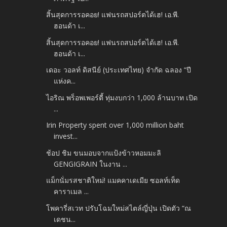
สิ้นสุดการรอคอย! แฟนรถสปอร์ตได้เฮ! เอ.พี.
ฮอนด้า เ...
สิ้นสุดการรอคอย! แฟนรถสปอร์ตได้เฮ! เอ.พี.
ฮอนด้า เ...
เดอะ วอลท์ ดิสนีย์ (ประเทศไทย) จำกัด ฉลอง “ปี
แห่งค...
ไอริณ พร็อพเพอร์ตี้ ทุ่มงบกว่า 1,000 ล้านบาท เปิด
...
Irin Property spent over 1,000 million baht
invest...
ช้อป ชิม ขนมอบจากแป้งข้าวหอมมะลิ
GENGIGRAIN ในงาน ...
แม็กนั่มรสชาติใหม่! แมคคาเดเมีย ซอลท์เท็ด
คาราเมล ...
โพคารี่สเวท ปรับโฉมใหม่สไตล์ญี่ปุ่น เปิดตัว “ณ
เดชน...