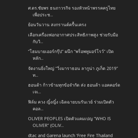
ศ.ดร.ชัยพร ธนถาวรกิจ รองหัวหน้าพรรคครูไทย
เพื่อประช...
ย้อนวันวาน สงกรานต์ครื้นเครง
เลือกเครื่องฟอกอากาศประสิทธิภาพสูง ช่วยรับมือ
กับวิ...
“โฮมบายเออร์กรุ๊ป” ผนึก “พร็อพทูมอร์โรว์” เปิด
หลัก...
จัดงานยิ่งใหญ่ “วิ่งมาราธอน ลากูน่า ภูเก็ต 2019”
ท...
ฮอนด้า ก้าวข้ามทุกข้อจำกัด ส่ง ฮอนด้า แอคคอร์ด
เจเ...
ฟิล์ม ควง ญิ๋งญิ๋ง เฉิดฉายบนรันเวย์ ร่วมเปิดตัว
คอล...
OLIVER PEOPLES เปิดตัวแคมเปญ “WHO IS
OLIVER” (OLIV...
dtac and Garena launch ‘Free Fire Thailand