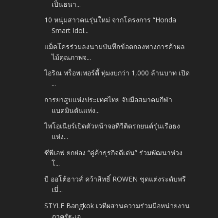
เป็นธนา...
10 หนุ่มสาวคนรุ่นใหม่ จากโครงการ “Honda
Smart Idol...
แม็คโครร่วมลงนามบันทึกข้อตกลงทางการค้าผล
ไม้คุณภาพจ...
ไอริณ พร็อพเพอร์ตี้ ทุ่มงบกว่า 1,000 ล้านบาท เปิด
...
การยาสูบแห่งประเทศไทย จับมือสมาคมกีฬา
แบดมินตันแห่ง...
ไพโอเนียร์เปิดตัวหน้าจอทีวีติดรถยนต์รุ่นเรือธง
แห่ง...
ซีพีเอฟ ยกย่อง “คู่ค้าธุรกิจดีเด่น” ร่วมพัฒนาห่วง
โ...
บี ออโต้ฮาวส์ คว้าสิทธิ์ ROWEN ชุดแต่งระดับพรี
เมี่...
STYLE Bangkok เวทีผสานความร่วมมือหน่วยงาน
ภาครัฐ-เอ...