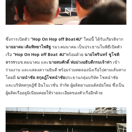
ซึ่งการเปิดตัว
“Hop On Hop off Boat4U”
ใหม่นี้ ได้รับเกียรติจาก
นายอาคม เติมพิทยาไพสิฐ
รมว.คมนาคม เป็นประธานในพิธีเปิดตัว
เรือ
“Hop On Hop off Boat 4U”
พร้อมด้วย
นายไพรินทร์ ชูโชติ
ถาวร
รมช.คมนาคม และ
นายสมศักดิ์ ห่มม่วงอธิบดีกรมเจ้าท่า
เข้า
ร่วมงาน และแสดงความยินดี พร้อมร่วมทดลองนั่งเรือไปตามเส้นทาง
โดยมี
นายนำชัย สกุลฎ์โชคนำชัย
ประธานกลุ่มบริษัท โชคนำชัย
และบริษัทสกุลฎ์ซี อินโนเวชั่น จำกัด ผู้ผลิตยานยนต์สมัยใหม่ ซึ่งเป็น
ผู้ผลิตเรืออลูมิเนียมคอยให้รายละเอียดของตัวเรืออีกด้วย