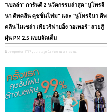
“เบลล่า” การันตี 2 นวัตกรรมล่าสุด “นูโทรจี
นา ดีพคลีน คุชชั่นโฟม” และ “นูโทรจีนา ดีพ
คลีน ไมเซล่า เพียวริฟายอิ้ง วอเทอร์” สวยสู้
ฝุ่น PM 2.5 แบบจัดเต็ม
threportor
7 years ago
สุขภาพ ความงาม,