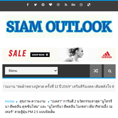
ลวงปู่ทวด ครั้งที่ 13 ปี 2569" เสริมสิริมงคล เติมพลังใจ 8-9 สิงหาคม นี้ ณ 
Home
สุขภาพ ความงาม
“เบลล่า” การันตี 2 นวัตกรรมล่าสุด “นูโทรจี
นา ดีพคลีน คุชชั่นโฟม” และ “นูโทรจีนา ดีพคลีน ไมเซล่า เพียวริฟายอิ้ง วอ
เทอร์” สวยสู้ฝุ่น PM 2.5 แบบจัดเต็ม