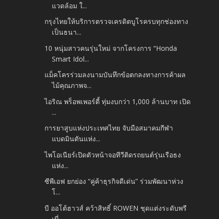
แวดล้อม ใ...
กรุงไทยให้บริการตรวจเครดิตบูโรครบทุกช่องทาง
เป็นธนา...
10 หนุ่มสาวคนรุ่นใหม่ จากโครงการ “Honda
Smart Idol...
แม็คโครร่วมลงนามบันทึกข้อตกลงทางการค้าผล
ไม้คุณภาพจ...
ไอริณ พร็อพเพอร์ตี้ ทุ่มงบกว่า 1,000 ล้านบาท เปิด
...
การยาสูบแห่งประเทศไทย จับมือสมาคมกีฬา
แบดมินตันแห่ง...
ไพโอเนียร์เปิดตัวหน้าจอทีวีติดรถยนต์รุ่นเรือธง
แห่ง...
ซีพีเอฟ ยกย่อง “คู่ค้าธุรกิจดีเด่น” ร่วมพัฒนาห่วง
โ...
บี ออโต้ฮาวส์ คว้าสิทธิ์ ROWEN ชุดแต่งระดับพรี
เมี่...