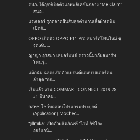
คปภ. ได้ฤกษ์เปิดตัวแอพพลิเคชั่นกลาง “Me Claim”
สนอ...
แรงเลอร์ รุกตลาดยีนส์ปลุกตำนานเสื้อผ้าเดนิม
เปิดตั...
OPPO เปิดตัว OPPO F11 Pro สมาร์ทโฟนใหม่ ชู
จุดเด่น ...
ญาญ่า อุรัสยา เสปอร์บันด์ คราวนี้มากับสมาร์ท
โฟนรุ่...
แม็กนั่ม ฉลองเปิดตัวแบรนด์แอมบาสเดอร์คน
ล่าสุด “ต่อ...
เริ่มแล้ว งาน COMMART CONNECT 2019 28 –
31 มีนาคม...
กสทช โชว์ทดสอบโปรแกรมประยุกต์
(Application) MoChec...
“Jillmika” เปิดตัวผลิตภัณฑ์ “ไวท์ อิชิโกะ
ออร์แกนิ...