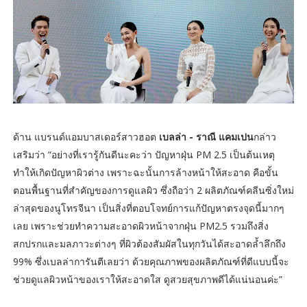
ด้าน แบรนด์แอมบาสเดอร์สาวฮอต
เบลล่า - ราณี แคมเปน
กล่าว
เสริมว่า “อย่างที่เรารู้กันดีนะคะว่า ปัญหาฝุ่น PM 2.5 เป็นต้นเหตุ
ทำให้เกิดปัญหาผิวต่าง เพราะฉะนั้นการล้างหน้าให้สะอาด คือขั้น
ตอนพื้นฐานที่สำคัญของการดูแลผิว ซึ่งถือว่า 2 ผลิตภัณฑ์คลีนซิ่งใหม่
ล่าสุดของนูโทรจีนา เป็นสิ่งที่ตอบโจทย์การแก้ปัญหาตรงจุดนี้มากๆ
เลย เพราะช่วยทำความสะอาดผิวหน้าจากฝุ่น PM2.5 รวมถึงสิ่ง
สกปรกและมลภาวะต่างๆ ที่ผิวต้องสัมผัสในทุกวันได้สะอาดล้ำลึกถึง
99% ซึ่งเบลล่าการันตีเลยว่า ด้วยคุณภาพของผลิตภัณฑ์ที่ดีแบบนี้จะ
ช่วยดูแลผิวหน้าของเราให้สะอาดใส ดูสวยสุขภาพดีได้แน่นอนค่ะ”