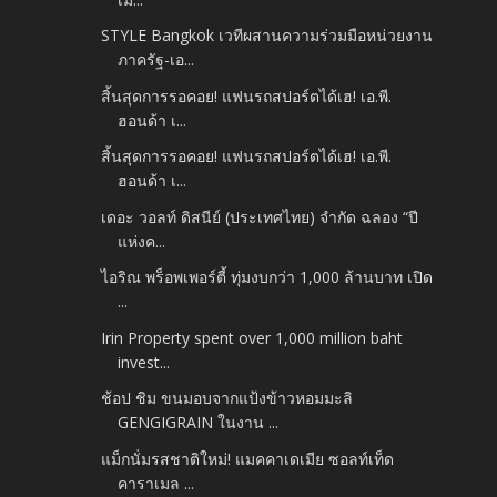
STYLE Bangkok เวทีผสานความร่วมมือหน่วยงาน
ภาครัฐ-เอ...
สิ้นสุดการรอคอย! แฟนรถสปอร์ตได้เฮ! เอ.พี.
ฮอนด้า เ...
สิ้นสุดการรอคอย! แฟนรถสปอร์ตได้เฮ! เอ.พี.
ฮอนด้า เ...
เดอะ วอลท์ ดิสนีย์ (ประเทศไทย) จำกัด ฉลอง “ปี
แห่งค...
ไอริณ พร็อพเพอร์ตี้ ทุ่มงบกว่า 1,000 ล้านบาท เปิด
...
Irin Property spent over 1,000 million baht
invest...
ช้อป ชิม ขนมอบจากแป้งข้าวหอมมะลิ
GENGIGRAIN ในงาน ...
แม็กนั่มรสชาติใหม่! แมคคาเดเมีย ซอลท์เท็ด
คาราเมล ...