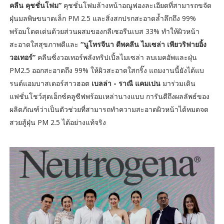
คลีน คุชชั่นโฟม”
คุชชั่นโฟมล้างหน้าอณูฟองละเอียดที่สามารถขจัด
ฝุ่นมลพิษขนาดเล็ก PM 2.5 และสิ่งสกปรกสะอาดล้ำลึกถึง 99%
พร้อมโดดเด่นด้วยส่วนผสมของกลีเซอรีนเบส 33% ทำให้ผิวหน้า
สะอาดใสสุขภาพดีและ
“นูโทรจีนา ดีพคลีน ไมเซล่า เพียวริฟายอิ้ง
วอเทอร์”
คลีนซิ่งวอเทอร์พลังทริปเปิ้ลไมเซล่า ลบเมคอัพและฝุ่น
PM2.5 ออกสะอาดถึง 99% ให้ผิวสะอาดใสกริ๊ง แถมงานนี้ยังได้แบ
รนด์แอมบาสเดอร์สาวฮอต
เบลล่า - ราณี แคมเปน
มาร่วมเดิน
แฟชั่นโชว์สุดเอ็กซ์คลูซีฟพร้อมเหล่านางแบบ การันตีถึงผลลัพธ์ของ
ผลิตภัณฑ์ว่าเป็นตัวช่วยที่สามารถทำความสะอาดผิวหน้าได้หมดจด
สวยสู้ฝุ่น PM 2.5 ได้อย่างแท้จริง