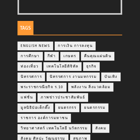
TAGS
ENGLISH NEWS
การเงิน การลงทุน
การศึกษา
กีฬา
เกษตร
คืนคุณแผ่นดิน
ท่องเที่ยว
เทคโนโลยีดิจิทัล
ธุรกิจ
นิทรรศการ
นิทรรศการ งานมหกรรม
บันเทิง
พระราชกรณียกิจ ร.10
พลังงาน สิ่งแวดล้อม
แฟชั่น
ภาพข่าวประชาสัมพันธ์
มูลนิธิป่อเต็กตึ๊ง
ยนตรกรร
ยนตรกรรม
ราชการ องค์การมหาชน
วิทยาศาสตร์ เทคโนโลยี นวัตกรรม
สังคม
สังคม ศิลปะ วัฒนธรรม
สุขภาพ