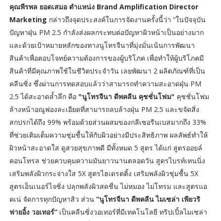
คุณพีรพล ยอดเสมอ ตำแหน่ง Brand Amplification Director
Marketing
กล่าวถึงจุดประสงค์ในการจัดงานครั้งนี้ว่า “ในปัจจุบัน
ปัญหาฝุ่น PM 2.5 กำลังส่งผลกระทบต่อปัญหาผิวหน้าเป็นอย่างมาก
และด้วยเป้าหมายหลักของทางนูโทรจีนาที่มุ่งมั่นเน้นการพัฒนา
สินค้าเพื่อตอบโจทย์ความต้องการของผู้บริโภค เพื่อทำให้ผู้บริโภคมี
สินค้าที่มีคุณภาพใช้ในชีวิตประจำวัน เลยพัฒนา 2 ผลิตภัณฑ์ที่เป็น
คลีนซิ่ง ซึ่งผ่านการทดสอบแล้วว่าสามารถทำความสะอาดฝุ่น PM
2.5 ได้สะอาดล้ำลึก คือ
"นูโทรจีนา ดีพคลีน คุชชั่นโฟม"
คุชชั่นโฟม
ล้างหน้าอณูฟองละเอียดที่สามารถลบล้างฝุ่น PM 2.5 และขจัดสิ่ง
สกปรกได้ถึง 99% พร้อมด้วยส่วนผสมของกลีเซอรีนเบสมากถึง 33%
ที่ช่วยเติมเต็มความชุ่มชื้นให้กับผิวอย่างมีประสิทธิภาพ ผลลัพธ์ทำให้
ผิวหน้าสะอาดใส ดูสวยสุขภาพดี มีทั้งหมด 5 สูตร ได้แก่ สูตรออยล์
คอนโทรล ช่วยควบคุมความมันยาวนานตลอดวัน สูตรไบรท์เทนนิ่ง
เสริมพลังผิวกระจ่างใส 5X สูตรไฮเดรตติ้ง เสริมพลังผิวชุ่มชื้น 5X
สูตรเอ็นเนอร์ไจซิ่ง ปลุกพลังผิวสดชื่น ไม่หมอง ไม่โทรม และสูตรแอ
คเน่ จัดการทุกปัญหาสิว ส่วน
“นูโทรจีนา ดีพคลีน ไมเซล่า เพียวริ
ฟายอิ้ง วอเทอร์”
เป็นคลีนซิ่งวอเทอร์ที่มีเทคโนโลยี ทริปเปิ้ลไมเซล่า