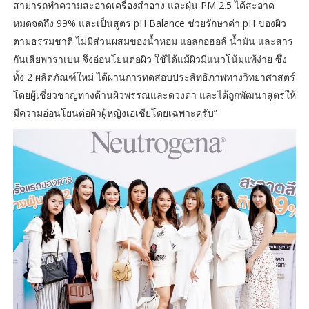
สามารถทำความสะอาดเครื่องสำอาง และฝุ่น PM 2.5 ได้สะอาด
หมดจดถึง 99% และเป็นสูตร pH Balance ช่วยรักษาค่า pH ของผิว
ตามธรรมชาติ ไม่มีส่วนผสมของน้ำหอม แอลกอฮอล์ น้ำมัน และสาร
กันเสียพาราเบน จึงอ่อนโยนต่อผิว ใช้ได้แม้ผิวมีแนวโน้มแพ้ง่าย ซึ่ง
ทั้ง 2 ผลิตภัณฑ์ใหม่ ได้ผ่านการทดสอบประสิทธิภาพทางวิทยาศาสตร์
โดยผู้เชี่ยวชาญทางด้านผิวพรรณและดวงตา และได้ถูกพัฒนาสูตรให้
มีความอ่อนโยนต่อผิวผู้หญิงเอเชียโดยเฉพาะครับ”