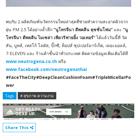
พบกับ 2 ผลิตภัณฑ์นวัตกรรมใหม่ล่าสุดที่ช่วยทำความสะอาดผิวจาก
ฝุ่น PM 2.5 ได้อย่างล้ำลึก
“นูโทรจีนา ดีพคลีน คุชชั่นโฟม”
และ
“นู
โทรจีนา ดีพคลีน ไมเซล่า เพียวริฟายอิ้ง วอเทอร์”
ได้แล้ววันนี้ที่ วัต
สัน, บูทส์, เทสโก้ โลตัส, บิ๊กซี, ท็อปส์ ซุปเปอร์มาร์เก็ต, เดอะมอลล์,
7-ELEVEN และ ร้านค้าชั้นนำทั่วประเทศ ติดตามข้อมูลเพิ่มเติมได้ที่
www.neutrogena.co.th
หรือ
www.facebook.com/neutrogenathai
#FaceTheCity#DeepCleanCushionFoam#TripleMicellarPo
wer
Tags
# สุขภาพ ความงาม
Share This