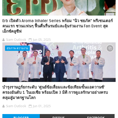
Erb เปิดตัว Aroma Inhaler Series พร้อม “นิว ชยภัค” พรีเซนเตอร์
คนแรก ชวนแฟนๆ ฟื้นตื่นรื่นรมย์และลุ้นร่วมงาน Fan Event สุด
เอ็กซ์คลูซีฟ
Siam Outlook
Jun 05, 2025
สุขภาพ ความงาม
บำรุงราษฎร์ยกระดับ ‘ศูนย์ข้อเสื่อมและข้อเทียมขั้นแอดวานซ์’
ครองอันดับ 1 ในเอเชีย พร้อมเปิด 3 มิติ การดูแลรักษาอย่างครบ
คลุมสู่มาตรฐานโลก
Siam Outlook
Jun 01, 2025
BLOGGER
DISQUS
FACEBOOK