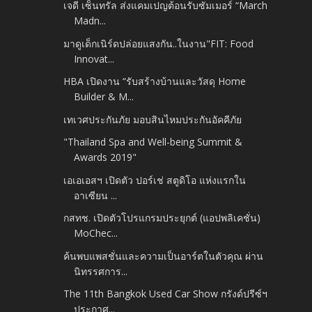
เจดี เซ็นทรัล ส่งแคมเปญต้อนรับซัมเมอร์ “March
Madn...
มาดูเด็กเนิร์ดปล่อยแสงกัน..ในงาน"FIT: Food
Innovat...
HBA เปิดงาน “รับสร้างบ้านและวัสดุ Home
Builder & M...
เทเวศประกันภัย มอบสินไหมประกันอัคคีภัย
"Thailand Spa and Well-being Summit &
Awards 2019"
เอเอเอสฯ เปิดตัว ปอร์เช่ สตูดิโอ แห่งแรกใน
อาเซียน ...
กสทช. เปิดตัวโปรแกรมประยุกต์ (แอปพลิเคชั่น)
MoChec...
ค้นพบแพสชั่นและความเป็นอาร์ตในตัวคุณ ผ่าน
นิทรรศการ...
The 11th Bangkok Used Car Show กรังด์ปรีซ์ฯ
ประกาศ...