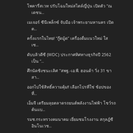
โพคารี่สเวท ปรับโฉมใหม่สไตล์ญี่ปุ่น เปิดตัว “ณ
เดชน...
เมเจอร์ ซีนีเพล็กซ์ จับมือ เจ้าพระยามหานคร เปิด
ต...
ครั้งแรกในไทย! “กู๊ดมู้ด” เครื่องดื่มแนวใหม่ ใส
เซ...
ดับบลิวดีซี (WDC) ประกาศทิศทางธุรกิจปี 2562
เป็น “...
ศึกนัดชิงชนะเลิศ "สพฐ.-เอ.พี. ฮอนด้า วิ่ง 31 ขา
สา...
ออกไปใช้สิทธิ์ความคุ้ม!! เลือกโปรที่ใช่ ช้อปของ
ที่...
เอ็มจี เตรียมลุยตลาดรถยนต์พลังงานไฟฟ้า โชว์รถ
ต้นแบ...
รมช.กระทรวงคมนาคม เยี่ยมชมโรงงาน สกุลฎ์ซี
อินโนเวช...