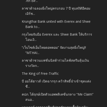
7th Bir...
ลาซาด้าฉลองยิ่งใหญ่ครบรอบ 7 ปี ทุบสถิติอีคอม
เมิร์ช...
Krungthai Bank united with Everex and Shwe
Bank to...
กรุงไทยจับมือ Everex และ Shwe Bank ให้บริการ
โอนเงิ...
“เว็บไซต์เอ็มไทยดอทคอม” จัดงานสุดยิ่งใหญ่!!
“MTHAI...
ลาซาด้าชวนแฟชั่นนิสต้าร่วมไลฟ์สตรีมลุ้นเงิน
รางวัลก...
The King of Free-Traffic
บี ออโต้ฮาวส์ เปิดฉากรุก คว้าสิทธิ์นำเข้าชุดแต่ง
ชื...
คปภ. ได้ฤกษ์เปิดตัวแอพพลิเคชั่นกลาง “Me Claim”
สนอ...