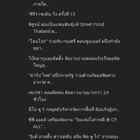
ภายใต...
“ศิริราชเดิน-วิ่ง ครั้งที่ 13
พิสูจน์ คุณเป็นแฟนพันธุ์แท้ Street Food
Thailand ต...
“โฮมโปร” ร่วมกับ กรุงศรี คอนซูมเมอร์ ผนึกกำลัง
ขยา...
โบ๊ทลากูนยอช์ตติ้ง จัดงานรวมพลคนรักเรือยอช์ต
ใหญ่สุ...
“ชาร์ป ไทย” ผนึกภาครัฐ ร่วมต้านภัยมลพิษทาง
อากาศ ส...
เซเร่ซ่า หอมติดทน ติดยาวนานมากกว่า 24
ชั่วโมง
นีโอ ชู 5 กลยุทธ์บริหารจัดการพื้นที่ ต้อนรับผู้ปร...
ซีพี ออลล์ เตรียมจัดงาน “วันแห่งโอกาสดี @ CP
ALL” ...
“อิงค์ ลาสติ้ง ฟาวเดชั่น สลิม ฟิต ทู โก” จากเดอะ