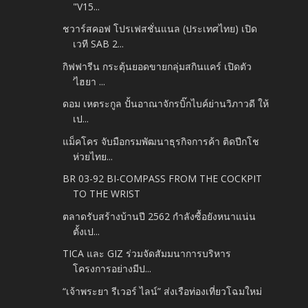
"V15...
ชวาร์สคอฟ โปรเฟสชั่นแนล (ประเทศไทย) เปิด
เวที SAB 2...
กิฟฟารีน กระตุ้นยอดขายกลุ่มสกินแคร์ เปิดตัว
‘ไฮยา ...
ดอม เหตระกูล ปั้นอาณาจักรบิ๊กไบค์ย่านวิภาวดี ให้
เป...
แม็คโคร จับมือกรมพัฒนาธุรกิจการค้า ติดปีกโช
ห่วยไทย...
BR 03-92 BI-COMPASS FROM THE COCKPIT
TO THE WRIST
ตลาดรับสร้างบ้านปี 2562 กำลังซื้อยังหนาแน่น
ตั้งเป...
TICA และ GIZ ร่วมจัดสัมมนาการบริหาร
โครงการอย่างมีป...
“เจ้าพระยา รีเวอร์ ไลน์” ส่งเรือท่องเที่ยวโฉมใหม่
...