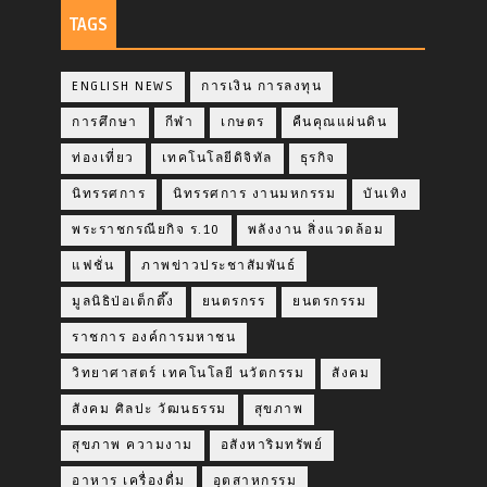
TAGS
ENGLISH NEWS
การเงิน การลงทุน
การศึกษา
กีฬา
เกษตร
คืนคุณแผ่นดิน
ท่องเที่ยว
เทคโนโลยีดิจิทัล
ธุรกิจ
นิทรรศการ
นิทรรศการ งานมหกรรม
บันเทิง
พระราชกรณียกิจ ร.10
พลังงาน สิ่งแวดล้อม
แฟชั่น
ภาพข่าวประชาสัมพันธ์
มูลนิธิป่อเต็กตึ๊ง
ยนตรกรร
ยนตรกรรม
ราชการ องค์การมหาชน
วิทยาศาสตร์ เทคโนโลยี นวัตกรรม
สังคม
สังคม ศิลปะ วัฒนธรรม
สุขภาพ
สุขภาพ ความงาม
อสังหาริมทรัพย์
อาหาร เครื่องดื่ม
อุตสาหกรรม