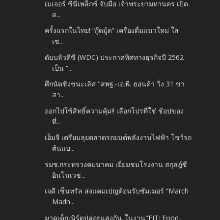
เมเจอร์ ซีนีเพล็กซ์ จับมือ เจ้าพระยามหานคร เปิด
ต...
ครั้งแรกในไทย! “กู๊ดมู้ด” เครื่องดื่มแนวใหม่ ใส
เซ...
ดับบลิวดีซี (WDC) ประกาศทิศทางธุรกิจปี 2562
เป็น “...
ศึกนัดชิงชนะเลิศ "สพฐ.-เอ.พี. ฮอนด้า วิ่ง 31 ขา
สา...
ออกไปใช้สิทธิ์ความคุ้ม!! เลือกโปรที่ใช่ ช้อปของ
ที่...
เอ็มจี เตรียมลุยตลาดรถยนต์พลังงานไฟฟ้า โชว์รถ
ต้นแบ...
รมช.กระทรวงคมนาคม เยี่ยมชมโรงงาน สกุลฎ์ซี
อินโนเวช...
เจดี เซ็นทรัล ส่งแคมเปญต้อนรับซัมเมอร์ “March
Madn...
มาดูเด็กเนิร์ดปล่อยแสงกัน..ในงาน"FIT: Food