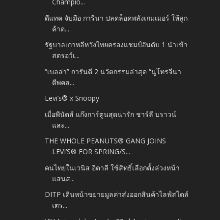
Champio...
ดีแทค จับมือ การีนา ปลดล็อคพลังเกมเมอร์ ให้ลูก
ค้าด...
รัฐบาลเกาหลีหวังไทยครองแชมป์อันดับ 1 นำเข้า
สตรอว์เ...
“เบลล่า” การันตี 2 นวัตกรรมล่าสุด “นูโทรจีนา
ดีพคล...
Levi’s® x Snoopy
เมื่อพีนัตส์ แก๊งการ์ตูนสุดน่ารัก ชาร์ลี บราวน์
และ...
THE WHOLE PEANUTS® GANG JOINS
LEVI’S® FOR SPRING/S...
คนไทยในเวนิส อิตาลี ใช้สิทธิ์เลือกตั้งล่วงหน้า
แสนส...
DITP เดินหน้าขยายมูลค่าส่งออกสินค้าไลฟ์สไตล์
เตร...