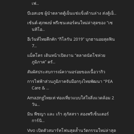
เฟ...
บีเอสเอช ผู้นำตลาดตู้เย็นแช่แข็งด้านล่าง ส่งตู้เย็...
เซ้นต์-ศุภพงษ์ พรีเซนเตอร์คนใหม่ล่าสุดของ “เซ
นทิโอ...
อีเว้นท์ไทยคึกคัก “กิโลรัน 2019” บุกฮานอยสุดฟิน
7...
แม็คโคร เดินหน้าเปิดงาน “ตลาดนัดโชห่วย
ภูมิภาค” ครั...
สัมผัสประสบการณ์ความอร่อยของเนื้อวากิว
การไฟฟ้าส่วนภูมิภาคจับมือกรุงไทยพัฒนา “PEA
Care & ...
Amazingไทยเท่ ท่องเที่ยวแบบใส่ใจสิ่งแวดล้อม 2
วัน...
มิน พีชญา และ เก้า สุภัสสรา สองพรีเซ็นเตอร์
การ์นิ...
Vivo เปิดตัวสมาร์ทโฟนสุดล้ำนวัตกรรมใหม่ล่าสุด