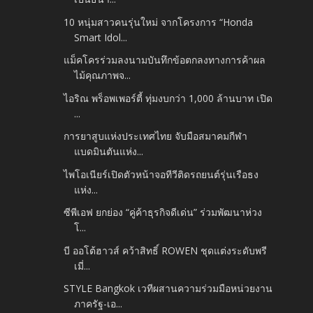
10 หนุ่มสาวคนรุ่นใหม่ จากโครงการ “Honda
Smart Idol...
แม็คโครร่วมลงนามบันทึกข้อตกลงทางการค้าผล
ไม้คุณภาพจ...
ไอริณ พร็อพเพอร์ตี้ ทุ่มงบกว่า 1,000 ล้านบาท เปิด
...
การยาสูบแห่งประเทศไทย จับมือสมาคมกีฬา
แบดมินตันแห่ง...
ไพโอเนียร์เปิดตัวหน้าจอทีวีติดรถยนต์รุ่นเรือธง
แห่ง...
ซีพีเอฟ ยกย่อง “คู่ค้าธุรกิจดีเด่น” ร่วมพัฒนาห่วง
โ...
บี ออโต้ฮาวส์ คว้าสิทธิ์ ROWEN ชุดแต่งระดับพรี
เมี่...
STYLE Bangkok เวทีผสานความร่วมมือหน่วยงาน
ภาครัฐ-เอ...