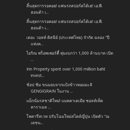
สิ้นสุดการรอคอย! แฟนรถสปอร์ตได้เฮ! เอ.พี.
ฮอนด้า เ...
สิ้นสุดการรอคอย! แฟนรถสปอร์ตได้เฮ! เอ.พี.
ฮอนด้า เ...
เดอะ วอลท์ ดิสนีย์ (ประเทศไทย) จำกัด ฉลอง “ปี
แห่งค...
ไอริณ พร็อพเพอร์ตี้ ทุ่มงบกว่า 1,000 ล้านบาท เปิด
...
Irin Property spent over 1,000 million baht
invest...
ช้อป ชิม ขนมอบจากแป้งข้าวหอมมะลิ
GENGIGRAIN ในงาน ...
แม็กนั่มรสชาติใหม่! แมคคาเดเมีย ซอลท์เท็ด
คาราเมล ...
โพคารี่สเวท ปรับโฉมใหม่สไตล์ญี่ปุ่น เปิดตัว “ณ
เดชน...