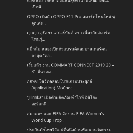
แรงเลอร์ รุกตลาดยีนส์ปลุกตำนานเสื้อผ้าเดนิม
เปิดตั...
OPPO เปิดตัว OPPO F11 Pro สมาร์ทโฟนใหม่ ชู
จุดเด่น ...
ญาญ่า อุรัสยา เสปอร์บันด์ คราวนี้มากับสมาร์ท
โฟนรุ่...
แม็กนั่ม ฉลองเปิดตัวแบรนด์แอมบาสเดอร์คน
ล่าสุด “ต่อ...
เริ่มแล้ว งาน COMMART CONNECT 2019 28 –
31 มีนาคม...
กสทช โชว์ทดสอบโปรแกรมประยุกต์
(Application) MoChec...
“Jillmika” เปิดตัวผลิตภัณฑ์ “ไวท์ อิชิโกะ
ออร์แกนิ...
สมาคมฯ และ FIFA จัดงาน FIFA Women's
World Cup Trop...
ประกันภัยไทยวิวัฒน์ที่หนึ่งด้านพัฒนานวัตกรรม