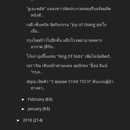
“ยูเมะพลัส” แถลงข่าวจัดประกวดสตอรี่บอร์ดผลิต
หนังสั...
เจดี เซ็นทรัล จัดกิจกรรม “Joy of Giving สุขใจ
เมื่อ...
กรุงไทยก้าวไปอีกขั้น ผนึกโรงพยาบาลทหาร
อากาศ (สีกัน...
โก๋แก่ มุ่งขึ้นแท่น “King Of Nuts” เพิ่มไลน์ผลิตภั...
เอราวัณ เดินหน้าตามแผน ลุยปักธง “ฮ็อป อินน์
“กรุงเ...
depa เปิดตัว “3 สุดยอด STAR TECH” ต้นแบบผู้นำ
ทางคว...
February
(63)
►
January
(93)
►
2018
(214)
►