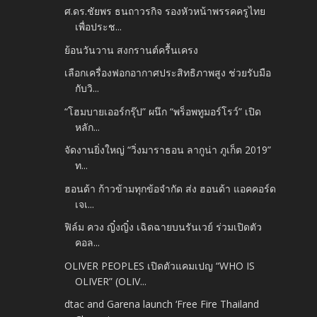
ศ.ดร.ชัยพร ธนถาวรกิจ รองหัวหน้าพรรคครูไทย
เพื่อประช...
ย้อนวันวาน สงกรานต์ครื้นเครง
เลือกเครื่องฟอกอากาศประสิทธิภาพสูง ช่วยรับมือ
กับวิ...
“โฮมบายเออร์กรุ๊ป” ผนึก “พร็อพทูมอร์โรว์” เปิด
หลัก...
จัดงานยิ่งใหญ่ “วิ่งมาราธอน ลากูน่า ภูเก็ต 2019”
ท...
ฮอนด้า ก้าวข้ามทุกข้อจำกัด ส่ง ฮอนด้า แอคคอร์ด
เจเ...
ฟิล์ม ควง ญิ๋งญิ๋ง เฉิดฉายบนรันเวย์ ร่วมเปิดตัว
คอล...
OLIVER PEOPLES เปิดตัวแคมเปญ “WHO IS
OLIVER” (OLIV...
dtac and Garena launch ‘Free Fire Thailand