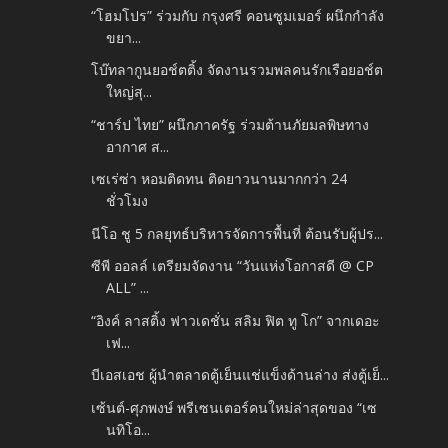
“โฮมโปร” ร่วมกับ กรุงศรี คอนซูมเมอร์ ผนึกกำลัง
ขยา...
โบ๊ทลากูนยอช์ตติ้ง จัดงานรวมพลคนรักเรือยอช์ต
ใหญ่สุ...
“ชาร์ป ไทย” ผนึกภาครัฐ ร่วมต้านภัยมลพิษทาง
อากาศ ส...
เซเร่ซ่า หอมติดทน ติดยาวนานมากกว่า 24
ชั่วโมง
นีโอ ชู 5 กลยุทธ์บริหารจัดการพื้นที่ ต้อนรับผู้ปร...
ซีพี ออลล์ เตรียมจัดงาน “วันแห่งโอกาสดี @ CP
ALL” ...
“อิงค์ ลาสติ้ง ฟาวเดชั่น สลิม ฟิต ทู โก” จากเดอะ
เฟ...
บีเอสเอช ผู้นำตลาดตู้เย็นแช่แข็งด้านล่าง ส่งตู้เย็...
เซ้นต์-ศุภพงษ์ พรีเซนเตอร์คนใหม่ล่าสุดของ “เซ
นทิโอ...