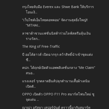
กรุงไทยจับมือ Everex และ Shwe Bank ให้บริการ
โอนเงิ...
“เว็บไซต์เอ็มไทยดอทคอม” จัดงานสุดยิ่งใหญ่!!
“MTHAI...
ลาซาด้าชวนแฟชั่นนิสต้าร่วมไลฟ์สตรีมลุ้นเงิน
รางวัลก...
The King of Free-Traffic
บี ออโต้ฮาวส์ เปิดฉากรุก คว้าสิทธิ์นำเข้าชุดแต่ง
ชื...
คปภ. ได้ฤกษ์เปิดตัวแอพพลิเคชั่นกลาง “Me Claim”
สนอ...
แรงเลอร์ รุกตลาดยีนส์ปลุกตำนานเสื้อผ้าเดนิม
เปิดตั...
OPPO เปิดตัว OPPO F11 Pro สมาร์ทโฟนใหม่ ชู
จุดเด่น ...
ญาญ่า อุรัสยา เสปอร์บันด์ คราวนี้มากับสมาร์ท