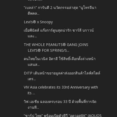
“เบลล่า” การันตี 2 นวัตกรรมล่าสุด “นูโทรจีนา
ดีพคล...
Levi’s® x Snoopy
เมื่อพีนัตส์ แก๊งการ์ตูนสุดน่ารัก ชาร์ลี บราวน์
และ...
THE WHOLE PEANUTS® GANG JOINS
LEVI’S® FOR SPRING/S...
คนไทยในเวนิส อิตาลี ใช้สิทธิ์เลือกตั้งล่วงหน้า
แสนส...
DITP เดินหน้าขยายมูลค่าส่งออกสินค้าไลฟ์สไตล์
เตร...
VIV Asia celebrates its 33rd Anniversary with
its ...
วิฟ เอเชีย ฉลองครบรอบ 33 ปี ด้วยพื้นที่การจัด
งานที...
“ชาร์ป ไทย” พร้อมเปิดตัวทีวี “อควอส8K” (AQUOS