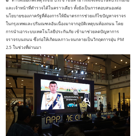
และเจ้าหน้าที่ตำรวจได้ในคราวเดียว ทั้งยังเป็นการตอบสนองต่อ
นโยบายของภาครัฐที่ต้องการให้มีมาตรการช่วยแก้ไขปัญหาจราจร
ในกรุงเทพและปริมณฑลอันเนื่องมาจากอุบัติเหตุบนท้องถนน โดย
การนำเอาระบบเทคโนโลยีประกันภัย เข้ามาช่วยลดปัญหาการ
จราจรบนถนน ซึ่งก่อให้เกิดมลภาวะจนกลายเป็นวิกฤตการฝุ่น PM
2.5 ในช่วงที่ผ่านมา