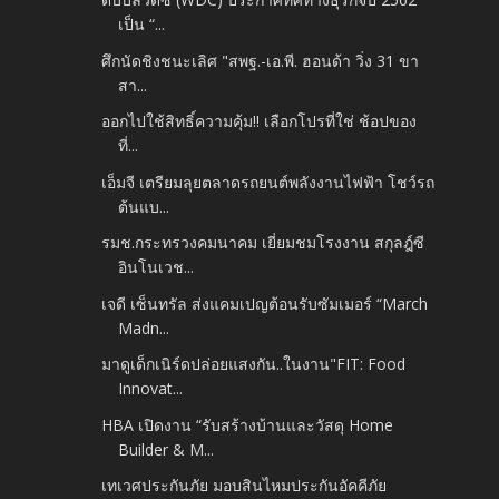
เป็น “...
ศึกนัดชิงชนะเลิศ "สพฐ.-เอ.พี. ฮอนด้า วิ่ง 31 ขา
สา...
ออกไปใช้สิทธิ์ความคุ้ม!! เลือกโปรที่ใช่ ช้อปของ
ที่...
เอ็มจี เตรียมลุยตลาดรถยนต์พลังงานไฟฟ้า โชว์รถ
ต้นแบ...
รมช.กระทรวงคมนาคม เยี่ยมชมโรงงาน สกุลฎ์ซี
อินโนเวช...
เจดี เซ็นทรัล ส่งแคมเปญต้อนรับซัมเมอร์ “March
Madn...
มาดูเด็กเนิร์ดปล่อยแสงกัน..ในงาน"FIT: Food
Innovat...
HBA เปิดงาน “รับสร้างบ้านและวัสดุ Home
Builder & M...
เทเวศประกันภัย มอบสินไหมประกันอัคคีภัย