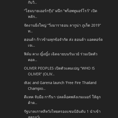
กับวิ...
“โฮมบายเออร์กรุ๊ป” ผนึก “พร็อพทูมอร์โรว์” เปิด
หลัก...
จัดงานยิ่งใหญ่ “วิ่งมาราธอน ลากูน่า ภูเก็ต 2019”
ท...
ฮอนด้า ก้าวข้ามทุกข้อจำกัด ส่ง ฮอนด้า แอคคอร์ด
เจเ...
ฟิล์ม ควง ญิ๋งญิ๋ง เฉิดฉายบนรันเวย์ ร่วมเปิดตัว
คอล...
OLIVER PEOPLES เปิดตัวแคมเปญ “WHO IS
OLIVER” (OLIV...
dtac and Garena launch ‘Free Fire Thailand
Champio...
ดีแทค จับมือ การีนา ปลดล็อคพลังเกมเมอร์ ให้ลูก
ค้าด...
รัฐบาลเกาหลีหวังไทยครองแชมป์อันดับ 1 นำเข้า
สตรอว์เ...