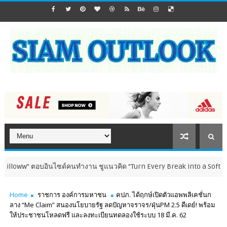
w” ตอบอินไซด์คนทำงาน ชูแนวคิด “Turn Every Break into a Soft Moment”
Home
ราชการ องค์การมหาชน
คปภ. ได้ฤกษ์เปิดตัวแอพพลิเคชั่นก
ลาง “Me Claim” สนองนโยบายรัฐ ลดปัญหาจราจร/ฝุ่นPM 2.5 ดีเดย์! พร้อม
ให้ประชาชนโหลดฟรี และลงทะเบียนทดลองใช้ระบบ 18 มี.ค. 62