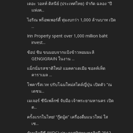
เดอะ วอลท์ ดิสนีย์ (ประเทศไทย) จำกัด ฉลอง “ปี
แห่งค...
ไอริณ พร็อพเพอร์ตี้ ทุ่มงบกว่า 1,000 ล้านบาท เปิด
...
Irin Property spent over 1,000 million baht
invest...
ช้อป ชิม ขนมอบจากแป้งข้าวหอมมะลิ
GENGIGRAIN ในงาน ...
แม็กนั่มรสชาติใหม่! แมคคาเดเมีย ซอลท์เท็ด
คาราเมล ...
โพคารี่สเวท ปรับโฉมใหม่สไตล์ญี่ปุ่น เปิดตัว “ณ
เดชน...
เมเจอร์ ซีนีเพล็กซ์ จับมือ เจ้าพระยามหานคร เปิด
ต...
ครั้งแรกในไทย! “กู๊ดมู้ด” เครื่องดื่มแนวใหม่ ใส
เซ...
ดับบลิวดีซี (WDC) ประกาศทิศทางธุรกิจปี 2562