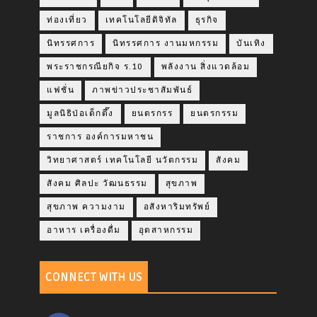
ท่องเที่ยว
เทคโนโลยีดิจิทัล
ธุรกิจ
นิทรรศการ
นิทรรศการ งานมหกรรม
บันเทิง
พระราชกรณียกิจ ร.10
พลังงาน สิ่งแวดล้อม
แฟชั่น
ภาพข่าวประชาสัมพันธ์
มูลนิธิป่อเต็กตึ๊ง
ยนตรกรร
ยนตรกรรม
ราชการ องค์การมหาชน
วิทยาศาสตร์ เทคโนโลยี นวัตกรรม
สังคม
สังคม ศิลปะ วัฒนธรรม
สุขภาพ
สุขภาพ ความงาม
อสังหาริมทรัพย์
อาหาร เครื่องดื่ม
อุตสาหกรรม
CONNECT WITH US