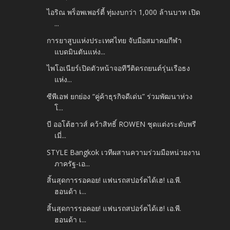
ไอริณ พร็อพเพอร์ตี้ ทุ่มงบกว่า 1,000 ล้านบาท เปิด
...
การยาสูบแห่งประเทศไทย จับมือสมาคมกีฬา
แบดมินตันแห่ง...
ไพโอเนียร์เปิดตัวหน้าจอทีวีติดรถยนต์รุ่นเรือธง
แห่ง...
ซีพีเอฟ ยกย่อง “คู่ค้าธุรกิจดีเด่น” ร่วมพัฒนาห่วง
โ...
บี ออโต้ฮาวส์ คว้าสิทธิ์ ROWEN ชุดแต่งระดับพรี
เมี่...
STYLE Bangkok เวทีผสานความร่วมมือหน่วยงาน
ภาครัฐ-เอ...
สิ้นสุดการรอคอย! แฟนรถสปอร์ตได้เฮ! เอ.พี.
ฮอนด้า เ...
สิ้นสุดการรอคอย! แฟนรถสปอร์ตได้เฮ! เอ.พี.
ฮอนด้า เ...