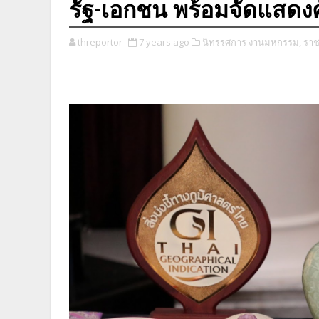
รัฐ-เอกชน พร้อมจัดแสดง
threportor
7 years ago
นิทรรศการ งานมหกรรม,
ราช