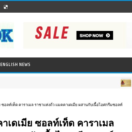
ENGLISH NEWS
ภาพข่าวประช
ย ซอลท์เท็ด คาราเมล ราชาแห่งถั่ว แมคคาเดเมีย ผสานกับเนื้อไอศกรีมซอลท์
คาเดเมีย ซอลท์เท็ด คาราเมล