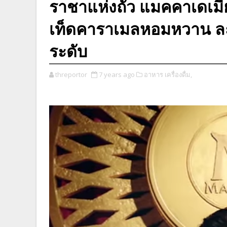
ราชาแห่งถั่ว แมคคาเดเมี
เท็ดคาราเมลหอมหวาน ละม
ระดับ
threportor
7 years ago
อาหาร เครื่องดื่ม,