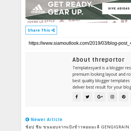
Share This
About threportor
Templatesyard is a blogger reso
premium looking layout and rob
best quality blogger templates
deliver best result for your blog
Newer Article
ช้อป ชิม ขนมอบจากแป้งข้าวหอมมะลิ GENGIGRAIN