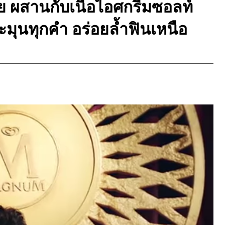
ย ผสานกับเนื้อไอศกรีมซอลท์
ุนทุกคำ อร่อยล้ำฟินเหนือ