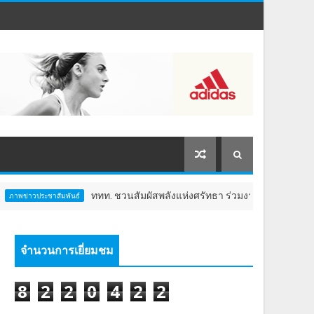
ททท. ชวนสัมผัสพลังแห่งศรัทธา ร่วมงาน "ห่มผ้าหลวงปู่ทวด ครั้งที่
าสัมพันธ์
จำนวนการเยี่ยมชม
8
2
2
0
4
2
2