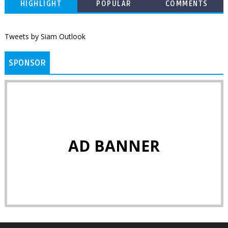
HIGHLIGHT
POPULAR
COMMENTS
Tweets by Siam Outlook
SPONSOR
AD BANNER