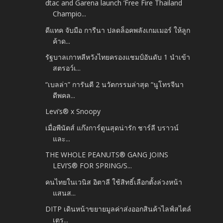
dtac and Garena launch ‘Free Fire Thailand
Champio...
ดีแทค จับมือ การีนา ปลดล็อคพลังเกมเมอร์ ให้ลูก
ค้าด...
รัฐบาลเกาหลีหวังไทยครองแชมป์อันดับ 1 นำเข้า
สตรอว์เ...
“เบลล่า” การันตี 2 นวัตกรรมล่าสุด “นูโทรจีนา
ดีพคล...
Levi’s® x Snoopy
เมื่อพีนัตส์ แก๊งการ์ตูนสุดน่ารัก ชาร์ลี บราวน์
และ...
THE WHOLE PEANUTS® GANG JOINS
LEVI’S® FOR SPRING/S...
คนไทยในเวนิส อิตาลี ใช้สิทธิ์เลือกตั้งล่วงหน้า
แสนส...
DITP เดินหน้าขยายมูลค่าส่งออกสินค้าไลฟ์สไตล์
เตร...