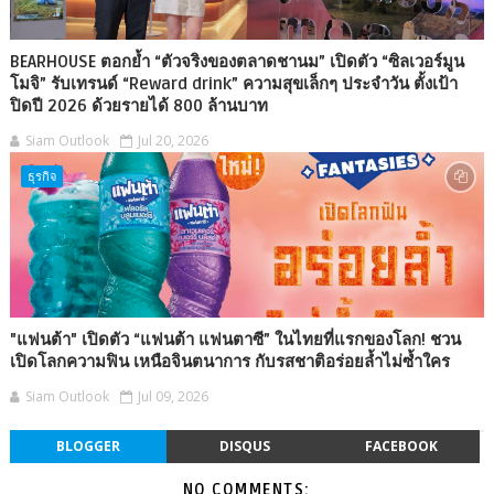
BEARHOUSE ตอกย้ำ “ตัวจริงของตลาดชานม” เปิดตัว “ซิลเวอร์มูน
โมจิ” รับเทรนด์ “Reward drink” ความสุขเล็กๆ ประจำวัน ตั้งเป้า
ปิดปี 2026 ด้วยรายได้ 800 ล้านบาท
Siam Outlook
Jul 20, 2026
ธุรกิจ
"แฟนต้า" เปิดตัว “แฟนต้า แฟนตาซี” ในไทยที่แรกของโลก! ชวน
เปิดโลกความฟิน เหนือจินตนาการ กับรสชาติอร่อยล้ำไม่ซ้ำใคร
Siam Outlook
Jul 09, 2026
BLOGGER
DISQUS
FACEBOOK
NO COMMENTS: