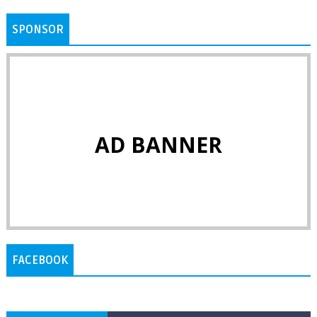
SPONSOR
AD BANNER
FACEBOOK