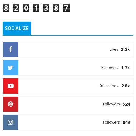
8
2
0
1
3
8
7
SOCIALIZE
3.5k
Likes
1.7k
Followers
2.8k
Subscribes
524
Followers
849
Followers