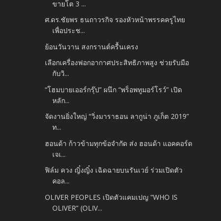
ขายโต 3 ...
ศ.ดร.ชัยพร ธนถาวรกิจ รองหัวหน้าพรรคครูไทย
เพื่อประช...
ย้อนวันวาน สงกรานต์ครื้นเครง
เลือกเครื่องฟอกอากาศประสิทธิภาพสูง ช่วยรับมือ
กับวิ...
“โฮมบายเออร์กรุ๊ป” ผนึก “พร็อพทูมอร์โรว์” เปิด
หลัก...
จัดงานยิ่งใหญ่ “วิ่งมาราธอน ลากูน่า ภูเก็ต 2019”
ท...
ฮอนด้า ก้าวข้ามทุกข้อจำกัด ส่ง ฮอนด้า แอคคอร์ด
เจเ...
ฟิล์ม ควง ญิ๋งญิ๋ง เฉิดฉายบนรันเวย์ ร่วมเปิดตัว
คอล...
OLIVER PEOPLES เปิดตัวแคมเปญ “WHO IS
OLIVER” (OLIV...