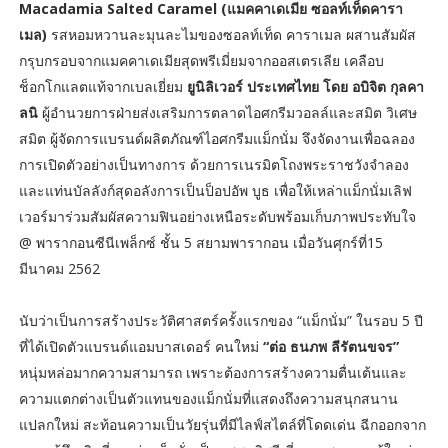
Macadamia Salted Caramel (แมคคาเดเมีย ซอลท์เท็ดคารา
เมล)
รสหอมหวานละมุนละไมของซอลท์เท็ด คาราเมล ผสานสัมผัส
กรุบกรอบจากแมคคาเดเมียสุดพรีเมี่ยมจากออสเตรเลีย เคลือบ
ช็อกโกแลตแท้จากเบลเยี่ยม
ยูนิลิเวอร์ ประเทศไทย โดย อบิจิต กุลคา
ลนิ
ผู้อำนวยการฝ่ายส่งเสริมการตลาดไอศกรีมวอลล์และสมิต วิเศษ
สมิต ผู้จัดการแบรนด์ผลิตภัณฑ์ไอศกรีมแม็กนั่ม จึงจัดงานเพื่อฉลอง
การเปิดตัวอย่างเป็นทางการ ด้วยการเนรมิตโถงพระราชวังจำลอง
และแท่นบัลลังก์สุดอลังการเป็นป็อปอัพ บูธ เพื่อให้เหล่าแม็กนั่มเลิฟ
เวอร์มาร่วมสัมผัสความฟินอย่างเหนือระดับพร้อมเก็บภาพประทับใจ
@ พารากอนซีนีเพล็กซ์ ชั้น 5 สยามพารากอน เมื่อวันศุกร์ที่15
มีนาคม 2562
นับว่าเป็นการสร้างประวัติศาสตร์ครั้งแรกของ “แม็กนั่ม” ในรอบ 5 ปี
ที่ได้เปิดตัวแบรนด์แอมบาสเดอร์ คนใหม่
“ต่อ ธนภพ ลีรัตนขจร”
หนุ่มหล่อมากความสามารถ เพราะต้องการสร้างความตื่นเต้นและ
ความแตกต่างเป็นตัวแทนของแม็กนั่มที่แสดงถึงความสนุกสนาน
แปลกใหม่ สะท้อนความเป็นวัยรุ่นที่มีไลฟ์สไตล์ที่โดดเด่น ฉีกออกจาก