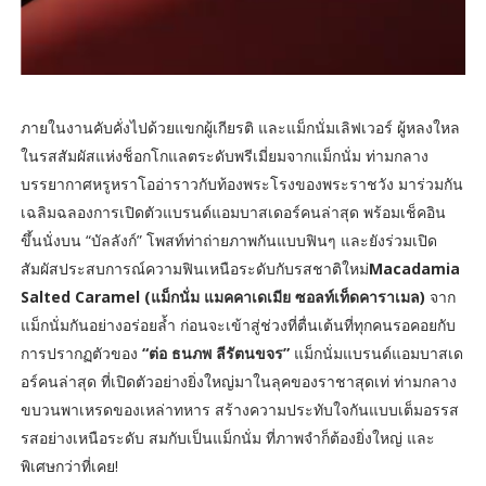
ภายในงานคับคั่งไปด้วยแขกผู้เกียรติ และแม็กนั่มเลิฟเวอร์ ผู้หลงใหล
ในรสสัมผัสแห่งช็อกโกแลตระดับพรีเมี่ยมจากแม็กนั่ม ท่ามกลาง
บรรยากาศหรูหราโออ่าราวกับท้องพระโรงของพระราชวัง มาร่วมกัน
เฉลิมฉลองการเปิดตัวแบรนด์แอมบาสเดอร์คนล่าสุด พร้อมเช็คอิน
ขึ้นนั่งบน “บัลลังก์” โพสท์ท่าถ่ายภาพกันแบบฟินๆ และยังร่วมเปิด
สัมผัสประสบการณ์ความฟินเหนือระดับกับรสชาติใหม่
Macadamia
Salted Caramel (แม็กนั่ม แมคคาเดเมีย ซอลท์เท็ดคาราเมล)
จาก
แม็กนั่มกันอย่างอร่อยล้ำ ก่อนจะเข้าสู่ช่วงที่ตื่นเต้นที่ทุกคนรอคอยกับ
การปรากฏตัวของ
“ต่อ ธนภพ ลีรัตนขจร”
แม็กนั่มแบรนด์แอมบาสเด
อร์คนล่าสุด ที่เปิดตัวอย่างยิ่งใหญ่มาในลุคของราชาสุดเท่ ท่ามกลาง
ขบวนพาเหรดของเหล่าทหาร สร้างความประทับใจกันแบบเต็มอรรส
รสอย่างเหนือระดับ สมกับเป็นแม็กนั่ม ที่ภาพจำก็ต้องยิ่งใหญ่ และ
พิเศษกว่าที่เคย!