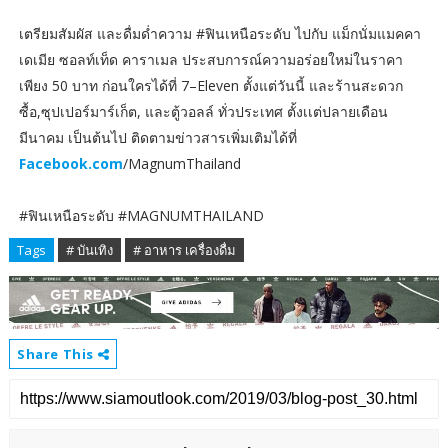
เตรียมสัมผัส และดื่มด่ำความ #ฟินเหนือระดับ ไปกับ แม็กนั่มแมคคา
เดเมีย ซอลท์เท็ด คาราเมล ประสบการณ์ความอร่อยใหม่ในราคา
เพียง 50 บาท ก่อนใครได้ที่ 7–Eleven ตั้งแต่วันนี้ และร้านสะดวก
ซื้อ,ซุปเปอร์มาร์เก็ต, และตู้วอลล์ ทั่วประเทศ ตั้งเเต่ปลายเดือน
มีนาคม เป็นต้นไป ติดตามข่าวสารเพิ่มเติมได้ที่
Facebook.com
/MagnumThailand
#ฟินเหนือระดับ #MAGNUMTHAILAND
Tags
# บันเทิง
# อาหาร เครื่องดื่ม
Share This