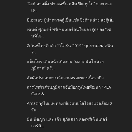
“อิงค์ ลาสติ้ง ฟาวเดชั่น สลิม ฟิต ทู โก” จากเดอะ
เฟ...
บีเอสเอช ผู้นำตลาดตู้เย็นแช่แข็งด้านล่าง ส่งตู้เย็...
เซ้นต์-ศุภพงษ์ พรีเซนเตอร์คนใหม่ล่าสุดของ “เซ
นทิโอ...
อีเว้นท์ไทยคึกคัก “กิโลรัน 2019” บุกฮานอยสุดฟิน
7...
แม็คโคร เดินหน้าเปิดงาน “ตลาดนัดโชห่วย
ภูมิภาค” ครั...
สัมผัสประสบการณ์ความอร่อยของเนื้อวากิว
การไฟฟ้าส่วนภูมิภาคจับมือกรุงไทยพัฒนา “PEA
Care & ...
Amazingไทยเท่ ท่องเที่ยวแบบใส่ใจสิ่งแวดล้อม 2
วัน...
มิน พีชญา และ เก้า สุภัสสรา สองพรีเซ็นเตอร์
การ์นิ...