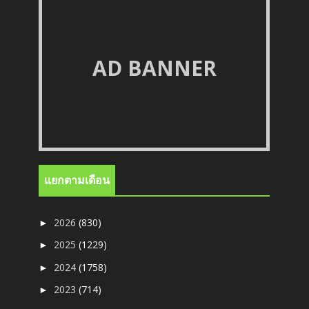
AD BANNER
แยกตามเดือน
2026
(830)
►
2025
(1229)
►
2024
(1758)
►
2023
(714)
►