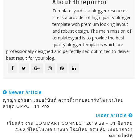
About threportor
Templatesyard is a blogger resources
site is a provider of high quality blogger
template with premium looking layout
and robust design. The main mission of
templatesyard is to provide the best
quality blogger templates which are
professionally designed and perfectlly seo optimized to deliver
best result for your blog.
Newer Article
ญาญ่า อุรัสยา เสปอร์บันด์ คราวนี้มากับสมาร์ทโฟนรุ่นใหม่
ล่าสุด OPPO F11 Pro
Older Article
เริ่มแล้ว งาน COMMART CONNECT 2019 28 – 31 มีนาคม
2562 ที่ใหม่ไบเทค บางนา โฉมใหม่ ครบ คุ้ม เป็นมากกว่า
ตลาดไอซีที