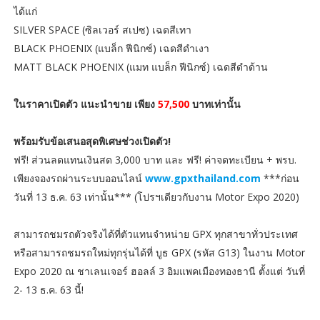
ได้แก่
SILVER SPACE (ซิลเวอร์ สเปซ) เฉดสีเทา
BLACK PHOENIX (แบล็ก ฟีนิกซ์) เฉดสีดำเงา
MATT BLACK PHOENIX (แมท แบล็ก ฟีนิกซ์) เฉดสีดำด้าน
ในราคาเปิดตัว แนะนำขาย เพียง
57,500
บาทเท่านั้น
พร้อมรับข้อเสนอสุดพิเศษช่วงเปิดตัว!
ฟรี! ส่วนลดแทนเงินสด 3,000 บาท และ ฟรี! ค่าจดทะเบียน + พรบ.
เพียงจองรถผ่านระบบออนไลน์
www.gpxthailand.com
***ก่อน
วันที่ 13 ธ.ค. 63 เท่านั้น*** (โปรฯเดียวกับงาน Motor Expo 2020)
สามารถชมรถตัวจริงได้ที่ตัวแทนจำหน่าย GPX ทุกสาขาทั่วประเทศ
หรือสามารถชมรถใหม่ทุกรุ่นได้ที่ บูธ GPX (รหัส G13) ในงาน Motor
Expo 2020 ณ ชาเลนเจอร์ ฮอลล์ 3 อิมแพคเมืองทองธานี ตั้งแต่ วันที่
2- 13 ธ.ค. 63 นี้!