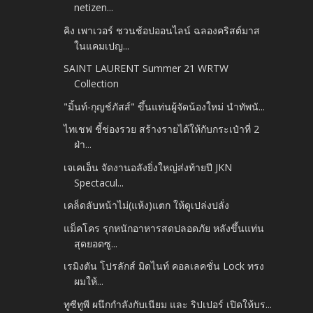
netizen...
คิง เพาเวอร์ ชวนช้อปออนไลน์ ฉลองคริสต์มาส
ในแคมเปญ...
SAINT LAURENT Summer 21 WRTW
Collection
"มิ้นท์-กุญช์ภัสส์" ขึ้นแท่นผู้จัดน้องใหม่ นำทัพนั...
ไทเชฟ ชี้ช่องรวย สร้างรายได้ให้กับกระเป๋าที่ 2
ฝ่า...
เจเคเอ็น จัดงานอลังยิ่งใหญ่ส่งท้ายปี JKN
Spectacul...
เคล็ดลับหน้าไม่(แห้ง)แตก ให้ดูเปล่งปลั่ง
แม็คโคร รุกหนักอาหารสดปลอดภัย หลังขึ้นแท่น
สุดยอดซู...
เรมิงตัน โปรลักส์ มิดไนท์ คอลเลคชั่น Lock ทรง
ผมให้...
ทูซีทูพี ผนึกกำลังกับเนียม และ ริปเปอร์ เปิดให้บร...