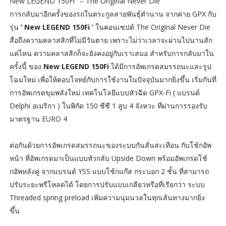
New LEGEND 150Fi ’ – The Original Never Die
การกลับมาอีกครั้งของรถในตระกูลสายพันธุ์ตำนาน จากค่าย GPX กับ
รุ่น
‘ New LEGEND 150Fi ’
ในคอนเซปต์ The Original Never Die
สื่อถึงความคลาสสิกที่ไม่มีวันตาย เพราะไม่ว่าเวลาจะผ่านไปนานสัก
แค่ไหน ความคลาสสิกก็จะยังคงอยู่กับเราเสมอ สำหรับการกลับมาใน
ครั้งนี้ ของ
New LEGEND 150Fi
ได้มีการอัพเกรดสมรรถนะและรูป
โฉมใหม่ เพื่อให้ตอบโจทย์กับการใช้งานในปัจจุบันมากยิ่งขึ้น เริ่มกันที่
การอัพเกรดขุมพลังใหม่ เทคโนโลยีแบบหัวฉีด GPX-Fi ( แบรนด์
Delphi อเมริกา ) ในพิกัด 150 ซีซี 1 สูบ 4 จังหวะ ที่ผ่านการรองรับ
มาตรฐาน EURO 4
ต่อกันด้วยการอัพเกรดสมรรถนะของระบบกันสั่นสะเทือน กับโช้กอัพ
หน้า ที่อัพเกรดมาเป็นแบบหัวกลับ Upside Down พร้อมอัพเกรดโช้
กอัพหลังคู่ จากแบรนด์ YSS แบบโช้กแก๊ส กระบอก 2 ชั้น ที่สามารถ
ปรับระยะพรีโหลดได้ โดยการปรับแบบเกลียวหรือที่เรียกว่า ระบบ
Threaded spring preload เพิ่มความนุ่มนวลในทุกเส้นทางมากยิ่ง
ขึ้น