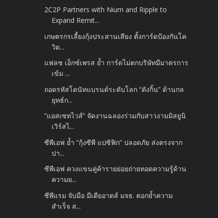
2C2P Partners with Nium and Ripple to
Expand Remit...
เกษตรกรเลี้ยงกุ้งประสานเสียง ตั้งการ์ดป้องกันโค
วิด...
แฟลช เอ็กซ์เพรส ย้ำ การ์ดไม่ตกบริษัทมีมาตรการ
เข้ม ...
ถอดรหัสโดนัทแบรนด์ระดับโลก “ดังกิ้น” ด้านกล
ยุทธ์ก...
“แอสเซทไวส์” จัดงานฉลองร่วมกับสาวงามมิสยูนิ
เวิร์สไ...
ซีพีเอฟ ย้ำ “กุ้งซีพี แปซิฟิก” ปลอดภัย ส่งตรงจาก
ปา...
ซีพีเอฟ ควงแขนคู่ค้ารายย่อยถ่ายทอดความรู้ด้าน
ความย...
ซีพีแรม จับมือ มีเดียอาตส์ มจธ. ตอกย้ำความ
สำเร็จ ส...