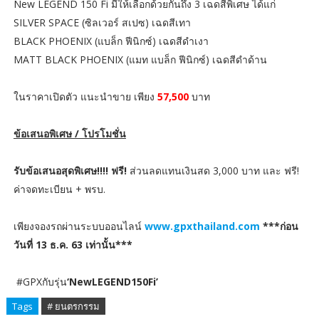
New LEGEND 150 Fi มีให้เลือกด้วยกันถึง 3 เฉดสีพิเศษ ได้แก่
SILVER SPACE (ซิลเวอร์ สเปซ) เฉดสีเทา
BLACK PHOENIX (แบล็ก ฟีนิกซ์) เฉดสีดำเงา
MATT BLACK PHOENIX (แมท แบล็ก ฟีนิกซ์) เฉดสีดำด้าน
ในราคาเปิดตัว แนะนำขาย เพียง
57,500
บาท
ข้อเสนอพิเศษ / โปรโมชั่น
รับข้อเสนอสุดพิเศษ!!!! ฟรี!
ส่วนลดแทนเงินสด 3,000 บาท และ ฟรี!
ค่าจดทะเบียน + พรบ.
เพียงจองรถผ่านระบบออนไลน์
www.gpxthailand.com
***ก่อน
วันที่ 13 ธ.ค. 63 เท่านั้น***
#GPXกับรุ่น
‘NewLEGEND150Fi’
Tags
# ยนตรกรรม