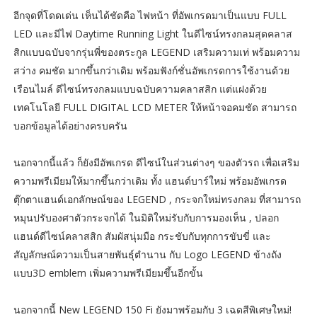
อีกจุดที่โดดเด่น เห็นได้ชัดคือ ไฟหน้า ที่อัพเกรดมาเป็นแบบ FULL
LED และมีไฟ Daytime Running Light ในดีไซน์ทรงกลมสุดคลาส
สิกแบบฉบับจากรุ่นพี่ของตระกูล LEGEND เสริมความเท่ พร้อมความ
สว่าง คมชัด มากขึ้นกว่าเดิม พร้อมฟังก์ชั่นอัพเกรดการใช้งานด้วย
เรือนไมล์ ดีไซน์ทรงกลมแบบฉบับความคลาสสิก แต่แฝงด้วย
เทคโนโลยี FULL DIGITAL LCD METER ให้หน้าจอคมชัด สามารถ
บอกข้อมูลได้อย่างครบครัน
นอกจากนี้แล้ว ก็ยังมีอัพเกรด ดีไซน์ในส่วนต่างๆ ของตัวรถ เพื่อเสริม
ความพรีเมียมให้มากขึ้นกว่าเดิม ทั้ง แฮนด์บาร์ใหม่ พร้อมอัพเกรด
ตุ๊กตาแฮนด์เอกลักษณ์ของ LEGEND , กระจกใหม่ทรงกลม ที่สามารถ
หมุนปรับองศาตัวกระจกได้ ในมิติใหม่รับกับการมองเห็น , ปลอก
แฮนด์ดีไซน์คลาสสิก สัมผัสนุ่มมือ กระชับกับทุกการขับขี่ และ
สัญลักษณ์ความเป็นสายพันธุ์ตำนาน กับ Logo LEGEND ข้างถัง
แบบ3D emblem เพิ่มความพรีเมียมขึ้นอีกขั้น
นอกจากนี้ New LEGEND 150 Fi ยังมาพร้อมกับ 3 เฉดสีพิเศษใหม่!