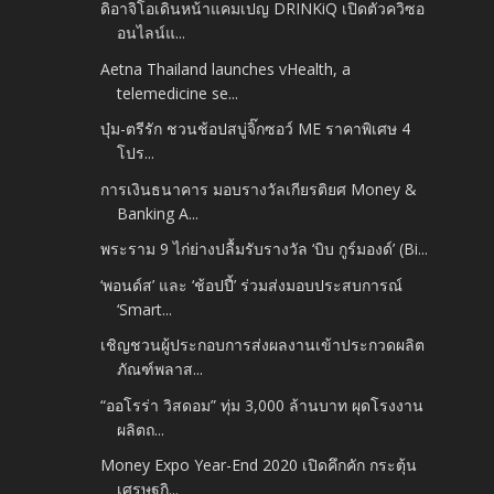
ดิอาจิโอเดินหน้าแคมเปญ DRINKiQ เปิดตัวควิซอ
อนไลน์แ...
Aetna Thailand launches vHealth, a
telemedicine se...
บุ๋ม-ตรีรัก ชวนช้อปสบู่จิ๊กซอว์ ME ราคาพิเศษ 4
โปร...
การเงินธนาคาร มอบรางวัลเกียรติยศ Money &
Banking A...
พระราม 9 ไก่ย่างปลื้มรับรางวัล ‘บิบ กูร์มองด์’ (Bi...
‘พอนด์ส’ และ ‘ช้อปปี้’ ร่วมส่งมอบประสบการณ์
‘Smart...
เชิญชวนผู้ประกอบการส่งผลงานเข้าประกวดผลิต
ภัณฑ์พลาส...
“ออโรร่า วิสดอม” ทุ่ม 3,000 ล้านบาท ผุดโรงงาน
ผลิตถ...
Money Expo Year-End 2020 เปิดคึกคัก กระตุ้น
เศรษฐกิ...