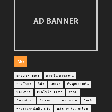
AD BANNER
TAGS
ENGLISH NEWS
การเงิน การลงทุน
การศึกษา
กีฬา
เกษตร
คืนคุณแผ่นดิน
ท่องเที่ยว
เทคโนโลยีดิจิทัล
ธุรกิจ
นิทรรศการ
นิทรรศการ งานมหกรรม
บันเทิง
พระราชกรณียกิจ ร.10
พลังงาน สิ่งแวดล้อม