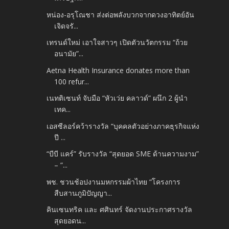
หน่อง-อรุโณชา ส่งต่อพลังบวกจากดวงอาทิตย์อัน
เจิดจรั...
เทรนด์ใหม่ เอาใจสาวๆ เปิดตัวนวัตกรรม “ถ้วย
อนามัย”...
Aetna Health Insurance donates more than
100 refur...
เนทติเซนท์ จับมือ “หัวเว่ย คลาวด์” ผนึก 2 ผู้นำ
เทค...
เอสซีลอร์คว้ารางวัล “บุคคลตัวอย่างภาคธุรกิจแห่ง
ปี ...
“บีบี แคร์” รับรางวัล “สุดยอด SME ด้านความงาม”
– “...
พช. ชวนช้อปงานมหกรรมผ้าไทย “โครงการ
สืบสานภูมิปัญญา...
คินเซนทริค และ ศศินทร์ จัดงานประกาศรางวัล
สุดยอดน...