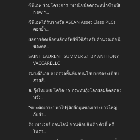
ซีพีเอฟ ร่วมโครงการ "พาณิชย์ลดกระหน่ำข้ามปี!
New Y...
ซีพีเอฟได้รับรางวัล ASEAN Asset Class PLCs
ตอกย้ำ...
ผลการคัดเลือกหลักทรัพย์ที่ใช้สำหรับคำนวณดัชนี
ของตล...
SAINT LAURENT SUMMER 21 BY ANTHONY
VACCARELLO
รมว.ดีอีเอส ลงตรวจพื้นที่มอบนโยบายจัดระเบียบ
สายสื่...
ส. กุ้งไทยเผย โควิด-19 กระทบกุ้งโลกผลผลิตลดลง
หวัง...
“ขยะติดเกาะ” พาไปรู้จักอีกมุมของเกาะยาวใหญ่
กับย่า...
คิง เพาเวอร์ ออนไลน์ ชวนช้อปสินค้า ดิวตี้ ฟรี
ในรา...