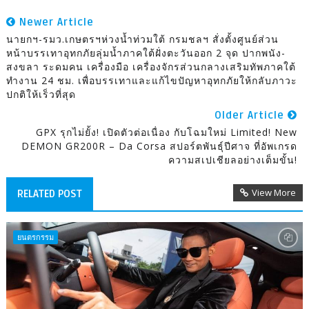
Newer Article
นายกฯ-รมว.เกษตรฯห่วงน้ำท่วมใต้ กรมชลฯ สั่งตั้งศูนย์ส่วน
หน้าบรรเทาอุทกภัยลุ่มน้ำภาคใต้ฝั่งตะวันออก 2 จุด ปากพนัง-
สงขลา ระดมคน เครื่องมือ เครื่องจักรส่วนกลางเสริมทัพภาคใต้
ทำงาน 24 ชม. เพื่อบรรเทาและแก้ไขปัญหาอุทกภัยให้กลับภาวะ
ปกติให้เร็วที่สุด
Older Article
GPX รุกไม่ยั้ง! เปิดตัวต่อเนื่อง กับโฉมใหม่ Limited! New
DEMON GR200R – Da Corsa สปอร์ตพันธุ์ปีศาจ ที่อัพเกรด
ความสเปเชียลอย่างเต็มขั้น!
View More
RELATED POST
ยนตรกรรม