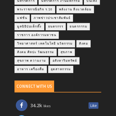
นิทรรศการ
นิทรรศการ งานมหกรรม
บันเทิง
พระราชกรณียกิจ ร.10
พลังงาน สิ่งแวดล้อม
แฟชั่น
ภาพข่าวประชาสัมพันธ์
มูลนิธิป่อเต็กตึ๊ง
ยนตรกรร
ยนตรกรรม
ราชการ องค์การมหาชน
วิทยาศาสตร์ เทคโนโลยี นวัตกรรม
สังคม
สังคม ศิลปะ วัฒนธรรม
สุขภาพ
สุขภาพ ความงาม
อสังหาริมทรัพย์
อาหาร เครื่องดื่ม
อุตสาหกรรม
CONNECT WITH US
34.2k
Like
likes