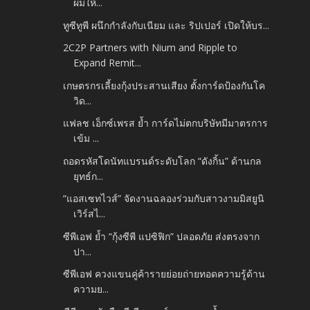
ผมให้...
ทูซีทูพี ผนึกกำลังกับเนียม และ ริปเปอร์ เปิดให้บร...
2C2P Partners with Nium and Ripple to
Expand Remit...
เกษตรกรเลี้ยงกุ้งประสานเสียง ตั้งการ์ดป้องกันโค
วิด...
แฟลช เอ็กซ์เพรส ย้ำ การ์ดไม่ตกบริษัทมีมาตรการ
เข้ม ...
ถอดรหัสโดนัทแบรนด์ระดับโลก “ดังกิ้น” ด้านกล
ยุทธ์ก...
“แอสเซทไวส์” จัดงานฉลองร่วมกับสาวงามมิสยูนิ
เวิร์สไ...
ซีพีเอฟ ย้ำ “กุ้งซีพี แปซิฟิก” ปลอดภัย ส่งตรงจาก
ปา...
ซีพีเอฟ ควงแขนคู่ค้ารายย่อยถ่ายทอดความรู้ด้าน
ความย...