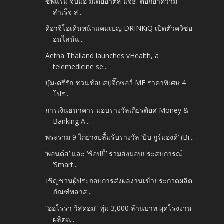
ซีพีแรม จับมือ มีเดียอาตส์ มจธ. ตอกย้ำความ
สำเร็จ ส...
ดิอาจิโอเดินหน้าแคมเปญ DRINKiQ เปิดตัวควิซอ
อนไลน์แ...
Aetna Thailand launches vHealth, a
telemedicine se...
บุ๋ม-ตรีรัก ชวนช้อปสบู่จิ๊กซอว์ ME ราคาพิเศษ 4
โปร...
การเงินธนาคาร มอบรางวัลเกียรติยศ Money &
Banking A...
พระราม 9 ไก่ย่างปลื้มรับรางวัล ‘บิบ กูร์มองด์’ (Bi...
‘พอนด์ส’ และ ‘ช้อปปี้’ ร่วมส่งมอบประสบการณ์
‘Smart...
เชิญชวนผู้ประกอบการส่งผลงานเข้าประกวดผลิต
ภัณฑ์พลาส...
“ออโรร่า วิสดอม” ทุ่ม 3,000 ล้านบาท ผุดโรงงาน
ผลิตถ...