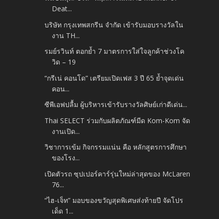
Deat...
บริษัท กรุงเทพสกรีน จำกัด เข้ารับมอบรางวัลใน
งาน TH...
รมย์รวินท์ ตอกย้ำ 7 มาตรการใส่ใจลูกค้าช่วงโค
วิด – 19
“กรีเน่ คอนโด” เตรียมเปิดเฟส 3 ปี 65 ย้ำจุดเด่น
คอน...
ซีพีเอฟปลื้ม ผู้บริหารเข้ารับรางวัลศิษย์เก่าดีเด่น...
Thai SELECT ร่วมกับผลิตภัณฑ์มีด Kom-Kom จัด
งานเปิด...
วิชาการเข้ม กิจกรรมแน่น คือ หลักสูตรการศึกษา
ของโรง...
เปิดตัวรถ ซุปเปอร์คาร์รุ่นใหม่ล่าสุดของ McLaren
76...
“ไฮ-เจ็ท” มอบของขวัญสุดพิเศษส่งท้ายปี จัดโปร
เด็ด 1...