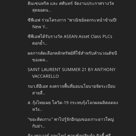
คินเซนทริค และ ศศินทร์ จัดงานประกาศรางวัล
สุดยอดน...
ซีพีเอฟ ร่วมโครงการ "พาณิชย์ลดกระหน่ำข้ามปี!
New Y...
ซีพีเอฟได้รับรางวัล ASEAN Asset Class PLCs
ตอกย้ำ...
ผลการคัดเลือกหลักทรัพย์ที่ใช้สำหรับคำนวณดัชนี
ของตล...
SAINT LAURENT SUMMER 21 BY ANTHONY
VACCARELLO
รมว.ดีอีเอส ลงตรวจพื้นที่มอบนโยบายจัดระเบียบ
สายสื่...
ส. กุ้งไทยเผย โควิด-19 กระทบกุ้งโลกผลผลิตลดลง
หวัง...
“ขยะติดเกาะ” พาไปรู้จักอีกมุมของเกาะยาวใหญ่
กับย่า...
คิง เพาเวอร์ ออนไลน์ ชวนช้อปสินค้า ดิวตี้ ฟรี