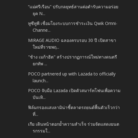
“แม่ศรีเรือน” ปรับกลยุทธ์สานต่อตำรับความอร่อย
ยุค N...
ทูซีทูพี เชื่อมโยงระบบการชำระเงิน Qwik Omni-
Channe...
MIRAGE AUDIO ฉลองครบรอบ 30 ปี เปิดสาขา
ใหม่ที่ราชพฤ...
"ช้าง เมก้าฮิต" สร้างปรากฏการณ์ใหม่ทางดนตรี
ยกทัพ ...
POCO partnered up with Lazada to officially
launch...
POCO จับมือ Lazada เปิดตัวสมาร์ทโฟนเพื่อความ
บันเทิ...
ฟิล์มกรองแสงลามิน่าชี้ตลาดรถยนต์ฟื้นตัวเร็วกว่า
ที่...
เกีย เดินหน้าตอกย้ำความสำเร็จ ร่วมจัดแสดงยนต
รกรรมใ...