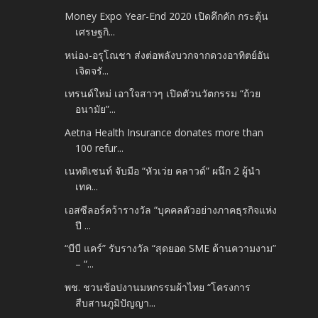
Money Expo Year-End 2020 เปิดคึกคัก กระตุ้น
เศรษฐกิ...
หน่อง-อรุโณชา ส่งต่อพลังบวกจากดวงอาทิตย์อัน
เจิดจรั...
เทรนด์ใหม่ เอาใจสาวๆ เปิดตัวนวัตกรรม “ถ้วย
อนามัย”...
Aetna Health Insurance donates more than
100 refur...
เนทติเซนท์ จับมือ “หัวเว่ย คลาวด์” ผนึก 2 ผู้นำ
เทค...
เอสซีลอร์คว้ารางวัล “บุคคลตัวอย่างภาคธุรกิจแห่ง
ปี ...
“บีบี แคร์” รับรางวัล “สุดยอด SME ด้านความงาม”
– “...
พช. ชวนช้อปงานมหกรรมผ้าไทย “โครงการ
สืบสานภูมิปัญญา...