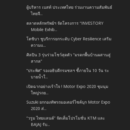
ผู้บริหาร เบสท์ ประเทศไทย ร่วมงานความสัมพันธ์
ไทยจี...
ตลาดหลักทรัพย์ฯ จัดโครงการ “INVESTORY
Mobile Exhib...
โตชิบา ชูบริการยกระดับ Cyber Resilience เสริม
ความแ...
ศิลปิน 3 รุ่นร่วมโชว์สุดตัว “มรดกพื้นบ้านผสานสู่
สากล”
“ประพิศ” รองอธิบดีกรมชลฯ ชี้ภายใน 10 วัน ระ
บายน้ำใ...
เปิดฉากอย่างเร้าใจ ! Motor Expo 2020 ชุมนุม
ใหญ่รถย...
Suzuki ยกกองทัพรถมอเตอร์ไซค์บุก Motor Expo
2020 ส่...
“วรูม ไทยแลนด์” จัดเต็มโปรโมชั่น KTM และ
BAJAJ รับ...