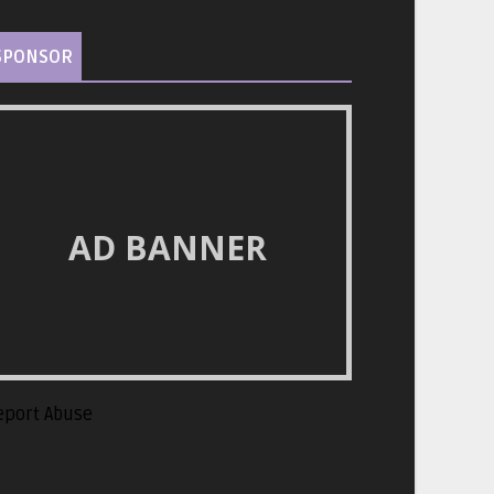
SPONSOR
AD BANNER
eport Abuse