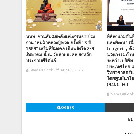
ททท. ชวนสัมผัสพลังแห่งศรัทธา ร่วม
พิธีลงนามบันท
งาน "ห่มผ้าหลวงปู่ทวด ครั้งที่ 13 ปี
และพัฒนา เพื
2569" เสริมสิริมงคล เติมพลังใจ 8-9
Longevity ด้
สิงหาคม นี้ ณ วัดห้วยมงคล จังหวัด
นวัตกรรมด้า
ประจวบคีรีขันธ์
ระหว่างบริษัท 
ประเทศไทย แ
Siam Outlook
Aug 06, 2026
วิทยาศาสตร์แ
โดยศูนย์นาโน
(NANOTEC)
Siam Outlook
BLOGGER
NO