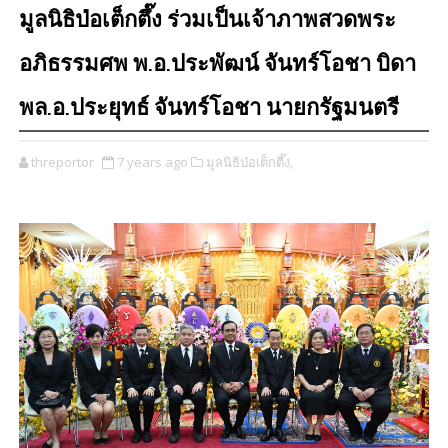
มูลนิธิป่อเต็กตึ๊ง ร่วมเป็นเจ้าภาพสวดพระ
อภิธรรมศพ พ.อ.ประพัฒน์ จันทร์โอชา บิดา
พล.อ.ประยุทธ์ จันทร์โอชา นายกรัฐมนตรี
threportor
7 years ago
มูลนิธิป่อเต็กตึ๊ง,