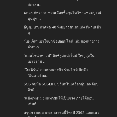
ศกาลต...
พลอย ภัทรากร ชวนเลือกซื้อชุดไหว้ซาแซสมบูรณ์
พูนสุข ...
อีซูซุ...ประกาศผล 40 ทีมเยาวชนคนเก่ง ที่ผ่านเข้า
สู...
“ไฮ-เจ็ท” เอาใจขาช้อปออนไลน์ เพิ่มช่องทางการ
จำหน่า...
“แอมไชน่าทาวน์” มิกซ์ยูสแห่งใหม่ ใหญ่สุดใน
เยาวราช ...
“ใบเฟิร์น” สวมบทนางฟ้า ร่วมโชว์เปิดตัว
“อินเตอร์คอ...
SCB จับมือ SCBLIFE บริษัทในเครือกลุ่มเอฟดับบ
ลิวดี ...
“แข้งเทพ” มุ่งมั่นทำฝันให้เป็นจริง ภายใต้คอน
เซ็ปต์...
สรุปภาวะตลาดตราสารหนี้ไทยปี 2562 และแนว