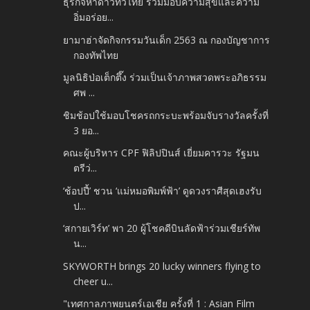
ธุรกิจห้าดาวทั่วไทย ร่วมมอบความสุขและความ
อิ่มอร่อย...
ยามาฮ่าจัดกิจกรรมวันเด็ก 2563 ณ กองบัญชาการ
กองทัพไทย
มูลนิธิป่อเต็กตึ๊ง ร่วมเป็นเจ้าภาพสวดพระอภิธรรม
ศพ ...
ชิมช้อปใช้มอบโชครถกระบะพร้อมจับรางวัลครั้งที่
3 ยอ...
คณะผู้บริหาร CPF ฟิลิปปินส์ เยี่ยมคารวะ รัฐมน
ตรีว่...
‘ช้อปปี้’ ชวน ‘แม่หมอพิมพ์ฟ้า’ ดูดวงราศีสุดเฮงรับ
ป...
‘สกายเวิร์ท’ พา 20 ผู้โชคดีบินลัดฟ้าร่วมเชียร์ทัพ
น...
SKYWORTH brings 20 lucky winners flying to
cheer u...
"เทศกาลภาพยนตร์เอเชีย ครั้งที่ 1 : Asian Film