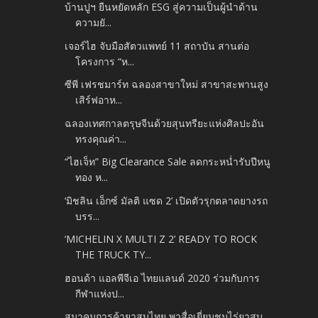
บ้านปูฯ ยืนหยัดหลัก ESG สู่ความเป็นผู้นำด้าน
ความยั...
เจอร์ไฮ จับมือสัตวแพทย์ 11 สถาบัน สานต่อ
โครงการ “ห...
ซีพี เฟรชมาร์ท ฉลองสาขาใหม่ สาขาสะพานสูง
เสิร์ฟอาห...
ฉลองเทศกาลตรุษจีนด้วยสุนทรียะแห่งศิลปะอัน
ทรงคุณค่า...
“ไฮเจ็ท” Big Clearance Sale ลดกระหน่ำรับปีหนู
ทอง ห...
‘มิชลิน เอ็กซ์ มัลติ แซด 2’ เปิดตัวรุกตลาดยางรถ
บรร...
‘MICHELIN X MULTI Z 2’ READY TO ROCK
THE TRUCK TY...
ฮอนด้า แอลพีจีเอ ไทยแลนด์ 2020 ร่วมกับการ
กีฬาแห่งป...
สมาคมการค้ายาสูบไทย พาสื่อเยี่ยมชมไร่ยาสูบ