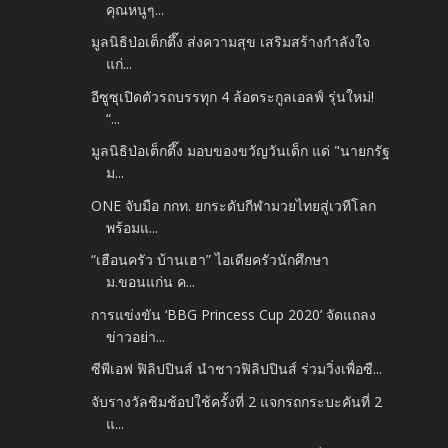
คุณหนูๆ...
มูลนิธิป่อเต็กตึ๊ง ส่งความสุข เสริมสร้างกำลังใจ
แก่...
อีซูซุเปิดตัวรถบรรทุก 4 ล้อตระกูลเอลฟ์ รุ่นใหม่!
“...
มูลนิธิป่อเต็กตึ๊ง มอบของขวัญวันเด็ก แด่ "นายกรัฐ
ม...
ONE จับมือ กกท. ยกระดับกีฬามวยไทยสู่เวทีโลก
พร้อมแ...
“เฮือนครัว บ้านเฮา” ไอเดียครัวนักศึกษา
ม.ขอนแก่น ค...
การแข่งขัน ‘BBG Princess Cup 2020’ จัดแถลง
ข่าวอย่า...
ซีพีเอฟ ฟิลิปปินส์ นำชาวฟิลิปปินส์ ร่วมวิ่งเพื่อซื...
จับรางวัลชิมช้อปใช้ครั้งที่ 2 แจกรถกระบะคันที่ 2
แ...