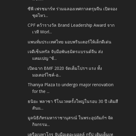
ซีพี เฟรชมาร์ท ร่วมฉลองเทศกาลตรุษจีน เปิดจอง
ชุดไหว...
CPF คว้ารางวัล Brand Leadership Award จาก
เวที Worl...
แพนทั่มประเทศไทย มอบพรินเตอร์ให้เด็กดีเด่น
เจดีเซ็นทรัล จับมือพันธมิตรแบรนด์จีน ส่ง
แคมเปญ “ช้...
เปิดฉาก BMF 2020 จัดเต็มโปรฯ แรง ทั้ง
มอเตอร์ไซค์-อ...
Thaniya Plaza to undergo major renovation
for the ...
ธนิยะ พลาซา รีโนเวทครั้งใหญ่ในรอบ 30 ปี เติมสี
สันแ...
มูลนิธิภัทรมหาราชานุสรณ์ ในพระอุปถัมภ์ฯ จัด
กิจกรรม...
เครือเบทาโกร จับมือเดอะมอลล์ กรุ๊ป เติมเต็มเท