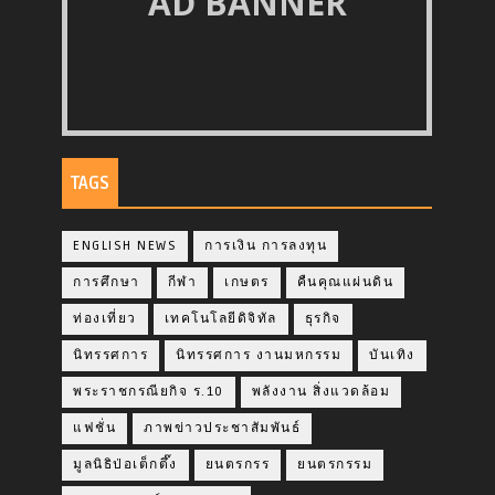
AD BANNER
TAGS
ENGLISH NEWS
การเงิน การลงทุน
การศึกษา
กีฬา
เกษตร
คืนคุณแผ่นดิน
ท่องเที่ยว
เทคโนโลยีดิจิทัล
ธุรกิจ
นิทรรศการ
นิทรรศการ งานมหกรรม
บันเทิง
พระราชกรณียกิจ ร.10
พลังงาน สิ่งแวดล้อม
แฟชั่น
ภาพข่าวประชาสัมพันธ์
มูลนิธิป่อเต็กตึ๊ง
ยนตรกรร
ยนตรกรรม