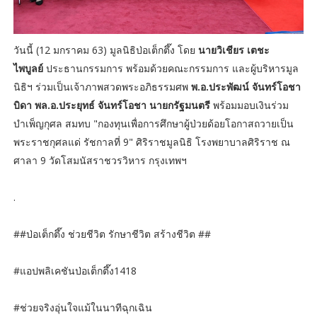
วันนี้ (12 มกราคม 63) มูลนิธิป่อเต็กตึ๊ง โดย
นายวิเชียร เตชะ
ไพบูลย์
ประธานกรรมการ พร้อมด้วยคณะกรรมการ และผู้บริหารมูล
นิธิฯ ร่วมเป็นเจ้าภาพสวดพระอภิธรรมศพ
พ.อ.ประพัฒน์ จันทร์โอชา
บิดา พล.อ.ประยุทธ์ จันทร์โอชา นายกรัฐมนตรี
พร้อมมอบเงินร่วม
บำเพ็ญกุศล สมทบ "กองทุนเพื่อการศึกษาผู้ป่วยด้อยโอกาสถวายเป็น
พระราชกุศลแด่ รัชกาลที่ 9" ศิริราชมูลนิธิ โรงพยาบาลศิริราช ณ
ศาลา 9 วัดโสมนัสราชวรวิหาร กรุงเทพฯ
.
##ป่อเต็กตึ๊ง ช่วยชีวิต รักษาชีวิต สร้างชีวิต ##
#แอปพลิเคชันป่อเต็กตึ๊ง1418
#ช่วยจริงอุ่นใจแม้ในนาทีฉุกเฉิน