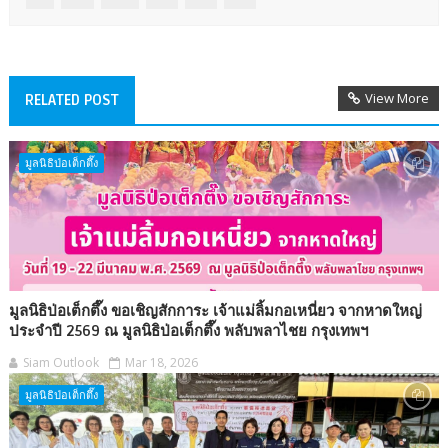
View More
RELATED POST
มูลนิธิป่อเต็กตึ๊ง
มูลนิธิป่อเต็กตึ๊ง ขอเชิญสักการะ เจ้าแม่ลิ้มกอเหนี่ยว จากหาดใหญ่
ประจำปี 2569 ณ มูลนิธิป่อเต็กตึ๊ง พลับพลาไชย กรุงเทพฯ
Siam Outlook
Mar 18, 2026
มูลนิธิป่อเต็กตึ๊ง