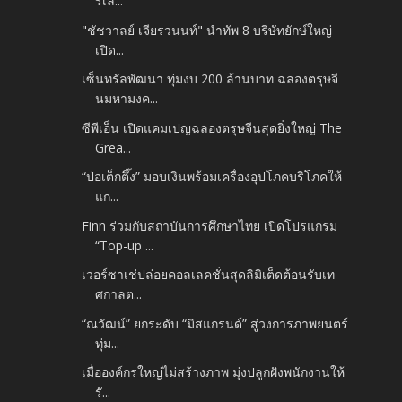
รเลี...
"ชัชวาลย์ เจียรวนนท์" นำทัพ 8 บริษัทยักษ์ใหญ่
เปิด...
เซ็นทรัลพัฒนา ทุ่มงบ 200 ล้านบาท ฉลองตรุษจี
นมหามงค...
ซีพีเอ็น เปิดแคมเปญฉลองตรุษจีนสุดยิ่งใหญ่ The
Grea...
“ป่อเต็กตึ๊ง” มอบเงินพร้อมเครื่องอุปโภคบริโภคให้
แก...
Finn ร่วมกับสถาบันการศึกษาไทย เปิดโปรแกรม
“Top-up ...
เวอร์ซาเช่ปล่อยคอลเลคชั่นสุดลิมิเต็ดต้อนรับเท
ศกาลต...
“ณวัฒน์” ยกระดับ “มิสแกรนด์” สู่วงการภาพยนตร์
ทุ่ม...
เมื่อองค์กรใหญ่ไม่สร้างภาพ มุ่งปลูกฝังพนักงานให้
รั...