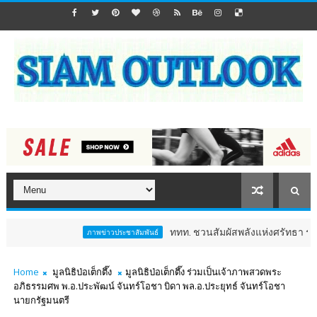
ททท. ชวนสัมผัสพลังแห่งศรัทธา ร่วมงาน "ห่มผ้
ภาพข่าวประชาสัมพันธ์
Home
มูลนิธิป่อเต็กตึ๊ง
มูลนิธิป่อเต็กตึ๊ง ร่วมเป็นเจ้าภาพสวดพระ
อภิธรรมศพ พ.อ.ประพัฒน์ จันทร์โอชา บิดา พล.อ.ประยุทธ์ จันทร์โอชา
นายกรัฐมนตรี