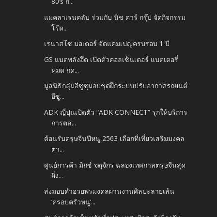
80’s ก...
แมคลาเรนคลับ ร่วมกับ นิช คาร์ กรุ๊ป จัดกิจกรรม
โร้ด...
เรนาสโซ มอเตอร์ จัดแคมเปญครบรอบ 1 ปี
GS แบตพลังอึด เปิดตัวคอลเซ็นเตอร์ แบตเตอรี่
หมด กด...
มูลนิธิกลุ่มอีซูซุมอบชุดฝึกระบบปรับอากาศรถยนต์
อีซู...
ADK ญี่ปุ่นเปิดตัว “ADK CONNECT” รุกให้บริการ
การตล...
ต้อนรับตรุษจีนปีหนู 2563 เลือกที่เที่ยวเสริมมงคล
ตา...
ศูนย์การค้า มิกซ์ จตุจักร ฉลองเทศกาลตรุษจีนสุด
ยิ่ง...
ส่งมอบคำอวยพรมงคลผ่านงานศิลปะลายเส้น
‘ครอบครัวหนู’...