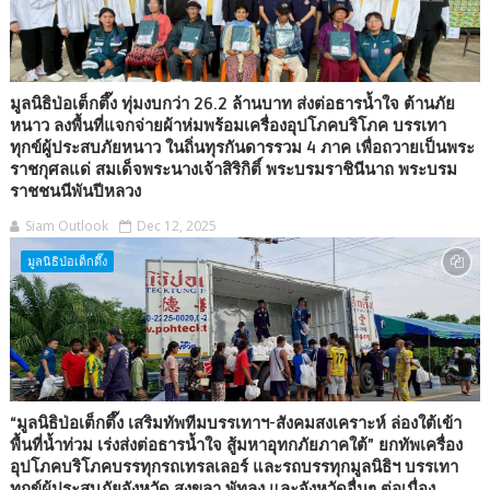
มูลนิธิป่อเต็กตึ๊ง ทุ่มงบกว่า 26.2 ล้านบาท ส่งต่อธารน้ำใจ ต้านภัย
หนาว ลงพื้นที่แจกจ่ายผ้าห่มพร้อมเครื่องอุปโภคบริโภค บรรเทา
ทุกข์ผู้ประสบภัยหนาว ในถิ่นทุรกันดารรวม 4 ภาค เพื่อถวายเป็นพระ
ราชกุศลแด่ สมเด็จพระนางเจ้าสิริกิติ์ พระบรมราชินีนาถ พระบรม
ราชชนนีพันปีหลวง
Siam Outlook
Dec 12, 2025
มูลนิธิป่อเต็กตึ๊ง
“มูลนิธิป่อเต็กตึ๊ง เสริมทัพทีมบรรเทาฯ-สังคมสงเคราะห์ ล่องใต้เข้า
พื้นที่น้ำท่วม เร่งส่งต่อธารน้ำใจ สู้มหาอุทกภัยภาคใต้” ยกทัพเครื่อง
อุปโภคบริโภคบรรทุกรถเทรลเลอร์ และรถบรรทุกมูลนิธิฯ บรรเทา
ทุกข์ผู้ประสบภัยจังหวัด สงขลา พัทลุง และจังหวัดอื่นๆ ต่อเนื่อง