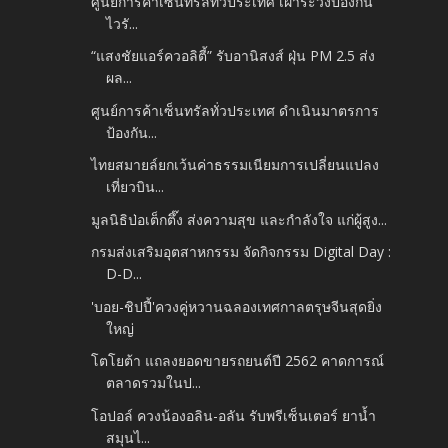
ศูนย์การค้าเซ็นทรัลทั่วประเทศ เฝ้าระวังป้องกัน
ไวรั...
“แสงชัยแอร์ควอลิตี้” รับอานิสงส์ ฝุ่น PM 2.5 ส่ง
ผล...
ศูนย์การค้าเซ็นทรัลทั่วประเทศ ดำเนินมาตรการ
ป้องกัน...
ไทยสมายล์ยกเว้นค่าธรรมเนียมการเปลี่ยนแปลง
เที่ยวบิน...
มูลนิธิป่อเต็กตึ๊ง ส่งความสุข และกำลังใจ แก่ผู้สูง...
กรมส่งเสริมอุตสาหกรรม จัดกิจกรรม Digital Day :
D-D...
'บอย-ชิปปี้'ควงคู่หวานฉลองเทศกาลตรุษจีนสุดยิ่ง
ใหญ่
โตโยต้า แถลงยอดขายรถยนต์ปี 2562 คาดการณ์
ตลาดรวมในป...
โอปอล์ ควงน้องอลิน-อลัน รับพรีเซ็นเตอร์ ยาน้ำ
สมุนไ...