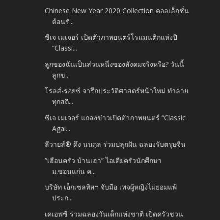
Chinese New Year 2020 Collection คอลเล็กชั่น
ต้อนรั...
ซีเจ เมเจอร์ เปิดตัวภาพยนตร์โรแมนติกแห่งปี
“Classi...
ลูกของฉันเป็นส่วนหนึ่งของสังคมจริงหรือ? วันนี้
ลูกข...
โรลส์-รอยซ์ จารึกประวัติศาสตร์หน้าใหม่ ทำลาย
ทุกสถิ...
ซีเจ เมเจอร์ แถลงข่าวเปิดตัวภาพยนตร์ “Classic
Agai...
ลีวายส์® ดึง นนกุล ร่วมปลุกฝัน ฉลองรับตรุษจีน
“เฮือนครัว บ้านเฮา” ไอเดียครัวนักศึกษา
ม.ขอนแก่น ค...
บริษัท เอ็กเซลทิสฯ จับมือ เพจผู้หญิงไม่ยอมแพ้
ประก...
เคเอฟซี ร่วมฉลองวันเด็กแห่งชาติ เปิดครัวชวน