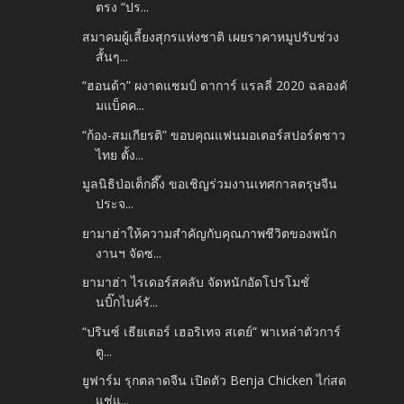
ตรง “ปร...
สมาคมผู้เลี้ยงสุกรแห่งชาติ เผยราคาหมูปรับช่วง
สั้นๆ...
“ฮอนด้า” ผงาดแชมป์ ดาการ์ แรลลี่ 2020 ฉลองคั
มแบ็คค...
“ก้อง-สมเกียรติ” ขอบคุณแฟนมอเตอร์สปอร์ตชาว
ไทย ตั้ง...
มูลนิธิป่อเต็กตึ๊ง ขอเชิญร่วมงานเทศกาลตรุษจีน
ประจ...
ยามาฮ่าให้ความสําคัญกับคุณภาพชีวิตของพนัก
งานฯ จัดซ...
ยามาฮ่า ไรเดอร์สคลับ จัดหนักอัดโปรโมชั่
นบิ๊กไบค์รั...
“ปรินซ์ เธียเตอร์ เฮอริเทจ สเตย์” พาเหล่าตัวการ์
ตู...
ยูฟาร์ม รุกตลาดจีน เปิดตัว Benja Chicken ไก่สด
แช่แ...