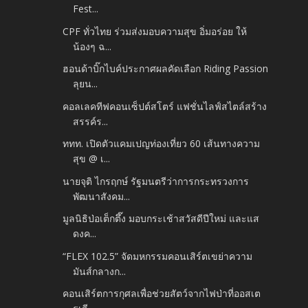
Fest...
CPF ทั่วไทย ร่วมส่งมอบความสุข อิ่มอร่อย ให้
น้องๆ ฉ...
ฮอนด้าบิ๊กไบค์ประกาศผลคัดเลือก Riding Passion
ลุยน...
คอลเลคทีฟคอนเซ็ปต์สโตร์ แฟชั่นไลฟ์สไตล์สร้าง
สรรค์ร...
ททท. เปิดตัวแคมเปญท่องเที่ยว 60 เส้นทางความ
สุข @ เ...
นายจุติ ไกรฤกษ์ รัฐมนตรีว่าการกระทรวงการ
พัฒนาสังคม...
มูลนิธิป่อเต็กตึ๊ง มอบกระเช้าสวัสดีปีใหม่ และแส
ดงค...
“FLEX 102.5” จัดมหกรรมคอนเสิร์ตเขย่าความ
มันส์กลางก...
คอนเสิร์ตการกุศลเพื่อช่วยสัตว์จากไฟป่าที่ออสเต