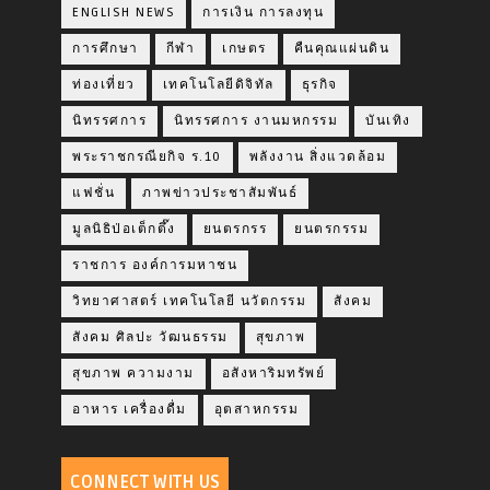
ENGLISH NEWS
การเงิน การลงทุน
การศึกษา
กีฬา
เกษตร
คืนคุณแผ่นดิน
ท่องเที่ยว
เทคโนโลยีดิจิทัล
ธุรกิจ
นิทรรศการ
นิทรรศการ งานมหกรรม
บันเทิง
พระราชกรณียกิจ ร.10
พลังงาน สิ่งแวดล้อม
แฟชั่น
ภาพข่าวประชาสัมพันธ์
มูลนิธิป่อเต็กตึ๊ง
ยนตรกรร
ยนตรกรรม
ราชการ องค์การมหาชน
วิทยาศาสตร์ เทคโนโลยี นวัตกรรม
สังคม
สังคม ศิลปะ วัฒนธรรม
สุขภาพ
สุขภาพ ความงาม
อสังหาริมทรัพย์
อาหาร เครื่องดื่ม
อุตสาหกรรม
CONNECT WITH US