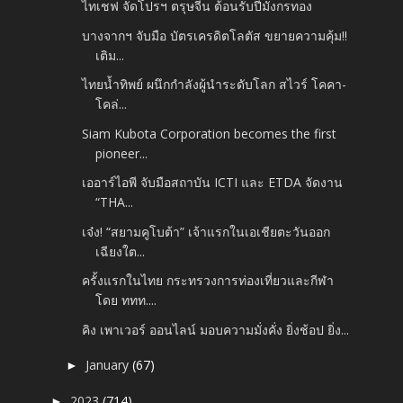
ไทเชฟ จัดโปรฯ ตรุษจีน ต้อนรับปีมังกรทอง
บางจากฯ จับมือ บัตรเครดิตโลตัส ขยายความคุ้ม!!
เติม...
ไทยน้ำทิพย์ ผนึกกำลังผู้นำระดับโลก สไวร์ โคคา-
โคล่...
Siam Kubota Corporation becomes the first
pioneer...
เออาร์ไอพี จับมือสถาบัน ICTI และ ETDA จัดงาน
“THA...
เจ๋ง! “สยามคูโบต้า” เจ้าแรกในเอเชียตะวันออก
เฉียงใต...
ครั้งแรกในไทย กระทรวงการท่องเที่ยวและกีฬา
โดย ททท....
คิง เพาเวอร์ ออนไลน์ มอบความมั่งคั่ง ยิ่งช้อป ยิ่ง...
January
(67)
►
2023
(714)
►