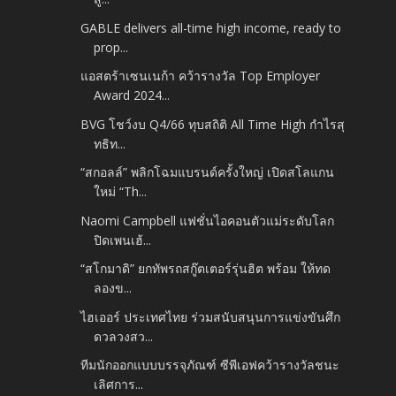
GABLE delivers all-time high income, ready to
prop...
แอสตร้าเซนเนก้า คว้ารางวัล Top Employer
Award 2024...
BVG โชว์งบ Q4/66 ทุบสถิติ All Time High กำไรสุ
ทธิท...
“สกอลล์” พลิกโฉมแบรนด์ครั้งใหญ่ เปิดสโลแกน
ใหม่ “Th...
Naomi Campbell แฟชั่นไอคอนตัวแม่ระดับโลก
ปิดเพนเฮ้...
“สโกมาดิ” ยกทัพรถสกู๊ตเตอร์รุ่นฮิต พร้อม ให้ทด
ลองข...
ไฮเออร์ ประเทศไทย ร่วมสนับสนุนการแข่งขันศึก
ดวลวงสว...
ทีมนักออกแบบบรรจุภัณฑ์ ซีพีเอฟคว้ารางวัลชนะ
เลิศการ...