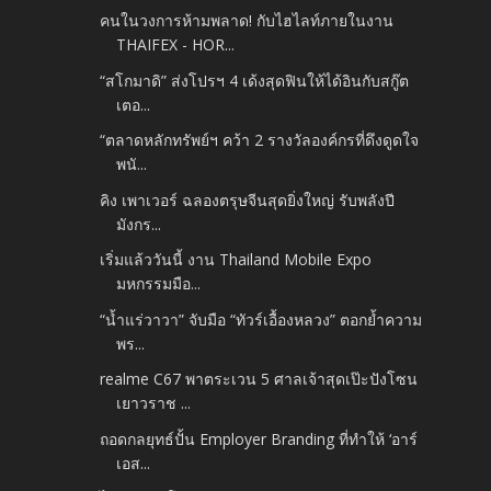
คนในวงการห้ามพลาด! กับไฮไลท์ภายในงาน
THAIFEX - HOR...
“สโกมาดิ” ส่งโปรฯ 4 เด้งสุดฟินให้ได้อินกับสกู๊ต
เตอ...
“ตลาดหลักทรัพย์ฯ คว้า 2 รางวัลองค์กรที่ดึงดูดใจ
พนั...
คิง เพาเวอร์ ฉลองตรุษจีนสุดยิ่งใหญ่ รับพลังปี
มังกร...
เริ่มแล้ววันนี้ งาน Thailand Mobile Expo
มหกรรมมือ...
“น้ำแร่วาวา” จับมือ “ทัวร์เอื้องหลวง” ตอกย้ำความ
พร...
realme C67 พาตระเวน 5 ศาลเจ้าสุดเป๊ะปังโซน
เยาวราช ...
ถอดกลยุทธ์ปั้น Employer Branding ที่ทำให้ ‘อาร์
เอส...