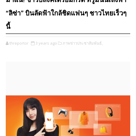
มาแน่! ชาวบลิ้งค์เตรียมกรี๊ด ทรูมันนี่เล็งพา
“ลิซ่า” บินลัดฟ้าใกล้ชิดแฟนๆ ชาวไทยเร็วๆ
นี้
threportor
3 years ago
ภาพข่าวประชาสัมพันธ์,