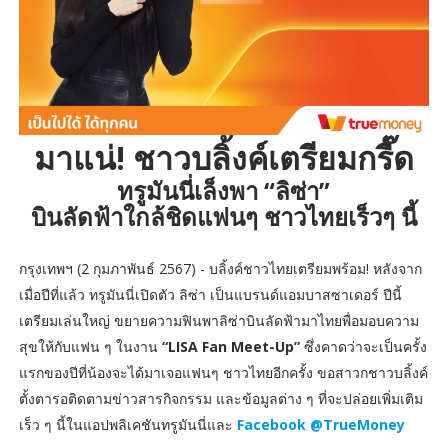
มาแน่! ชาวบลิ้งค์เตรียมกรี๊ด
ทรูมันนี่เล็งพา “ลิซ่า”
บินลัดฟ้าใกล้ชิดแฟนๆ ชาวไทยเร็วๆ นี้
กรุงเทพฯ (2 กุมภาพันธ์ 2567) - บลิ้งค์ชาวไทยเตรียมพร้อม! หลังจาก
เมื่อปีที่แล้ว ทรูมันนี่เปิดตัว ลิซ่า เป็นแบรนด์แอมบาสซาเดอร์ ปีนี้
เตรียมเล่นใหญ่ ขยายความฟินพาลิซ่าบินลัดฟ้ามาไทยพื่อมอบความ
สุขให้กับแฟน ๆ ในงาน
“LISA Fan Meet-Up”
ซึ่งคาดว่าจะเป็นครั้ง
แรกของปีที่น้องจะได้มาเจอแฟนๆ ชาวไทยอีกครั้ง ขอสาวกชาวบลิ้งค์
ตั้งตารอติดตามข่าวสารกิจกรรม และข้อมูลต่าง ๆ ที่จะปล่อยเพิ่มเติม
เร็ว ๆ นี้ในแอปพลิเคชันทรูมันนี่และ
Facebook @TrueMoney