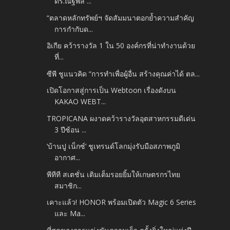
ดร.ณัฐพล ...
“ตลาดหลักทรัพย์ฯ จัดสัมมนาตอกย้ำความสำคัญ
การกำกับด...
อิเกีย คว้ารางวัล 1 ใน 50 องค์กรที่น่าทำงานด้วย
ที่...
ซีพี ชูแนวคิด “การทำเพื่อผู้อื่น สร้างคุณค่าได้ ตล...
เปิดโอกาสสู่การเป็น Webtoon เรื่องดังบน
KAKAO WEBT...
TROPICANA ผงาดคว้ารางวัลอุตสาหกรรมดีเด่น
3 ปีซ้อน ...
‘บ้านปู เน็กซ์’ ชูเทรนด์โลกมุ่งรับมือสภาพภูมิ
อากาศ...
พีทีที สเตชั่น เติมเต็มรอยยิ้มให้เกษตรกรไทย
สมาชิก...
เคาะแล้ว! HONOR พร้อมเปิดตัว Magic 6 Series
และ Ma...