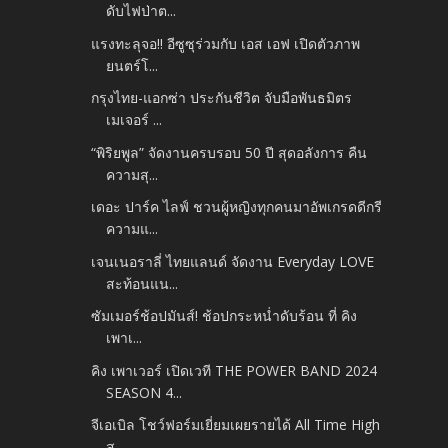
ดับไฟป่าต...
แรงทะลุจอ!! อีซูซุร่วมกับ เอส เอฟ เปิดตัวภาพ
ยนตร์โ...
กรุงไทย-แอกซ่า ประกันชีวิต จับมือพันธมิตร
เมเจอร์ ...
“พิริยพูล” จัดงานครบรอบ 50 ปี สุดอลังการ คืน
ความสุ...
เดอะ ปาร์ค ไลฟ์ ชวนผู้หญิงทุกคนมาอัพเกรดดีกรี
ความแ...
เจนเนอราลี่ ไทยแลนด์ จัดงาน Everyday LOVE
สะท้อนแน...
ซัมเมอร์ช้อปมันส์! ช้อปกระหน่ำดับร้อน ที่ คิง
เพาเ...
คิง เพาเวอร์ เปิดเวที THE POWER BAND 2024
SEASON 4...
จีเอเบิล โชว์ฟอร์มเยี่ยมเผยรายได้ All Time High
สู...