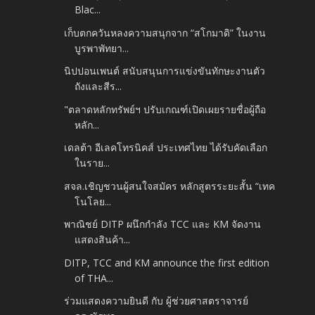
Blac...
เก็บตกควันหลงความสนุกจาก “สโกมาดิ” ในงาน
บูรพาพัทยา...
นิปปอนเพนต์ สนับสนุนการแข่งขันทักษะงานตัว
ถังและสีร...
"ตลาดหลักทรัพย์ฯ ปรับเกณฑ์เปิดเผยรายชื่อผู้ถือ
หลัก...
เดลต้า อีเลคโทรนิคส์ ประเทศไทย ได้รับคัดเลือก
ในราย...
สจล.เชิญชวนผู้สนใจสมัคร หลักสูตรระยะสั้น “เทค
โนโลย...
พาณิชย์ DITP ผนึกกำลัง TCC และ KM จัดงาน
แสดงสินค้า...
DITP, TCC and KM announce the first edition
of THA...
ร่วมแสดงความยินดี กับ ผู้ช่วยศาสตราจารย์