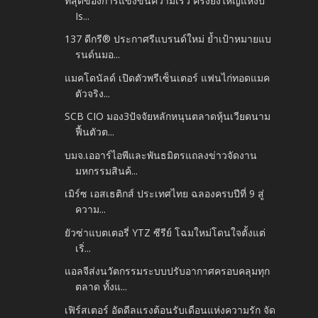
ที่สุดของการแข่งขันความเร็ว ครั้งยิ่งใหญ่แห่งปี
Is...
137 ดีกรี® ประกาศรีแบรนด์ใหม่ ย้ำเป้าหมายแบ
รนด์นมอ...
แมคโดนัลด์ เปิดตัวพรีเซ็นเตอร์ แฟนไก่ทอดแมค
ตัวจริง...
SCB CIO มอง3ปัจจัยหลักหนุนตลาดหุ้นเวียดนาม
ฟื้นตัวต...
บมจ.เออาร์ไอพีและพันธมิตรแถลงข่าวจัดงาน
มหกรรมสินค้...
เมิร์ซ เอสเธติกส์ ประเทศไทย ฉลองครบปีที่ 9 สู่
ความ...
ยัวซ่าแบตเตอรี่ YTZ ซีรีย์ โฉมใหม่โดนใจตั้งแต่
เริ่...
แอลจีส่งนวัตกรรมระบบปรับอากาศครอบคลุมทุก
ตลาด ทั้งแ...
เฟิร์สเตอร์ อัดดีลแรงต้อนรับเดือนแห่งความรัก จัด