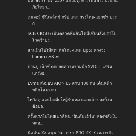
มหาสงกรานต์ 2567 แฮปปี้ทุกการเดินทาง ประกัน
ภัยไทยว...
เมเจอร์ ซีนีเพล็กซ์ กรุ้ป และ กรุงไทย-แอกซ่า ประ
กั...
SCB CIOประเมินตลาดหุ้นอินโดนีเซียหลังปราโบ
โวคว้าปร...
สานฝันไปให้สุด! คัตโตะ-แทน Lipta ควงวง
bamm แชร์เท...
บ้านปู เน็กซ์ ต่อยอดความร่วมมือ SVOLT เสริม
แกร่งธุ...
EVme ส่งมอบ AION ES ครบ 100 คัน เดินหน้า
พลิกโฉมระบ...
ไทวัสดุ แจกไอเดียให้ผู้รับเหมาและเจ้าของบ้าน
ช้อปอ...
ครั้งแรกในไทย! ยาสีฟัน “ยินตันเฮิร์บ” สองพลังใน
หลอ...
นิสสันสนับสนุน “นาวารา PRO-4X” ร่วมภารกิจ