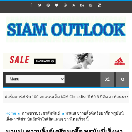
แกร่ง! รับ 100 คะแนนเต็ม AGM Checklist ปี 69 8 ปีติด สะท้อนธรรมาภิบาล
Home
ภาพข่าวประชาสัมพันธ์
มาแน่! ชาวบลิ้งค์เตรียมกรี๊ด ทรูมันนี่
เล็งพา “ลิซ่า” บินลัดฟ้าใกล้ชิดแฟนๆ ชาวไทยเร็วๆ นี้