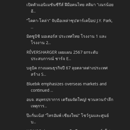
เปิดตัวแอนิเมชันซีรีส์ ฝีมือคนไทย สติมา “เณรน้อย
อั...
“โคคา-โคล่า” จับมือเหล่าซุป’ตาร์เคป็อป J.Y. Park,
...
มิตซูบิชิ มอเตอร์ส ประเทศไทย โรงงาน 1 และ
โรงงาน 2...
RÊVERSHARGER เผยแผน 2567 ยกระดับ
ประสบการณ์ ชาร์จ E...
บลูบิค กางแผนธุรกิจปี 67 ลุยตลาดต่างประเทศ
สร้าง S...
Bluebik emphasizes overseas markets and
continued ...
อบจ. สมุทรปราการ เตรียมจัดใหญ่! ชวนหวนรำลึก
เหตุการ...
ป๊ะกั่นเน้อ! “ไทรอัมพ์ เชียงใหม่” โชว์รูมและศูนย์
บ...