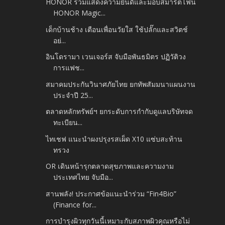
HONOR ร่วมแสดงความยินดีและมอบสมาร์ตโฟน
HONOR Magic...
เด็กบ้านช้าง เตือนเพื่อนวัยใส ใช้ปลั๊กและสวิตช์
อย่...
อินโดรามา เวนเจอร์ส จับมือพันธมิตร ปฏิวัติวง
การแฟช...
สมาคมประกันวินาศภัยไทย ยกทัพสัมมนาแผนงาน
ประจำปี 25...
ตลาดหลักทรัพย์ฯ ยกระดับการกำกับดูแลบริษัทจด
ทะเบียน...
ไทเชฟ แนะนำผงปรุงรสเผ็ด X10 แซ่บสะท้าน
ทรวง
OR เดินหน้ารุกตลาดสุขภาพและความงาม
ประเทศไทย จับมือ...
สานพลัง! ประกาศข้อแนะนำร่วม “Fin4Bio”
(Finance for...
การบำรุงผิวทุกวันนี้เหมาะกับสภาพผิวคุณหรือไม่