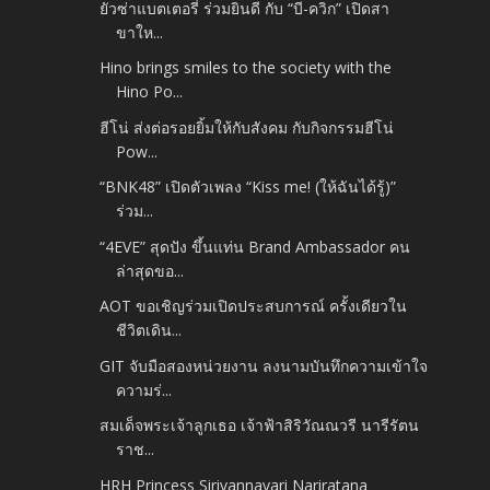
ยัวซ่าแบตเตอรี่ ร่วมยินดี กับ “บี-ควิก” เปิดสา
ขาให...
Hino brings smiles to the society with the
Hino Po...
ฮีโน่ ส่งต่อรอยยิ้มให้กับสังคม กับกิจกรรมฮีโน่
Pow...
“BNK48” เปิดตัวเพลง “Kiss me! (ให้ฉันได้รู้)”
ร่วม...
“4EVE” สุดปัง ขึ้นแท่น Brand Ambassador คน
ล่าสุดขอ...
AOT ขอเชิญร่วมเปิดประสบการณ์ ครั้งเดียวใน
ชีวิตเดิน...
GIT จับมือสองหน่วยงาน ลงนามบันทึกความเข้าใจ
ความร่...
สมเด็จพระเจ้าลูกเธอ เจ้าฟ้าสิริวัณณวรี นารีรัตน
ราช...
HRH Princess Sirivannavari Nariratana