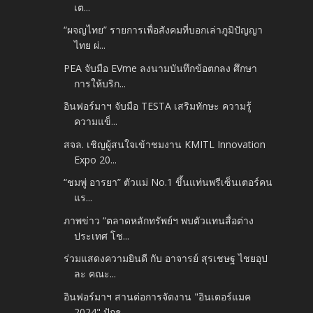
เต...
“ผจญไทย” รายการเพื่อสังคมที่บอกเล่าภูมิปัญญา
ไทย ผ่...
PEA จับมือ EVme ลงนามบันทึกข้อตกลง ศึกษา
การให้บริก...
อินฟอร์มาฯ จับมือ TESTA เสริมทักษะ ความรู้
ความแข็...
สจล. เชิญผู้สนใจเข้าชมงาน KMITL Innovation
Expo 20...
“ชมพู่ อารยา” ตัวแม่ No.1 ขึ้นแท่นพรีเซ็นเตอร์คน
แร...
ภาพข่าว “ตลาดหลักทรัพย์ฯ พบตัวแทนสื่อต่าง
ประเทศ โช...
ร่วมแสดงความยินดี กับ อาจารย์ สุรเชษฐ ไชยอุป
ละ คณะ...
อินฟอร์มาฯ สานต่อการจัดงาน "อินเตอร์แมค
2024" ปักธ...