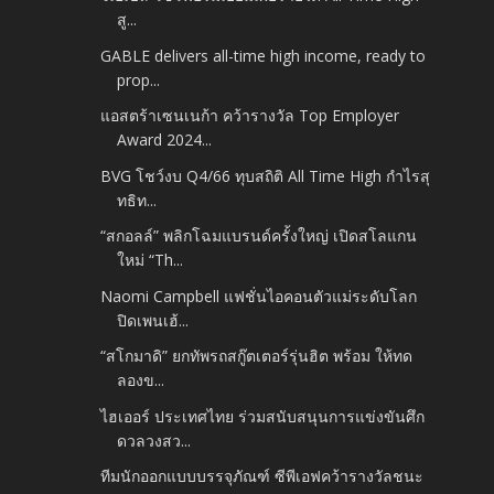
สู...
GABLE delivers all-time high income, ready to
prop...
แอสตร้าเซนเนก้า คว้ารางวัล Top Employer
Award 2024...
BVG โชว์งบ Q4/66 ทุบสถิติ All Time High กำไรสุ
ทธิท...
“สกอลล์” พลิกโฉมแบรนด์ครั้งใหญ่ เปิดสโลแกน
ใหม่ “Th...
Naomi Campbell แฟชั่นไอคอนตัวแม่ระดับโลก
ปิดเพนเฮ้...
“สโกมาดิ” ยกทัพรถสกู๊ตเตอร์รุ่นฮิต พร้อม ให้ทด
ลองข...
ไฮเออร์ ประเทศไทย ร่วมสนับสนุนการแข่งขันศึก
ดวลวงสว...
ทีมนักออกแบบบรรจุภัณฑ์ ซีพีเอฟคว้ารางวัลชนะ