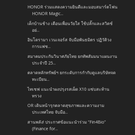
HONOR ร่วมแสดงความยินดีและมอบสมาร์ตโฟน
HONOR Magic...
เด็กบ้านช้าง เตือนเพื่อนวัยใส ใช้ปลั๊กและสวิตช์
อย่...
อินโดรามา เวนเจอร์ส จับมือพันธมิตร ปฏิวัติวง
การแฟช...
สมาคมประกันวินาศภัยไทย ยกทัพสัมมนาแผนงาน
ประจำปี 25...
ตลาดหลักทรัพย์ฯ ยกระดับการกำกับดูแลบริษัทจด
ทะเบียน...
ไทเชฟ แนะนำผงปรุงรสเผ็ด X10 แซ่บสะท้าน
ทรวง
OR เดินหน้ารุกตลาดสุขภาพและความงาม
ประเทศไทย จับมือ...
สานพลัง! ประกาศข้อแนะนำร่วม “Fin4Bio”
(Finance for...