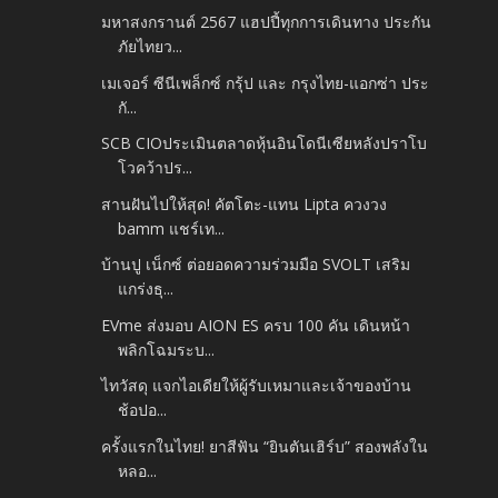
มหาสงกรานต์ 2567 แฮปปี้ทุกการเดินทาง ประกัน
ภัยไทยว...
เมเจอร์ ซีนีเพล็กซ์ กรุ้ป และ กรุงไทย-แอกซ่า ประ
กั...
SCB CIOประเมินตลาดหุ้นอินโดนีเซียหลังปราโบ
โวคว้าปร...
สานฝันไปให้สุด! คัตโตะ-แทน Lipta ควงวง
bamm แชร์เท...
บ้านปู เน็กซ์ ต่อยอดความร่วมมือ SVOLT เสริม
แกร่งธุ...
EVme ส่งมอบ AION ES ครบ 100 คัน เดินหน้า
พลิกโฉมระบ...
ไทวัสดุ แจกไอเดียให้ผู้รับเหมาและเจ้าของบ้าน
ช้อปอ...
ครั้งแรกในไทย! ยาสีฟัน “ยินตันเฮิร์บ” สองพลังใน
หลอ...