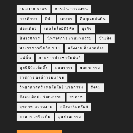
ENGLISH NEWS
การเงิน การลงทุน
การศึกษา
กีฬา
เกษตร
คืนคุณแผ่นดิน
ท่องเที่ยว
เทคโนโลยีดิจิทัล
ธุรกิจ
นิทรรศการ
นิทรรศการ งานมหกรรม
บันเทิง
พระราชกรณียกิจ ร.10
พลังงาน สิ่งแวดล้อม
แฟชั่น
ภาพข่าวประชาสัมพันธ์
มูลนิธิป่อเต็กตึ๊ง
ยนตรกรร
ยนตรกรรม
ราชการ องค์การมหาชน
วิทยาศาสตร์ เทคโนโลยี นวัตกรรม
สังคม
สังคม ศิลปะ วัฒนธรรม
สุขภาพ
สุขภาพ ความงาม
อสังหาริมทรัพย์
อาหาร เครื่องดื่ม
อุตสาหกรรม