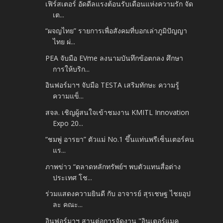
เฟิร์สเตอร์ อัดดีลแรงต้อนรับเดือนแห่งความรัก จัด
เต...
“ผจญไทย” รายการเพื่อสังคมที่บอกเล่าภูมิปัญญา
ไทย ผ่...
PEA จับมือ EVme ลงนามบันทึกข้อตกลง ศึกษา
การให้บริก...
อินฟอร์มาฯ จับมือ TESTA เสริมทักษะ ความรู้
ความแข็...
สจล. เชิญผู้สนใจเข้าชมงาน KMITL Innovation
Expo 20...
“ชมพู่ อารยา” ตัวแม่ No.1 ขึ้นแท่นพรีเซ็นเตอร์คน
แร...
ภาพข่าว “ตลาดหลักทรัพย์ฯ พบตัวแทนสื่อต่าง
ประเทศ โช...
ร่วมแสดงความยินดี กับ อาจารย์ สุรเชษฐ ไชยอุป
ละ คณะ...
อินฟอร์มาฯ สานต่อการจัดงาน "อินเตอร์แมค