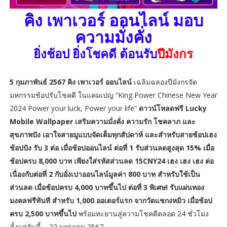
คิง เพาเวอร์ ออนไลน์ มอบ
ความมั่งคั่ง
ยิ่งช้อป ยิ่งโชคดี ต้อนรับ
ปีมังกร
5 กุมภาพันธ์ 2567 คิง เพาเวอร์ ออนไลน์
เฉลิมฉลองปีมังกรจัด
มหกรรมช้อปรับโชคดี ในแคมเปญ “King Power Chinese New Year
2024 Power your luck, Power your life”
ดาวน์โหลดฟรี Lucky
Mobile Wallpaper เสริมความมั่งคั่ง ความรัก โชคลาภ และ
สุขภาพปัง เอาใจสายมูแบบจัดเต็มทุกสัปดาห์ และสำหรับสายช้อปเฮง
ช้อปปัง รับ 3 ต่อ เมื่อช้อปออนไลน์ ต่อที่ 1 รับส่วนลดสูงสุด 15% เมื่อ
ช้อปครบ 8,000 บาท เพียงใส่รหัสส่วนลด 15CNY24 เฮง เฮง เฮง ต่อ
เนื่องกับต่อที่ 2 กับอั่งเปาออนไลน์มูลค่า 800 บาท สำหรับใช้เป็น
ส่วนลด เมื่อช้อปครบ 4,000 บาทขึ้นไป ต่อที่ 3 พิเศษ! รับแผ่นทอง
มงคลฟรีทันที สำหรับ 1,000 ออเดอร์แรก จากวัดแชกงหมิว เมื่อช้อป
ครบ 2,500 บาทขึ้นไป
พร้อมทะยานสู่ความโชคดีตลอด 24 ชั่วโมง
ตั้งแต่วันนี้ – 22 มกราคม 2567