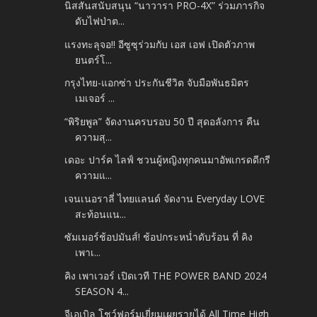
นิสสันสนับสนุน “นาวารา PRO-4X” ร่วมภารกิจ
ดับไฟป่าต...
แรงทะลุจอ!! อีซูซุร่วมกับ เอส เอฟ เปิดตัวภาพ
ยนตร์โ...
กรุงไทย-แอกซ่า ประกันชีวิต จับมือพันธมิตร
เมเจอร์ ...
“พิริยพูล” จัดงานครบรอบ 50 ปี สุดอลังการ คืน
ความสุ...
เดอะ ปาร์ค ไลฟ์ ชวนผู้หญิงทุกคนมาอัพเกรดดีกรี
ความแ...
เจนเนอราลี่ ไทยแลนด์ จัดงาน Everyday LOVE
สะท้อนแน...
ซัมเมอร์ช้อปมันส์! ช้อปกระหน่ำดับร้อน ที่ คิง
เพาเ...
คิง เพาเวอร์ เปิดเวที THE POWER BAND 2024
SEASON 4...
จีเอเบิล โชว์ฟอร์มเยี่ยมเผยรายได้ All Time High