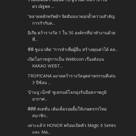
ดร.ณัฐพล ...
“ตลาดหลักทรัพย์ฯ จัดสัมมนาตอกย้ำความสำคัญ
การกำกับด...
อิเกีย คว้ารางวัล 1 ใน 50 องค์กรที่น่าทำงานด้วย
ที่...
ซีพี ชูแนวคิด “การทำเพื่อผู้อื่น สร้างคุณค่าได้ ตล...
เปิดโอกาสสู่การเป็น Webtoon เรื่องดังบน
KAKAO WEBT...
TROPICANA ผงาดคว้ารางวัลอุตสาหกรรมดีเด่น
3 ปีซ้อน ...
‘บ้านปู เน็กซ์’ ชูเทรนด์โลกมุ่งรับมือสภาพภูมิ
อากาศ...
พีทีที สเตชั่น เติมเต็มรอยยิ้มให้เกษตรกรไทย
สมาชิก...
เคาะแล้ว! HONOR พร้อมเปิดตัว Magic 6 Series
และ Ma...