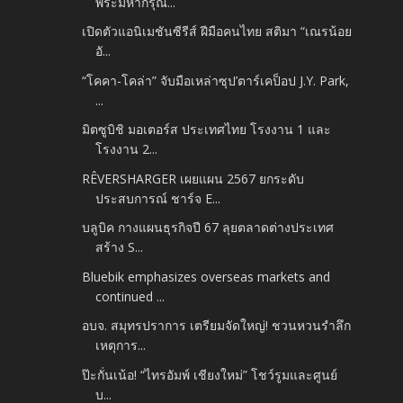
พระมหากรุณ...
เปิดตัวแอนิเมชันซีรีส์ ฝีมือคนไทย สติมา “เณรน้อย
อั...
“โคคา-โคล่า” จับมือเหล่าซุป’ตาร์เคป็อป J.Y. Park,
...
มิตซูบิชิ มอเตอร์ส ประเทศไทย โรงงาน 1 และ
โรงงาน 2...
RÊVERSHARGER เผยแผน 2567 ยกระดับ
ประสบการณ์ ชาร์จ E...
บลูบิค กางแผนธุรกิจปี 67 ลุยตลาดต่างประเทศ
สร้าง S...
Bluebik emphasizes overseas markets and
continued ...
อบจ. สมุทรปราการ เตรียมจัดใหญ่! ชวนหวนรำลึก
เหตุการ...
ป๊ะกั่นเน้อ! “ไทรอัมพ์ เชียงใหม่” โชว์รูมและศูนย์
บ...