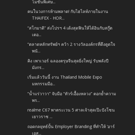
โมชั่นพิเศษ...
คนในวงการห้ามพลาด! กับไฮไลท์ภายในงาน
THAIFEX - HOR...
“สโกมาดิ” ส่งโปรฯ 4 เด้งสุดฟินให้ได้อินกับสกู๊ต
เตอ...
“ตลาดหลักทรัพย์ฯ คว้า 2 รางวัลองค์กรที่ดึงดูดใจ
พนั...
คิง เพาเวอร์ ฉลองตรุษจีนสุดยิ่งใหญ่ รับพลังปี
มังกร...
เริ่มแล้ววันนี้ งาน Thailand Mobile Expo
มหกรรมมือ...
“น้ำแร่วาวา” จับมือ “ทัวร์เอื้องหลวง” ตอกย้ำความ
พร...
realme C67 พาตระเวน 5 ศาลเจ้าสุดเป๊ะปังโซน
เยาวราช ...
ถอดกลยุทธ์ปั้น Employer Branding ที่ทำให้ ‘อาร์
เอส...