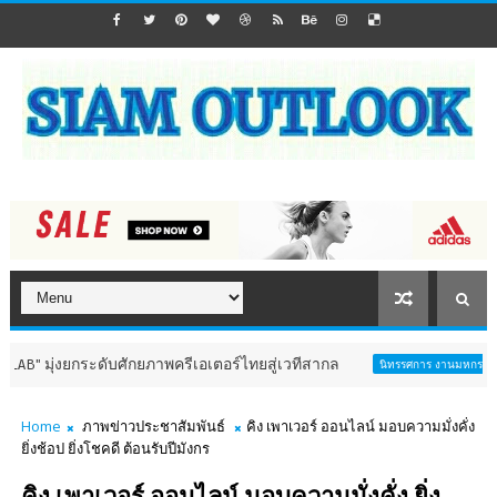
งยกระดับศักยภาพครีเอเตอร์ไทยสู่เวทีสากล
อินฟอร
นิทรรศการ งานมหกรรม
Home
ภาพข่าวประชาสัมพันธ์
คิง เพาเวอร์ ออนไลน์ มอบความมั่งคั่ง
ยิ่งช้อป ยิ่งโชคดี ต้อนรับปีมังกร