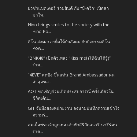
ยัวซ่าแบตเตอรี่ ร่วมยินดี กับ “บี-ควิก” เปิดสา
ขาให...
Hino brings smiles to the society with the
Hino Po...
ฮีโน่ ส่งต่อรอยยิ้มให้กับสังคม กับกิจกรรมฮีโน่
Pow...
“BNK48” เปิดตัวเพลง “Kiss me! (ให้ฉันได้รู้)”
ร่วม...
“4EVE” สุดปัง ขึ้นแท่น Brand Ambassador คน
ล่าสุดขอ...
AOT ขอเชิญร่วมเปิดประสบการณ์ ครั้งเดียวใน
ชีวิตเดิน...
GIT จับมือสองหน่วยงาน ลงนามบันทึกความเข้าใจ
ความร่...
สมเด็จพระเจ้าลูกเธอ เจ้าฟ้าสิริวัณณวรี นารีรัตน
ราช...