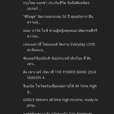
กรุงไทย-แอกซ่า ประกันชีวิต จับมือพันธมิตร
เมเจอร์ ...
“พิริยพูล” จัดงานครบรอบ 50 ปี สุดอลังการ คืน
ความสุ...
เดอะ ปาร์ค ไลฟ์ ชวนผู้หญิงทุกคนมาอัพเกรดดีกรี
ความแ...
เจนเนอราลี่ ไทยแลนด์ จัดงาน Everyday LOVE
สะท้อนแน...
ซัมเมอร์ช้อปมันส์! ช้อปกระหน่ำดับร้อน ที่ คิง
เพาเ...
คิง เพาเวอร์ เปิดเวที THE POWER BAND 2024
SEASON 4...
จีเอเบิล โชว์ฟอร์มเยี่ยมเผยรายได้ All Time High
สู...
GABLE delivers all-time high income, ready to
prop...
แอสตร้าเซนเนก้า คว้ารางวัล Top Employer