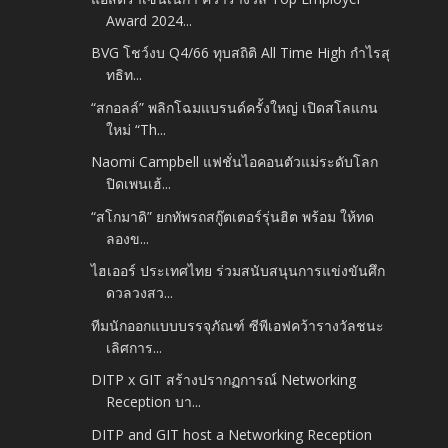
Award 2024...
BVG โชว์งบ Q4/66 ทุบสถิติ All Time High กำไรสุ
ทธิท...
“สกอลล์” พลิกโฉมแบรนด์ครั้งใหญ่ เปิดสโลแกน
ใหม่ “Th...
Naomi Campbell แฟชั่นไอคอนตัวแม่ระดับโลก
ปิดเพนเฮ้...
“สโกมาดิ” ยกทัพรถสกู๊ตเตอร์รุ่นฮิต พร้อม ให้ทด
ลองข...
ไฮเออร์ ประเทศไทย ร่วมสนับสนุนการแข่งขันศึก
ดวลวงสว...
ทีมนักออกแบบบรรจุภัณฑ์ ซีพีเอฟคว้ารางวัลชนะ
เลิศการ...
DITP x GIT สร้างปรากฏการณ์ Networking
Reception บา...
DITP and GIT host a Networking Reception