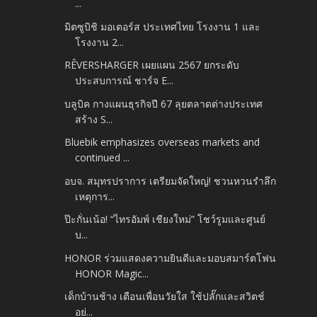
...
มิตซูบิชิ มอเตอร์ส ประเทศไทย โรงงาน 1 และ
โรงงาน 2...
RÊVERSHARGER เผยแผน 2567 ยกระดับ
ประสบการณ์ ชาร์จ E...
บลูบิค กางแผนธุรกิจปี 67 ลุยตลาดต่างประเทศ
สร้าง S...
Bluebik emphasizes overseas markets and
continued ...
อบจ. สมุทรปราการ เตรียมจัดใหญ่! ชวนหวนรำลึก
เหตุการ...
ป๊ะกั่นเน้อ! “ไทรอัมพ์ เชียงใหม่” โชว์รูมและศูนย์
บ...
HONOR ร่วมแสดงความยินดีและมอบสมาร์ตโฟน
HONOR Magic...
เด็กบ้านช้าง เตือนเพื่อนวัยใส ใช้ปลั๊กและสวิตช์
อย่...