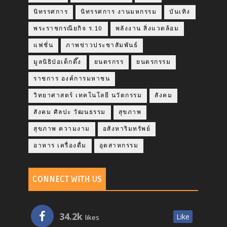
นิทรรศการ
นิทรรศการ งานมหกรรม
บันเทิง
พระราชกรณียกิจ ร.10
พลังงาน สิ่งแวดล้อม
แฟชั่น
ภาพข่าวประชาสัมพันธ์
มูลนิธิป่อเต็กตึ๊ง
ยนตรกรร
ยนตรกรรม
ราชการ องค์การมหาชน
วิทยาศาสตร์ เทคโนโลยี นวัตกรรม
สังคม
สังคม ศิลปะ วัฒนธรรม
สุขภาพ
สุขภาพ ความงาม
อสังหาริมทรัพย์
อาหาร เครื่องดื่ม
อุตสาหกรรม
CONNECT WITH US
34.2k
Like
likes