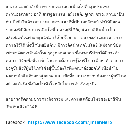
ฮ่องกง และกำลังมีการขยายตลาดต่อเนื่องไปที่กลุ่มประเทศ
ตะวันออกกลาง อาทิ สหรัฐอาหรับ เอมิเรสต์, คูเวต, ซาอุ, ส่วนยายิน
ตันเม็ดสีเงินด้วยส่วนผสมและรสชาติที่เป็นเอกลักษณ์ ทำให้มียอด
ขายคงที่มีอัตราการเติบโตขึ้น-ลงอยู่ที่ 5%, นู้ด ยาสีฟันน้ำ เป็น
ผลิตภัณฑ์เฉพาะกลุ่มนิซมาร์เก็ต จึงสามารถครองส่วนแบ่งทางการ
ตลาดไว้ได้ ทั้งนี้ “ไทยยินตัน” มีการคิดนำเทคโนโลยีใหม่จากญี่ปุ่น
เข้ามาพัฒนาสินค้าใหม่ๆอยู่ตลอดเวลา ซึ่งทางบริษัทฯได้มีการทำ
ค้นคว้าวิจัยเพื่อที่จะเข้าใจความต้องการรู้ผู้บริโภค เพื่อหาคำตอบว่า
ปัจจุบันสิ่งที่ผู้บริโภคใช้อยู่นั้นมีอะไรที่พัฒนาต่อยอดได้ เพื่อนำไป
พัฒนานำสินค้าออกสู่ตลาด และเพื่อที่จะสนองความต้องการผู้บริโภค
อย่างแท้จริง ซึ่งถือเป็นหัวใจหลักในการดำเนินธุรกิจ
สามารถติดตามข่าวสารกิจกรรมและความเคลื่อนไหวของยาสีฟัน
“ยินตันเฮิร์บ” ได้ที่
Facebook :
https://www.facebook.com/JintanHerb