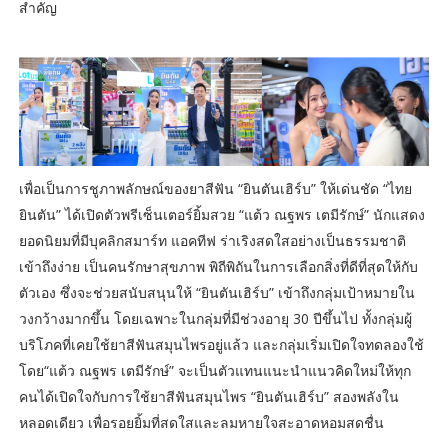
สำคัญ
เพื่อเป็นการชูภาพลักษณ์ของยาสีฟัน “ยินตันเฮิร์บ” ให้เด่นชัด “ไทย
ยินตัน” ได้เปิดตัวพรีเซ็นเตอร์ยิ้มสวย “แต้ว ณฐพร เตมีรักษ์” นักแสดง
ยอดนิยมที่มีบุคลิกสมาร์ท แอคทีฟ ร่าเริงสดใสอย่างเป็นธรรมชาติ
เข้าถึงง่าย เป็นคนรักษาสุขภาพ พิถีพิถันในการเลือกสิ่งที่ดีที่สุดให้กับ
ตัวเอง ซึ่งจะช่วยสนับสนุนให้ “ยินตันเฮิร์บ” เข้าถึงกลุ่มเป้าหมายใน
วงกว้างมากขึ้น โดยเฉพาะในกลุ่มที่มีช่วงอายุ 30 ปีขึ้นไป ทั้งกลุ่มผู้
บริโภคที่เคยใช้ยาสีฟันสมุนไพรอยู่แล้ว และกลุ่มเริ่มเปิดใจทดลองใช้
โดย“แต้ว ณฐพร เตมีรักษ์” จะเป็นตัวแทนแนะนำแนวคิดใหม่ให้ทุก
คนได้เปิดใจกับการใช้ยาสีฟันสมุนไพร “ยินตันเฮิร์บ” สองพลังใน
หลอดเดียว เพื่อรอยยิ้มที่สดใสและลมหายใจสะอาดหอมสดชื่น