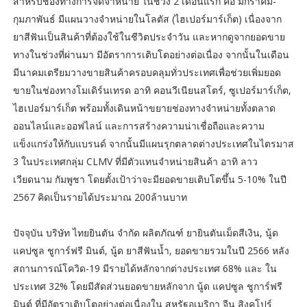
สำหรับช่องทางการจัดจำหน่าย ในช่วง 2 เดือนแรก คือ มกราคม-
กุมภาพันธ์ มีแผนวางจำหน่ายในโลตัส (ไฮเปอร์มาร์เก็ต) เนื่องจาก
ยาสีฟันเป็นสินค้าที่ต้องใช้ในชีวิตประจำวัน และหากดูจากยอดขาย
ทางในช่วงที่ผ่านมา มีอัตราการเติบโตอย่างต่อเนื่อง จากนั้นในเดือน
มีนาคมเตรียมวางขายสินค้าครอบคลุมทั่วประเทศเพื่อช่วยเพิ่มยอด
ขายในช่องทางโมเดิร์นเทรด อาทิ คอนวีเนียนสโตร์, ซูเปอร์มาร์เก็ต,
ไฮเปอร์มาร์เก็ต พร้อมทั้งเดินหน้าขยายช่องทางจำหน่ายทั้งตลาด
ออนไลน์และออฟไลน์ และการสร้างความน่าเชื่อถือและความ
แข็งแกร่งให้กับแบรนด์ จากนั้นมีแผนรุกตลาดต่างประเทศในไตรมาส
3 ในประเทศกลุ่ม CLMV ที่มีตัวแทนจำหน่ายสินค้า อาทิ ลาว
เวียดนาม กัมพูชา โดยตั้งเป้าว่าจะมียอดขายเติบโตขึ้น 5-10% ในปี
2567 คิดเป็นรายได้ประมาณ 200ล้านบาท
ปัจจุบัน บริษัท ไทยยินตัน จำกัด ผลิตภัณฑ์ ยายินตันเม็ดสีเงิน, นู้ด
แคปซูล ชูการ์ฟรี มินต์, นู้ด ยาสีฟันน้ำ, ยอดขายรวมในปี 2566 หลัง
สถานการณ์โควิด-19 มีรายได้หลักจากต่างประเทศ 68% และ ใน
ประเทศ 32% โดยมีสัดส่วนยอดขายหลักจาก นู้ด แคปซูล ชูการ์ฟรี
มินต์ ที่มีอัตราเติบโตอย่างต่อเนื่องใน สหรัฐอเมริกา จีน สิงคโปร์