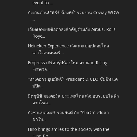
event to ...
ปังเกินต้าน! “พี่ธีร์-น้องพีร์” ร่วมงาน Coway WOW
...
เวียตเจ็ทเผยข้อตกลงสำคัญร่วมกับ Airbus, Rolls-
Royc...
Heineken Experience ส่งแคมเปญปล่อยไหล
เอาใจคนดนตรี ...
Empress เกิร์ลกรุ๊ปน้องใหม่ จากค่าย Rising
Enterta...
“ทาเคฮารุ อุเอมัทซึ” President & CEO ซัมมิท แค
ปปิต...
มิตซูบิชิ มอเตอร์ส ประเทศไทย ส่งมอบระบบไฟฟ้า
จากโซล...
ยัวซ่าแบตเตอรี่ ร่วมยินดี กับ “บี-ควิก” เปิดสา
ขาให...
Hino brings smiles to the society with the
Hino Po...