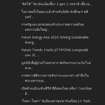
“คิทโด้” วิตามินเม็ดเคี้ยว 2 สูตร 2 รสชาติ เคี้ยวอ...
โอกาสครั้งใหม่มาแล้วสำหรับนิสิต นักศึกษา! ศศิ
นทร์ ...
ภาครัฐและเอกชนตบเท้าประกาศความพร้อม
มหกรรมยิ่งใหญ่...
Future Energy Asia 2024: Driving Sustainable
Energ...
Future Trends ร่วมกับ JITTIPONG Loespradit
และ SC ...
มูลนิธิเพื่อผู้ป่วยโรคหายาก จัดกิจกรรมงานวันโรค
หาย...
ภาพข่าวพิธีถวายราชสักการะและกล่าวสำนึกใน
พระมหากรุณ...
เปิดตัวแอนิเมชันซีรีส์ ฝีมือคนไทย สติมา “เณรน้อย
อั...
“โคคา-โคล่า” จับมือเหล่าซุป’ตาร์เคป็อป J.Y. Park,