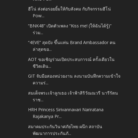
ฮีโน่ ส่งต่อรอยยิ้มให้กับสังคม กับกิจกรรมฮีโน่
Pow...
“BNK48” เปิดตัวเพลง “Kiss me! (ให้ฉันได้รู้)”
ร่วม...
“4EVE” สุดปัง ขึ้นแท่น Brand Ambassador คน
ล่าสุดขอ...
AOT ขอเชิญร่วมเปิดประสบการณ์ ครั้งเดียวใน
ชีวิตเดิน...
GIT จับมือสองหน่วยงาน ลงนามบันทึกความเข้าใจ
ความร่...
สมเด็จพระเจ้าลูกเธอ เจ้าฟ้าสิริวัณณวรี นารีรัตน
ราช...
HRH Princess Sirivannavari Nariratana
Rajakanya Pr...
สมาคมประกันวินาศภัยไทย ผนึก สถาบัน
พัฒนาการประกันภั...