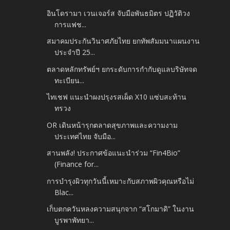
อินโดรามา เวนเจอร์ส จับมือพันธมิตร ปฏิวัติวง
การแฟช...
สมาคมประกันวินาศภัยไทย ยกทัพสัมมนาแผนงาน
ประจำปี 25...
ตลาดหลักทรัพย์ฯ ยกระดับการกำกับดูแลบริษัทจด
ทะเบียน...
ไทเชฟ แนะนำผงปรุงรสเผ็ด X10 แซ่บสะท้าน
ทรวง
OR เดินหน้ารุกตลาดสุขภาพและความงาม
ประเทศไทย จับมือ...
สานพลัง! ประกาศข้อแนะนำร่วม “Fin4Bio”
(Finance for...
การบำรุงผิวทุกวันนี้เหมาะกับสภาพผิวคุณหรือไม่
Blac...
เก็บตกควันหลงความสนุกจาก “สโกมาดิ” ในงาน
บูรพาพัทยา...