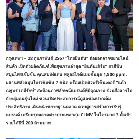
กรุงเทพฯ – 28 กุมภาพันธ์ 2567 “ไทยยินตัน” ต่อยอดจากขยายไลน์
สินค้า เปิดตัวผลิตภัณฑ์เพื่อสุขภาพล่าสุด “ยินตันเฮิร์บ” ยาสีฟัน
สมุนไพรเข้มข้น คุณสมบัติเด่น ฟลูออไรด์แบบขั้นสุด 1,500 ppm.
ผสานพลังสมุนไพรเข้มข้น 7 ชนิด พร้อมเปิดตัวพรีเซ็นเตอร์ “แต้ว
ณฐพร เตมีรักษ์” สะท้อนภาพลักษณ์แบรนด์ที่มีคุณภาพ ร่วมสื่อสารไป
ยังกลุ่มคนรุ่นใหม่ ชวนเปิดประสบการณ์ดูแลช่องปากเต็ม
ประสิทธิภาพ เดินหน้าขยายฐานตลาด ควบคู่การสร้างการรับรู้
แบรนด์ เตรียมรุกตลาดต่างประเทศกลุ่ม CLMV ในไตรมาส 3 ตั้งเป้า
รายได้ปีนี้ 200 ล้านบาท