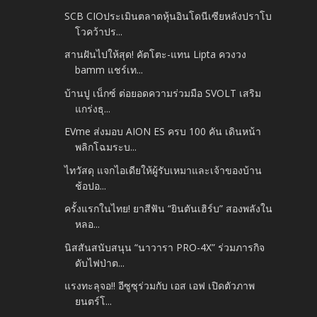
SCB CIOประเมินตลาดหุ้นอินโดนีเซียหลังปราโบ
โวคว้าปร...
สานฝันไปให้สุด! คัตโตะ-แทน Lipta ควงวง
bamm แชร์เท...
บ้านปู เน็กซ์ ต่อยอดความร่วมมือ SVOLT เสริม
แกร่งธุ...
EVme ส่งมอบ AION ES ครบ 100 คัน เดินหน้า
พลิกโฉมระบ...
ไทวัสดุ แจกไอเดียให้ผู้รับเหมาและเจ้าของบ้าน
ช้อปอ...
ครั้งแรกในไทย! ยาสีฟัน “ยินตันเฮิร์บ” สองพลังใน
หลอ...
นิสสันสนับสนุน “นาวารา PRO-4X” ร่วมภารกิจ
ดับไฟป่าต...
แรงทะลุจอ!! อีซูซุร่วมกับ เอส เอฟ เปิดตัวภาพ
ยนตร์โ...