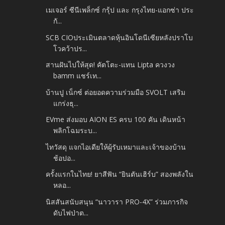
เมเจอร์ ซีนีเพล็กซ์ กรุ้ป และ กรุงไทย-แอกซ่า ประ
กั...
SCB CIOประเมินตลาดหุ้นอินโดนีเซียหลังปราโบ
โวคว้าปร...
สานฝันไปให้สุด! คัตโตะ-แทน Lipta ควงวง
bamm แชร์เท...
บ้านปู เน็กซ์ ต่อยอดความร่วมมือ SVOLT เสริม
แกร่งธุ...
EVme ส่งมอบ AION ES ครบ 100 คัน เดินหน้า
พลิกโฉมระบ...
ไทวัสดุ แจกไอเดียให้ผู้รับเหมาและเจ้าของบ้าน
ช้อปอ...
ครั้งแรกในไทย! ยาสีฟัน “ยินตันเฮิร์บ” สองพลังใน
หลอ...
นิสสันสนับสนุน “นาวารา PRO-4X” ร่วมภารกิจ
ดับไฟป่าต...