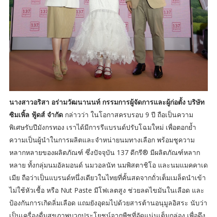
นางสาวอริสา อร่ามวัฒนานนท์ กรรมการผู้จัดการและผู้ก่อตั้ง บริษัท
ซิมเพิ้ล ฟู้ดส์ จำกัด
กล่าวว่า ในโอกาสครบรอบ 9 ปี ถือเป็นความ
พิเศษรับปีมังกรทอง เราได้มีการรีแบรนด์ปรับโฉมใหม่ เพื่อตอกย้ำ
ความเป็นผู้นำในการผลิตและจำหน่ายนมทางเลือก พร้อมชูความ
หลากหลายของผลิตภัณฑ์ ซึ่งปัจจุบัน 137 ดีกรี® มีผลิตภัณฑ์หลาก
หลาย ทั้งกลุ่มนมอัลมอนด์ นมวอลนัท นมพิสตาชิโอ และนมแมคคาเด
เมีย ถือว่าเป็นแบรนด์หนึ่งเดียวในไทยที่คั้นสดจากถั่วเต็มเมล็ดนำเข้า
ไม่ใช้หัวเชื้อ หรือ Nut Paste มีโฟเลตสูง ช่วยลดไขมันในเลือด และ
ป้องกันการเกิดลิ่มเลือด แถมยังอุดมไปด้วยสารต้านอนุมูลอิสระ นับว่า
เป็นเครื่องดื่มสุขภาพบวกประโยชน์จากพืชที่อัดแน่นเต็มกล่อง เพื่อดึง