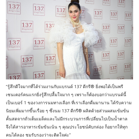
“รู้สึกดีใจมากที่ได้ร่วมงานกับแบรนด์ 137 ดีกรี® ยิ่งพอได้เป็นพรี
เซนเตอร์คนแรกยิ่งรู้สึกปลื้มใจมาก ๆ เพราะก็ต้องบอกว่าแบรนด์นี้
เป็นเบอร์ 1 ของวงการนมทางเลือก ที่เราเลือกดื่มมานาน ได้รับความ
นิยมเพิ่มมากขึ้นเรื่อย ๆ ซึ่งนม 137 ดีกรี® ผลิตด้วยส่วนผสมเข้มข้น
คั้นสดจากถั่วเต็มเมล็ดและไม่มีกระบวนการที่เปลี่ยนไปเป็นน้ำตาล
จึงได้สารอาหารเข้มข้นเน้น ๆ คุณประโยชน์คับกล่อง ก็อยากให้ทุก
คนได้ลอง ชมรับรองว่าจะติดใจค่ะ”