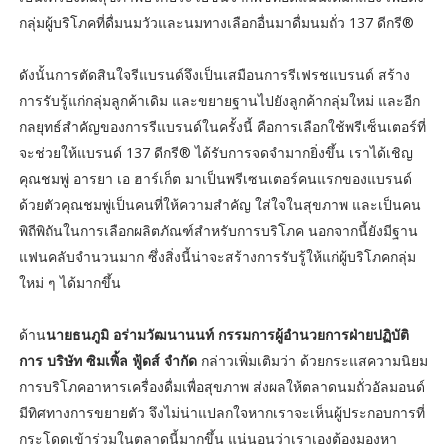
กลุ่มผู้บริโภคที่ดื่มนมวัวและนมทางเลือกอื่นมาดื่มนมถั่ว 137 ดีกรี®
ดังนั้นการตัดสินใจรีแบรนด์จึงเป็นเสมือนการรีเฟรชแบรนด์ สร้าง
การรับรู้แก่กลุ่มลูกค้าเดิม และขยายฐานไปยังลูกค้ากลุ่มใหม่ และอีก
กลยุทธ์สำคัญของการรีแบรนด์ในครั้งนี้ คือการเลือกใช้พรีเซ็นเตอร์ที่
จะช่วยให้แบรนด์ 137 ดีกรี® ได้รับการจดจำมากยิ่งขึ้น เราได้เชิญ
คุณชมพู่ อารยา เอ ฮาร์เก็ต มาเป็นพรีเซนเตอร์คนแรกของแบรนด์
ด้วยตัวคุณชมพู่เป็นคนที่ให้ความสำคัญ ใส่ใจในสุขภาพ และเป็นคน
พิถีพิถันในการเลือกผลิตภัณฑ์สำหรับการบริโภค นอกจากนี้ยังมีฐาน
แฟนคลับจำนวนมาก ซึ่งสิ่งนี้น่าจะสร้างการรับรู้ให้แก่ผู้บริโภคกลุ่ม
ใหม่ ๆ ได้มากขึ้น
ด้าน
นายธนภูมิ อร่ามวัฒนานนท์ กรรมการผู้อำนวยการฝ่ายปฏิบัติ
การ บริษัท ซิมเพิ้ล ฟู้ดส์ จำกัด
กล่าวเพิ่มเติมว่า ด้วยกระแสความนิยม
การบริโภคอาหารเครื่องดื่มเพื่อสุขภาพ ส่งผลให้ตลาดนมถั่วอัลมอนด์
มีทิศทางการขยายตัว จึงไม่น่าแปลกใจหากเราจะเห็นผู้ประกอบการที่
กระโดดเข้าร่วมในตลาดนี้มากขึ้น แน่นอนว่าเราเองต้องมองหา