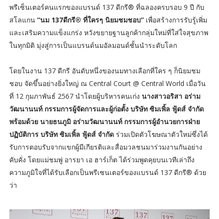
พรีเซ็นเตอร์คนแรกของแบรนด์ 137 ดีกรี® ที่ฉลองครบรอบ 9 ปี กับ
สโลแกน
“นม 137ดีกรี® ที่ใครๆ นิยมชมชอบ”
เพื่อสร้างการรับรู้เพิ่ม
และเสริมความแข็งแกร่ง หวังขยายฐานลูกค้ากลุ่มใหม่ที่ใส่ใจสุขภาพ
ในทุกมิติ มุ่งสู่การเป็นแบรนด์นมอัลมอนด์ชั้นนำระดับโลก
โดยในงาน 137 ดีกรี อันดับหนึ่งของนมทางเลือกที่ใคร ๆ ก็นิยมชม
ชอบ จัดขึ้นอย่างยิ่งใหญ่ ณ Central Court @ Central World เมื่อวัน
ที่ 12 กุมภาพันธ์ 2567 นำโดยผู้บริหารคนเก่ง
นางสาวอริสา อร่าม
วัฒนานนท์ กรรมการผู้จัดการและผู้ก่อตั้ง บริษัท ซิมเพิ้ล ฟู้ดส์ จำกัด
พร้อมด้วย นายธนภูมิ อร่ามวัฒนานนท์ กรรมการผู้อำนวยการฝ่าย
ปฏิบัติการ บริษัท ซิมเพิ้ล ฟู้ดส์ จำกัด
ร่วมเปิดตัวโฆษณาตัวใหม่ซึ่งได้
รับการตอบรับจากแขกผู้มีเกียรติและสื่อมวลชนมาร่วมงานกันอย่าง
คับคั่ง โดยแม่ชมพู่ อารยา เอ ฮาร์เก็ต ได้ร่วมพูดคุยบนเวทีเล่าถึง
ความภูมิใจที่ได้รับเลือกเป็นพรีเซนเตอร์ของแบรนด์ 137 ดีกรี® ด้วย
ว่า