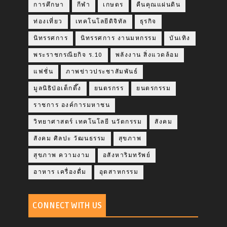
การศึกษา
กีฬา
เกษตร
คืนคุณแผ่นดิน
ท่องเที่ยว
เทคโนโลยีดิจิทัล
ธุรกิจ
นิทรรศการ
นิทรรศการ งานมหกรรม
บันเทิง
พระราชกรณียกิจ ร.10
พลังงาน สิ่งแวดล้อม
แฟชั่น
ภาพข่าวประชาสัมพันธ์
มูลนิธิป่อเต็กตึ๊ง
ยนตรกรร
ยนตรกรรม
ราชการ องค์การมหาชน
วิทยาศาสตร์ เทคโนโลยี นวัตกรรม
สังคม
สังคม ศิลปะ วัฒนธรรม
สุขภาพ
สุขภาพ ความงาม
อสังหาริมทรัพย์
อาหาร เครื่องดื่ม
อุตสาหกรรม
CONNECT WITH US