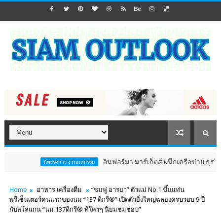
อินฟอร์มา มาร์เก็ตส์ ผนึกเครือข่าย ธุรกิจท่องเที่ยว-บริก
รรศการ งานมหกรรม
Home
อาหาร เครื่องดื่ม
“ชมพู่ อารยา” ตัวแม่ No.1 ขึ้นแท่น
พรีเซ็นเตอร์คนแรกของนม “137 ดีกรี®” เปิดตัวยิ่งใหญ่ฉลองครบรอบ 9 ปี
กับสโลแกน “นม 137ดีกรี® ที่ใครๆ นิยมชมชอบ”