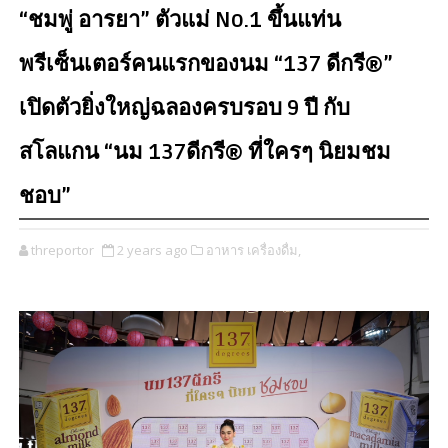
“ชมพู่ อารยา” ตัวแม่ No.1 ขึ้นแท่น
พรีเซ็นเตอร์คนแรกของนม “137 ดีกรี®”
เปิดตัวยิ่งใหญ่ฉลองครบรอบ 9 ปี กับ
สโลแกน “นม 137ดีกรี® ที่ใครๆ นิยมชม
ชอบ”
threportor
2 years ago
อาหาร เครื่องดื่ม,