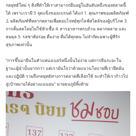
กลยุทธ์ใหม่ ๆ สิ่งที่ทำให้เราสามารถยืนอยู่ในอันดับหนึ่งของตลาดนี้
ได้ เพราะเรามี 5 จุดแข็งของแบรนด์ ได้แก่ 1. คุณภาพของผลิตภัณฑ์
2. ผลิตภัณฑ์ที่หลากหลายเพื่อตอบโจทย์ทุกไลฟ์สไตล์ของผู้บริโภค 3.
การคั้นสดโดยไม่ใช้หัวเชื้อ 4. สารอาหารครบถ้วน หลากหลาย และ
สมดุล 5. รสชาติอร่อย ดื่มง่าย ดื่มได้ทุกคน ไม่จำกัดเฉพาะผู้ที่รัก
สุขภาพเท่านั้น
“การขึ้นมายืนในตำแหน่งเบอร์หนึ่งนั้นไม่ง่าย แต่การยืนระยะใน
ฐานะผู้นำนั้นยากกว่า แต่เรามั่นใจว่าด้วยแนวนโยบายที่เรายึดมั่น
และปฏิบัติ รวมถึงกลยุทธ์ทางการตลาดที่เลือกใช้ จะทำให้เราก้าวไป
สู่เป้าหมายได้อย่างแน่นอน” นายธนภูมิทิ้งท้าย