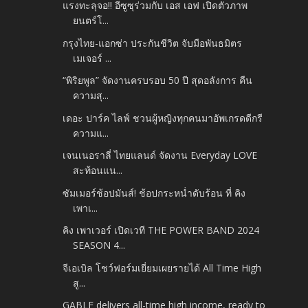
แรงทะลุจอ!! อีซูซุร่วมกับ เอส เอฟ เปิดตัวภาพ
ยนตร์โ...
กรุงไทย-แอกซ่า ประกันชีวิต จับมือพันธมิตร
เมเจอร์ ...
“พิริยพูล” จัดงานครบรอบ 50 ปี สุดอลังการ คืน
ความสุ...
เดอะ ปาร์ค ไลฟ์ ชวนผู้หญิงทุกคนมาอัพเกรดดีกรี
ความแ...
เจนเนอราลี่ ไทยแลนด์ จัดงาน Everyday LOVE
สะท้อนแน...
ซัมเมอร์ช้อปมันส์! ช้อปกระหน่ำดับร้อน ที่ คิง
เพาเ...
คิง เพาเวอร์ เปิดเวที THE POWER BAND 2024
SEASON 4...
จีเอเบิล โชว์ฟอร์มเยี่ยมเผยรายได้ All Time High
สู...
GABLE delivers all-time high income, ready to