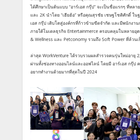
ได้ศึกษาเป็นต้นแบบ “อาร์เอส กรุ๊ป” จะเป็นชื่อแรกๆ ที่ห
และ 2K นำโดย “เฮียฮ้อ” หรือคุณสุรชัย เชษฐโชติศักดิ์ ใน
เอส กรุ๊ป เติบโตสู่องค์กรที่ก้าวข้ามขีดจำกัด และมีพนักงาน
ภายใต้โมเดลธุรกิจ Entertainmerce ครอบคลุมในหลายอุตสาห
& Wellness และ Petconomy รวมถึง Soft Power ที่ล้วนเ
ล่าสุด WorkVenture ได้รวบรวมผลสำรวจคนรุ่นใหม่อายุ 2
ผ่านทั้งช่องทางออนไลน์และออฟไลน์ โดยมี อาร์เอส กรุ๊ป คว
อยากทำงานด้วยมากที่สุดในปี 2024