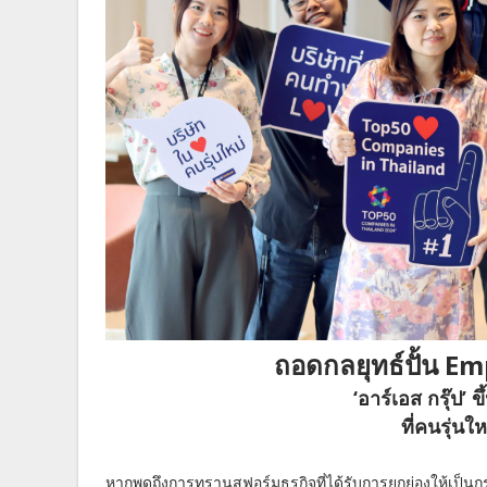
ถอดกลยุทธ์ปั้น Em
‘อาร์เอส กรุ๊ป’ 
ที่คนรุ่น
หากพูดถึงการทรานสฟอร์มธุรกิจที่ได้รับการยกย่องให้เป็