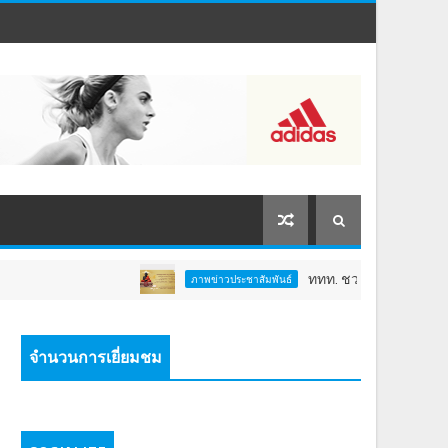
ททท. ชวนสัมผัสพลังแห่งศรัทธา ร่วมงาน
ภาพข่าวประชาสัมพันธ์
จำนวนการเยี่ยมชม