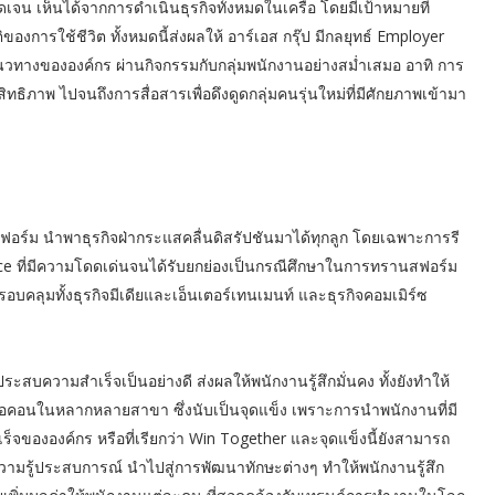
ี่ชัดเจน เห็นได้จากการดำเนินธุรกิจทั้งหมดในเครือ โดยมีเป้าหมายที่
องการใช้ชีวิต ทั้งหมดนี้ส่งผลให้ อาร์เอส กรุ๊ป มีกลยุทธ์ Employer
นวทางขององค์กร ผ่านกิจกรรมกับกลุ่มพนักงานอย่างสม่ำเสมอ อาทิ การ
ทธิภาพ ไปจนถึงการสื่อสารเพื่อดึงดูดกลุ่มคนรุ่นใหม่ที่มีศักยภาพเข้ามา
์ฟอร์ม นำพาธุรกิจฝ่ากระแสคลื่นดิสรัปชันมาได้ทุกลูก โดยเฉพาะการรี
ce ที่มีความโดดเด่นจนได้รับยกย่องเป็นกรณีศึกษาในการทรานสฟอร์ม
รอบคลุมทั้งธุรกิจมีเดียและเอ็นเตอร์เทนเมนท์ และธุรกิจคอมเมิร์ซ
สบความสำเร็จเป็นอย่างดี ส่งผลให้พนักงานรู้สึกมั่นคง ทั้งยังทำให้
็นไอคอนในหลากหลายสาขา ซึ่งนับเป็นจุดแข็ง เพราะการนำพนักงานที่มี
ขององค์กร หรือที่เรียกว่า Win Together และจุดแข็งนี้ยังสามารถ
ามรู้ประสบการณ์ นำไปสู่การพัฒนาทักษะต่างๆ ทำให้พนักงานรู้สึก