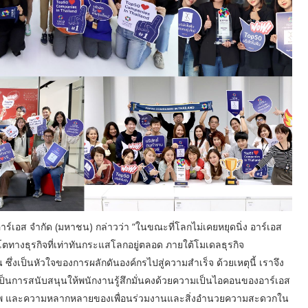
าร์เอส จำกัด (มหาชน) กล่าวว่า “ในขณะที่โลกไม่เคยหยุดนิ่ง อาร์เอส
ิบโตทางธุรกิจที่เท่าทันกระแสโลกอยู่ตลอด ภายใต้โมเดลธุรกิจ
เป็นหัวใจของการผลักดันองค์กรไปสู่ความสำเร็จ ด้วยเหตุนี้ เราจึง
เป็นการสนับสนุนให้พนักงานรู้สึกมั่นคงด้วยความเป็นไอคอนของอาร์เอส
าพ และความหลากหลายของเพื่อนร่วมงานและสิ่งอำนวยความสะดวกใน