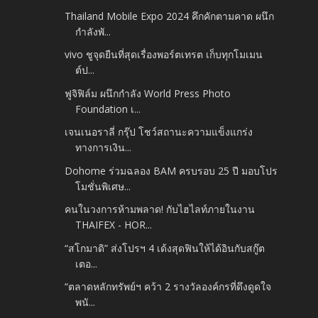
Thailand Mobile Expo 2024 คึกคักตามคาด ผนึก
กำลังพั...
vivo ชูจุดยืนที่สุดเรื่องพอร์ตเทรต เก็บทุกโมเมน
ต์ป...
ฟูจิฟิล์ม ผนึกกำลัง World Press Photo
Foundation เ...
เจนเนอราลี่ กรุ๊ป โชว์สถานะความแข็งแกร่ง
ทางการเงิน...
Dohome ร่วมฉลอง BAM ครบรอบ 25 ปี มอบโปร
โมชั่นพิเศษ...
คนในวงการห้ามพลาด! กับไฮไลท์ภายในงาน
THAIFEX - HOR...
“สโกมาดิ” ส่งโปรฯ 4 เด้งสุดฟินให้ได้อินกับสกู๊ต
เตอ...
“ตลาดหลักทรัพย์ฯ คว้า 2 รางวัลองค์กรที่ดึงดูดใจ
พนั...