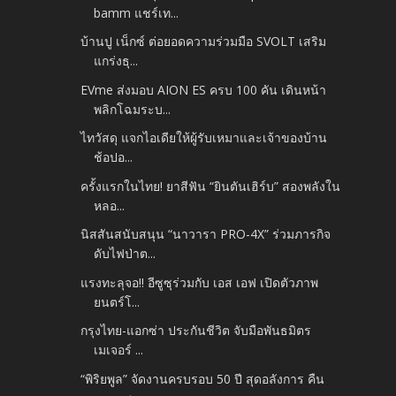
bamm แชร์เท...
บ้านปู เน็กซ์ ต่อยอดความร่วมมือ SVOLT เสริม
แกร่งธุ...
EVme ส่งมอบ AION ES ครบ 100 คัน เดินหน้า
พลิกโฉมระบ...
ไทวัสดุ แจกไอเดียให้ผู้รับเหมาและเจ้าของบ้าน
ช้อปอ...
ครั้งแรกในไทย! ยาสีฟัน “ยินตันเฮิร์บ” สองพลังใน
หลอ...
นิสสันสนับสนุน “นาวารา PRO-4X” ร่วมภารกิจ
ดับไฟป่าต...
แรงทะลุจอ!! อีซูซุร่วมกับ เอส เอฟ เปิดตัวภาพ
ยนตร์โ...
กรุงไทย-แอกซ่า ประกันชีวิต จับมือพันธมิตร
เมเจอร์ ...
“พิริยพูล” จัดงานครบรอบ 50 ปี สุดอลังการ คืน