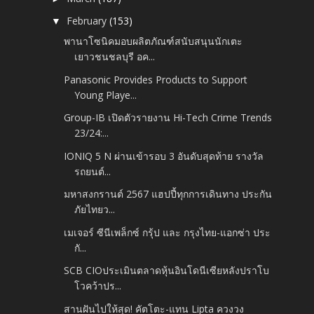
February
(153)
▼
พานาโซนิคมอบผลิตภัณฑ์สนับสนุนนักเตะ
เยาวชนชลบุรี อค...
Panasonic Provides Products to Support
Young Playe...
Group-IB เปิดตัวรายงาน Hi-Tech Crime Trends
23/24:...
IONIQ 5 N ผ่านเข้ารอบ 3 อันดับสุดท้าย รางวัล
รถยนต์...
มหาสงกรานต์ 2567 แฮปปี้ทุกการเดินทาง ประกัน
ภัยไทยว...
เมเจอร์ ซีนีเพล็กซ์ กรุ้ป และ กรุงไทย-แอกซ่า ประ
กั...
SCB CIOประเมินตลาดหุ้นอินโดนีเซียหลังปราโบ
โวคว้าปร...
สานฝันไปให้สุด! คัตโตะ-แทน Lipta ควงวง