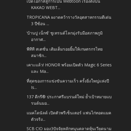
เปิดโอกาสสู่การเป็น Webtoon เรื่องดังบน
KAKAO WEBT...
TROPICANA ผงาดคว้ารางวัลอุตสาหกรรมดีเด่น
3 ปีซ้อน ...
‘บ้านปู เน็กซ์’ ชูเทรนด์โลกมุ่งรับมือสภาพภูมิ
อากาศ...
พีทีที สเตชั่น เติมเต็มรอยยิ้มให้เกษตรกรไทย
สมาชิก...
เคาะแล้ว! HONOR พร้อมเปิดตัว Magic 6 Series
และ Ma...
ที่สุดของการแข่งขันความเร็ว ครั้งยิ่งใหญ่แห่งปี
Is...
137 ดีกรี® ประกาศรีแบรนด์ใหม่ ย้ำเป้าหมายแบ
รนด์นมอ...
แมคโดนัลด์ เปิดตัวพรีเซ็นเตอร์ แฟนไก่ทอดแมค
ตัวจริง...
SCB CIO มอง3ปัจจัยหลักหนุนตลาดหุ้นเวียดนาม