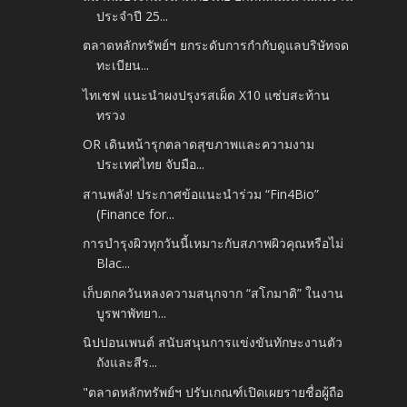
ประจำปี 25...
ตลาดหลักทรัพย์ฯ ยกระดับการกำกับดูแลบริษัทจด
ทะเบียน...
ไทเชฟ แนะนำผงปรุงรสเผ็ด X10 แซ่บสะท้าน
ทรวง
OR เดินหน้ารุกตลาดสุขภาพและความงาม
ประเทศไทย จับมือ...
สานพลัง! ประกาศข้อแนะนำร่วม “Fin4Bio”
(Finance for...
การบำรุงผิวทุกวันนี้เหมาะกับสภาพผิวคุณหรือไม่
Blac...
เก็บตกควันหลงความสนุกจาก “สโกมาดิ” ในงาน
บูรพาพัทยา...
นิปปอนเพนต์ สนับสนุนการแข่งขันทักษะงานตัว
ถังและสีร...
"ตลาดหลักทรัพย์ฯ ปรับเกณฑ์เปิดเผยรายชื่อผู้ถือ