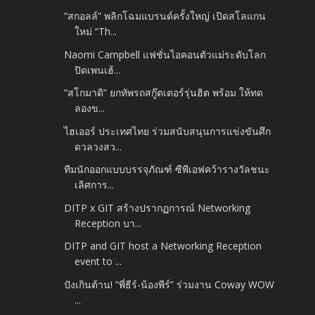
“สกอลล์” พลิกโฉมแบรนด์ครั้งใหญ่ เปิดสโลแกน
ใหม่ “Th...
Naomi Campbell แฟชั่นไอคอนตัวแม่ระดับโลก
ปิดเพนเฮ้...
“สโกมาดิ” ยกทัพรถสกู๊ตเตอร์รุ่นฮิต พร้อม ให้ทด
ลองข...
ไฮเออร์ ประเทศไทย ร่วมสนับสนุนการแข่งขันศึก
ดวลวงสว...
ทีมนักออกแบบบรรจุภัณฑ์ ซีพีเอฟคว้ารางวัลชนะ
เลิศการ...
DITP x GIT สร้างปรากฏการณ์ Networking
Reception บา...
DITP and GIT host a Networking Reception
event to ...
ปังเกินต้าน! “พี่ธีร์-น้องพีร์” ร่วมงาน Coway WOW
...