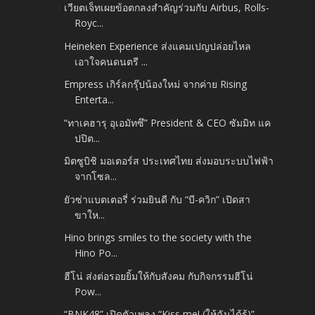
เวียตเจ็ทเผยข้อตกลงสำคัญร่วมกับ Airbus, Rolls-
Royc...
Heineken Experience ส่งแคมเปญปล่อยไหล
เอาใจคนดนตรี ...
Empress เกิร์ลกรุ๊ปน้องใหม่ จากค่าย Rising
Enterta...
“ทาเคฮารุ อุเอมัทซึ” President & CEO ซัมมิท แค
ปปิต...
มิตซูบิชิ มอเตอร์ส ประเทศไทย ส่งมอบระบบไฟฟ้า
จากโซล...
ยัวซ่าแบตเตอรี่ ร่วมยินดี กับ “บี-ควิก” เปิดสา
ขาให...
Hino brings smiles to the society with the
Hino Po...
ฮีโน่ ส่งต่อรอยยิ้มให้กับสังคม กับกิจกรรมฮีโน่
Pow...
“BNK48” เปิดตัวเพลง “Kiss me! (ให้ฉันได้รู้)”