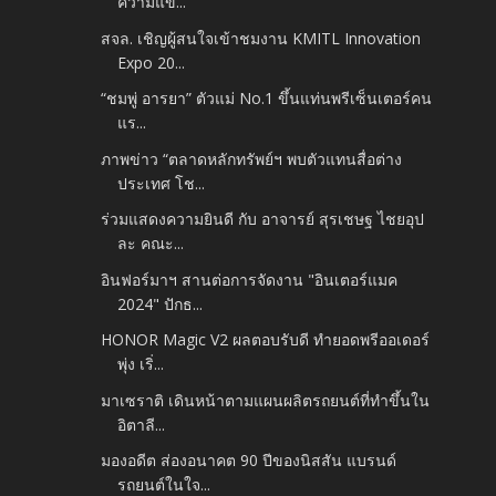
ความแข็...
สจล. เชิญผู้สนใจเข้าชมงาน KMITL Innovation
Expo 20...
“ชมพู่ อารยา” ตัวแม่ No.1 ขึ้นแท่นพรีเซ็นเตอร์คน
แร...
ภาพข่าว “ตลาดหลักทรัพย์ฯ พบตัวแทนสื่อต่าง
ประเทศ โช...
ร่วมแสดงความยินดี กับ อาจารย์ สุรเชษฐ ไชยอุป
ละ คณะ...
อินฟอร์มาฯ สานต่อการจัดงาน "อินเตอร์แมค
2024" ปักธ...
HONOR Magic V2 ผลตอบรับดี ทำยอดพรีออเดอร์
พุ่ง เริ่...
มาเซราติ เดินหน้าตามแผนผลิตรถยนต์ที่ทำขึ้นใน
อิตาลี...
มองอดีต ส่องอนาคต 90 ปีของนิสสัน แบรนด์
รถยนต์ในใจ...