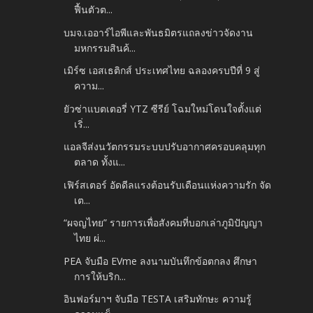
ฟื้นตัวต...
บมจ.เออาร์ไอพีและพันธมิตรแถลงข่าวจัดงาน
มหกรรมสินค้...
เมิร์ซ เอสเธติกส์ ประเทศไทย ฉลองครบปีที่ 9 สู่
ความ...
ยัวซ่าแบตเตอรี่ YTZ ซีรีย์ โฉมใหม่โดนใจตั้งแต่
เริ่...
แอลจีส่งนวัตกรรมระบบปรับอากาศครอบคลุมทุก
ตลาด ทั้งแ...
เฟิร์สเตอร์ อัดดีลแรงต้อนรับเดือนแห่งความรัก จัด
เต...
“ผจญไทย” รายการเพื่อสังคมที่บอกเล่าภูมิปัญญา
ไทย ผ่...
PEA จับมือ EVme ลงนามบันทึกข้อตกลง ศึกษา
การให้บริก...
อินฟอร์มาฯ จับมือ TESTA เสริมทักษะ ความรู้