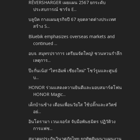
RÊVERSHARGER เผยแผน 2567 ยกระดับ
ประสบการณ์ ชาร์จ E...
บลูบิค กางแผนธุรกิจปี 67 ลุยตลาดต่างประเทศ
สร้าง S...
Bluebik emphasizes overseas markets and
continued ...
อบจ. สมุทรปราการ เตรียมจัดใหญ่! ชวนหวนรำลึก
เหตุการ...
ป๊ะกั่นเน้อ! “ไทรอัมพ์ เชียงใหม่” โชว์รูมและศูนย์
บ...
HONOR ร่วมแสดงความยินดีและมอบสมาร์ตโฟน
HONOR Magic...
เด็กบ้านช้าง เตือนเพื่อนวัยใส ใช้ปลั๊กและสวิตช์
อย่...
อินโดรามา เวนเจอร์ส จับมือพันธมิตร ปฏิวัติวง
การแฟช...
สมาคมประกันวินาศภัยไทย ยกทัพสัมมนาแผนงาน