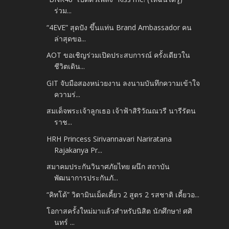
ร่วม...
“4EVE” สุดปัง ขึ้นแท่น Brand Ambassador คน
ล่าสุดขอ...
AOT ขอเชิญร่วมเปิดประสบการณ์ ครั้งเดียวใน
ชีวิตเดิน...
GIT จับมือสองหน่วยงาน ลงนามบันทึกความเข้าใจ
ความร่...
สมเด็จพระเจ้าลูกเธอ เจ้าฟ้าสิริวัณณวรี นารีรัตน
ราช...
HRH Princess Sirivannavari Nariratana
Rajakanya Pr...
สมาคมประกันวินาศภัยไทย ผนึก สถาบัน
พัฒนาการประกันภั...
“คิทโด้” วิตามินเม็ดเคี้ยว 2 สูตร 2 รสชาติ เคี้ยวอ...
โอกาสครั้งใหม่มาแล้วสำหรับนิสิต นักศึกษา! ศศิ
นทร์ ...