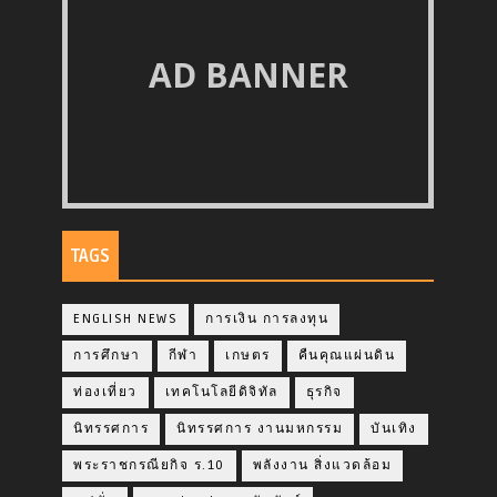
AD BANNER
TAGS
ENGLISH NEWS
การเงิน การลงทุน
การศึกษา
กีฬา
เกษตร
คืนคุณแผ่นดิน
ท่องเที่ยว
เทคโนโลยีดิจิทัล
ธุรกิจ
นิทรรศการ
นิทรรศการ งานมหกรรม
บันเทิง
พระราชกรณียกิจ ร.10
พลังงาน สิ่งแวดล้อม