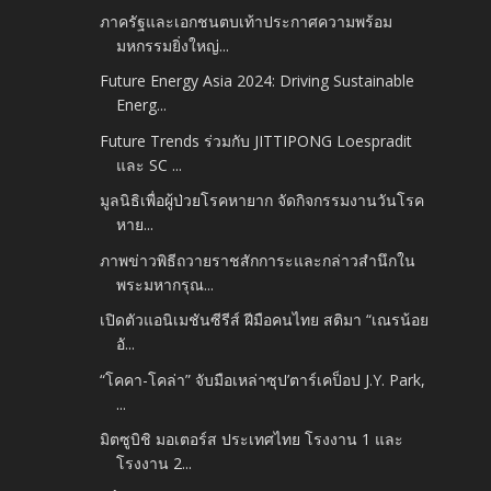
ภาครัฐและเอกชนตบเท้าประกาศความพร้อม
มหกรรมยิ่งใหญ่...
Future Energy Asia 2024: Driving Sustainable
Energ...
Future Trends ร่วมกับ JITTIPONG Loespradit
และ SC ...
มูลนิธิเพื่อผู้ป่วยโรคหายาก จัดกิจกรรมงานวันโรค
หาย...
ภาพข่าวพิธีถวายราชสักการะและกล่าวสำนึกใน
พระมหากรุณ...
เปิดตัวแอนิเมชันซีรีส์ ฝีมือคนไทย สติมา “เณรน้อย
อั...
“โคคา-โคล่า” จับมือเหล่าซุป’ตาร์เคป็อป J.Y. Park,
...
มิตซูบิชิ มอเตอร์ส ประเทศไทย โรงงาน 1 และ
โรงงาน 2...