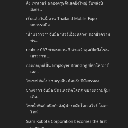
คิง เพาเวอร์ ฉลองตรุษจีนสุดยิ่งใหญ่ รับพลังปี
มังกร...
เริ่มแล้ววันนี้ งาน Thailand Mobile Expo
มหกรรมมือ...
“น้ำแร่วาวา” จับมือ “ทัวร์เอื้องหลวง” ตอกย้ำความ
พร...
realme C67 พาตระเวน 5 ศาลเจ้าสุดเป๊ะปังโซน
เยาวราช ...
ถอดกลยุทธ์ปั้น Employer Branding ที่ทำให้ ‘อาร์
เอส...
ไทเชฟ จัดโปรฯ ตรุษจีน ต้อนรับปีมังกรทอง
บางจากฯ จับมือ บัตรเครดิตโลตัส ขยายความคุ้ม!!
เติม...
ไทยน้ำทิพย์ ผนึกกำลังผู้นำระดับโลก สไวร์ โคคา-
โคล่...
Siam Kubota Corporation becomes the first
pioneer...