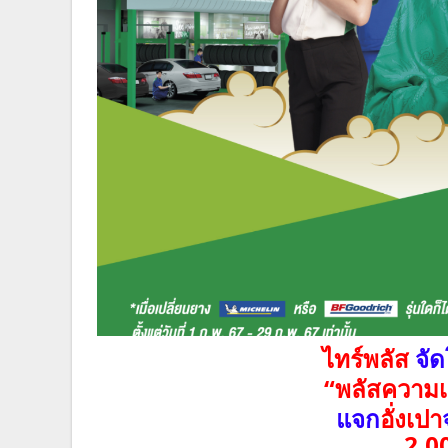
ไทร์พลัส
จัด
“พลัสความเฮ
แจก
อั่งเปา
2,0