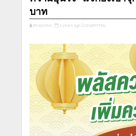
บาท
threportor
3 years ago
ยนตรกรรม,