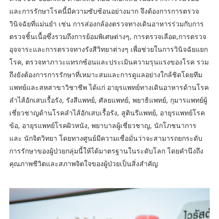
และการรักษาโรคนี้มีความซับซ้อนอย่างมาก จึงต้องการการตรวจ
วินิจฉัยที่แม่นยำ เช่น การส่องกล้องตรวจทางเดินอาหารร่วมกับการ
ตรวจชิ้นเนื้อซึ่งรวมถึงการย้อมพิเศษต่างๆ, การตรวจเลือด,การตรวจ
อุจจาระและการตรวจทางรังสีวิทยาต่างๆ เพื่อช่วยในการวินิจฉัยแยก
โรค, ตรวจหาภาวะแทรกซ้อนและประเมินความรุนแรงของโรค รวม
ถึงยังต้องการการรักษาที่เหมาะสมและการดูแลอย่างใกล้ชิดโดยทีม
แพทย์และสหสาขาวิชาชีพ ได้แก่ อายุรแพทย์ทางเดินอาหารด้านโรค
ลำไส้อักเสบเรื้อรัง, รังสีแพทย์, ศัลยแพทย์, พยาธิแพทย์, กุมารแพทย์ผู้
เชี่ยวชาญด้านโรคลำไส้อักเสบเรื้อรัง, สูตินรีแพทย์, อายุรแพทย์โรค
ข้อ, อายุรแพทย์โรคผิวหนัง, พยาบาลผู้เชี่ยวชาญ, นักโภชนาการ
และ นักจิตวิทยา โดยทางศูนย์มีความเชื่อมั่นว่าจะสามารถยกระดับ
การรักษาของผู้ป่วยกลุ่มนี้ให้ได้มาตรฐานในระดับโลก โดยคำนึงถึง
คุณภาพชีวิตและสภาพจิตใจของผู้ป่วยเป็นสิ่งสำคัญ