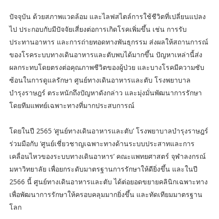
ปัจจุบัน ด้วยสภาพแวดล้อม และไลฟสไตล์การใช้ชีวิตที่เปลี่ยนแปลง
ไป ประกอบกับมีปัจจัยเสี่ยงต่อการเกิดโรคเพิ่มขึ้น เช่น การรับ
ประทานอาหาร และการถ่ายทอดทางพันธุกรรม ส่งผลให้สถานการณ์
ของโรคระบบทางเดินอาหารและตับพบได้มากขึ้น ปัญหาเหล่านี้ส่ง
ผลกระทบโดยตรงต่อคุณภาพชีวิตของผู้ป่วย และบางโรคมีความซับ
ซ้อนในการดูแลรักษา ศูนย์ทางเดินอาหารและตับ โรงพยาบาล
บำรุงราษฎร์ ตระหนักถึงปัญหาดังกล่าว และมุ่งมั่นพัฒนาการรักษา
โดยทีมแพทย์เฉพาะทางที่มากประสบการณ์
โดยในปี 2565 ‘ศูนย์ทางเดินอาหารและตับ’ โรงพยาบาลบำรุงราษฎร์
ร่วมมือกับ ‘ศูนย์เชี่ยวชาญเฉพาะทางด้านระบบประสาทและการ
เคลื่อนไหวของระบบทางเดินอาหาร’ คณะแพทยศาสตร์ จุฬาลงกรณ์
มหาวิทยาลัย เพื่อยกระดับมาตรฐานการรักษาให้ดียิ่งขึ้น และในปี
2566 นี้ ศูนย์ทางเดินอาหารและตับ ได้ต่อยอดขยายคลินิกเฉพาะทาง
เพื่อพัฒนาการรักษาให้ครอบคลุมมากยิ่งขึ้น และทัดเทียมมาตรฐาน
โลก