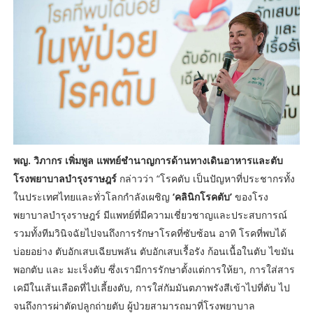
พญ. วิภากร เพิ่มพูล แพทย์ชำนาญการด้านทางเดินอาหารและตับ
โรงพยาบาลบำรุงราษฎร์
กล่าวว่า “โรคตับ เป็นปัญหาที่ประชากรทั้ง
ในประเทศไทยและทั่วโลกกำลังเผชิญ
‘คลินิกโรคตับ’
ของโรง
พยาบาลบำรุงราษฎร์ มีแพทย์ที่มีความเชี่ยวชาญและประสบการณ์
รวมทั้งทีมวินิจฉัยไปจนถึงการรักษาโรคที่ซับซ้อน อาทิ โรคที่พบได้
บ่อยอย่าง ตับอักเสบเฉียบพลัน ตับอักเสบเรื้อรัง ก้อนเนื้อในตับ ไขมัน
พอกตับ และ มะเร็งตับ ซึ่งเรามีการรักษาตั้งแต่การให้ยา, การใส่สาร
เคมีในเส้นเลือดที่ไปเลี้ยงตับ, การใส่กัมมันตภาพรังสีเข้าไปที่ตับ ไป
จนถึงการผ่าตัดปลูกถ่ายตับ ผู้ป่วยสามารถมาที่โรงพยาบาล