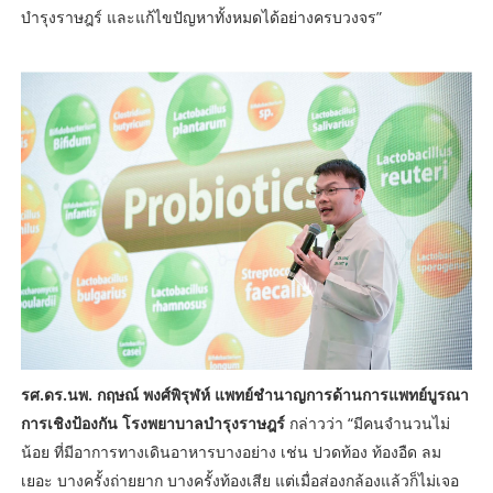
บำรุงราษฎร์ และแก้ไขปัญหาทั้งหมดได้อย่างครบวงจร”
รศ.ดร.นพ. กฤษณ์ พงศ์พิรุฬห์ แพทย์ชำนาญการด้านการแพทย์บูรณา
การเชิงป้องกัน โรงพยาบาลบำรุงราษฎร์
กล่าวว่า “มีคนจำนวนไม่
น้อย ที่มีอาการทางเดินอาหารบางอย่าง เช่น ปวดท้อง ท้องอืด ลม
เยอะ บางครั้งถ่ายยาก บางครั้งท้องเสีย แต่เมื่อส่องกล้องแล้วก็ไม่เจอ