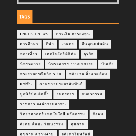
TAGS
ENGLISH NEWS
การเงิน การลงทุน
การศึกษา
กีฬา
เกษตร
คืนคุณแผ่นดิน
ท่องเที่ยว
เทคโนโลยีดิจิทัล
ธุรกิจ
นิทรรศการ
นิทรรศการ งานมหกรรม
บันเทิง
พระราชกรณียกิจ ร.10
พลังงาน สิ่งแวดล้อม
แฟชั่น
ภาพข่าวประชาสัมพันธ์
มูลนิธิป่อเต็กตึ๊ง
ยนตรกรร
ยนตรกรรม
ราชการ องค์การมหาชน
วิทยาศาสตร์ เทคโนโลยี นวัตกรรม
สังคม
สังคม ศิลปะ วัฒนธรรม
สุขภาพ
สุขภาพ ความงาม
อสังหาริมทรัพย์