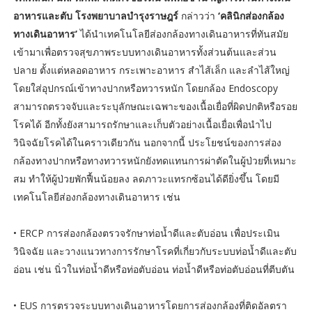
อาหารและตับ โรงพยาบาลบำรุงราษฎร์
กล่าวว่า
‘คลินิกส่องกล้อง
ทางเดินอาหาร’
ได้นำเทคโนโลยีส่องกล้องทางเดินอาหารที่ทันสมัย
เข้ามาเพื่อตรวจสุขภาพระบบทางเดินอาหารทั้งส่วนต้นและส่วน
ปลาย ตั้งแต่หลอดอาหาร กระเพาะอาหาร สำไส้เล็ก และลำไส้ใหญ่
โดยใส่อุปกรณ์เข้าทางปากหรือทวารหนัก โดยกล้อง Endoscopy
สามารถตรวจจับและระบุลักษณะเฉพาะของเนื้อเยื่อที่ผิดปกติหรือรอย
โรคได้ อีกทั้งยังสามารถรักษาและเก็บตัวอย่างเนื้อเยื่อเพื่อนำไป
วินิจฉัยโรคได้ในคราวเดียวกัน นอกจากนี้ ประโยชน์ของการส่อง
กล้องทางปากหรือทางทวารหนักยังทดแทนการผ่าตัดในผู้ป่วยที่เหมาะ
สม ทำให้ผู้ป่วยพักฟื้นน้อยลง ลดภาวะแทรกซ้อนได้ดียิ่งขึ้น โดยมี
เทคโนโลยีส่องกล้องทางเดินอาหาร เช่น
• ERCP การส่องกล้องตรวจรักษาท่อน้ำดีและตับอ่อน เพื่อประเมิน
วินิจฉัย และวางแนวทางการรักษาโรคที่เกี่ยวกับระบบท่อน้ำดีและตับ
อ่อน เช่น นิ่วในท่อน้ำดีหรือท่อตับอ่อน ท่อน้ำดีหรือท่อตับอ่อนที่ตีบตัน
• EUS การตรวจระบบทางเดินอาหารโดยการส่องกล้องที่ติดอัลตรา