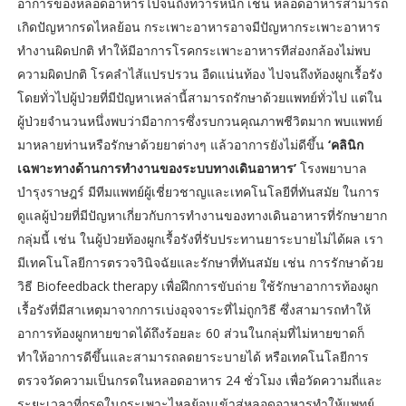
อาการของหลอดอาหารไปจนถึงทวารหนัก เช่น หลอดอาหารสามารถ
เกิดปัญหากรดไหลย้อน กระเพาะอาหารอาจมีปัญหากระเพาะอาหาร
ทำงานผิดปกติ ทำให้มีอาการโรคกระเพาะอาหารทีส่องกล้องไม่พบ
ความผิดปกติ โรคลำไส้แปรปรวน อืดแน่นท้อง ไปจนถึงท้องผูกเรื้อรัง
โดยทั่วไปผู้ป่วยที่มีปัญหาเหล่านี้สามารถรักษาด้วยแพทย์ทั่วไป แต่ใน
ผู้ป่วยจำนวนหนึ่งพบว่ามีอาการซึ่งรบกวนคุณภาพชีวิตมาก พบแพทย์
มาหลายท่านหรือรักษาด้วยยาต่างๆ แล้วอาการยังไม่ดีขึ้น
‘คลินิก
เฉพาะทางด้านการทำงานของระบบทางเดินอาหาร’
โรงพยาบาล
บำรุงราษฎร์ มีทีมแพทย์ผู้เชี่ยวชาญและเทคโนโลยีที่ทันสมัย ในการ
ดูแลผู้ป่วยที่มีปัญหาเกี่ยวกับการทำงานของทางเดินอาหารที่รักษายาก
กลุ่มนี้ เช่น ในผู้ป่วยท้องผูกเรื้อรังที่รับประทานยาระบายไม่ได้ผล เรา
มีเทคโนโลยีการตรวจวินิจฉัยและรักษาที่ทันสมัย เช่น การรักษาด้วย
วิธี Biofeedback therapy เพื่อฝึกการขับถ่าย ใช้รักษาอาการท้องผูก
เรื้อรังที่มีสาเหตุมาจากการเบ่งอุจจาระที่ไม่ถูกวิธี ซึ่งสามารถทำให้
อาการท้องผูกหายขาดได้ถึงร้อยละ 60 ส่วนในกลุ่มที่ไม่หายขาดก็
ทำให้อาการดีขึ้นและสามารถลดยาระบายได้ หรือเทคโนโลยีการ
ตรวจวัดความเป็นกรดในหลอดอาหาร 24 ชั่วโมง เพื่อวัดความถี่และ
ระยะเวลาที่กรดในกระเพาะไหลย้อนเข้าสู่หลอดอาหารทำให้แพทย์