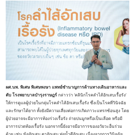
ผศ.นพ. พิเศษ พิเศษพงษา แพทย์ชำนาญการด้านทางเดินอาหารและ
ตับ โรงพยาบาลบำรุงราษฎร์
กล่าวว่า ‘คลินิกโรคลำไส้อักเสบเรื้อรัง’
ให้การดูแลผู้ป่วยในกลุ่มโรคลำไส้อักเสบเรื้อรัง ซึ่งเป็นโรคที่วินิจฉัย
และรักษาได้ยาก ทั้งยังมีความเสี่ยงต่อการเกิดภาวะแทรกซ้อนสูง โดย
ผู้ป่วยอาจจะมีอาการท้องร่วงเรื้อรัง ถ่ายปนมูกหรือเป็นเลือด หรือมี
อาการปวดท้องเรื้อรัง นอกจากนี้ยังอาจมีอาการของอวัยวะอื่นร่วม
ด้วย เช่น ข้ออักเสบ ตาอักเสบ ท่อน้ำดีอักเสบ เนื่องจากการวินิจฉัย