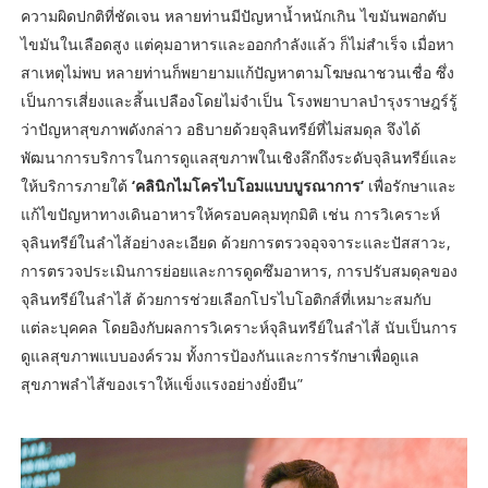
ความผิดปกติที่ชัดเจน หลายท่านมีปัญหาน้ำหนักเกิน ไขมันพอกตับ
ไขมันในเลือดสูง แต่คุมอาหารและออกกำลังแล้ว ก็ไม่สำเร็จ เมื่อหา
สาเหตุไม่พบ หลายท่านก็พยายามแก้ปัญหาตามโฆษณาชวนเชื่อ ซึ่ง
เป็นการเสี่ยงและสิ้นเปลืองโดยไม่จำเป็น โรงพยาบาลบำรุงราษฎร์รู้
ว่าปัญหาสุขภาพดังกล่าว อธิบายด้วยจุลินทรีย์ที่ไม่สมดุล จึงได้
พัฒนาการบริการในการดูแลสุขภาพในเชิงลึกถึงระดับจุลินทรีย์และ
ให้บริการภายใต้
‘คลินิกไมโครไบโอมแบบบูรณาการ’
เพื่อรักษาและ
แก้ไขปัญหาทางเดินอาหารให้ครอบคลุมทุกมิติ เช่น การวิเคราะห์
จุลินทรีย์ในลำไส้อย่างละเอียด ด้วยการตรวจอุจจาระและปัสสาวะ,
การตรวจประเมินการย่อยและการดูดซึมอาหาร, การปรับสมดุลของ
จุลินทรีย์ในลำไส้ ด้วยการช่วยเลือกโปรไบโอติกส์ที่เหมาะสมกับ
แต่ละบุคคล โดยอิงกับผลการวิเคราะห์จุลินทรีย์ในลำไส้ นับเป็นการ
ดูแลสุขภาพแบบองค์รวม ทั้งการป้องกันและการรักษาเพื่อดูแล
สุขภาพลำไส้ของเราให้แข็งแรงอย่างยั่งยืน”