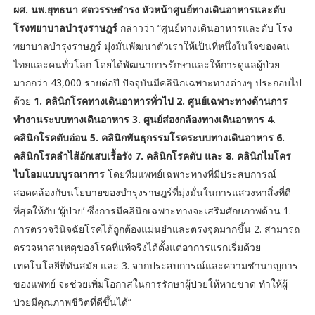
ผศ. นพ.ยุทธนา ศตวรรษธำรง หัวหน้าศูนย์ทางเดินอาหารและตับ
โรงพยาบาลบำรุงราษฎร์
กล่าวว่า “ศูนย์ทางเดินอาหารและตับ โรง
พยาบาลบำรุงราษฎร์ มุ่งมั่นพัฒนาตัวเราให้เป็นที่หนึ่งในใจของคน
ไทยและคนทั่วโลก โดยได้พัฒนาการรักษาและให้การดูแลผู้ป่วย
มากกว่า 43,000 รายต่อปี ปัจจุบันมีคลินิกเฉพาะทางต่างๆ ประกอบไป
ด้วย
1. คลินิกโรคทางเดินอาหารทั่วไป 2. ศูนย์เฉพาะทางด้านการ
ทำงานระบบทางเดินอาหาร 3. ศูนย์ส่องกล้องทางเดินอาหาร 4.
คลินิกโรคตับอ่อน 5. คลินิกพันธุกรรมโรคระบบทางเดินอาหาร 6.
คลินิกโรคลำไส้อักเสบเรื้อรัง 7. คลินิกโรคตับ และ 8. คลินิกไมโคร
ไบโอมแบบบูรณาการ
โดยทีมแพทย์เฉพาะทางที่มีประสบการณ์
สอดคล้องกับนโยบายของบำรุงราษฎร์ที่มุ่งมั่นในการแสวงหาสิ่งที่ดี
ที่สุดให้กับ ‘ผู้ป่วย’ ซึ่งการมีคลินิกเฉพาะทางจะเสริมศักยภาพด้าน 1.
การตรวจวินิจฉัยโรคได้ถูกต้องแม่นยำและตรงจุดมากขึ้น 2. สามารถ
ตรวจหาสาเหตุของโรคที่แท้จริงได้ตั้งแต่อาการแรกเริ่มด้วย
เทคโนโลยีที่ทันสมัย และ 3. จากประสบการณ์และความชำนาญการ
ของแพทย์ จะช่วยเพิ่มโอกาสในการรักษาผู้ป่วยให้หายขาด ทำให้ผู้
ป่วยมีคุณภาพชีวิตที่ดีขึ้นได้”