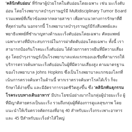
‘คลินิกตับอ่อน’
ที่รักษาผู้ป่วยโรคในตับอ่อนโดยเฉพาะ เช่น มะเร็งตับ
อ่อน โดยโรงพยาบาลบำรุงราษฎร์มี Multidisciplinary Tumor Board
รวมแพทย์ที่เกี่ยวข้องหลากหลายสาขา เพื่อหาแนวทางการรักษาที่ดี
ที่สุดร่วมกัน นอกจากนี้ โรงพยาบาลบำรุงราษฎร์มีรังสีแพทย์และ
พยาธิแพทย์ที่ชำนาญทางด้านมะเร็งตับอ่อนโดยเฉพาะ ศัลยแพทย์
เฉพาะทางที่มีประสบการณ์ในการผ่าตัดตับอ่อนโดยเฉพาะ ทั้งนี้ เรา
สามารถป้องกันโรคมะเร็งตับอ่อน ได้ด้วยการตรวจยีนที่มีความเสี่ยง
สูง โดยบำรุงราษฎร์เป็นโรงพยาบาลแห่งแรกของเอเชียที่สามารถให้
บริการตรวจค้นหามะเร็งตับอ่อนในผู้ที่มีความเสี่ยงสูง ตามมาตรฐาน
ของโรงพยาบาล Johns Hopkins ซึ่งเป็นโรงพยาบาลแรกของโลกที่
เน้นการตรวจค้นหาในด้านนี้ หากเราตรวจค้นหาโรคได้เร็ว ก็จะ
รักษาได้ง่ายขึ้น และมีอัตราการรอดชีวิตสูงขึ้น ซึ่ง
‘คลินิกพันธุกรรม
โรคระบบทางเดินอาหาร’
มีประโยชน์อย่างมากในกลุ่มผู้ป่วยมะเร็ง ผู้
ที่มีญาติสายตรงเป็นมะเร็ง รวมถึงกลุ่มผู้ที่ต้องการดูแลสุขภาพ โดย
แนะนำให้เริ่มตรวจคัดกรองที่อายุ 40 สำหรับมะเร็งกระเพาะอาหาร
และ 45 ปีสำหรับมะเร็งลำไส้ใหญ่