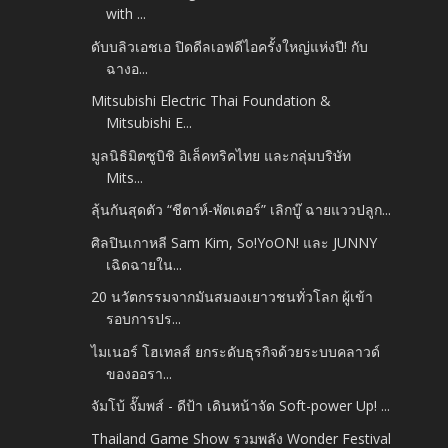
with ...
ดับบลิวเอชเอ ปิดดีลเอฟดีไอครั้งใหญ่แห่งปี! กับ
ฉางอ...
Mitsubishi Electric Thai Foundation &
Mitsubishi E...
มูลนิธิมิตซูบิชิ อิเล็คทริคไทย และกลุ่มบริษัท
Mits...
ลุ้นกันสุดตัว “ชีตาห์-พัตเตอร์” เลิกบู๊ ฉายแววปลูก...
ศิลปินเกาหลี Sam Kim, So!YoON! และ JUNNY
เฉิดฉายใน...
20 นวัตกรรมจากมันสมองเยาวชนทั่วโลก ผู้เข้า
รอบการปร...
ไมเนอร์ โฮเทลส์ ยกระดับธุรกิจด้วยระบบคลาวด์
ของออรา...
จัมโบ้ จั๊มพส์ - ดีป้า เดินหน้าจัด Soft-power Up! ...
Thailand Game Show รวมพลัง Wonder Festival