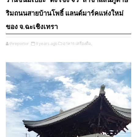
ร้านขนมเปี๊ยะ "ตั้ง เซ่ง จั้ว" สาขาแสนภูดาษ
ริมถนนสายบ้านโพธิ์ แลนด์มาร์คแห่งใหม่
ของ จ.ฉะเชิงเทรา
threportor
3 years ago
อาหาร เครื่องดื่ม,