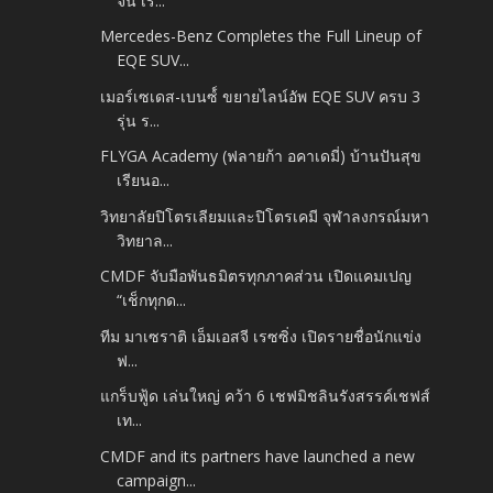
จีน เร่...
Mercedes-Benz Completes the Full Lineup of
EQE SUV...
เมอร์เซเดส-เบนซ์์ ขยายไลน์อัพ EQE SUV ครบ 3
รุ่น ร...
FLYGA Academy (ฟลายก้า อคาเดมี่) บ้านปันสุข
เรียนอ...
วิทยาลัยปิโตรเลียมและปิโตรเคมี จุฬาลงกรณ์มหา
วิทยาล...
CMDF จับมือพันธมิตรทุกภาคส่วน เปิดแคมเปญ
“เช็กทุกด...
ทีม มาเซราติ เอ็มเอสจี เรซซิ่ง เปิดรายชื่อนักแข่ง
ฟ...
แกร็บฟู้ด เล่นใหญ่ คว้า 6 เชฟมิชลินรังสรรค์เชฟส์
เท...
CMDF and its partners have launched a new
campaign...