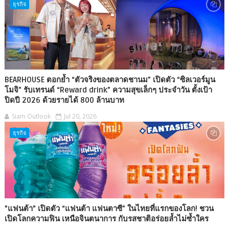
ธุรกิจ
BEARHOUSE ตอกย้ำ “ตัวจริงของตลาดชานม” เปิดตัว “ซิลเวอร์มูน
โมจิ” รับเทรนด์ “Reward drink” ความสุขเล็กๆ ประจำวัน ตั้งเป้า
ปิดปี 2026 ด้วยรายได้ 800 ล้านบาท
Siam Outlook
Jul 20, 2026
ธุรกิจ
"แฟนต้า" เปิดตัว “แฟนต้า แฟนตาซี” ในไทยที่แรกของโลก! ชวน
เปิดโลกความฟิน เหนือจินตนาการ กับรสชาติอร่อยล้ำไม่ซ้ำใคร