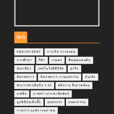
TAGS
ENGLISH NEWS
การเงิน การลงทุน
การศึกษา
กีฬา
เกษตร
คืนคุณแผ่นดิน
ท่องเที่ยว
เทคโนโลยีดิจิทัล
ธุรกิจ
นิทรรศการ
นิทรรศการ งานมหกรรม
บันเทิง
พระราชกรณียกิจ ร.10
พลังงาน สิ่งแวดล้อม
แฟชั่น
ภาพข่าวประชาสัมพันธ์
มูลนิธิป่อเต็กตึ๊ง
ยนตรกรร
ยนตรกรรม
ราชการ องค์การมหาชน