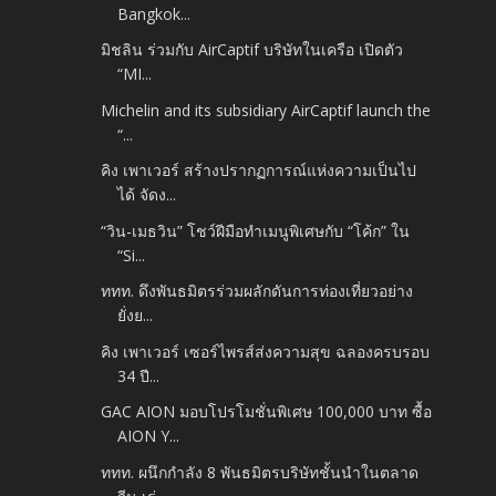
Bangkok...
มิชลิน ร่วมกับ AirCaptif บริษัทในเครือ เปิดตัว
“MI...
Michelin and its subsidiary AirCaptif launch the
“...
คิง เพาเวอร์ สร้างปรากฏการณ์แห่งความเป็นไป
ได้ จัดง...
“วิน-เมธวิน” โชว์ฝีมือทำเมนูพิเศษกับ “โค้ก” ใน
“Si...
ททท. ดึงพันธมิตรร่วมผลักดันการท่องเที่ยวอย่าง
ยั่งย...
คิง เพาเวอร์ เซอร์ไพรส์ส่งความสุข ฉลองครบรอบ
34 ปี...
GAC AION มอบโปรโมชั่นพิเศษ 100,000 บาท ซื้อ
AION Y...
ททท. ผนึกกำลัง 8 พันธมิตรบริษัทชั้นนำในตลาด