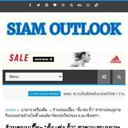
ททท. ชวนสัมผัสพลังแห่งศรัทธา ร่วมงาน "ห่มผ้าหลวงปู่ทวด 
าพข่าวประชาสัมพันธ์
Home
อาหาร เครื่องดื่ม
ร้านขนมเปี๊ยะ "ตั้ง เซ่ง จั้ว" สาขาแสนภูดาษ
ริมถนนสายบ้านโพธิ์ แลนด์มาร์คแห่งใหม่ของ จ.ฉะเชิงเทรา