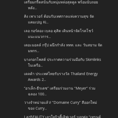
เตรียมกรี้ดสนั่นกับหนุ่มหล่อสุดคูล พร้อมนับถอย
หลัง...
คิง เพาเวอร์ ต้อนรับเทศกาลแห่งความสุข จัด
แคมเปญ Ki...
เลอ กอร์ดอง เบลอ ดุสิต เดินหน้าจัดโรดโชว์
แนะแนวการ...
เดอะมอลล์ กรุ๊ป ผนึกกำลัง ททท. และ วันสยาม จัด
มหกร...
บางกอกโพสต์ ประกาศความร่วมมือกับ Skimlinks
ในเครือ...
เดลต้า ประเทศไทยรับรางวัล Thailand Energy
Awards 2...
“อาเล็ก-ธีรเดช” เตรียมร่วมงาน “Meyer” ร่วม
ฉลอง 100...
วางจำหน่ายแล้ว! “Domaine Curry” สีออกใหม่
ของ Curry...
LazBEAUTY เอาใจบิวตี้เลิฟเวอร์ บอกต่อ “เทรนด์