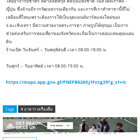
โดยอาจารย์ชาตรี ลดาลลิตสกุล ศิลปินแห่งชาติ ในสไตล์เกาหลี -
ญี่ปุ่น ซึ่งล้วนมีรากวัฒนธรรมเดียวกัน และการที่เราทำสาขานี้ที่ไม่
เหมือนที่ไหนเพราะต้องการให้เป็นจุดแลนด์มาร์คแห่งใหม่ของ
จ.ฉะเชิงเทรา มีความสวยงามตระการตา ถ่ายรูปได้ทุกมุม เป็นการ
ช่วยส่งเสริมการท่องเที่ยวของจังหวัดและถือเป็นการตอบแทนคุณแผ่น
ดิน
ร้านเปิด วันจันทร์ – วันพฤหัสบดี เวลา 08.00-18.00 น.
วันศุกร์ – วันอาทิตย์ เวลา 08.00-19.00 น.
https://maps.app.goo.gl/PNEPB62AhJ1Fvzg39?g_st=ic
Tags
# อาหาร เครื่องดื่ม