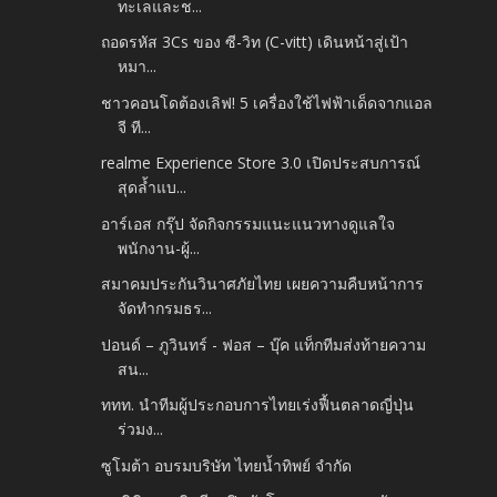
ทะเลและช...
ถอดรหัส 3Cs ของ ซี-วิท (C-vitt) เดินหน้าสู่เป้า
หมา...
ชาวคอนโดต้องเลิฟ! 5 เครื่องใช้ไฟฟ้าเด็ดจากแอล
จี ที...
realme Experience Store 3.0 เปิดประสบการณ์
สุดล้ำแบ...
อาร์เอส กรุ๊ป จัดกิจกรรมแนะแนวทางดูแลใจ
พนักงาน-ผู้...
สมาคมประกันวินาศภัยไทย เผยความคืบหน้าการ
จัดทำกรมธร...
ปอนด์ – ภูวินทร์ - ฟอส – บุ๊ค แท็กทีมส่งท้ายความ
สน...
ททท. นำทีมผู้ประกอบการไทยเร่งฟื้นตลาดญี่ปุ่น
ร่วมง...
ซูโมต้า อบรมบริษัท ไทยน้ำทิพย์ จำกัด