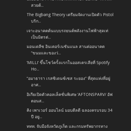
สวยต้...
The Bigbang Theory เตรียมจัดงานเปิดตัว Pistol
บริก...
เจาะอนาคตต้นแบบรถยนต์พลังงานไฟฟ้าสุดเท่
เป็นมิตรต่...
มอนเดลีซ อินเตอร์เนชันแนล สานต่ออนาคต
“ขนมและของว่...
‘MILLI’ ขึ้นโชว์ครั้งแรกในออสเตรเลียที่ Spotify
Ho...
“อมาธารา เรสซิเดนซ์เซส ระยอง” ที่สุดแห่งที่อยู่
อาศ...
อิเกียเปิดตัวคอลเล็คชั่นพิเศษ ‘AFTONSPARV/ อัฟ
ตอนส...
คิง เพาเวอร์ ออนไลน์ มอบดีลดี ฉลองครบรอบ 34
ปี อยู...
ททท. จับมือจังหวัดภูเก็ต และกรมทรัพยากรทาง