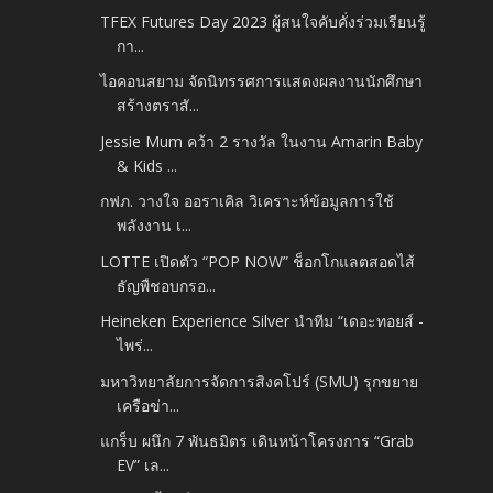
TFEX Futures Day 2023 ผู้สนใจคับคั่งร่วมเรียนรู้
กา...
ไอคอนสยาม จัดนิทรรศการแสดงผลงานนักศึกษา
สร้างตราสั...
Jessie Mum คว้า 2 รางวัล ในงาน Amarin Baby
& Kids ...
กฟภ. วางใจ ออราเคิล วิเคราะห์ข้อมูลการใช้
พลังงาน เ...
LOTTE เปิดตัว “POP NOW” ช็อกโกแลตสอดไส้
ธัญพืชอบกรอ...
Heineken Experience Silver นำทีม “เดอะทอยส์ -
ไพร่...
มหาวิทยาลัยการจัดการสิงคโปร์ (SMU) รุกขยาย
เครือข่า...
แกร็บ ผนึก 7 พันธมิตร เดินหน้าโครงการ “Grab
EV” เล...