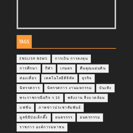
TAGS
ENGLISH NEWS
การเงิน การลงทุน
การศึกษา
กีฬา
เกษตร
คืนคุณแผ่นดิน
ท่องเที่ยว
เทคโนโลยีดิจิทัล
ธุรกิจ
นิทรรศการ
นิทรรศการ งานมหกรรม
บันเทิง
พระราชกรณียกิจ ร.10
พลังงาน สิ่งแวดล้อม
แฟชั่น
ภาพข่าวประชาสัมพันธ์
มูลนิธิป่อเต็กตึ๊ง
ยนตรกรร
ยนตรกรรม
ราชการ องค์การมหาชน