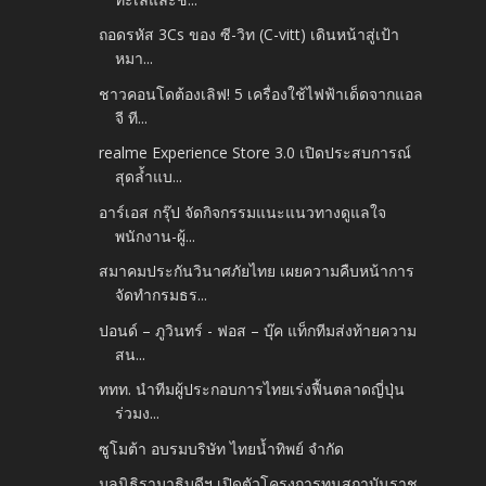
ถอดรหัส 3Cs ของ ซี-วิท (C-vitt) เดินหน้าสู่เป้า
หมา...
ชาวคอนโดต้องเลิฟ! 5 เครื่องใช้ไฟฟ้าเด็ดจากแอล
จี ที...
realme Experience Store 3.0 เปิดประสบการณ์
สุดล้ำแบ...
อาร์เอส กรุ๊ป จัดกิจกรรมแนะแนวทางดูแลใจ
พนักงาน-ผู้...
สมาคมประกันวินาศภัยไทย เผยความคืบหน้าการ
จัดทำกรมธร...
ปอนด์ – ภูวินทร์ - ฟอส – บุ๊ค แท็กทีมส่งท้ายความ
สน...
ททท. นำทีมผู้ประกอบการไทยเร่งฟื้นตลาดญี่ปุ่น
ร่วมง...
ซูโมต้า อบรมบริษัท ไทยน้ำทิพย์ จำกัด
มูลนิธิรามาธิบดีฯ เปิดตัวโครงการทุนสถาบันราช