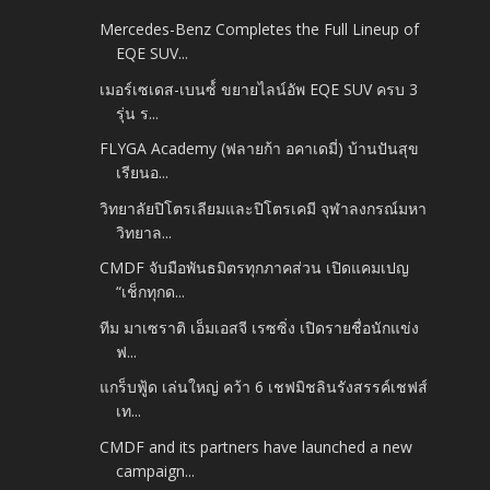
Mercedes-Benz Completes the Full Lineup of
EQE SUV...
เมอร์เซเดส-เบนซ์์ ขยายไลน์อัพ EQE SUV ครบ 3
รุ่น ร...
FLYGA Academy (ฟลายก้า อคาเดมี่) บ้านปันสุข
เรียนอ...
วิทยาลัยปิโตรเลียมและปิโตรเคมี จุฬาลงกรณ์มหา
วิทยาล...
CMDF จับมือพันธมิตรทุกภาคส่วน เปิดแคมเปญ
“เช็กทุกด...
ทีม มาเซราติ เอ็มเอสจี เรซซิ่ง เปิดรายชื่อนักแข่ง
ฟ...
แกร็บฟู้ด เล่นใหญ่ คว้า 6 เชฟมิชลินรังสรรค์เชฟส์
เท...
CMDF and its partners have launched a new
campaign...