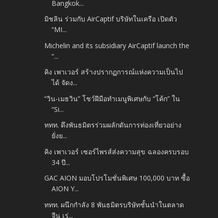
Bangkok...
มิชลิน ร่วมกับ AirCaptif บริษัทในเครือ เปิดตัว
“MI...
Michelin and its subsidiary AirCaptif launch the
“...
คิง เพาเวอร์ สร้างปรากฏการณ์แห่งความเป็นไป
ได้ จัดง...
“วิน-เมธวิน” โชว์ฝีมือทำเมนูพิเศษกับ “โค้ก” ใน
“Si...
ททท. ดึงพันธมิตรร่วมผลักดันการท่องเที่ยวอย่าง
ยั่งย...
คิง เพาเวอร์ เซอร์ไพรส์ส่งความสุข ฉลองครบรอบ
34 ปี...
GAC AION มอบโปรโมชั่นพิเศษ 100,000 บาท ซื้อ
AION Y...
ททท. ผนึกกำลัง 8 พันธมิตรบริษัทชั้นนำในตลาด
จีน เร่...