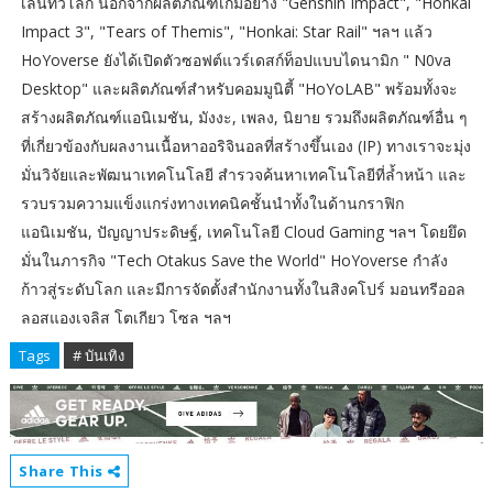
เล่นทั่วโลก นอกจากผลิตภัณฑ์เกมอย่าง "Genshin Impact", "Honkai
Impact 3", "Tears of Themis", "Honkai: Star Rail" ฯลฯ แล้ว
HoYoverse ยังได้เปิดตัวซอฟต์แวร์เดสก์ท็อปแบบไดนามิก " N0va
Desktop" และผลิตภัณฑ์สำหรับคอมมูนิตี้ "HoYoLAB" พร้อมทั้งจะ
สร้างผลิตภัณฑ์แอนิเมชัน, มังงะ, เพลง, นิยาย รวมถึงผลิตภัณฑ์อื่น ๆ
ที่เกี่ยวข้องกับผลงานเนื้อหาออริจินอลที่สร้างขึ้นเอง (IP) ทางเราจะมุ่ง
มั่นวิจัยและพัฒนาเทคโนโลยี สำรวจค้นหาเทคโนโลยีที่ล้ำหน้า และ
รวบรวมความแข็งแกร่งทางเทคนิคชั้นนำทั้งในด้านกราฟิก
แอนิเมชัน, ปัญญาประดิษฐ์, เทคโนโลยี Cloud Gaming ฯลฯ โดยยึด
มั่นในภารกิจ "Tech Otakus Save the World" HoYoverse กำลัง
ก้าวสู่ระดับโลก และมีการจัดตั้งสำนักงานทั้งในสิงคโปร์ มอนทรีออล
ลอสแองเจลิส โตเกียว โซล ฯลฯ
Tags
# บันเทิง
Share This