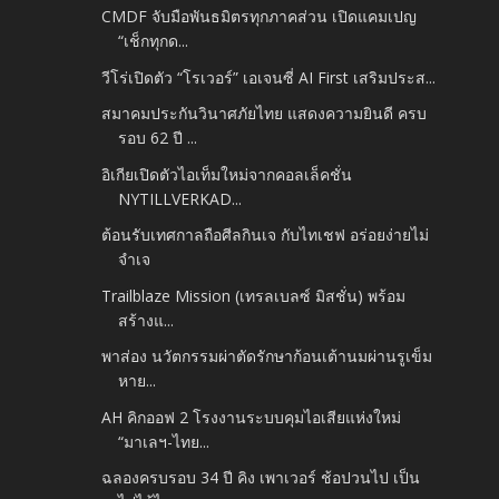
CMDF จับมือพันธมิตรทุกภาคส่วน เปิดแคมเปญ
“เช็กทุกด...
วีโร่เปิดตัว “โรเวอร์” เอเจนซี่ AI First เสริมประส...
สมาคมประกันวินาศภัยไทย แสดงความยินดี ครบ
รอบ 62 ปี ...
อิเกียเปิดตัวไอเท็มใหม่จากคอลเล็คชั่น
NYTILLVERKAD...
ต้อนรับเทศกาลถือศีลกินเจ กับไทเชฟ อร่อยง่ายไม่
จำเจ
Trailblaze Mission (เทรลเบลซ์ มิสชั่น) พร้อม
สร้างแ...
พาส่อง นวัตกรรมผ่าตัดรักษาก้อนเต้านมผ่านรูเข็ม
หาย...
AH คิกออฟ 2 โรงงานระบบคุมไอเสียแห่งใหม่
“มาเลฯ-ไทย...
ฉลองครบรอบ 34 ปี คิง เพาเวอร์ ช้อปวนไป เป็น