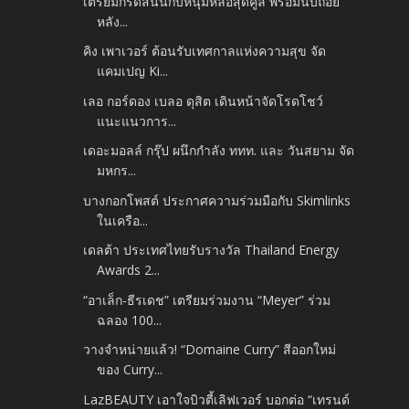
เตรียมกรี้ดสนั่นกับหนุ่มหล่อสุดคูล พร้อมนับถอย
หลัง...
คิง เพาเวอร์ ต้อนรับเทศกาลแห่งความสุข จัด
แคมเปญ Ki...
เลอ กอร์ดอง เบลอ ดุสิต เดินหน้าจัดโรดโชว์
แนะแนวการ...
เดอะมอลล์ กรุ๊ป ผนึกกำลัง ททท. และ วันสยาม จัด
มหกร...
บางกอกโพสต์ ประกาศความร่วมมือกับ Skimlinks
ในเครือ...
เดลต้า ประเทศไทยรับรางวัล Thailand Energy
Awards 2...
“อาเล็ก-ธีรเดช” เตรียมร่วมงาน “Meyer” ร่วม
ฉลอง 100...
วางจำหน่ายแล้ว! “Domaine Curry” สีออกใหม่
ของ Curry...
LazBEAUTY เอาใจบิวตี้เลิฟเวอร์ บอกต่อ “เทรนด์