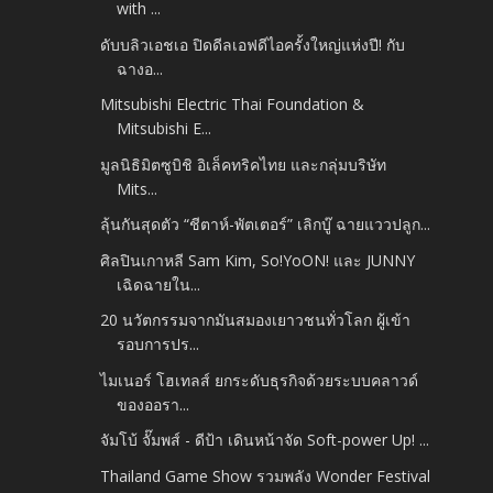
with ...
ดับบลิวเอชเอ ปิดดีลเอฟดีไอครั้งใหญ่แห่งปี! กับ
ฉางอ...
Mitsubishi Electric Thai Foundation &
Mitsubishi E...
มูลนิธิมิตซูบิชิ อิเล็คทริคไทย และกลุ่มบริษัท
Mits...
ลุ้นกันสุดตัว “ชีตาห์-พัตเตอร์” เลิกบู๊ ฉายแววปลูก...
ศิลปินเกาหลี Sam Kim, So!YoON! และ JUNNY
เฉิดฉายใน...
20 นวัตกรรมจากมันสมองเยาวชนทั่วโลก ผู้เข้า
รอบการปร...
ไมเนอร์ โฮเทลส์ ยกระดับธุรกิจด้วยระบบคลาวด์
ของออรา...
จัมโบ้ จั๊มพส์ - ดีป้า เดินหน้าจัด Soft-power Up! ...
Thailand Game Show รวมพลัง Wonder Festival