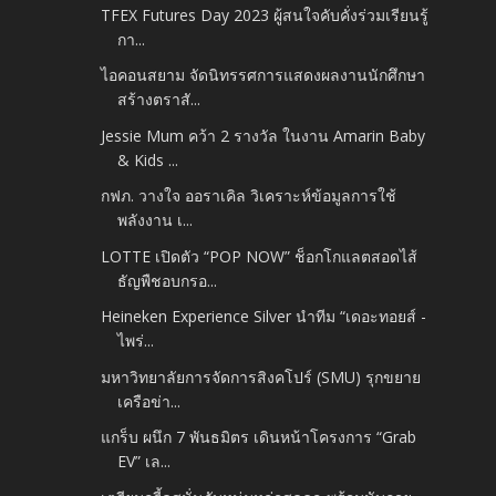
TFEX Futures Day 2023 ผู้สนใจคับคั่งร่วมเรียนรู้
กา...
ไอคอนสยาม จัดนิทรรศการแสดงผลงานนักศึกษา
สร้างตราสั...
Jessie Mum คว้า 2 รางวัล ในงาน Amarin Baby
& Kids ...
กฟภ. วางใจ ออราเคิล วิเคราะห์ข้อมูลการใช้
พลังงาน เ...
LOTTE เปิดตัว “POP NOW” ช็อกโกแลตสอดไส้
ธัญพืชอบกรอ...
Heineken Experience Silver นำทีม “เดอะทอยส์ -
ไพร่...
มหาวิทยาลัยการจัดการสิงคโปร์ (SMU) รุกขยาย
เครือข่า...
แกร็บ ผนึก 7 พันธมิตร เดินหน้าโครงการ “Grab
EV” เล...