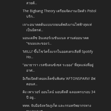
สวยต้...
The Bigbang Theory เตรียมจัดงานเปิดตัว Pistol
บริก...
เจาะอนาคตต้นแบบรถยนต์พลังงานไฟฟ้าสุดเท่
เป็นมิตรต่...
มอนเดลีซ อินเตอร์เนชันแนล สานต่ออนาคต
“ขนมและของว่...
‘MILLI’ ขึ้นโชว์ครั้งแรกในออสเตรเลียที่ Spotify
Ho...
“อมาธารา เรสซิเดนซ์เซส ระยอง” ที่สุดแห่งที่อยู่
อาศ...
อิเกียเปิดตัวคอลเล็คชั่นพิเศษ ‘AFTONSPARV/ อัฟ
ตอนส...
คิง เพาเวอร์ ออนไลน์ มอบดีลดี ฉลองครบรอบ 34
ปี อยู...
ททท. จับมือจังหวัดภูเก็ต และกรมทรัพยากรทาง
ทะเลและช...