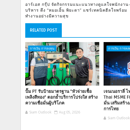
อาร์เอส กรุ๊ป จัดกิจกรรมแนะแนวทางดูแลใจพนักงาน-ผ
บริหาร ดึง “หมอเอิ้น พิยะดา” แชร์เทคนิคฮีลใจพร้อม
ทำงานอย่างมีความสุข
RELATED POST
การเงิน การลงทุน
การเงิน การลงท
ปั๊ม PT รับป้ายมาตรฐาน "หัวจ่ายเชื้อ
เจนเนอราลี่ 
เพลิงสีทอง" ตอกย้ำบริการโปร่งใส สร้าง
Thai MSME F
ความเชื่อมั่นผู้บริโภค
มั่น เสริมสร้าง
การไทย
Siam Outlook
Aug 05, 2026
Siam Outlook