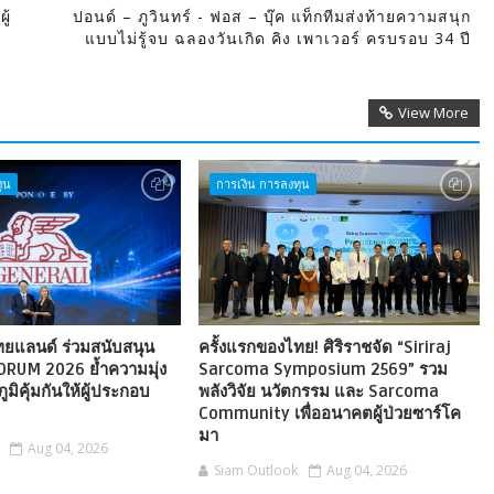
ู้
ปอนด์ – ภูวินทร์ - ฟอส – บุ๊ค แท็กทีมส่งท้ายความสนุก
แบบไม่รู้จบ ฉลองวันเกิด คิง เพาเวอร์ ครบรอบ 34 ปี
View More
ุน
การเงิน การลงทุน
ไทยแลนด์ ร่วมสนับสนุน
ครั้งแรกของไทย! ศิริราชจัด “Siriraj
ORUM 2026 ย้ำความมุ่ง
Sarcoma Symposium 2569” รวม
ภูมิคุ้มกันให้ผู้ประกอบ
พลังวิจัย นวัตกรรม และ Sarcoma
Community เพื่ออนาคตผู้ป่วยซาร์โค
มา
Aug 04, 2026
Siam Outlook
Aug 04, 2026