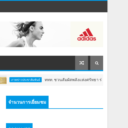
ททท. ชวนสัมผัสพลังแห่งศรัทธา ร่วมงาน "ห่มผ้าหลวงปู่ทวด คร
ข่าวประชาสัมพันธ์
จำนวนการเยี่ยมชม