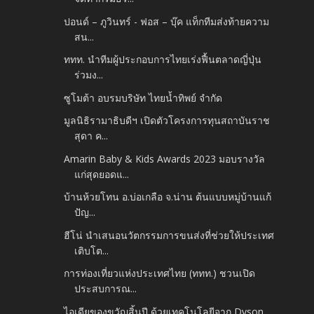
ปอนด์ – ภูวินทร์ - ฟอส – บุ๊ค แท็กทีมส่งท้ายความ
สน...
ททท. นำทีมผู้ประกอบการไทยเร่งฟื้นตลาดญี่ปุ่น
ร่วมง...
ซูโมต้า อบรมบริษัท ไทยน้ำทิพย์ จำกัด
มูลนิธิรามาธิบดีฯ เปิดตัวโครงการทุนสถาบันราช
สุดา ค...
Amarin Baby & Kids Awards 2023 มอบรางวัล
แก่สุดยอดแ...
บ้านห้วยโทน อ.บ่อเกลือ จ.น่าน ต้นแบบหมู่บ้านแก้
ปัญ...
ฮีโน่ นำเสนอนวัตกรรมการขนส่งที่ช่วยให้ประเทศ
เติบโต...
การท่องเที่ยวแห่งประเทศไทย (ททท.) ชวนเปิด
ประสบการณ...
ไอเดียของขวัญสิ้นปี ด้วยเทคโนโลยีจาก Dyson