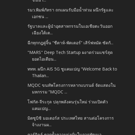
รมว.พิมพ์ภัทรา ถกแผนรับมือน้ำท่วม ผนึกรัฐและ
เอกชน ...
รัฐบาลและผู้นำอุตสาหกรรมในเอเชียตะวันออก
เฉียงใต้เต...
ฉีกทุกกฎคู่จิ้น “ชีตาห์-พัตเตอร์” เสิร์ฟหมัด ซัดกั...
"MARS" Deep Tech Startup ผงาดร่วมแชร์สุด
ยอดไอเดียน...
ททท. ผนึก AIS 5G ชูแคมเปญ “Welcome Back to
Thailan...
MQDC ขนทัพโครงการหลากแบรนด์ จัดแสดงใน
มหกรรม “MQDC ...
โฟกัส-จีระกุล ปลุกพลังคนรุ่นใหม่ ร่วมเปิดตัว
แคมเปญ...
มิตซูบิชิ มอเตอร์ส ประเทศไทย สานต่อโครงการ
จ้างงานผ...
คาร์กิลล์ ตอกย้ำความมุ่งมั่นในการพัฒนา