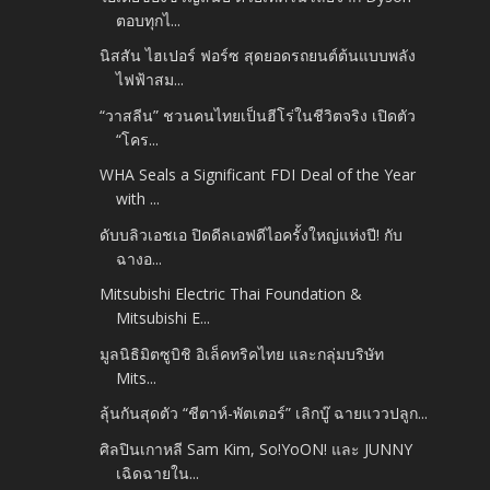
ตอบทุกไ...
นิสสัน ไฮเปอร์ ฟอร์ซ สุดยอดรถยนต์ต้นแบบพลัง
ไฟฟ้าสม...
“วาสลีน” ชวนคนไทยเป็นฮีโร่ในชีวิตจริง เปิดตัว
“โคร...
WHA Seals a Significant FDI Deal of the Year
with ...
ดับบลิวเอชเอ ปิดดีลเอฟดีไอครั้งใหญ่แห่งปี! กับ
ฉางอ...
Mitsubishi Electric Thai Foundation &
Mitsubishi E...
มูลนิธิมิตซูบิชิ อิเล็คทริคไทย และกลุ่มบริษัท
Mits...
ลุ้นกันสุดตัว “ชีตาห์-พัตเตอร์” เลิกบู๊ ฉายแววปลูก...
ศิลปินเกาหลี Sam Kim, So!YoON! และ JUNNY
เฉิดฉายใน...