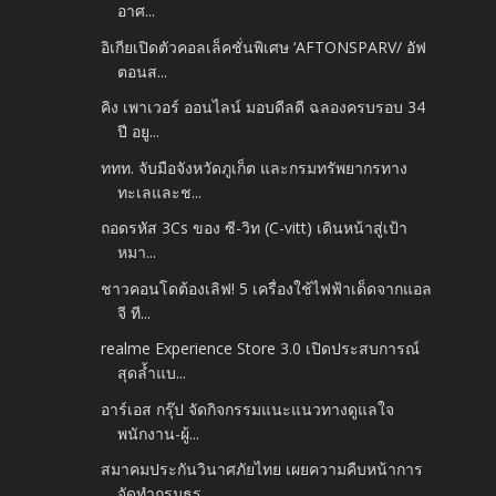
อาศ...
อิเกียเปิดตัวคอลเล็คชั่นพิเศษ ‘AFTONSPARV/ อัฟ
ตอนส...
คิง เพาเวอร์ ออนไลน์ มอบดีลดี ฉลองครบรอบ 34
ปี อยู...
ททท. จับมือจังหวัดภูเก็ต และกรมทรัพยากรทาง
ทะเลและช...
ถอดรหัส 3Cs ของ ซี-วิท (C-vitt) เดินหน้าสู่เป้า
หมา...
ชาวคอนโดต้องเลิฟ! 5 เครื่องใช้ไฟฟ้าเด็ดจากแอล
จี ที...
realme Experience Store 3.0 เปิดประสบการณ์
สุดล้ำแบ...
อาร์เอส กรุ๊ป จัดกิจกรรมแนะแนวทางดูแลใจ
พนักงาน-ผู้...
สมาคมประกันวินาศภัยไทย เผยความคืบหน้าการ
จัดทำกรมธร...