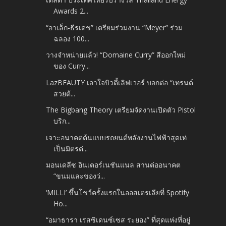
Awards 2...
“อาเล็ก-ธีรเดช” เตรียมร่วมงาน “Meyer” ร่วม
ฉลอง 100...
วางจำหน่ายแล้ว! “Domaine Curry” สีออกใหม่
ของ Curry...
LazBEAUTY เอาใจบิวตี้เลิฟเวอร์ บอกต่อ “เทรนด์
สวยต้...
The Bigbang Theory เตรียมจัดงานเปิดตัว Pistol
บริก...
เจาะอนาคตต้นแบบรถยนต์พลังงานไฟฟ้าสุดเท่
เป็นมิตรต่...
มอนเดลีซ อินเตอร์เนชันแนล สานต่ออนาคต
“ขนมและของว่...
‘MILLI’ ขึ้นโชว์ครั้งแรกในออสเตรเลียที่ Spotify
Ho...
“อมาธารา เรสซิเดนซ์เซส ระยอง” ที่สุดแห่งที่อยู่