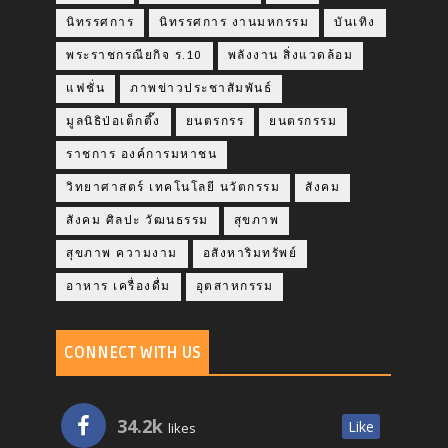
นิทรรศการ
นิทรรศการ งานมหกรรม
บันเทิง
พระราชกรณียกิจ ร.10
พลังงาน สิ่งแวดล้อม
แฟชั่น
ภาพข่าวประชาสัมพันธ์
มูลนิธิป่อเต็กตึ๊ง
ยนตรกรร
ยนตรกรรม
ราชการ องค์การมหาชน
วิทยาศาสตร์ เทคโนโลยี นวัตกรรม
สังคม
สังคม ศิลปะ วัฒนธรรม
สุขภาพ
สุขภาพ ความงาม
อสังหาริมทรัพย์
อาหาร เครื่องดื่ม
อุตสาหกรรม
CONNECT WITH US
34.2k
Like
likes