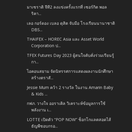
มาเซราติ จีที2 ลงแข่งครั้งแรกที่ เซอร์กิต พอล
ริคา...
เลอ กอร์ดอง เบลอ ดุสิต จับมือ โรงเรียนนานาชาติ
DBS...
THAIFEX – HOREC Asia และ Asset World
Corporation ป...
TFEX Futures Day 2023 ผู้สนใจคับคั่งร่วมเรียนรู้
กา...
ไอคอนสยาม จัดนิทรรศการแสดงผลงานนักศึกษา
สร้างตราสั...
Jessie Mum คว้า 2 รางวัล ในงาน Amarin Baby
& Kids ...
กฟภ. วางใจ ออราเคิล วิเคราะห์ข้อมูลการใช้
พลังงาน เ...
LOTTE เปิดตัว “POP NOW” ช็อกโกแลตสอดไส้
ธัญพืชอบกรอ...