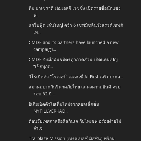
ทีม มาเซราติ เอ็มเอสจี เรซซิ่ง เปิดรายชื่อนักแข่ง
ฟ...
แกร็บฟู้ด เล่นใหญ่ คว้า 6 เชฟมิชลินรังสรรค์เชฟส์
เท...
CMDF and its partners have launched a new
campaign...
CMDF จับมือพันธมิตรทุกภาคส่วน เปิดแคมเปญ
“เช็กทุกด...
วีโร่เปิดตัว “โรเวอร์” เอเจนซี่ AI First เสริมประส...
สมาคมประกันวินาศภัยไทย แสดงความยินดี ครบ
รอบ 62 ปี ...
อิเกียเปิดตัวไอเท็มใหม่จากคอลเล็คชั่น
NYTILLVERKAD...
ต้อนรับเทศกาลถือศีลกินเจ กับไทเชฟ อร่อยง่ายไม่
จำเจ
Trailblaze Mission (เทรลเบลซ์ มิสชั่น) พร้อม