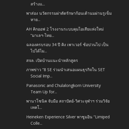
สร้างแ...
พาส่อง นวัตกรรมผ่าตัดรักษาก้อนเต้านมผ่านรูเข็ม
หาย...
AH คิกออฟ 2 โรงงานระบบคุมไอเสียแห่งใหม่
“มาเลฯ-ไทย...
ฉลองครบรอบ 34 ปี คิง เพาเวอร์ ช้อปวนไป เป็น
ไปได้ไม...
สจล. เปิดบ้านแนะนำหลักสูตร
ภาพข่าว “8 SE ร่วมนำเสนอแผนธุรกิจใน SET
Social Imp...
Panasonic and Chulalongkorn University
Team Up for...
พานาโซนิค จับมือ สถาปัตย์-วิศวะจุฬาฯ ร่วมวิจัย
เทคโ...
Heineken Experience Silver พาซูมอิน “Limiped
Colle...