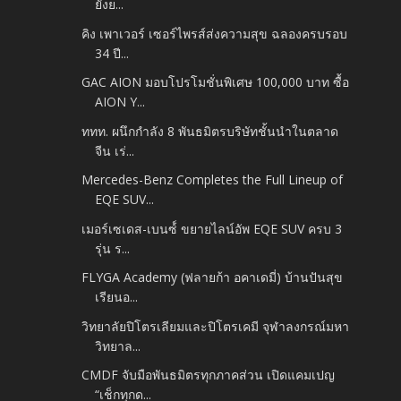
ยั่งย...
คิง เพาเวอร์ เซอร์ไพรส์ส่งความสุข ฉลองครบรอบ
34 ปี...
GAC AION มอบโปรโมชั่นพิเศษ 100,000 บาท ซื้อ
AION Y...
ททท. ผนึกกำลัง 8 พันธมิตรบริษัทชั้นนำในตลาด
จีน เร่...
Mercedes-Benz Completes the Full Lineup of
EQE SUV...
เมอร์เซเดส-เบนซ์์ ขยายไลน์อัพ EQE SUV ครบ 3
รุ่น ร...
FLYGA Academy (ฟลายก้า อคาเดมี่) บ้านปันสุข
เรียนอ...
วิทยาลัยปิโตรเลียมและปิโตรเคมี จุฬาลงกรณ์มหา
วิทยาล...
CMDF จับมือพันธมิตรทุกภาคส่วน เปิดแคมเปญ
“เช็กทุกด...