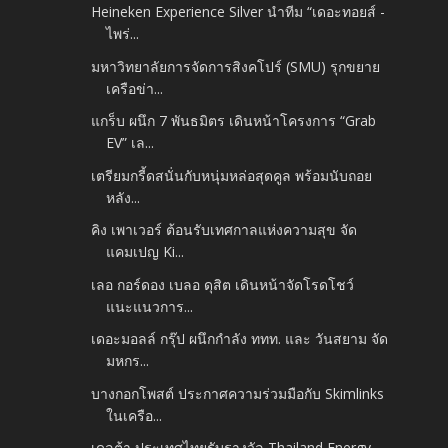
Heineken Experience Silver นำทีม “เดอะทอยส์ -
ไพร่...
มหาวิทยาลัยการจัดการสิงคโปร์ (SMU) รุกขยาย
เครือข่า...
แกร็บ ผนึก 7 พันธมิตร เดินหน้าโครงการ “Grab
EV” เล...
เตรียมกรี้ดสนั่นกับหนุ่มหล่อสุดคูล พร้อมนับถอย
หลัง...
คิง เพาเวอร์ ต้อนรับเทศกาลแห่งความสุข จัด
แคมเปญ Ki...
เลอ กอร์ดอง เบลอ ดุสิต เดินหน้าจัดโรดโชว์
แนะแนวการ...
เดอะมอลล์ กรุ๊ป ผนึกกำลัง ททท. และ วันสยาม จัด
มหกร...
บางกอกโพสต์ ประกาศความร่วมมือกับ Skimlinks
ในเครือ...
เดลต้า ประเทศไทยรับรางวัล Thailand Energy