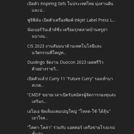
เปิดตัว Inspiring Girls ในประเทศไทย มุ่งสานฝัน
และป...
ฟูจิฟิล์ม เปิดตัวเครื่องพิมพ์ Inkjet Label Press L...
นัมเบอร์วันเฮ้าส์ซิ่ง เตรียมรุกตลาดบ้านหรูย่า
นบางน...
CIS 2023 งานสัมมนาด้านเทคโนโลยีและ
นวัตกรรมที่ใหญ่ท...
Duolingo จัดงาน Duocon 2023 เผยพรีวิว
ตัวอย่างรายวิ...
เปิดตัวแล้ว! Curry 11 “Future Curry” รองเท้าบา
สเกต...
“CMDF ขยายเวลาเปิดรับสมัครผู้จัดการกองทุนส่ง
เสริมก...
เอไอเอ จัดเต็มแคมเปญใหญ่ "โหลด-ใช้-ได้ลุ้น"
เอาใจล...
“โคคา-โคล่า” ร่วมกับ แอคคอร์ เครือข่ายโรงแรม
ชั้นนำ...