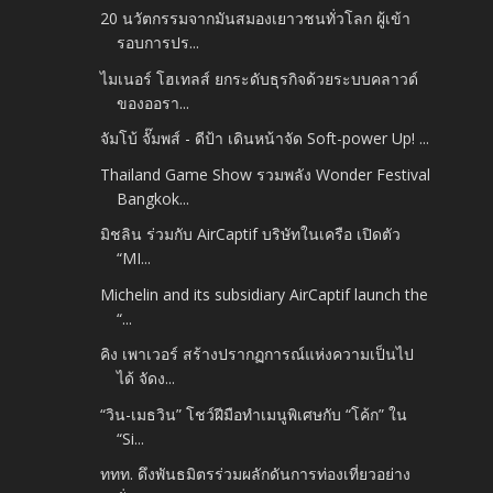
20 นวัตกรรมจากมันสมองเยาวชนทั่วโลก ผู้เข้า
รอบการปร...
ไมเนอร์ โฮเทลส์ ยกระดับธุรกิจด้วยระบบคลาวด์
ของออรา...
จัมโบ้ จั๊มพส์ - ดีป้า เดินหน้าจัด Soft-power Up! ...
Thailand Game Show รวมพลัง Wonder Festival
Bangkok...
มิชลิน ร่วมกับ AirCaptif บริษัทในเครือ เปิดตัว
“MI...
Michelin and its subsidiary AirCaptif launch the
“...
คิง เพาเวอร์ สร้างปรากฏการณ์แห่งความเป็นไป
ได้ จัดง...
“วิน-เมธวิน” โชว์ฝีมือทำเมนูพิเศษกับ “โค้ก” ใน
“Si...
ททท. ดึงพันธมิตรร่วมผลักดันการท่องเที่ยวอย่าง