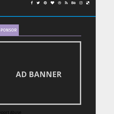
SPONSOR
AD BANNER
eport Abuse