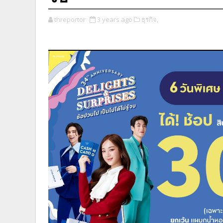
threportor
3 years ago
ธุรกิจ,