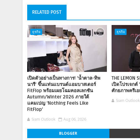
RELATED POST
ธุรกิจ
ธุรกิจ
เปิดตัวอย่างเป็นทางการ! ‘น้ำตาล-ทิพ
THE LEMON S
นารี’ ขึ้นแท่นแบรนด์แอมบาสเดอร์
เปิดโปรเจกต์ 
FitFlop พร้อมเผยโฉมคอลเลกชัน
ศักยภาพครีเอเ
Autumn/Winter 2026 ภายใต้
Siam Outlook
แคมเปญ ‘Nothing Feels Like
FitFlop’
Siam Outlook
Aug 06, 2026
BLOGGER