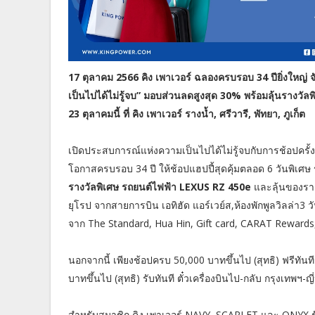
17 ตุลาคม 2566 คิง เพาเวอร์ ฉลองครบรอบ 34 ปียิ่งให
เป็นไปได้ไม่รู้จบ” มอบส่วนลดสูงสุด 30% พร้อมลุ้นรางวั
23 ตุลาคมนี้ ที่ คิง เพาเวอร์ รางน้ำ, ศรีวารี, พัทยา, ภูเก็ต
เปิดประสบการณ์แห่งความเป็นไปได้ไม่รู้จบกับการช้อปครั้งส
โอกาสครบรอบ 34 ปี ให้ช้อปแฮปปี้สุดคุ้มตลอด 6 วันพิเศษ
รางวัลพิเศษ รถยนต์ไฟฟ้า LEXUS RZ 450e
และลุ้นของรางวั
ยุโรป จากสายการบิน เอทิฮัด แอร์เวย์ส,ห้องพักพูลวิลล่า3 ว
จาก The Standard, Hua Hin, Gift card, CARAT Rewards, 
นอกจากนี้ เพียงช้อปครบ 50,000 บาทขึ้นไป (สุทธิ) ฟรีทันที 
บาทขึ้นไป (สุทธิ) รับทันที ตั๋วเครื่องบินไป-กลับ กรุงเทพฯ-ญี่ปุ่
สำหรับสมาชิก คิง เพาเวอร์ NAVY, SCARLET และ ONYX รับสิ