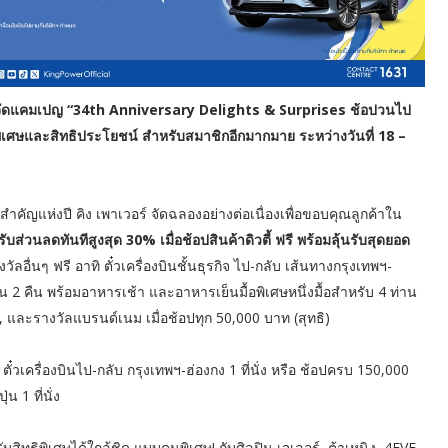
ญ่ จัดแคมเปญ “34th Anniversary Delights & Surprises ช้อปวนไป
ลพิเศษและสิทธิประโยชน์ สำหรับสมาชิกอีกมากมาย ระหว่างวันที่ 18 –
ำคัญแห่งปี คิง เพาเวอร์ จัดฉลองอย่างต่อเนื่องเพื่อขอบคุณลูกค้าใน
รับส่วนลดทันทีสูงสุด 30% เมื่อช้อปสินค้าดิวตี้ ฟรี พร้อมลุ้นรับสุดยอด
ลอื่นๆ ฟรี อาทิ ตั๋วเครื่องบินชั้นธุรกิจ ไป-กลับ เส้นทางกรุงเทพฯ-
ัน 2 คืน พร้อมอาหารเช้า และอาหารเย็นมื้อพิเศษหนึ่งมื้อสำหรับ 4 ท่าน
และรางวัลแบรนด์เนม เมื่อช้อปทุก 50,000 บาท (สุทธิ)
ตั๋วเครื่องบินไป-กลับ กรุงเทพฯ-ฮ่องกง 1 ที่นั่ง หรือ ช้อปครบ 150,000
น 1 ที่นั่ง
ทฺธิพิเศษได้ใกล้ชิด แบบคนพิเศษ! กับศิลปิน เจเลอร์, ต้าเหนิง, 4EVE