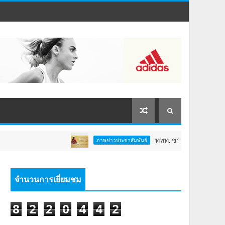
ททท. ชวนสัมผัสพลังแห่งศรัทธา ร่
ภาพข่าวประชาสัมพันธ์
จำนวนการเยี่ยมชม
8
2
2
0
4
4
2