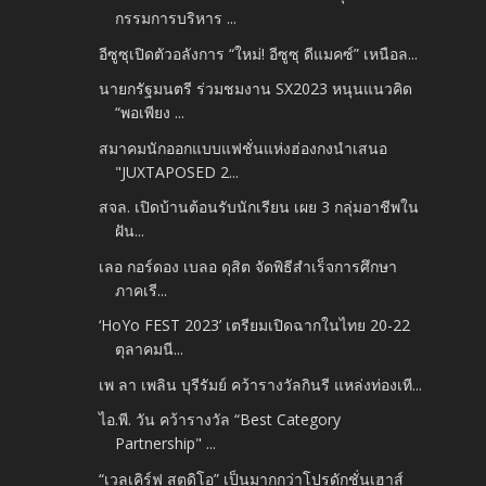
กรรมการบริหาร ...
อีซูซุเปิดตัวอลังการ “ใหม่! อีซูซุ ดีแมคซ์” เหนือล...
นายกรัฐมนตรี ร่วมชมงาน SX2023 หนุนแนวคิด
“พอเพียง ...
สมาคมนักออกแบบแฟชั่นแห่งฮ่องกงนำเสนอ
"JUXTAPOSED 2...
สจล. เปิดบ้านต้อนรับนักเรียน เผย 3 กลุ่มอาชีพใน
ฝัน...
เลอ กอร์ดอง เบลอ ดุสิต จัดพิธีสำเร็จการศึกษา
ภาคเรี...
‘HoYo FEST 2023’ เตรียมเปิดฉากในไทย 20-22
ตุลาคมนี...
เพ ลา เพลิน บุรีรัมย์ คว้ารางวัลกินรี แหล่งท่องเที...
ไอ.พี. วัน คว้ารางวัล “Best Category
Partnership" ...
“เวลเคิร์ฟ สตูดิโอ” เป็นมากกว่าโปรดักชั่นเฮาส์