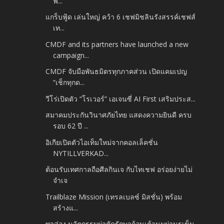
ฟ...
แกร็บฟู้ด เล่นใหญ่ คว้า 6 เชฟมิชลินรังสรรค์เชฟส์
เท...
CMDF and its partners have launched a new
campaign...
CMDF จับมือพันธมิตรทุกภาคส่วน เปิดแคมเปญ
“เช็กทุกด...
วีโร่เปิดตัว “โรเวอร์” เอเจนซี่ AI First เสริมประส...
สมาคมประกันวินาศภัยไทย แสดงความยินดี ครบ
รอบ 62 ปี ...
อิเกียเปิดตัวไอเท็มใหม่จากคอลเล็คชั่น
NYTILLVERKAD...
ต้อนรับเทศกาลถือศีลกินเจ กับไทเชฟ อร่อยง่ายไม่
จำเจ
Trailblaze Mission (เทรลเบลซ์ มิสชั่น) พร้อม
สร้างแ...
พาส่อง นวัตกรรมผ่าตัดรักษาก้อนเต้านมผ่านรูเข็ม