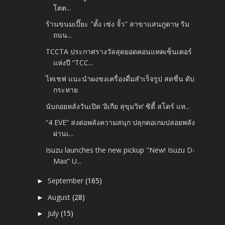
โตต...
ร้านขนมเปี๊ยะ "ตั้ง เซ่ง จั้ว" สาขาแสนภูดาษ ริม
ถนน...
TCCTA ประกาศรางวัลสุดยอดคอนแทคเซ็นเตอร์
แห่งปี “TCC...
ไทเชฟ แนะนำผงชงเครื่องดื่มสำเร็จรูป สดชื่น ดับ
กระหาย
นับถอยหลังวันเปิด ‘อิเกีย สุขุมวิท’ ซิตี้ สโตร์ แห...
“4 EVE” ส่งต่อพลังความสนุก ปลุกคอเกมปล่อยพลัง
ผ่านเ...
Isuzu launches the new pickup "New! Isuzu D-
Max” U...
September
(165)
►
August
(28)
►
July
(15)
►