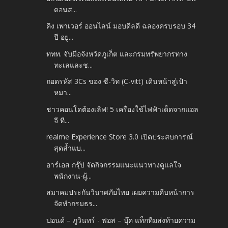
ตอนส...
คิง เพาเวอร์ ออนไลน์ มอบดีลดี ฉลองครบรอบ 34
ปี อยู...
ททท. จับมือจังหวัดภูเก็ต และกรมทรัพยากรทาง
ทะเลและช...
ถอดรหัส 3Cs ของ ซี-วิท (C-vitt) เดินหน้าสู่เป้า
หมา...
ชาวคอนโดต้องเลิฟ! 5 เครื่องใช้ไฟฟ้าเด็ดจากแอล
จี ที...
realme Experience Store 3.0 เปิดประสบการณ์
สุดล้ำแบ...
อาร์เอส กรุ๊ป จัดกิจกรรมแนะแนวทางดูแลใจ
พนักงาน-ผู้...
สมาคมประกันวินาศภัยไทย เผยความคืบหน้าการ
จัดทำกรมธร...
ปอนด์ – ภูวินทร์ - ฟอส – บุ๊ค แท็กทีมส่งท้ายความ