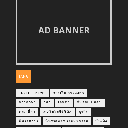
AD BANNER
TAGS
ENGLISH NEWS
การเงิน การลงทุน
การศึกษา
กีฬา
เกษตร
คืนคุณแผ่นดิน
ท่องเที่ยว
เทคโนโลยีดิจิทัล
ธุรกิจ
นิทรรศการ
นิทรรศการ งานมหกรรม
บันเทิง