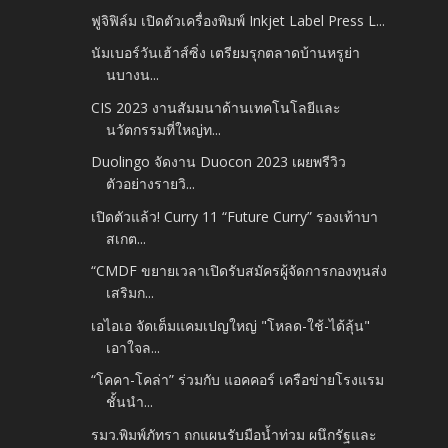
ฟูจิฟิล์ม เปิดตัวเครื่องพิมพ์ Inkjet Label Press L...
นัมเบอร์วันเฮ้าส์ซิ่ง เตรียมรุกตลาดบ้านหรูย่า
นบางน...
CIS 2023 งานสัมมนาด้านเทคโนโลยีและ
นวัตกรรมที่ใหญ่ท...
Duolingo จัดงาน Duocon 2023 เผยพรีวิว
ตัวอย่างรายวิ...
เปิดตัวแล้ว! Curry 11 “Future Curry” รองเท้าบา
สเกต...
“CMDF ขยายเวลาเปิดรับสมัครผู้จัดการกองทุนส่ง
เสริมก...
เอไอเอ จัดเต็มแคมเปญใหญ่ "โหลด-ใช้-ได้ลุ้น"
เอาใจล...
“โคคา-โคล่า” ร่วมกับ แอคคอร์ เครือข่ายโรงแรม
ชั้นนำ...
รมว.พิมพ์ภัทรา ถกแผนรับมือน้ำท่วม ผนึกรัฐและ