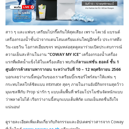
สาว ๆ และแฟนๆ เตรียมไปกรี๊ดกันให้สุดเสียง เพราะโคเวย์ แบรนด์
เครื่องกรองน้ำชั้นนำจากแดนโสมเตรียมเล่นใหญ่อีกครั้ง ประกาศดึง
วิน-เมธวิน โอภาสเอี่ยมขจร หนุ่มหล่อสุดคูลมาร่วมเปิดประสบการณ์
ความเย็นสะท้านในงาน
“COWAY MY ICE”
เครื่องกรองน้ำเครื่อง
แรกที่ผลิตน้ำแข็งได้ในเครื่องเดียว พบกันที่
ลานแฟชั่น ฮอลล์ ชั้น 1
ศูนย์การค้าสยามพารากอน
ระหว่างวันที่ 10 – 12 พฤศจิกายน 2566
บอกเลยว่างานนี้หนุ่มวินของเราเตรียมบิ๊กเซอร์ไพร์สมาให้แฟน ๆ
กระทบไหล่ใกล้ชิดแบบ intimate สุดๆ ภายในงานยังมีกิจกรรมสุดว้าว
มุมเซลฟีกับ Prop น่ารัก ๆ แบบเต็มพื้นที่ พร้อมโปรโมชันจัดหนักแบบ
ว่าพลาดไม่ได้ เรียกว่างานนี้สนุกแบบเต็มพิกัด แถมเย็นสดชื่นถึงใจ
แน่นอน!
ดูรายละเอียดเพิ่มเติมเกี่ยวกับกิจกรรมและอัปเดตข่าวสารจาก Coway