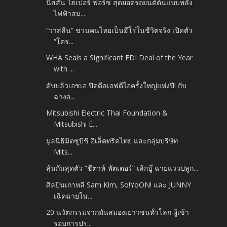
นิสสัน ไฮเปอร์ ฟอร์ซ สุดยอดรถยนต์ต้นแบบพลัง
ไฟฟ้าสม...
“วาสลีน” ชวนคนไทยเป็นฮีโร่ในชีวิตจริง เปิดตัว
“โคร...
WHA Seals a Significant FDI Deal of the Year
with ...
ดับบลิวเอชเอ ปิดดีลเอฟดีไอครั้งใหญ่แห่งปี! กับ
ฉางอ...
Mitsubishi Electric Thai Foundation &
Mitsubishi E...
มูลนิธิมิตซูบิชิ อิเล็คทริคไทย และกลุ่มบริษัท
Mits...
ลุ้นกันสุดตัว “ชีตาห์-พัตเตอร์” เลิกบู๊ ฉายแววปลูก...
ศิลปินเกาหลี Sam Kim, So!YoON! และ JUNNY
เฉิดฉายใน...
20 นวัตกรรมจากมันสมองเยาวชนทั่วโลก ผู้เข้า
รอบการปร...