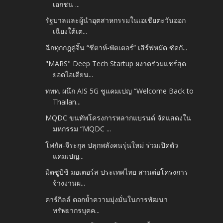
เอกชน ...
รัฐบาลและผู้นำอุตสาหกรรมในเอเชียตะวันออก
เฉียงใต้เต...
ฉีกทุกกฎคู่จิ้น “ชีตาห์-พัตเตอร์” เสิร์ฟหมัด ซัดกั...
"MARS" Deep Tech Startup ผงาดร่วมแชร์สุด
ยอดไอเดียน...
ททท. ผนึก AIS 5G ชูแคมเปญ “Welcome Back to
Thailan...
MQDC ขนทัพโครงการหลากแบรนด์ จัดแสดงใน
มหกรรม “MQDC ...
โฟกัส-จีระกุล ปลุกพลังคนรุ่นใหม่ ร่วมเปิดตัว
แคมเปญ...
มิตซูบิชิ มอเตอร์ส ประเทศไทย สานต่อโครงการ
จ้างงานผ...
คาร์กิลล์ ตอกย้ำความมุ่งมั่นในการพัฒนา
ทรัพยากรบุคค...