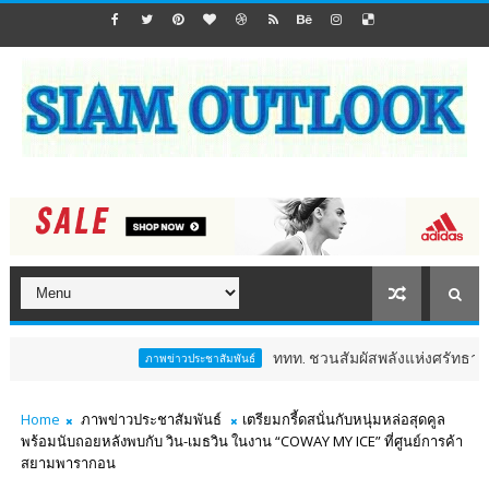
ททท. ชวนสัมผัสพลังแห่งศรัทธา ร่วมงาน "ห่ม
ภาพข่าวประชาสัมพันธ์
Home
ภาพข่าวประชาสัมพันธ์
เตรียมกรี้ดสนั่นกับหนุ่มหล่อสุดคูล
พร้อมนับถอยหลังพบกับ วิน-เมธวิน ในงาน “COWAY MY ICE” ที่ศูนย์การค้า
สยามพารากอน