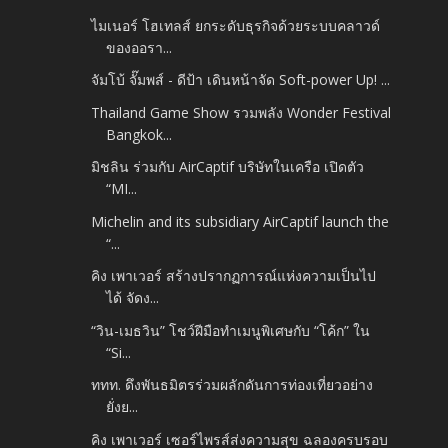
ไมเนอร์ โฮเทลส์ ยกระดับธุรกิจด้วยระบบคลาวด์
ของออรา...
จัมโบ้ จั๊มพส์ - ดีป้า เดินหน้าจัด Soft-power Up! ...
Thailand Game Show รวมพลัง Wonder Festival
Bangkok...
มิชลิน ร่วมกับ AirCaptif บริษัทในเครือ เปิดตัว
“MI...
Michelin and its subsidiary AirCaptif launch the
“...
คิง เพาเวอร์ สร้างปรากฏการณ์แห่งความเป็นไป
ได้ จัดง...
“วิน-เมธวิน” โชว์ฝีมือทำเมนูพิเศษกับ “โค้ก” ใน
“Si...
ททท. ดึงพันธมิตรร่วมผลักดันการท่องเที่ยวอย่าง
ยั่งย...
คิง เพาเวอร์ เซอร์ไพรส์ส่งความสุข ฉลองครบรอบ