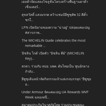
เดลต้าจัดแสดงโซลูชันโครงสร้างพื้นฐานดาต้า
เซ็นเตอร์...
สุขสวัสดิ์ แสงมรกต คว้าแชมป์อีซูซุคัพ 32 ตีตั๋ว
ชกใ...
LPN เปิดนิยามของความ “น่าอยู่” ปล่อยแคมเปญ
#สารภาพ...
The MICHELIN Guide celebrates the most
remarkable ...
‘มิชลิน ไกด์’ เปิดตัว "มิชลิน คีย์" (MICHELIN
Key)...
สกสว. ร่วมกับ ทปอ. บพค. ดันไทยเป็น ‘ศูนย์กลาง
กำลัง...
อีซูซุเดินหน้าจัดกิจกรรมเจ้าแห่งรถบรรทุก “อีซูซุย
อ...
Under Armour จัดแคมเปญ UA Rewards MVP
Week ฉลองหนึ...
สมาคมประกันวินาศภัยไทย ร่วมประชุมคณะ