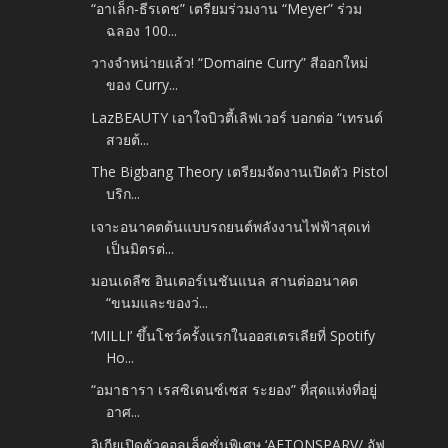
“อาเล็ก-ธีรเดช” เตรียมร่วมงาน “Meyer” ร่วม
ฉลอง 100...
วางจำหน่ายแล้ว! “Domaine Curry” สีออกใหม่
ของ Curry...
LazBEAUTY เอาใจบิวตี้เลิฟเวอร์ บอกต่อ “เทรนด์
สวยต้...
The Bigbang Theory เตรียมจัดงานเปิดตัว Pistol
บริก...
เจาะอนาคตต้นแบบรถยนต์พลังงานไฟฟ้าสุดเท่
เป็นมิตรต่...
มอนเดลีซ อินเตอร์เนชันแนล สานต่ออนาคต
“ขนมและของว่...
‘MILLI’ ขึ้นโชว์ครั้งแรกในออสเตรเลียที่ Spotify
Ho...
“อมาธารา เรสซิเดนซ์เซส ระยอง” ที่สุดแห่งที่อยู่
อาศ...
อิเกียเปิดตัวคอลเล็คชั่นพิเศษ ‘AFTONSPARV/ อัฟ