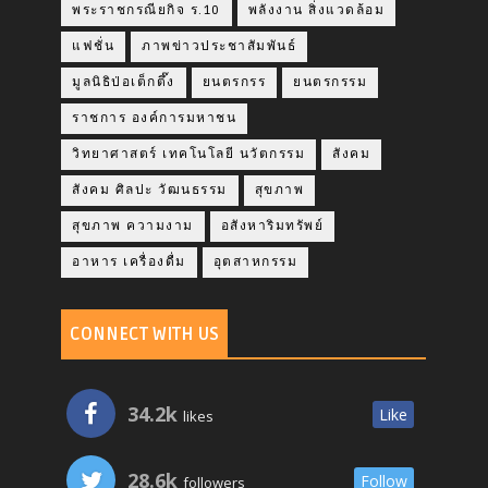
พระราชกรณียกิจ ร.10
พลังงาน สิ่งแวดล้อม
แฟชั่น
ภาพข่าวประชาสัมพันธ์
มูลนิธิป่อเต็กตึ๊ง
ยนตรกรร
ยนตรกรรม
ราชการ องค์การมหาชน
วิทยาศาสตร์ เทคโนโลยี นวัตกรรม
สังคม
สังคม ศิลปะ วัฒนธรรม
สุขภาพ
สุขภาพ ความงาม
อสังหาริมทรัพย์
อาหาร เครื่องดื่ม
อุตสาหกรรม
CONNECT WITH US
34.2k
Like
likes
28.6k
Follow
followers