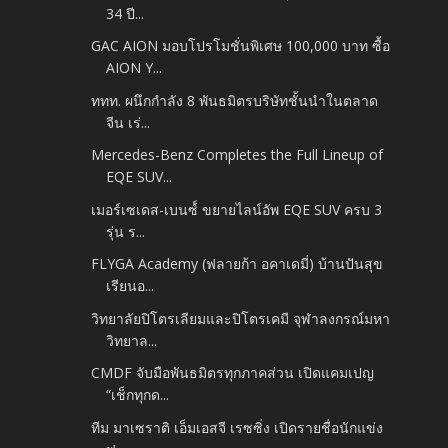
34 ปี...
GAC AION มอบโปรโมชั่นพิเศษ 100,000 บาท ซื้อ
AION Y...
ททท. ผนึกกำลัง 8 พันธมิตรบริษัทชั้นนำในตลาด
จีน เร่...
Mercedes-Benz Completes the Full Lineup of
EQE SUV...
เมอร์เซเดส-เบนซ์์ ขยายไลน์อัพ EQE SUV ครบ 3
รุ่น ร...
FLYGA Academy (ฟลายก้า อคาเดมี่) บ้านปันสุข
เรียนอ...
วิทยาลัยปิโตรเลียมและปิโตรเคมี จุฬาลงกรณ์มหา
วิทยาล...
CMDF จับมือพันธมิตรทุกภาคส่วน เปิดแคมเปญ
“เช็กทุกด...
ทีม มาเซราติ เอ็มเอสจี เรซซิ่ง เปิดรายชื่อนักแข่ง