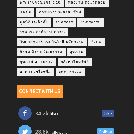
พระราชกรณียกิจ ร.10
พลังงาน สิ่งแวดล้อม
แฟชั่น
ภาพข่าวประชาสัมพันธ์
มูลนิธิป่อเต็กตึ๊ง
ยนตรกรร
ยนตรกรรม
ราชการ องค์การมหาชน
วิทยาศาสตร์ เทคโนโลยี นวัตกรรม
สังคม
สังคม ศิลปะ วัฒนธรรม
สุขภาพ
สุขภาพ ความงาม
อสังหาริมทรัพย์
อาหาร เครื่องดื่ม
อุตสาหกรรม
CONNECT WITH US
34.2k
Like
likes
28.6k
Follow
followers