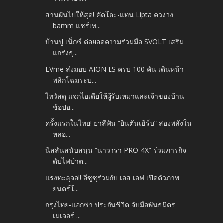
สานฝันไปให้สุด! คัตโตะ-แทน Lipta ควงวง
bamm แชร์เท...
บ้านปู เน็กซ์ ต่อยอดความร่วมมือ SVOLT เสริม
แกร่งธุ...
EVme ส่งมอบ AION ES ครบ 100 คัน เดินหน้า
พลิกโฉมระบ...
ไทวัสดุ แจกไอเดียให้ผู้รับเหมาและเจ้าของบ้าน
ช้อปอ...
ครั้งแรกในไทย! ยาสีฟัน “ยินตันเฮิร์บ” สองพลังใน
หลอ...
นิสสันสนับสนุน “นาวารา PRO-4X” ร่วมภารกิจ
ดับไฟป่าต...
แรงทะลุจอ!! อีซูซุร่วมกับ เอส เอฟ เปิดตัวภาพ
ยนตร์โ...
กรุงไทย-แอกซ่า ประกันชีวิต จับมือพันธมิตร
เมเจอร์ ...