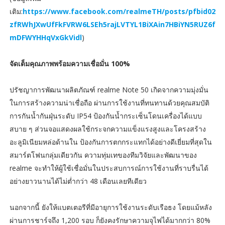
เติม:
https://www.facebook.com/realmeTH/posts/pfbid02
zfRWhJXwUfFkFVRW6LSEh5rajLVTYL1BiXAin7HBiYN5RUZ6f
mDFWYHHqVxGkVidl
)
จัดเต็มคุณภาพพร้อมความเชื่อมั่น 100%
ปรัชญาการพัฒนาผลิตภัณฑ์ realme Note 50 เกิดจากความมุ่งมั่น
ในการสร้างความน่าเชื่อถือ ผ่านการใช้งานที่ทนทานด้วยคุณสมบัติ
การกันน้ำกันฝุ่นระดับ IP54 ป้องกันน้ำกระเซ็นโดนเครื่องได้แบบ
สบาย ๆ ส่วนจอแสดงผลใช้กระจกความแข็งแรงสูงและโครงสร้าง
อะลูมิเนียมหล่อด้านใน ป้องกันการตกกระแทกได้อย่างดีเยี่ยมที่สุดใน
สมาร์ตโฟนกลุ่มเดียวกัน ความทุ่มเทของทีมวิจัยและพัฒนาของ
realme จะทำให้ผู้ใช้เชื่อมั่นในประสบการณ์การใช้งานที่ราบรื่นได้
อย่างยาวนานได้ไม่ต่ำกว่า 48 เดือนเลยทีเดียว
นอกจากนี้ ยังให้แบตเตอรีที่มีอายุการใช้งานระดับเรือธง โดยแม้หลัง
ผ่านการชาร์จถึง 1,200 รอบ ก็ยังคงรักษาความจุไฟได้มากกว่า 80%