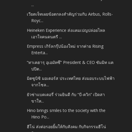
...
เวียตเจ็ทเผยข้อตกลงสำคัญร่วมกับ Airbus, Rolls-
Royc...
Heineken Experience ส่งแคมเปญปล่อยไหล
เอาใจคนดนตรี ...
Empress เกิร์ลกรุ๊ปน้องใหม่ จากค่าย Rising
Enterta...
“ทาเคฮารุ อุเอมัทซึ” President & CEO ซัมมิท แค
ปปิต...
มิตซูบิชิ มอเตอร์ส ประเทศไทย ส่งมอบระบบไฟฟ้า
จากโซล...
ยัวซ่าแบตเตอรี่ ร่วมยินดี กับ “บี-ควิก” เปิดสา
ขาให...
Hino brings smiles to the society with the
Hino Po...
ฮีโน่ ส่งต่อรอยยิ้มให้กับสังคม กับกิจกรรมฮีโน่