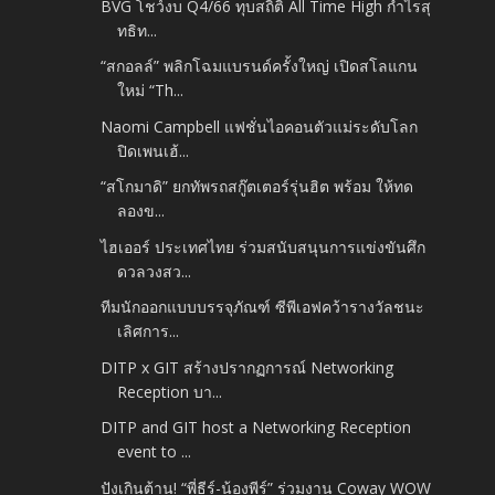
BVG โชว์งบ Q4/66 ทุบสถิติ All Time High กำไรสุ
ทธิท...
“สกอลล์” พลิกโฉมแบรนด์ครั้งใหญ่ เปิดสโลแกน
ใหม่ “Th...
Naomi Campbell แฟชั่นไอคอนตัวแม่ระดับโลก
ปิดเพนเฮ้...
“สโกมาดิ” ยกทัพรถสกู๊ตเตอร์รุ่นฮิต พร้อม ให้ทด
ลองข...
ไฮเออร์ ประเทศไทย ร่วมสนับสนุนการแข่งขันศึก
ดวลวงสว...
ทีมนักออกแบบบรรจุภัณฑ์ ซีพีเอฟคว้ารางวัลชนะ
เลิศการ...
DITP x GIT สร้างปรากฏการณ์ Networking
Reception บา...
DITP and GIT host a Networking Reception
event to ...
ปังเกินต้าน! “พี่ธีร์-น้องพีร์” ร่วมงาน Coway WOW