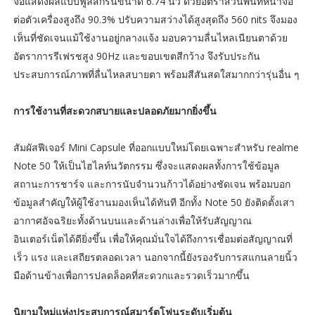
จอแสดงผลแบบฟูลสกรีนขนาด 6.74 นิ้ว ด้วยอัตราส่วนพื้นที่หน้าจอ
ต่อตัวเครื่องสูงถึง 90.3% ปรับความสว่างได้สูงสุดถึง 560 nits จึงมอง
เห็นที่ชัดเจนแม้ใช้งานอยู่กลางแจ้ง มอบความลื่นไหลเนียนตาด้วย
อัตราการรีเฟรชสูง 90Hz และขอบเขตสีกว้าง จึงรับประกัน
ประสบการณ์ภาพที่ลื่นไหลสบายตา พร้อมสีสันสดใสมากกว่ารุ่นอื่น ๆ
การใช้งานที่สะดวกสบายและปลอดภัยมากยิ่งขึ้น
สัมผัสฟีเจอร์ Mini Capsule ที่ออกแบบใหม่โดยเฉพาะสำหรับ realme
Note 50 ให้เป็นไฮไลท์นวัตกรรม ซึ่งจะแสดงผลทั้งการใช้ข้อมูล
สถานะการชาร์จ และการนับจำนวนก้าวได้อย่างชัดเจน พร้อมบอก
ข้อมูลสำคัญให้ผู้ใช้งานมองเห็นได้ทันที อีกทั้ง Note 50 ยังติดตั้งเสา
อากาศอัจฉริยะทั้งด้านบนและด้านล่างเพื่อให้รับสัญญาณ
อินเตอร์เน็ตได้ดียิ่งขึ้น เพื่อให้คุณมั่นใจได้ถึงการเชื่อมต่อสัญญาณที่
เร็ว แรง และเสถียรตลอดเวลา นอกจากนี้ยังรองรับการสแกนลายนิ้ว
มือด้านข้างเพื่อการปลดล็อคที่สะดวกและรวดเร็วมากขึ้น
นิยามใหม่แห่งประสบการณ์สมาร์ตโฟนระดับเริ่มต้น