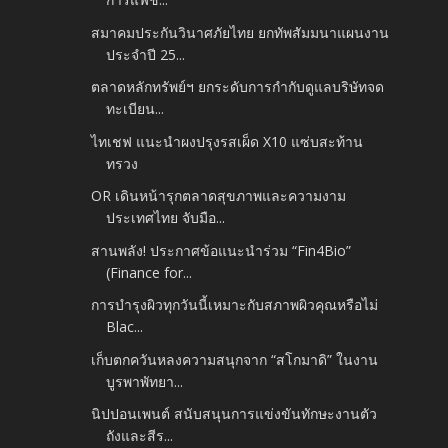
สมาคมประกันวินาศภัยไทย ยกทัพสัมมนาแผนงาน
ประจำปี 25...
ตลาดหลักทรัพย์ฯ ยกระดับการกำกับดูแลบริษัทจด
ทะเบียน...
ไทเชฟ แนะนำผงปรุงรสเผ็ด X10 แซ่บสะท้าน
ทรวง
OR เดินหน้ารุกตลาดสุขภาพและความงาม
ประเทศไทย จับมือ...
สานพลัง! ประกาศข้อแนะนำร่วม “Fin4Bio”
(Finance for...
การบำรุงผิวทุกวันนี้เหมาะกับสภาพผิวคุณหรือไม่
Blac...
เก็บตกควันหลงความสนุกจาก “สโกมาดิ” ในงาน
บูรพาพัทยา...
นิปปอนเพนต์ สนับสนุนการแข่งขันทักษะงานตัว
ถังและสีร...