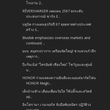
โรงงาน 2...
RÊVERSHARGER เผยแผน 2567 ยกระดับ
ประสบการณ์ ชาร์จ E...
บลูบิค กางแผนธุรกิจปี 67 ลุยตลาดต่างประเทศ
สร้าง S...
Bluebik emphasizes overseas markets and
continued ...
อบจ. สมุทรปราการ เตรียมจัดใหญ่! ชวนหวนรำลึก
เหตุการ...
ป๊ะกั่นเน้อ! “ไทรอัมพ์ เชียงใหม่” โชว์รูมและศูนย์
บ...
HONOR ร่วมแสดงความยินดีและมอบสมาร์ตโฟน
HONOR Magic...
เด็กบ้านช้าง เตือนเพื่อนวัยใส ใช้ปลั๊กและสวิตช์
อย่...
อินโดรามา เวนเจอร์ส จับมือพันธมิตร ปฏิวัติวง
การแฟช...