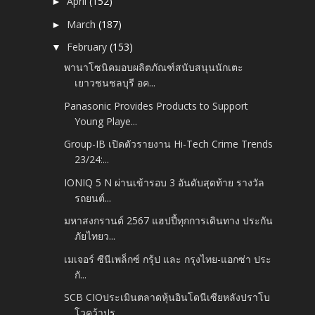
April
(152)
►
March
(187)
►
February
(153)
▼
พานาโซนิคมอบผลิตภัณฑ์สนับสนุนนักเตะ
เยาวชนชลบุรี อค...
Panasonic Provides Products to Support
Young Playe...
Group-IB เปิดตัวรายงาน Hi-Tech Crime Trends
23/24:...
IONIQ 5 N ผ่านเข้ารอบ 3 อันดับสุดท้าย รางวัล
รถยนต์...
มหาสงกรานต์ 2567 แฮปปี้ทุกการเดินทาง ประกัน
ภัยไทยว...
เมเจอร์ ซีนีเพล็กซ์ กรุ้ป และ กรุงไทย-แอกซ่า ประ
กั...
SCB CIOประเมินตลาดหุ้นอินโดนีเซียหลังปราโบ
โวคว้าปร...