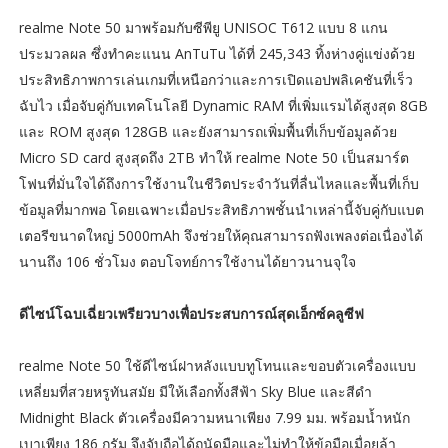
realme Note 50 มาพร้อมกับซีพียู UNISOC T612 แบบ 8 แกน
ประมวลผล ซึ่งทำคะแนน AnTuTu ได้ที่ 245,343 ทิ้งห่างคู่แข่งด้วย
ประสิทธิภาพการเล่นเกมที่เหนือกว่าและการเปิดแอปพลิเคชันที่เร็ว
ฉับไว เมื่อจับคู่กับเทคโนโลยี Dynamic RAM ที่เพิ่มแรมได้สูงสุด 8GB
และ ROM สูงสุด 128GB และยังสามารถเพิ่มพื้นที่เก็บข้อมูลด้วย
Micro SD card สูงสุดถึง 2TB ทำให้ realme Note 50 เป็นสมาร์ต
โฟนที่มั่นใจได้ถึงการใช้งานในชีวิตประจำวันที่ลื่นไหลและพื้นที่เก็บ
ข้อมูลที่มากพอ โดยเฉพาะเมื่อประสิทธิภาพชั้นนำเหล่านี้จับคู่กับแบต
เตอรีขนาดใหญ่ 5000mAh จึงช่วยให้คุณสามารถฟังเพลงต่อเนื่องได้
นานถึง 106 ชั่วโมง ตอบโจทย์การใช้งานได้ยาวนานจุใจ
ดีไซน์โฉบเฉี่ยวเพรียวบางเพื่อประสบการณ์สุดเอ็กซ์คลูซีฟ
realme Note 50 ใช้ดีไซน์ฝาหลังแบบทูโทนและขอบตัวเครื่องแบบ
เหลี่ยมที่สวยหรูทันสมัย มีให้เลือกทั้งสีฟ้า Sky Blue และสีดำ
Midnight Black ตัวเครื่องมีความหนาเพียง 7.99 มม. พร้อมน้ำหนัก
เบาเพียง 186 กรัม จึงจับถือได้ถนัดมือและไม่ทำให้ข้อมือเมื่อยล้า