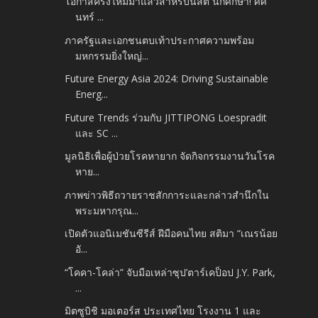
โอกาสครั้งใหม่มาแล้วสำหรับนิสิต นักศึกษา! ศศิ
นทร์ ...
ภาครัฐและเอกชนตบเท้าประกาศความพร้อม
มหกรรมยิ่งใหญ่...
Future Energy Asia 2024: Driving Sustainable
Energ...
Future Trends ร่วมกับ JITTIPONG Loespradit
และ SC ...
มูลนิธิเพื่อผู้ป่วยโรคหายาก จัดกิจกรรมงานวันโรค
หาย...
ภาพข่าวพิธีถวายราชสักการะและกล่าวสำนึกใน
พระมหากรุณ...
เปิดตัวแอนิเมชันซีรีส์ ฝีมือคนไทย สติมา “เณรน้อย
อั...
“โคคา-โคล่า” จับมือเหล่าซุป’ตาร์เคป็อป J.Y. Park,
...
มิตซูบิชิ มอเตอร์ส ประเทศไทย โรงงาน 1 และ