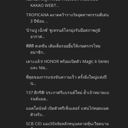
KAKAO WEBT...
TROPICANA ผงาดคว้ารางวัลอุตสาหกรรมดีเด่น
3 ปีซ้อน ...
‘บ้านปู เน็กซ์’ ชูเทรนด์โลกมุ่งรับมือสภาพภูมิ
อากาศ...
พีทีที สเตชั่น เติมเต็มรอยยิ้มให้เกษตรกรไทย
สมาชิก...
เคาะแล้ว! HONOR พร้อมเปิดตัว Magic 6 Series
และ Ma...
ที่สุดของการแข่งขันความเร็ว ครั้งยิ่งใหญ่แห่งปี
Is...
137 ดีกรี® ประกาศรีแบรนด์ใหม่ ย้ำเป้าหมายแบ
รนด์นมอ...
แมคโดนัลด์ เปิดตัวพรีเซ็นเตอร์ แฟนไก่ทอดแมค
ตัวจริง...
SCB CIO มอง3ปัจจัยหลักหนุนตลาดหุ้นเวียดนาม