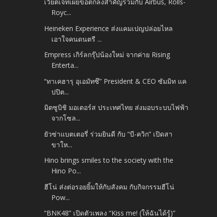
เวียตเจ็ทเผยข้อตกลงสำคัญร่วมกับ Airbus, Rolls-
Royc...
Heineken Experience ส่งแคมเปญปล่อยไหล
เอาใจคนดนตรี ...
Empress เกิร์ลกรุ๊ปน้องใหม่ จากค่าย Rising
Enterta...
“ทาเคฮารุ อุเอมัทซึ” President & CEO ซัมมิท แค
ปปิต...
มิตซูบิชิ มอเตอร์ส ประเทศไทย ส่งมอบระบบไฟฟ้า
จากโซล...
ยัวซ่าแบตเตอรี่ ร่วมยินดี กับ “บี-ควิก” เปิดสา
ขาให...
Hino brings smiles to the society with the
Hino Po...
ฮีโน่ ส่งต่อรอยยิ้มให้กับสังคม กับกิจกรรมฮีโน่
Pow...
“BNK48” เปิดตัวเพลง “Kiss me! (ให้ฉันได้รู้)”