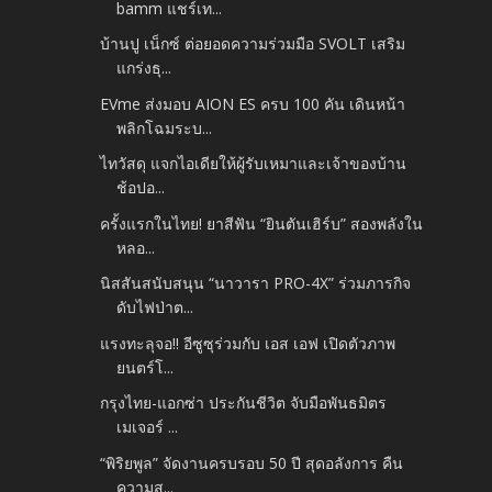
bamm แชร์เท...
บ้านปู เน็กซ์ ต่อยอดความร่วมมือ SVOLT เสริม
แกร่งธุ...
EVme ส่งมอบ AION ES ครบ 100 คัน เดินหน้า
พลิกโฉมระบ...
ไทวัสดุ แจกไอเดียให้ผู้รับเหมาและเจ้าของบ้าน
ช้อปอ...
ครั้งแรกในไทย! ยาสีฟัน “ยินตันเฮิร์บ” สองพลังใน
หลอ...
นิสสันสนับสนุน “นาวารา PRO-4X” ร่วมภารกิจ
ดับไฟป่าต...
แรงทะลุจอ!! อีซูซุร่วมกับ เอส เอฟ เปิดตัวภาพ
ยนตร์โ...
กรุงไทย-แอกซ่า ประกันชีวิต จับมือพันธมิตร
เมเจอร์ ...
“พิริยพูล” จัดงานครบรอบ 50 ปี สุดอลังการ คืน
ความสุ...