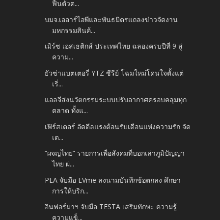
ฟื้นตัวต...
บมจ.เออาร์ไอพีและพันธมิตรแถลงข่าวจัดงาน
มหกรรมสินค้...
เมิร์ซ เอสเธติกส์ ประเทศไทย ฉลองครบปีที่ 9 สู่
ความ...
ยัวซ่าแบตเตอรี่ YTZ ซีรีย์ โฉมใหม่โดนใจตั้งแต่
เริ่...
แอลจีส่งนวัตกรรมระบบปรับอากาศครอบคลุมทุก
ตลาด ทั้งแ...
เฟิร์สเตอร์ อัดดีลแรงต้อนรับเดือนแห่งความรัก จัด
เต...
“ผจญไทย” รายการเพื่อสังคมที่บอกเล่าภูมิปัญญา
ไทย ผ่...
PEA จับมือ EVme ลงนามบันทึกข้อตกลง ศึกษา
การให้บริก...
อินฟอร์มาฯ จับมือ TESTA เสริมทักษะ ความรู้
ความแข็...