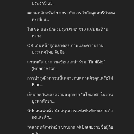
ประจำปี 25...
ตลาดหลักทรัพย์ฯ ยกระดับการกำกับดูแลบริษัทจด
ทะเบียน...
ไทเชฟ แนะนำผงปรุงรสเผ็ด X10 แซ่บสะท้าน
ทรวง
OR เดินหน้ารุกตลาดสุขภาพและความงาม
ประเทศไทย จับมือ...
สานพลัง! ประกาศข้อแนะนำร่วม “Fin4Bio”
(Finance for...
การบำรุงผิวทุกวันนี้เหมาะกับสภาพผิวคุณหรือไม่
Blac...
เก็บตกควันหลงความสนุกจาก “สโกมาดิ” ในงาน
บูรพาพัทยา...
นิปปอนเพนต์ สนับสนุนการแข่งขันทักษะงานตัว
ถังและสีร...
"ตลาดหลักทรัพย์ฯ ปรับเกณฑ์เปิดเผยรายชื่อผู้ถือ
หลัก...