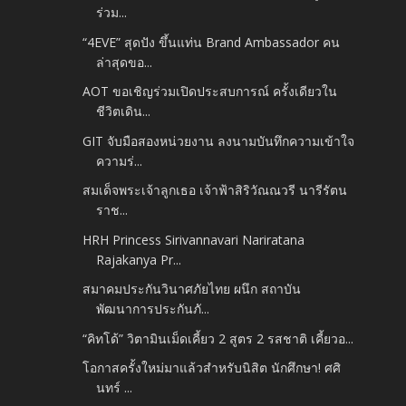
ร่วม...
“4EVE” สุดปัง ขึ้นแท่น Brand Ambassador คน
ล่าสุดขอ...
AOT ขอเชิญร่วมเปิดประสบการณ์ ครั้งเดียวใน
ชีวิตเดิน...
GIT จับมือสองหน่วยงาน ลงนามบันทึกความเข้าใจ
ความร่...
สมเด็จพระเจ้าลูกเธอ เจ้าฟ้าสิริวัณณวรี นารีรัตน
ราช...
HRH Princess Sirivannavari Nariratana
Rajakanya Pr...
สมาคมประกันวินาศภัยไทย ผนึก สถาบัน
พัฒนาการประกันภั...
“คิทโด้” วิตามินเม็ดเคี้ยว 2 สูตร 2 รสชาติ เคี้ยวอ...
โอกาสครั้งใหม่มาแล้วสำหรับนิสิต นักศึกษา! ศศิ
นทร์ ...