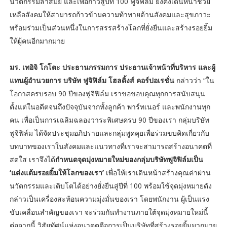
นวัตกรรมล้ำสมัย และเพื่อก้าวสู่ปีที่ 100 ฟูจิฟิล์ม ยังคงเดินหน้าช่วย
เหลือสังคมให้สามารถก้าวข้ามความท้าทายด้านสังคมและสุขภาวะ
พร้อมร่วมเป็นส่วนหนึ่งในการสรรสร้างโลกที่ยั่งยืนและสร้างรอยยิ้ม
ให้ผู้คนอีกมากมาย
มร. เทอิจิ โกโตะ ประธานกรรมการ ประธานเจ้าหน้าที่บริหาร และผู้
แทนผู้อำนวยการ บริษัท ฟูจิฟิล์ม โฮลดิ้งส์ คอร์ปอเรชั่น
กล่าวว่า “ใน
โอกาสครบรอบ 90 ปีของฟูจิฟิล์ม เราขอขอบคุณทุกการสนับสนุน
ตั้งแต่ในอดีตจนถึงปัจจุบันจากทั้งลูกค้า พาร์ทเนอร์ และพนักงานทุก
คน เพื่อเป็นการเฉลิมฉลองวาระพิเศษครบ 90 ปีของเรา กลุ่มบริษัท
ฟูจิฟิล์ม ได้จัดประชุมอภิปรายและกลุ่มพูดคุยเพื่อร่วมขบคิดเกี่ยวกับ
บทบาทของเราในสังคมและแนวทางที่เราจะสามารถสร้างอนาคตที่
สดใส เราจึงได้
กำหนดจุดมุ่งหมายใหม่ของกลุ่มบริษัทฟูจิฟิล์มเป็น
‘แต่งแต้มรอยยิ้มให้โลกของเรา’
เพื่อให้เราเดินหน้าสร้างคุณค่าผ่าน
นวัตกรรมและเติบโตได้อย่างยั่งยืนสู่ปีที่ 100 พร้อมใช้จุดมุ่งหมายดัง
กล่าวเป็นเครื่องสะท้อนความมุ่งมั่นของเรา โดยพนักงาน ผู้เป็นแรง
ขับเคลื่อนสำคัญของเรา จะร่วมกันทำงานภายใต้จุดมุ่งหมายใหม่นี้
ต่อจากนี้ วิสัยทัศน์แห่งอนาคตคือการเป็นบริษัทที่สร้างรอยยิ้มมากมาย