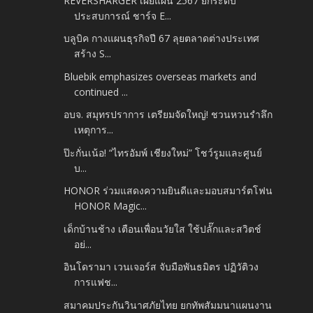
RÊVERSHARGER เผยแผน 2567 ยกระดับ
ประสบการณ์ ชาร์จ E...
บลูบิค กางแผนธุรกิจปี 67 ลุยตลาดต่างประเทศ
สร้าง S...
Bluebik emphasizes overseas markets and
continued ...
อบจ. สมุทรปราการ เตรียมจัดใหญ่! ชวนหวนรำลึก
เหตุการ...
ป๊ะกั่นเน้อ! “ไทรอัมพ์ เชียงใหม่” โชว์รูมและศูนย์
บ...
HONOR ร่วมแสดงความยินดีและมอบสมาร์ตโฟน
HONOR Magic...
เด็กบ้านช้าง เตือนเพื่อนวัยใส ใช้ปลั๊กและสวิตช์
อย่...
อินโดรามา เวนเจอร์ส จับมือพันธมิตร ปฏิวัติวง
การแฟช...
สมาคมประกันวินาศภัยไทย ยกทัพสัมมนาแผนงาน