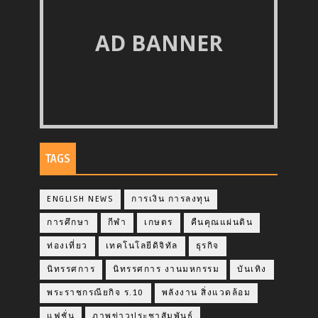
AD BANNER
TAGS
ENGLISH NEWS
การเงิน การลงทุน
การศึกษา
กีฬา
เกษตร
คืนคุณแผ่นดิน
ท่องเที่ยว
เทคโนโลยีดิจิทัล
ธุรกิจ
นิทรรศการ
นิทรรศการ งานมหกรรม
บันเทิง
พระราชกรณียกิจ ร.10
พลังงาน สิ่งแวดล้อม
แฟชั่น
ภาพข่าวประชาสัมพันธ์