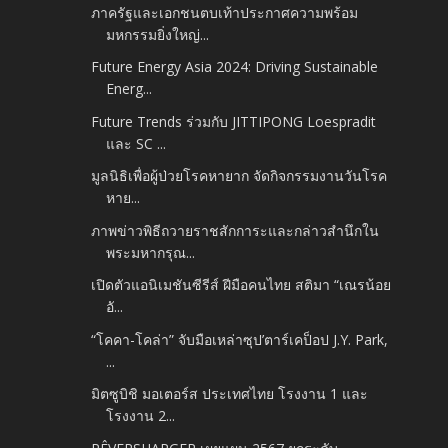
ภาครัฐและเอกชนตบเท้าประกาศความพร้อม
มหกรรมยิ่งใหญ่...
Future Energy Asia 2024: Driving Sustainable
Energ...
Future Trends ร่วมกับ JITTIPONG Loespradit
และ SC ...
มูลนิธิเพื่อผู้ป่วยโรคหายาก จัดกิจกรรมงานวันโรค
หาย...
ภาพข่าวพิธีถวายราชสักการะและกล่าวสำนึกใน
พระมหากรุณ...
เปิดตัวแอนิเมชันซีรีส์ ฝีมือคนไทย สติมา “เณรน้อย
อั...
“โคคา-โคล่า” จับมือเหล่าซุป’ตาร์เคป็อป J.Y. Park,
...
มิตซูบิชิ มอเตอร์ส ประเทศไทย โรงงาน 1 และ
โรงงาน 2...