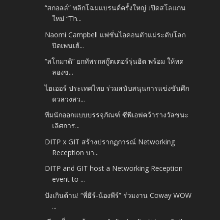
“สกอลล์” พลิกโฉมแบรนด์ครั้งใหญ่ เปิดสโลแกน
ใหม่ “Th...
Naomi Campbell แฟชั่นไอคอนตัวแม่ระดับโลก
ปิดเพนเฮ้...
“สโกมาดิ” ยกทัพรถสกู๊ตเตอร์รุ่นฮิต พร้อม ให้ทด
ลองข...
ไฮเออร์ ประเทศไทย ร่วมสนับสนุนการแข่งขันศึก
ดวลวงสว...
ทีมนักออกแบบบรรจุภัณฑ์ ซีพีเอฟคว้ารางวัลชนะ
เลิศการ...
DITP x GIT สร้างปรากฏการณ์ Networking
Reception บา...
DITP and GIT host a Networking Reception
event to ...
ปังเกินต้าน! “พี่ธีร์-น้องพีร์” ร่วมงาน Coway WOW
...