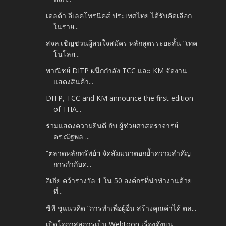
เดลต้า อีเลคโทรนิคส์ ประเทศไทย ได้รับคัดเลือก
ในราย...
สจล.เชิญชวนผู้สนใจสมัคร หลักสูตรระยะสั้น “เทค
โนโลย...
พาณิชย์ DITP ผนึกกำลัง TCC และ KM จัดงาน
แสดงสินค้า...
DITP, TCC and KM announce the first edition
of THA...
ร่วมแสดงความยินดี กับ ผู้ช่วยศาสตราจารย์
ดร.ณัฐพล ...
“ตลาดหลักทรัพย์ฯ จัดสัมมนาตอกย้ำความสำคัญ
การกำกับด...
อิเกีย คว้ารางวัล 1 ใน 50 องค์กรที่น่าทำงานด้วย
ที่...
ซีพี ชูแนวคิด “การทำเพื่อผู้อื่น สร้างคุณค่าได้ ตล...
เปิดโอกาสสู่การเป็น Webtoon เรื่องดังบน