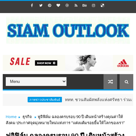
ททท. ชวนสัมผัสพลังแห่งศรัทธา ร่วมงาน "ห่มผ้าหลวง
ภาพข่าวประชาสัมพันธ์
Home
ธุรกิจ
ฟูจิฟิล์ม ฉลองครบรอบ 90 ปี เดินหน้าสร้างคุณค่าให้
สังคม ประกาศจุดมุ่งหมายใหม่แห่งการ “แต่งแต้มรอยยิ้มให้โลกของเรา”