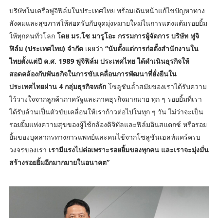
บริษัทในเครือฟูจิฟิล์มในประเทศไทย พร้อมเดินหน้าแก้ไขปัญหาทาง
สังคมและสุขภาพให้สอดรับกับจุดมุ่งหมายใหม่ในการแต่งแต้มรอยยิ้ม
ให้ทุกคนทั่วโลก
โดย
มร.โซ มารูโอะ กรรมการผู้จัดการ บริษัท ฟูจิ
ฟิล์ม (ประเทศไทย) จำกัด
เผยว่า
“นับตั้งแต่การก่อตั้งสำนักงานใน
ไทยตั้งแต่ปี ค.ศ. 1989 ฟูจิฟิล์ม ประเทศไทย ได้ดำเนินธุรกิจให้
สอดคล้องกับพันธกิจในการขับเคลื่อนการพัฒนาที่ยั่งยืนใน
ประเทศไทยผ่าน 4 กลุ่มธุรกิจหลัก
โซลูชันล้ำสมัยของเราได้รับความ
ไว้วางใจจากลูกค้าภาครัฐและภาคธุรกิจมากมาย ทุก ๆ รอยยิ้มที่เรา
ได้รับล้วนเป็นตัวขับเคลื่อนให้เราก้าวต่อไปในทุก ๆ วัน ไม่ว่าจะเป็น
รอยยิ้มแห่งความสุขของผู้ใช้กล้องดิจิทัลและฟิล์มอินสแตกซ์ หรือรอย
ยิ้มของบุคลากรทางการแพทย์และคนไข้จากโซลูชันเฮลท์แคร์ครบ
วงจรของเรา
เรามีแรงไปต่อเพราะรอยยิ้มของทุกคน และเราจะมุ่งมั่น
สร้างรอยยิ้มอีกมากมายในอนาคต”