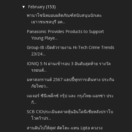
February
(153)
▼
พานาโซนิคมอบผลิตภัณฑ์สนับสนุนนักเตะ
เยาวชนชลบุรี อค...
Panasonic Provides Products to Support
Young Playe...
Group-IB เปิดตัวรายงาน Hi-Tech Crime Trends
23/24:...
IONIQ 5 N ผ่านเข้ารอบ 3 อันดับสุดท้าย รางวัล
รถยนต์...
มหาสงกรานต์ 2567 แฮปปี้ทุกการเดินทาง ประกัน
ภัยไทยว...
เมเจอร์ ซีนีเพล็กซ์ กรุ้ป และ กรุงไทย-แอกซ่า ประ
กั...
SCB CIOประเมินตลาดหุ้นอินโดนีเซียหลังปราโบ
โวคว้าปร...
สานฝันไปให้สุด! คัตโตะ-แทน Lipta ควงวง