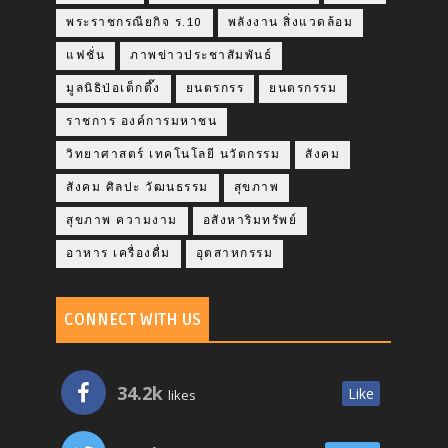
พระราชกรณียกิจ ร.10
พลังงาน สิ่งแวดล้อม
แฟชั่น
ภาพข่าวประชาสัมพันธ์
มูลนิธิป่อเต็กตึ๊ง
ยนตรกรร
ยนตรกรรม
ราชการ องค์การมหาชน
วิทยาศาสตร์ เทคโนโลยี นวัตกรรม
สังคม
สังคม ศิลปะ วัฒนธรรม
สุขภาพ
สุขภาพ ความงาม
อสังหาริมทรัพย์
อาหาร เครื่องดื่ม
อุตสาหกรรม
CONNECT WITH US
34.2k
Like
likes