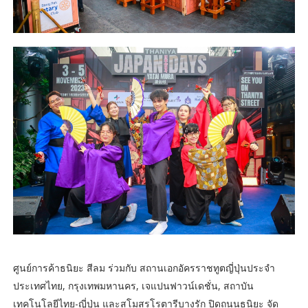
ศูนย์การค้าธนิยะ สีลม ร่วมกับ สถานเอกอัครราชทูตญี่ปุ่นประจำ
ประเทศไทย, กรุงเทพมหานคร, เจแปนฟาวน์เดชั่น, สถาบัน
เทคโนโลยีไทย-ญี่ปุ่น และสโมสรโรตารีบางรัก ปิดถนนธนิยะ จัด