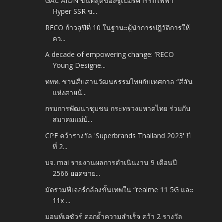
GAC AION ขนที่สุดของซูเปอร์คาร์รถไฟฟ้า
Hyper SSR ข...
RECO ก้าวสู่ปีที่ 10 ในฐานะผู้นำการปฎิวัติการให้
คว...
A decade of empowering change: ‘RECO
Young Designe...
ททท. ชวนสืบสานวัฒนธรรมไทยกับเทศกาล “สีสัน
แห่งสายน้...
กรมการพัฒนาชุมชน กระทรวงมหาดไทย ร่วมกับ
สมาคมแม่บ้...
CPF คว้ารางวัล 'Superbrands Thailand 2023' ปี
ที่ 2...
บจ. mai รายงานผลการดำเนินงาน 9 เดือนปี
2566 ยอดขาย...
มัดรวมฟีเจอร์กล้องขั้นเทพใน “realme 11 5G และ
11x ...
มอนท์เอซัวร์ ตอกย้ำความสำเร็จ คว้า 2 รางวัล