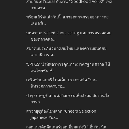
สายกินเตรียมเฮ! กับงาน “GoodFood Vol.02” เทศ
กาลอาห...
พร้อมเสิร์ฟแล้ววันนี้! สภาอุตสาหกรรมอาหารทะ
เลนอร์เ...
บทความ: Naked short selling และการตรวจสอบ
ของตลาดหล...
สมาคมประกันวินาศภัยไทย แสดงความยินดีกับ
เลขาธิการ ค...
‘CPFGS’ นำทัพอาหารคุณภาพมาตรฐานสากล ให้
คนไทยชิม-ช้...
เครือข่ายลดบริโภคเค็ม ประกาศจัด “งาน
นิทรรศการครบรอ...
บำรุงราษฎร์ สานต่อกิจกรรมเพื่อสังคม จัดงานวิ่ง
การก...
สาวกยูซุต้องไม่พลาด “Cheers Selection
Japanese Yuz...
ถอดแนวคิดดีลเลอร์ยอดเยี่ยมแห่งปี “เอ็มวัน นิส