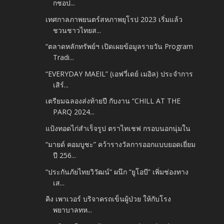
กชอป...
เทศกาลภาพยนตร์สหภาพยุโรป 2023 เริ่มแล้ว
ชวนชาวไทยส...
“ตลาดหลักทรัพย์ฯ เปิดเผยข้อมูลรายวัน Program
Tradi...
“EVERYDAY MAEIL” (เอฟวี่เดย์ เมอิล) ประจำการ
เสิร์...
เตรียมฉลองส่งท้ายปี กับงาน “CHILL AT THE
PARQ 2024...
แป้งทอดไก่สำเร็จรูป ตราไทเชฟ กรอบนอกนุ่มใน
“มายด์ คอมบูชะ” คว้ารางวัลการออกแบบยอดเยี่ยม
ปี 256...
“ประกันภัยไทยวิวัฒน์” ผนึก “ยูโอบี” เพิ่มช่องทาง
เส...
คิง เพาเวอร์ บริจาครถเข็นผู้ป่วย ให้กับโรง
พยาบาลทห...