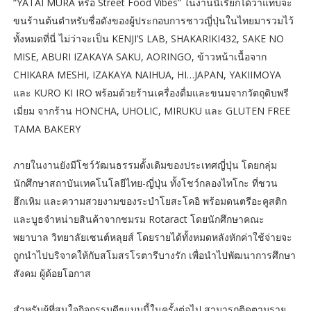
“YATAI MURA หรือ Street Food Vibes” ในงานนี้เรียกได้ว่าแทบจะ
ขนร้านต้นตำหรับชื่อดังของผู้ประกอบการชาวญี่ปุ่นในไทยมารวมไว้
ทั้งหมดที่นี่ ไม่ว่าจะเป็น KENJI’S LAB, SHAKARIKI432, SAKE NO
MISE, ABURI IZAKAYA SAKU, AORINGO, ข้าวหน้าเนื้อจาก
CHIKARA MESHI, IZAKAYA NAIHUA, HI…JAPAN, YAKIIMOYA
และ KURO KI IRO พร้อมด้วยร้านเครื่องดื่มและขนมจากวัตถุดิบพรี
เมี่ยม จากร้าน HONCHA, UHOLIC, MIRUKU และ GLUTEN FREE
TAMA BAKERY
ภายในงานยังมีโชว์วัฒนธรรมดั้งเดิมของประเทศญี่ปุ่น โดยกลุ่ม
นักศึกษาสถาบันเทคโนโลยีไทย-ญี่ปุ่น ทั้งโชว์กลองไทโกะ ที่ชวน
ฮึกเหิม และความสวยงามของระบำโยสะโคอิ พร้อมดนตรีอะคูสติก
และบูธจำหน่ายสินค้าจากชมรม Rotaract โดยนักศึกษาคณะ
พยาบาล วิทยาลัยเซนต์หลุยส์ โดยรายได้ทั้งหมดหลังหักค่าใช้จ่ายจะ
ถูกนำไปบริจาคให้กับสโมสรโรตารีบางรัก เพื่อนำไปพัฒนาการศึกษา
สังคม ผู้ด้อยโอกาส
สำหรับผู้ที่สนใจกิจกรรมดีๆแบบนี้ในครั้งต่อไป สามารถติดตามราย