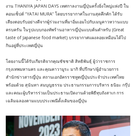
งาน THANIYA JAPAN DAYS เทศกาลงานญี่ปุ่นครั้งยิ่งใหญ่แห่งปี ใน
คอนเซ็ปต์ “YATAI MURA” โดยบรรยากาศในงานสุดคึกคัก ได้รับ
เสียงตอบรับอย่างดีจากผู้ร่วมงานที่มาอิ่มเอมไปกับเมนูคาวหวานแบบ
ครบครัน ในรูปแบบกองทัพร้านอาหารญี่ปุ่นแบบต้นตำหรับ (Great
taste of Japanese food market) บรรยากาศแผงลอยเหมือนได้ไป
กินอยู่ที่ประเทศญี่ปุ่น
โดยงานนี้ได้รับเกียรติจากคุณชัชชาติ สิทธิพันธุ์ ผู้ว่าราชการ
กรุงเทพมหานคร และคุณคาวามูระ มากิ ที่ปรึกษา/ผู้อำนวยการ
สำนักข่าวสารญี่ปุ่น สถานเอกอัครราชทูตญี่ปุ่นประจำประเทศไทย
พร้อมด้วย สุนันทา สมบุญธรรม ประธานกรรมการบริหาร ธนิยะ กรุ๊ป
และคณะผู้บริหารร่วมเป็นประธานเปิดงานด้วยพิธีทุบถังสาเก การ
เฉลิมฉลองตามแบบประเพณีดั้งเดิมของญี่ปุ่น