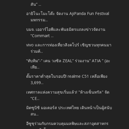
สัน” ...
อายิโนะโมะโต๊ะ จัดงาน AjiPanda Fun Festival
มหกรรม...
บมจ. เออาร์ไอพีและพันธมิตรแถลงข่าวจัดงาน
“Commart ...
vivo และการท่องเที่ยวสิงคโปร์ เชิญชวนทุกคนมา
ร่วมค้...
“ทับทิม”-“ เคน วงซิล ZEAL” ร่วมงาน“ ATIA ” (อะ
เทีย...
ดั๊มราคาต่ำสุดในรอบปี! realme C51 เหลือเพียง
3,699...
เทศกาลแห่งความสุขเริ่มแล้ว! "ห้างเซ็นทรัล" จัด
“CE...
มิตซูบิชิ มอเตอร์ส ประเทศไทย เดินหน้าเป็นผู้สนับ
สน...
อีซูซุร่วมกับกรมควบคุมมลพิษและสภาอุตสาหกร