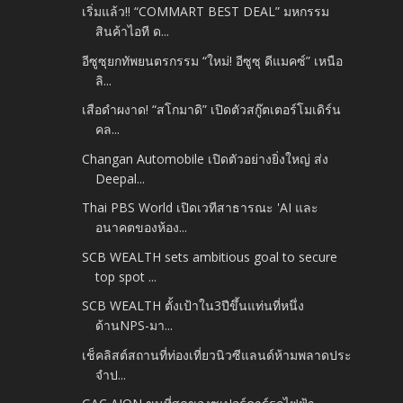
เริ่มแล้ว!! “COMMART BEST DEAL” มหกรรม
สินค้าไอที ด...
อีซูซุยกทัพยนตรกรรม “ใหม่! อีซูซุ ดีแมคซ์” เหนือ
ลิ...
เสือดำผงาด! “สโกมาดิ” เปิดตัวสกู๊ตเตอร์โมเดิร์น
คล...
Changan Automobile เปิดตัวอย่างยิ่งใหญ่ ส่ง
Deepal...
Thai PBS World เปิดเวทีสาธารณะ 'AI และ
อนาคตของห้อง...
SCB WEALTH sets ambitious goal to secure
top spot ...
SCB WEALTH ตั้งเป้าใน3ปีขึ้นแท่นที่หนึ่ง
ด้านNPS-มา...
เช็คลิสต์สถานที่ท่องเที่ยวนิวซีแลนด์ห้ามพลาดประ
จำป...