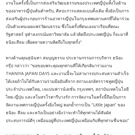
งานในครั้งนี้เป็นการส่งเสริมวัฒนธรรมของประเทศญี่ปุ่นทั้งในด้าน
ของอาหารญี่ปุ่นต้นตำหรับ, ศิลปะการแสดงแบบดั้งเดิม ทั้งยังเป็นการ
ส่งเสริมผู้ประกอบการร้านอาหารญี่ปุ่นในกรุงเทพมหานครที่ได้มาร่วม
เป็นตัวแทนเผยแพร่วัฒนธรรม ซึ่งในครั้งที่ตนเองมาเรียนที่คณะ
รัฐศาสตร์ จุฬาลงกรณ์มหาวิทยาลัย แล้วคิดถึงประเทศญี่ปุ่น ก็จะมาที่
ธนิยะสีลม เพื่อคลายความคิดถึงในทุกครั้ง”
ทางด้านคุณสุนันทา สมบุญธรรม ประธานกรรมการบริหาร ธนิยะ
กรุ๊ป กล่าวว่า “ขอขอบพระคุณทุกท่านที่ให้เกียรติมาร่วมงาน
THANIYA JAPAN DAYS และงานนี้จะไม่สามารถประสบความสำเร็จ
ได้เลยถ้าไม่ได้รับความร่วมมืออันดีจาก สถานเอกอัครราชทูตญี่ปุ่น
ประจำประเทศไทย, เจแปนฟาวน์เดชั่น กรุงเทพฯ, สถาบันเทคโนโลยี
ไทย-ญี่ปุ่น และสโมสรโรตารีบางรัก การจัดงานในครั้งนี้ถือเป็นการ
จัดงานเทศกาลญี่ปุ่นครั้งยิ่งใหญ่ ตอกย้ำการเป็น “Little Japan” ของ
ธนิยะ สีลม และหวังเป็นอย่างยิ่งว่าจะทำให้ทุกท่านได้สัมผัส
ประสบการณ์ดีๆ เหมือนอยู่ที่ประเทศญี่ปุ่นเหมือนกับที่ทุกท่านชื่นชอบ”