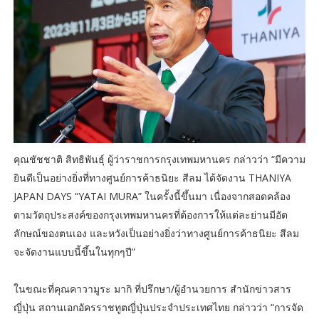
คุณชัชชาติ สิทธิพันธุ์ ผู้ว่าราชการกรุงเทพมหานคร กล่าวว่า “มีความ
ยินดีเป็นอย่างยิ่งที่ทางศูนย์การค้าธนิยะ สีลม ได้จัดงาน THANIYA
JAPAN DAYS “YATAI MURA” ในครั้งนี้ขึ้นมา เนื่องจากสอดคล้อง
ตามวัตถุประสงค์ของกรุงเทพมหานครที่ต้องการให้แต่ละย่านมีอัต
ลักษณ์ของตนเอง และหวังเป็นอย่างยิ่งว่าทางศูนย์การค้าธนิยะ สีลม
จะจัดงานแบบนี้ขึ้นในทุกๆปี”
ในขณะที่คุณคาวามูระ มากิ ที่ปรึกษา/ผู้อำนวยการ สำนักข่าวสาร
ญี่ปุ่น สถานเอกอัครราชทูตญี่ปุ่นประจำประเทศไทย กล่าวว่า “การจัด