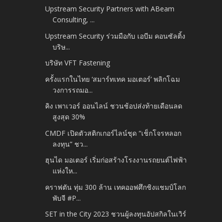
Upstream Security Partners with ABeam
Consulting, ...
Upstream Security ร่วมมือกับ เอบีม คอนซัลติ้ง
บริษ...
บริษัท VFT Fastening
ครั้งแรกในไทย ‘สมาร์ทเทค มอเตอร์’ พลิกโฉม
วงการรถมอ...
คิง เพาเวอร์ ออนไลน์ ชวนช้อปส่งท้ายเดือนลด
สูงสุด 30%
CMDF เปิดตัวสติกเกอร์ไลน์ชุด “เช็กโจรหลอก
ลงทุน” ชว...
ฮุนได มอเตอร์ เริ่มก่อสร้างโรงงานรถยนต์ไฟฟ้า
แห่งให...
คราฟตัน ทุ่ม 300 ล้าน เทคออฟศึกชิงแชมป์โลก
พับจี #P...
SET in the City 2023 ชวนผู้ลงทุนอัปสกิลในเวิร์