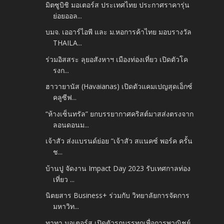
มิตซูบิชิ มอเตอร์ส ประเทศไทย ประกาศราคารุ่น
ย่อยออล...
บมจ. เออาร์ไอพี และ ม.หอการค้าไทย มอบรางวัล
THAILA...
ร่วมอิสสระ ลุยอสังหาฯ เมืองท่องเที่ยว เปิดตัวโค
รงก...
ฮาวายานัส (Havaianas) เปิดตัวแคมเปญสุดเอ็กซ์
คลูซีฟ...
“ห้างเซ็นทรัล” ยกบรรยากาศคริสต์มาสส่งตรงจาก
ลอนดอนม...
เจ้าสัว ส่งแบรนด์ย่อย “เจ้าสัว สแนคซ์ พอร์ค ครั้น
ช...
บ้านปู จัดงาน Impact Day 2023 รับเทศกาลท่อง
เที่ยว ...
นิตยสาร Business+ ร่วมกับ วิทยาลัยการจัดการ
มหาวิท...
ทาทา มอเตอร์ส เปิดตัวรถบรรทุกเพื่อการพาณิชย์