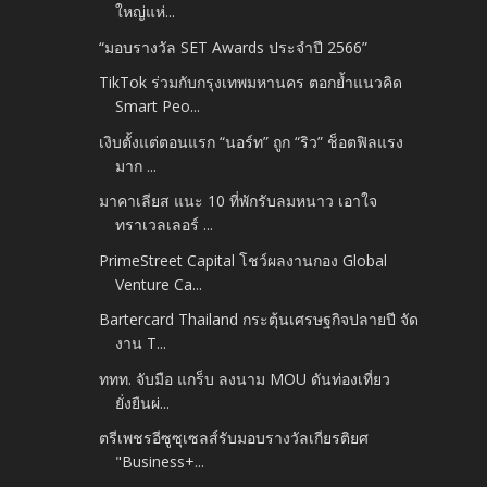
ใหญ่แห่...
“มอบรางวัล SET Awards ประจำปี 2566”
TikTok ร่วมกับกรุงเทพมหานคร ตอกย้ำแนวคิด
Smart Peo...
เงิบตั้งแต่ตอนแรก “นอร์ท” ถูก “ริว” ช็อตฟิลแรง
มาก ...
มาคาเลียส แนะ 10 ที่พักรับลมหนาว เอาใจ
ทราเวลเลอร์ ...
PrimeStreet Capital โชว์ผลงานกอง Global
Venture Ca...
Bartercard Thailand กระตุ้นเศรษฐกิจปลายปี จัด
งาน T...
ททท. จับมือ แกร็บ ลงนาม MOU ดันท่องเที่ยว
ยั่งยืนผ่...
ตรีเพชรอีซูซุเซลส์รับมอบรางวัลเกียรติยศ
"Business+...