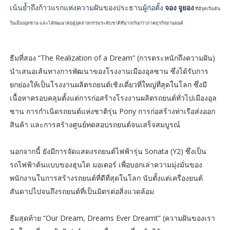
เน้นย้ำถึงก้าวแรกแห่งความฝันของประธานผู้ก่อตั้ง
จอง จูยอง
ที่มีจุดเริ่มต้น
ในเมืองอุลซาน และได้พัฒนาต่อสู่อุตสาหกรรมระดับชาติที่มากเกินกว่าภาคธุรกิจยานยนต์
ธีมที่สอง “The Realization of a Dream” (การตระหนักถึงความฝัน)
นำเสนอเส้นทางการพัฒนาของโรงงานเมืองอุลซาน ซึ่งได้รับการ
ยกย่องให้เป็นโรงงานผลิตรถยนต์เชิงเดี่ยวที่ใหญ่ที่สุดในโลก ซึ่งมี
เนื้อหาครอบคลุมตั้งแต่การก่อสร้างโรงงานผลิตรถยนต์ทั่วไปเมืองอุล
ซาน การกำเนิดรถยนต์แห่งชาติรุ่น Pony การก่อสร้างท่าเรือส่งออก
สินค้า และการสร้างศูนย์ทดสอบรถยนต์จนเสร็จสมบูรณ์
นอกจากนี้ ยังมีการจัดแสดงรถยนต์ไฟฟ้ารุ่น Sonata (Y2) ซึ่งเป็น
รถไฟฟ้าต้นแบบของฮุนได มอเตอร์ เพื่อบอกเล่าความมุ่งมั่นของ
พนักงานในการสร้างรถยนต์ที่ดีที่สุดในโลก นับตั้งแต่เครื่องยนต์
สันดาปไปจนถึงรถยนต์ที่เป็นมิตรต่อสิ่งแวดล้อม
ธีมสุดท้าย “Our Dream, Dreams Ever Dreamt” (ความฝันของเรา