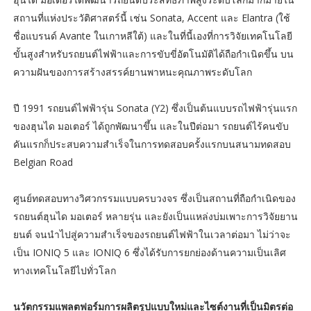
สถานที่แห่งประวัติศาสตร์นี้ เช่น Sonata, Accent และ Elantra (ใช้
ชื่อแบรนด์ Avante ในเกาหลีใต้) และในที่นี้เองที่การวิจัยเทคโนโลยี
ขั้นสูงสำหรับรถยนต์ไฟฟ้าและการขับขี่อัตโนมัติได้ถือกำเนิดขึ้น บน
ความฝันของการสร้างสรรค์ยานพาหนะคุณภาพระดับโลก
ปี 1991 รถยนต์ไฟฟ้ารุ่น Sonata (Y2) ซึ่งเป็นต้นแบบรถไฟฟ้ารุ่นแรก
ของฮุนได มอเตอร์ ได้ถูกพัฒนาขึ้น และในปีต่อมา รถยนต์ไร้คนขับ
คันแรกก็ประสบความสำเร็จในการทดสอบครั้งแรกบนสนามทดสอบ
Belgian Road
ศูนย์ทดสอบทางวิศวกรรมแบบครบวงจร ซึ่งเป็นสถานที่ถือกำเนิดของ
รถยนต์ฮุนได มอเตอร์ หลายรุ่น และยังเป็นแหล่งบ่มเพาะการวิจัยยาน
ยนต์ จนนำไปสู่ความสำเร็จของรถยนต์ไฟฟ้าในเวลาต่อมา ไม่ว่าจะ
เป็น IONIQ 5 และ IONIQ 6 ซึ่งได้รับการยกย่องด้านความเป็นเลิศ
ทางเทคโนโลยีไปทั่วโลก
นวัตกรรมแพลตฟอร์มการผลิตรูปแบบใหม่และไซต์งานที่เป็นมิตรต่อ