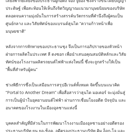
เสียงพากย์เสียงของประธานผู้ก่อตั้ง จอง จูยอง ซึ่งสร้างขึ้นโดยปัญญา
ประดิษฐ์ เพื่อสะท้อนให้เห็นถึงจิตวิญญาณแนวมานุษยนิยมของบริษัท
ตลอดจนความมุ่งมั่นในการสร้างสรรค์นวัตกรรมที่คำนึงถึงผู้คนเป็น
ศูนย์กลาง และวิสัยทัศน์ของแบรนด์ฮุนได “ความก้าวหน้าเพื่อ
มนุษยชาติ”
หลังจากการทักทายของประธานชุง จึงเป็นการอภิปรายของหัวหน้า
ฝ่ายการผลิตในประเทศ ลี ดงซอก เพื่อนำเสนอคุณสมบัติหลักและวิสัย
ทัศน์ของโรงงานผลิตรถยนต์ไฟฟ้าแห่งใหม่นี้ ซึ่งจะถูกสร้างให้เป็น
“พื้นที่สำหรับผู้คน”
ช่วงพิธีการซึ่งเป็นเสมือนการสรุปอีเวนต์ทั้งหมด จัดขึ้นบนแนวคิด
“Portal to Another Dream” เพื่อสื่อสารว่าฮุนได มอเตอร์ จะมุ่งมั่นสู่
การเป็นผู้นำในยุคยานยนต์ไฟฟ้า ผ่านการเชื่อมโยงอดีต ปัจจุบัน และ
อนาคตของโรงงานในเมืองอุลซานแห่งนี้
บุคคลสำคัญที่มีส่วนในการพัฒนาโรงงานเมืองอุลซานอย่างอดีตรอง
ประธานบริษัท ยูน ยอ-ช็อล, อดีตรองประธานบริษัท คิม อ็อก-โจ และ