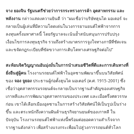
จาง ยองจิน รัฐมนตรีช่วยว่าการกระทรวงการค้า อุตสาหกรรม และ
พลังงาน
กล่าวแสดงความยินดี ว่า “ผมเชื่อว่าบริษัทฮุนได มอเตอร์ จะ
กลายเป็นผู้เล่นที่มีความโดดเด่นในวงการยานยนต์ไฟฟ้าจากการ
ลงทุนครั้งมหาศาลนี้ โดยรัฐบาลจะเน้นย้ำสนับสนุนการปรับปรุง
เงื่อนไขการลงทุนธุรกิจ รวมถึงสร้างมาตรการจูงใจทางภาษีที่ชัดเจน
และขจัดกฎระเบียบที่ขัดขวางการเติบโตทางเศรษฐกิจต่อไป”
สะท้อนจิตวิญญาณอันมุ่งมั่นในการนำเสนอชีวิตที่ดีและการเดินทางที่
ยั่งยืนสู่ผู้คน
โรงงานรถยนต์ไฟฟ้าในอุลซานพัฒนาขึ้นบนวิสัยทัศน์
ของ
จอง จูยอง
ประธานผู้ก่อตั้งฮุนได มอเตอร์ (ค.ศ. 1915-2001) ซึ่ง
เชื่อว่าอุตสาหกรรมรถยนต์จะกลายเป็นรากฐานสำคัญของเศรษฐกิจ
เกาหลีและการพัฒนาอุตสาหกรรมของประเทศ และเมื่อครึ่งศตวรรษ
ก่อน เขาได้เลือกเมืองอุลซานในการสร้างวิสัยทัศน์ให้เป็นรูปเป็นร่าง
ขึ้น และตระหนักถึงความฝันด้านธุรกิจยานยนต์ของเกาหลี ใน
ปัจจุบัน โรงงานรถยนต์ไฟฟ้าแห่งนี้พร้อมต่อยอดความสำเร็จจาก
รากฐานดังกล่าว เพื่อสร้างแรงกระเพื่อมไปสู่วงการรถยนต์ทั่วโลก