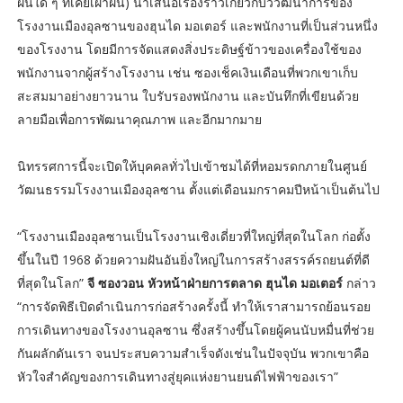
ฝันใด ๆ ที่เคยเฝ้าฝัน) นำเสนอเรื่องราวเกี่ยวกับวิวัฒนาการของ
โรงงานเมืองอุลซานของฮุนได มอเตอร์ และพนักงานที่เป็นส่วนหนึ่ง
ของโรงงาน โดยมีการจัดแสดงสิ่งประดิษฐ์ข้าวของเครื่องใช้ของ
พนักงานจากผู้สร้างโรงงาน เช่น ซองเช็คเงินเดือนที่พวกเขาเก็บ
สะสมมาอย่างยาวนาน ใบรับรองพนักงาน และบันทึกที่เขียนด้วย
ลายมือเพื่อการพัฒนาคุณภาพ และอีกมากมาย
นิทรรศการนี้จะเปิดให้บุคคลทั่วไปเข้าชมได้ที่หอมรดกภายในศูนย์
วัฒนธรรมโรงงานเมืองอุลซาน ตั้งแต่เดือนมกราคมปีหน้าเป็นต้นไป
“โรงงานเมืองอุลซานเป็นโรงงานเชิงเดี่ยวที่ใหญ่ที่สุดในโลก ก่อตั้ง
ขึ้นในปี 1968 ด้วยความฝันอันยิ่งใหญ่ในการสร้างสรรค์รถยนต์ที่ดี
ที่สุดในโลก”
จี ซองวอน หัวหน้าฝ่ายการตลาด ฮุนได มอเตอร์
กล่าว
“การจัดพิธีเปิดดำเนินการก่อสร้างครั้งนี้ ทำให้เราสามารถย้อนรอย
การเดินทางของโรงงานอุลซาน ซึ่งสร้างขึ้นโดยผู้คนนับหมื่นที่ช่วย
กันผลักดันเรา จนประสบความสำเร็จดังเช่นในปัจจุบัน พวกเขาคือ
หัวใจสำคัญของการเดินทางสู่ยุคแห่งยานยนต์ไฟฟ้าของเรา”