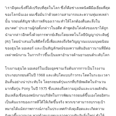
“เรามีจุดแข็งที่ได้เปรียบที่สุดในโลก ซึ่งก็คือช่างเทคนิคฝีมือเยี่ยมที่สุด
ของโลกนั่นเอง ผมเชื่อมั่นว่าด้วยความสามารถและความทุ่มเทเหล่า
นั้น รถยนต์สัญชาติเกาหลีของเราจะทำให้โลกต้องตื่นตะลึงใน
อนาคต” ประธานผู้ก่อตั้งกล่าวในอดีต คำพูดอันโด่งดังของเขาได้ถูก
นำมากล่าวอีกครั้งด้วยการพากย์เสียงโดยเทคโนโลยีปัญญาประดิษฐ์
(AI) โดยนำเสนอในพิธีครั้งนี้เพื่อแสดงถึงจิตวิญญาณแบบมนุษยนิยม
ของฮุนได มอเตอร์ และเป็นสัญลักษณ์ของความฝันอันยาวนานที่มีต่อ
เหล่าพนักงาน ในการก้าวขึ้นเป็นมหาอำนาจด้านยานยนต์ระดับโลก
โรงงานฮุนได มอเตอร์ในเมืองอุลซานเริ่มต้นจากการเป็นโรงงาน
ประกอบรถยนต์ในปี 1968 และเติบโตแบบก้าวกระโดดในระยะเวลา
อันสั้นอย่างน่าประทับใจ โดยรถยนต์รุ่นแรกที่บริษัทผลิตในจำนวน
มากคือรุ่น Pony ในปี 1975 ซึ่งแสดงถึงความมุ่งมั่นและแรงผลักดัน
อันเหลือเชื่อของพนักงานบริษัทในการพัฒนารถยนต์ขึ้นเองโดยอิสระ
เป็นคันแรกของเกาหลีใต้ให้เกิดขึ้นจริง พวกเขาสามารถบรรลุเป้า
หมายได้แม้สภาพการณ์ภายในประเทศกำลังดุเดือดและเกิดความ
กังขาขึ้นมากมาย หากด้วยแรงหนุนจากความฝันอันยิ่งใหญ่ ทำให้