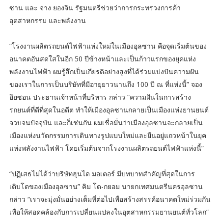
ซาน และ จาง ยองจิน รัฐมนตรีช่วยว่าการกระทรวงการค้า
อุตสาหกรรม และพลังงาน
“โรงงานผลิตรถยนต์ไฟฟ้าแห่งใหม่ในเมืองอุลซาน คือจุดเริ่มต้นของ
อนาคตอันสดใสในอีก 50 ปีข้างหน้าและเป็นก้าวแรกของยุคแห่ง
พลังงานไฟฟ้า ผมรู้สึกเป็นเกียรติอย่างสูงที่ได้ร่วมแบ่งปันความฝัน
ของเราในการเป็นบริษัทที่มีอายุยาวนานถึง 100 ปี ณ ที่แห่งนี้” จอง
อึยซอน ประธานเจ้าหน้าที่บริหาร กล่าว “ความฝันในการสร้าง
รถยนต์ที่ดีที่สุดในอดีต ทำให้เมืองอุลซานกลายเป็นเมืองแห่งยานยนต์
จวบจนปัจจุบัน และก็เช่นกัน ผมเชื่อมั่นว่าเมืองอุลซานจะกลายเป็น
เมืองแห่งนวัตกรรมการเดินทางรูปแบบใหม่และยืนอยู่แถวหน้าในยุค
แห่งพลังงานไฟฟ้า โดยเริ่มต้นจากโรงงานผลิตรถยนต์ไฟฟ้าแห่งนี้”
“ปฏิเสธไม่ได้ว่าบริษัทฮุนได มอเตอร์ มีบทบาทสำคัญที่สุดในการ
เติบโตของเมืองอุลซาน” คิม โด-กยอม นายกเทศมนตรีนครอุลซาน
กล่าว “เราจะมุ่งมั่นอย่างเต็มที่ต่อไปเพื่อสร้างสรรค์อนาคตใหม่ร่วมกัน
เพื่อให้สอดคล้องกับการเปลี่ยนแปลงในอุตสาหกรรมยานยนต์ทั่วโลก”