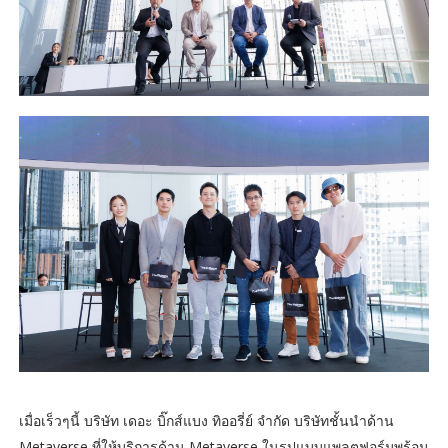
เมื่อเร็วๆนี้ บริษัท เดอะ บิ๊กส์แบง ทิออรี่ย์ จำกัด บริษัทชั้นนำด้าน
Metaverse ที่ให้บริการด้าน Metaverse ในรูปแบบแพลตฟอร์มพร้อม