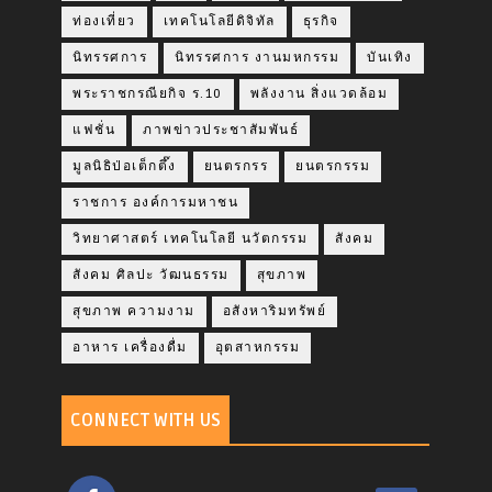
ท่องเที่ยว
เทคโนโลยีดิจิทัล
ธุรกิจ
นิทรรศการ
นิทรรศการ งานมหกรรม
บันเทิง
พระราชกรณียกิจ ร.10
พลังงาน สิ่งแวดล้อม
แฟชั่น
ภาพข่าวประชาสัมพันธ์
มูลนิธิป่อเต็กตึ๊ง
ยนตรกรร
ยนตรกรรม
ราชการ องค์การมหาชน
วิทยาศาสตร์ เทคโนโลยี นวัตกรรม
สังคม
สังคม ศิลปะ วัฒนธรรม
สุขภาพ
สุขภาพ ความงาม
อสังหาริมทรัพย์
อาหาร เครื่องดื่ม
อุตสาหกรรม
CONNECT WITH US