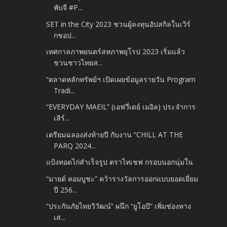
พับจี #P...
SET in the City 2023 ชวนผู้ลงทุนอัปสกิลในเวิร์
กชอป...
เทศกาลภาพยนตร์สหภาพยุโรป 2023 เริ่มแล้ว
ชวนชาวไทยส...
“ตลาดหลักทรัพย์ฯ เปิดเผยข้อมูลรายวัน Program
Tradi...
“EVERYDAY MAEIL” (เอฟวี่เดย์ เมอิล) ประจำการ
เสิร์...
เตรียมฉลองส่งท้ายปี กับงาน “CHILL AT THE
PARQ 2024...
แป้งทอดไก่สำเร็จรูป ตราไทเชฟ กรอบนอกนุ่มใน
“มายด์ คอมบูชะ” คว้ารางวัลการออกแบบยอดเยี่ยม
ปี 256...
“ประกันภัยไทยวิวัฒน์” ผนึก “ยูโอบี” เพิ่มช่องทาง
เส...