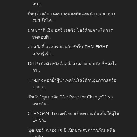
สน...
อีซูซุร่วมกับกรมควบคุมมลพิษและสภาอุตสาหกร
รมฯ จัดโค...
มาเซราติ เอ็มเอสจี เรสซิ่ง โชว์ศักยภาพในการ
ทดสอบที...
สุขสวัสดิ์ แสงมรกต คว้าชัยใน THAI FIGHT
เศรษฐีเรือ...
DITP เปิดตัวหนังสือคู่มือส่งออกแกลมปิง ชี้ช่องโอ
กา...
TP-Link ตอกย้ำผู้นำเทคโนโลยีด้านอุปกรณ์เครือ
ข่าย เ...
‘มิชลิน’ ชูแนวคิด “We Race for Change” “เรา
แข่งขัน...
CHANGAN ประเทศไทย สร้างความตื่นเต้นให้ผู้ใช้
EV ชา...
‘บุชเชอร์' ฉลอง 10 ปี เปิดประสบการณ์ฟินเหนือ
ระดับ ...