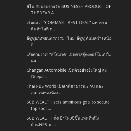
ฮีโน่ รับมอบรางวัล BUSINESS+ PRODUCT OF
THE YEAR A...
เริ่มแล้ว!! “COMMART BEST DEAL” มหกรรม
สินค้าไอที ด...
อีซูซุยกทัพยนตรกรรม “ใหม่! อีซูซุ ดีแมคซ์” เหนือ
ลิ...
เสือดำผงาด! “สโกมาดิ” เปิดตัวสกู๊ตเตอร์โมเดิร์น
คล...
Changan Automobile เปิดตัวอย่างยิ่งใหญ่ ส่ง
Deepal...
Thai PBS World เปิดเวทีสาธารณะ 'AI และ
อนาคตของห้อง...
SCB WEALTH sets ambitious goal to secure
top spot ...
SCB WEALTH ตั้งเป้าใน3ปีขึ้นแท่นที่หนึ่ง
ด้านNPS-มา...