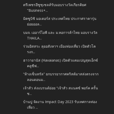
ตรีเพชรอีซูซุเซลส์รับมอบรางวัลเกียรติยศ
"Business+...
มิตซูบิชิ มอเตอร์ส ประเทศไทย ประกาศราคารุ่น
ย่อยออล...
บมจ. เออาร์ไอพี และ ม.หอการค้าไทย มอบรางวัล
THAILA...
ร่วมอิสสระ ลุยอสังหาฯ เมืองท่องเที่ยว เปิดตัวโค
รงก...
ฮาวายานัส (Havaianas) เปิดตัวแคมเปญสุดเอ็กซ์
คลูซีฟ...
“ห้างเซ็นทรัล” ยกบรรยากาศคริสต์มาสส่งตรงจาก
ลอนดอนม...
เจ้าสัว ส่งแบรนด์ย่อย “เจ้าสัว สแนคซ์ พอร์ค ครั้น
ช...
บ้านปู จัดงาน Impact Day 2023 รับเทศกาลท่อง
เที่ยว ...