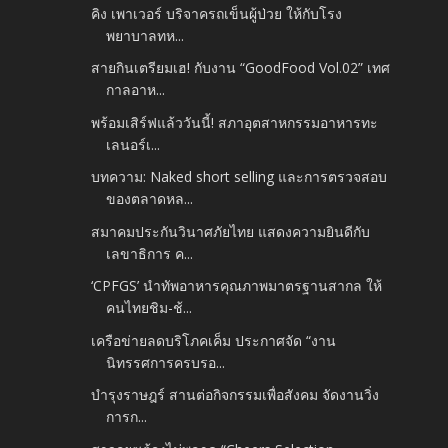
คิง เพาเวอร์ บริจาครถเข็นผู้ป่วย ให้กับโรง
พยาบาลทห...
สายกินเตรียมเฮ! กับงาน “GoodFood Vol.02” เทศ
กาลอาห...
พร้อมเสิร์ฟแล้ววันนี้! สภาอุตสาหกรรมอาหารทะ
เลนอร์เ...
บทความ: Naked short selling และการตรวจสอบ
ของตลาดหล...
สมาคมประกันวินาศภัยไทย แสดงความยินดีกับ
เลขาธิการ ค...
‘CPFGS’ นำทัพอาหารคุณภาพมาตรฐานสากล ให้
คนไทยชิม-ช้...
เครือข่ายลดบริโภคเค็ม ประกาศจัด “งาน
นิทรรศการครบรอ...
บำรุงราษฎร์ สานต่อกิจกรรมเพื่อสังคม จัดงานวิ่ง
การก...