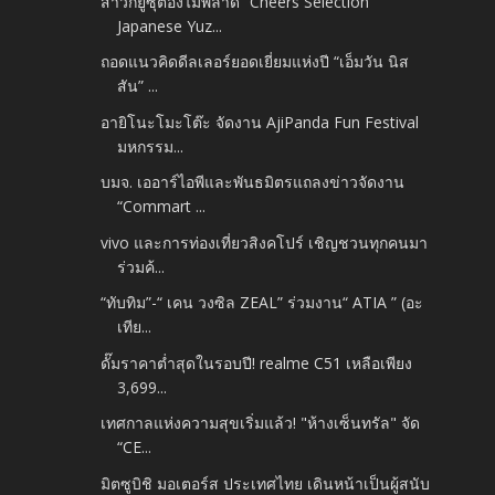
สาวกยูซุต้องไม่พลาด “Cheers Selection
Japanese Yuz...
ถอดแนวคิดดีลเลอร์ยอดเยี่ยมแห่งปี “เอ็มวัน นิส
สัน” ...
อายิโนะโมะโต๊ะ จัดงาน AjiPanda Fun Festival
มหกรรม...
บมจ. เออาร์ไอพีและพันธมิตรแถลงข่าวจัดงาน
“Commart ...
vivo และการท่องเที่ยวสิงคโปร์ เชิญชวนทุกคนมา
ร่วมค้...
“ทับทิม”-“ เคน วงซิล ZEAL” ร่วมงาน“ ATIA ” (อะ
เทีย...
ดั๊มราคาต่ำสุดในรอบปี! realme C51 เหลือเพียง
3,699...
เทศกาลแห่งความสุขเริ่มแล้ว! "ห้างเซ็นทรัล" จัด
“CE...
มิตซูบิชิ มอเตอร์ส ประเทศไทย เดินหน้าเป็นผู้สนับ