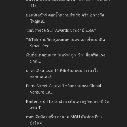
11x ...
มอนท์เอซัวร์ ตอกย้ำความสำเร็จ คว้า 2 รางวัล
ใหญ่แห่...
“มอบรางวัล SET Awards ประจำปี 2566”
TikTok ร่วมกับกรุงเทพมหานคร ตอกย้ำแนวคิด
Smart Peo...
เงิบตั้งแต่ตอนแรก “นอร์ท” ถูก “ริว” ช็อตฟิลแรง
มาก ...
มาคาเลียส แนะ 10 ที่พักรับลมหนาว เอาใจ
ทราเวลเลอร์ ...
PrimeStreet Capital โชว์ผลงานกอง Global
Venture Ca...
Bartercard Thailand กระตุ้นเศรษฐกิจปลายปี จัด
งาน T...
ททท. จับมือ แกร็บ ลงนาม MOU ดันท่องเที่ยว
ยั่งยืนผ่...