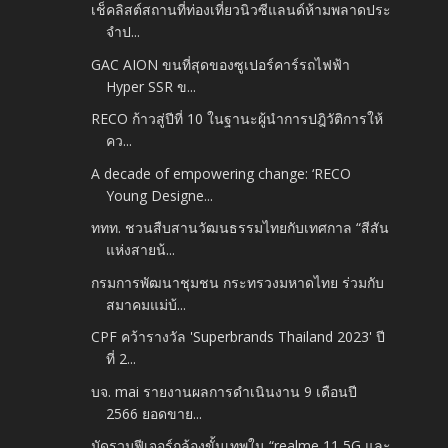
เช็คลิสต์สถานที่ท่องเที่ยวนิวซีแลนด์ห้ามพลาดประ
จำป...
GAC AION ขนที่สุดของซูเปอร์คาร์รถไฟฟ้า
Hyper SSR ข...
RECO ก้าวสู่ปีที่ 10 ในฐานะผู้นำการปฎิวัติการให้
คว...
A decade of empowering change: ‘RECO
Young Designe...
ททท. ชวนสืบสานวัฒนธรรมไทยกับเทศกาล “สีสัน
แห่งสายน้...
กรมการพัฒนาชุมชน กระทรวงมหาดไทย ร่วมกับ
สมาคมแม่บ้...
CPF คว้ารางวัล 'Superbrands Thailand 2023' ปี
ที่ 2...
บจ. mai รายงานผลการดำเนินงาน 9 เดือนปี
2566 ยอดขาย...
มัดรวมฟีเจอร์กล้องขั้นเทพใน “realme 11 5G และ