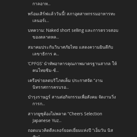
กาลอาห...
พร้อมเสิร์ฟแล้ววันนี้! สภาอุตสาหกรรมอาหารทะ
เลนอร์เ...
บทความ: Naked short selling และการตรวจสอบ
ของตลาดหล...
สมาคมประกันวินาศภัยไทย แสดงความยินดีกับ
เลขาธิการ ค...
‘CPFGS’ นำทัพอาหารคุณภาพมาตรฐานสากล ให้
คนไทยชิม-ช้...
เครือข่ายลดบริโภคเค็ม ประกาศจัด “งาน
นิทรรศการครบรอ...
บำรุงราษฎร์ สานต่อกิจกรรมเพื่อสังคม จัดงานวิ่ง
การก...
สาวกยูซุต้องไม่พลาด “Cheers Selection
Japanese Yuz...
ถอดแนวคิดดีลเลอร์ยอดเยี่ยมแห่งปี “เอ็มวัน นิส
สัน” ...