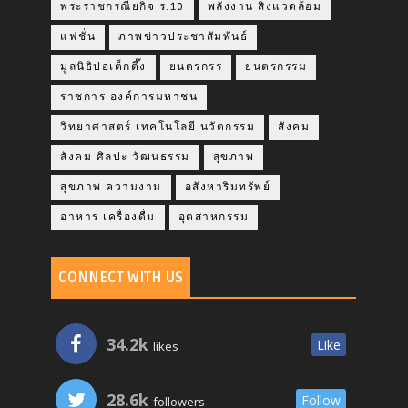
พระราชกรณียกิจ ร.10
พลังงาน สิ่งแวดล้อม
แฟชั่น
ภาพข่าวประชาสัมพันธ์
มูลนิธิป่อเต็กตึ๊ง
ยนตรกรร
ยนตรกรรม
ราชการ องค์การมหาชน
วิทยาศาสตร์ เทคโนโลยี นวัตกรรม
สังคม
สังคม ศิลปะ วัฒนธรรม
สุขภาพ
สุขภาพ ความงาม
อสังหาริมทรัพย์
อาหาร เครื่องดื่ม
อุตสาหกรรม
CONNECT WITH US
34.2k
Like
likes
28.6k
Follow
followers