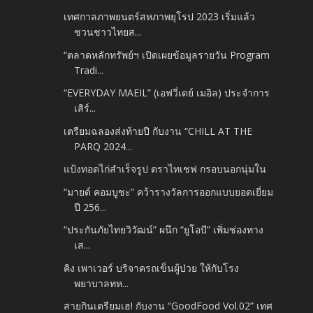
เทศกาลภาพยนตร์สหภาพยุโรป 2023 เริ่มแล้ว
ชวนชาวไทยส...
“ตลาดหลักทรัพย์ฯ เปิดเผยข้อมูลรายวัน Program
Tradi...
“EVERYDAY MAEIL” (เอฟวี่เดย์ เมอิล) ประจำการ
เสิร์...
เตรียมฉลองส่งท้ายปี กับงาน “CHILL AT THE
PARQ 2024...
แป้งทอดไก่สำเร็จรูป ตราไทเชฟ กรอบนอกนุ่มใน
“มายด์ คอมบูชะ” คว้ารางวัลการออกแบบยอดเยี่ยม
ปี 256...
“ประกันภัยไทยวิวัฒน์” ผนึก “ยูโอบี” เพิ่มช่องทาง
เส...
คิง เพาเวอร์ บริจาครถเข็นผู้ป่วย ให้กับโรง
พยาบาลทห...
สายกินเตรียมเฮ! กับงาน “GoodFood Vol.02” เทศ