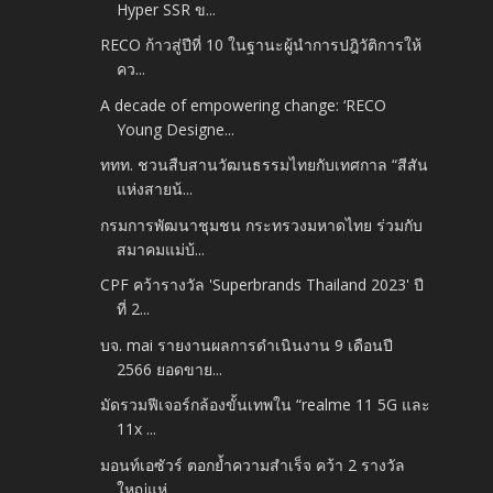
Hyper SSR ข...
RECO ก้าวสู่ปีที่ 10 ในฐานะผู้นำการปฎิวัติการให้
คว...
A decade of empowering change: ‘RECO
Young Designe...
ททท. ชวนสืบสานวัฒนธรรมไทยกับเทศกาล “สีสัน
แห่งสายน้...
กรมการพัฒนาชุมชน กระทรวงมหาดไทย ร่วมกับ
สมาคมแม่บ้...
CPF คว้ารางวัล 'Superbrands Thailand 2023' ปี
ที่ 2...
บจ. mai รายงานผลการดำเนินงาน 9 เดือนปี
2566 ยอดขาย...
มัดรวมฟีเจอร์กล้องขั้นเทพใน “realme 11 5G และ
11x ...
มอนท์เอซัวร์ ตอกย้ำความสำเร็จ คว้า 2 รางวัล
ใหญ่แห่...