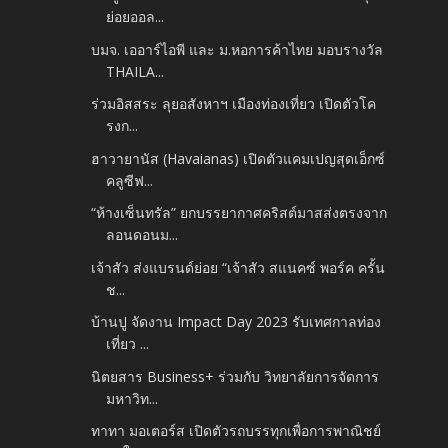
ย่อยออล...
บมจ. เออาร์ไอพี และ ม.หอการค้าไทย มอบรางวัล
THAILA...
ร่วมอิสสระ ลุยอสังหาฯ เมืองท่องเที่ยว เปิดตัวโค
รงก...
ฮาวายานัส (Havaianas) เปิดตัวแคมเปญสุดเอ็กซ์
คลูซีฟ...
“ห้างเซ็นทรัล” ยกบรรยากาศคริสต์มาสส่งตรงจาก
ลอนดอนม...
เจ้าสัว ส่งแบรนด์ย่อย “เจ้าสัว สแนคซ์ พอร์ค ครั้น
ช...
บ้านปู จัดงาน Impact Day 2023 รับเทศกาลท่อง
เที่ยว ...
นิตยสาร Business+ ร่วมกับ วิทยาลัยการจัดการ
มหาวิท...
ทาทา มอเตอร์ส เปิดตัวรถบรรทุกเพื่อการพาณิชย์