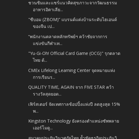
ชวนชิมและแชร์แนวคิดสุขภาวะจากวัฒนธรรม
อาหารอิตาเลีย...
"ซีบอม (ZBOM)” แบรนด์แต่งบ้านระดับไฮเอนด์
ของจีน เป...
“พนักงานตลาดหลักทรัพย์ฯ คว้าชัยจากการ
แข่งขันกีฬาเท...
"Yu-Gi-Oh! Official Card Game (OCG)" รุกตลาด
ไทย ด้...
CMEx Lifelong Learning Center จุดหมายแห่ง
การเรียนร...
QUALITY TIME, AGAIN จาก FIVE STAR คว้า
รางวัลสุดยอด...
เฟิร์สเตอร์ จัดเทศกาลช้อปปิ้งแห่งปี ลดสูงสุด 15%
พ...
Kingston Technology ยังครองตำแหน่งซัพพลาย
เออร์โมดู...
สมาคมประกันวินาศภัยไทย ย้ำชัดธุรกิจประกันวิ