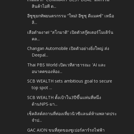
สินค้าไอที ด...
อีซูซุยกทัพยนตรกรรม “ใหม่! อีซูซุ ดีแมคซ์” เหนือ
ลิ...
เสือดำผงาด! “สโกมาดิ” เปิดตัวสกู๊ตเตอร์โมเดิร์น
คล...
Changan Automobile เปิดตัวอย่างยิ่งใหญ่ ส่ง
Deepal...
Thai PBS World เปิดเวทีสาธารณะ 'AI และ
อนาคตของห้อง...
SCB WEALTH sets ambitious goal to secure
top spot ...
SCB WEALTH ตั้งเป้าใน3ปีขึ้นแท่นที่หนึ่ง
ด้านNPS-มา...
เช็คลิสต์สถานที่ท่องเที่ยวนิวซีแลนด์ห้ามพลาดประ
จำป...
GAC AION ขนที่สุดของซูเปอร์คาร์รถไฟฟ้า