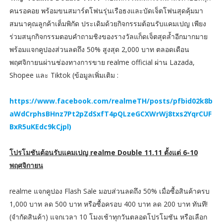
คนรอคอย พร้อมขนสมาร์ตโฟนรุ่นเรือธงและบัดเจ็ตโฟนสุดคุ้มมา
สมนาคุณลูกค้าเต็มพิกัด ประเดิมด้วยกิจกรรมต้อนรับแคมเปญ เพียง
ร่วมสนุกกิจกรรมตอบคำถามชิงของรางวัลแก็ดเจ็ตสุดล้ำอีกมากมาย
พร้อมแจกคูปองส่วนลดถึง 50% สูงสุด 2,000 บาท ตลอดเดือน
พฤศจิกายนผ่านช่องทางการขาย realme official ผ่าน Lazada,
Shopee และ Tiktok (ข้อมูลเพิ่มเติม :
https://www.facebook.com/realmeTH/posts/pfbid02k8b
aWdCrphsBHnz7Pt2pZdSxfT4pQLzeGCXWrWj8txs2YqrCUF
BxR5uKEdc9kCjpl)
โปรโมชันต้อนรับแคมเปญ realme Double 11.11 ตั้งแต่ 6-10
พฤศจิกายน
realme แจกคูปอง Flash Sale มอบส่วนลดถึง 50% เมื่อซื้อสินค้าครบ
1,000 บาท ลด 500 บาท หรือซื้อครอบ 400 บาท ลด 200 บาท ทันที!
(จำกัดสินค้า) แจกเวลา 10 โมงเช้าทุกวันตลอดโปรโมชัน หรือเลือก