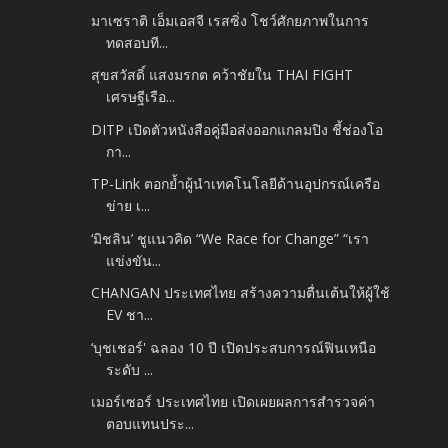
มาเซราติ เอ็มเอสจี เรสซิ่ง โชว์ศักยภาพในการ
ทดสอบที...
สุขสวัสดิ์ แสงมรกต คว้าชัยใน THAI FIGHT
เศรษฐีเรือ...
DITP เปิดตัวหนังสือคู่มือส่งออกแกลมปิง ชี้ช่องโอ
กา...
TP-Link ตอกย้ำผู้นำเทคโนโลยีด้านอุปกรณ์เครือ
ข่าย เ...
‘มิชลิน’ ชูแนวคิด “We Race for Change” “เรา
แข่งขัน...
CHANGAN ประเทศไทย สร้างความตื่นเต้นให้ผู้ใช้
EV ชา...
‘บุชเชอร์' ฉลอง 10 ปี เปิดประสบการณ์ฟินเหนือ
ระดับ ...
เมอร์เซอร์ ประเทศไทย เปิดเผยผลการสำรวจค่า
ตอบแทนประ...