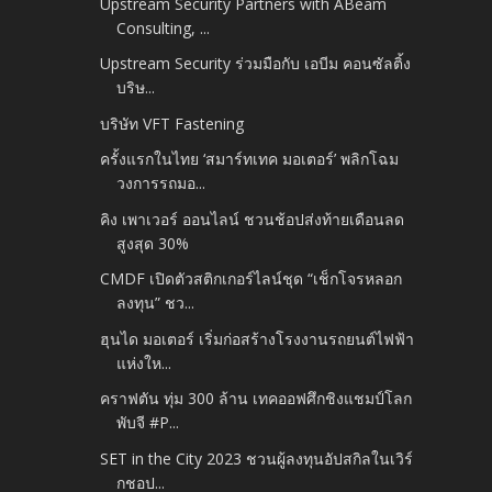
Upstream Security Partners with ABeam
Consulting, ...
Upstream Security ร่วมมือกับ เอบีม คอนซัลติ้ง
บริษ...
บริษัท VFT Fastening
ครั้งแรกในไทย ‘สมาร์ทเทค มอเตอร์’ พลิกโฉม
วงการรถมอ...
คิง เพาเวอร์ ออนไลน์ ชวนช้อปส่งท้ายเดือนลด
สูงสุด 30%
CMDF เปิดตัวสติกเกอร์ไลน์ชุด “เช็กโจรหลอก
ลงทุน” ชว...
ฮุนได มอเตอร์ เริ่มก่อสร้างโรงงานรถยนต์ไฟฟ้า
แห่งให...
คราฟตัน ทุ่ม 300 ล้าน เทคออฟศึกชิงแชมป์โลก
พับจี #P...
SET in the City 2023 ชวนผู้ลงทุนอัปสกิลในเวิร์
กชอป...