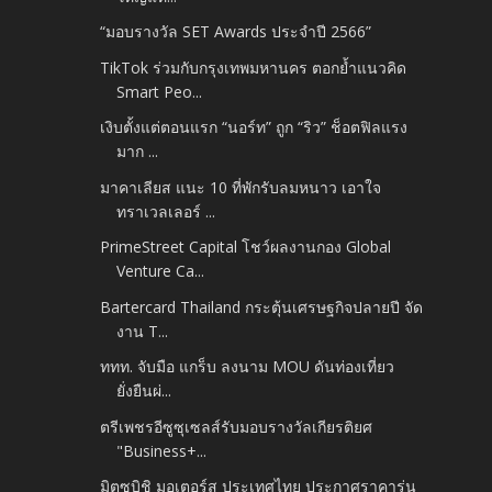
“มอบรางวัล SET Awards ประจำปี 2566”
TikTok ร่วมกับกรุงเทพมหานคร ตอกย้ำแนวคิด
Smart Peo...
เงิบตั้งแต่ตอนแรก “นอร์ท” ถูก “ริว” ช็อตฟิลแรง
มาก ...
มาคาเลียส แนะ 10 ที่พักรับลมหนาว เอาใจ
ทราเวลเลอร์ ...
PrimeStreet Capital โชว์ผลงานกอง Global
Venture Ca...
Bartercard Thailand กระตุ้นเศรษฐกิจปลายปี จัด
งาน T...
ททท. จับมือ แกร็บ ลงนาม MOU ดันท่องเที่ยว
ยั่งยืนผ่...
ตรีเพชรอีซูซุเซลส์รับมอบรางวัลเกียรติยศ
"Business+...
มิตซูบิชิ มอเตอร์ส ประเทศไทย ประกาศราคารุ่น