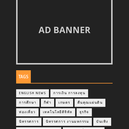
AD BANNER
TAGS
ENGLISH NEWS
การเงิน การลงทุน
การศึกษา
กีฬา
เกษตร
คืนคุณแผ่นดิน
ท่องเที่ยว
เทคโนโลยีดิจิทัล
ธุรกิจ
นิทรรศการ
นิทรรศการ งานมหกรรม
บันเทิง