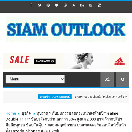
ททท. ชวนสัมผัสพลังแห่งศรัทธา ร่วมงาน "ห่ม
ภาพข่าวประชาสัมพันธ์
Home
ธุรกิจ
ทุบราคา! กับมหกรรมลดกระหน่ำส่งท้ายปี “realme
Double 11.11” ช้อปจุใจกับส่วนลดกว่า 50% สูงสุด 2,000 บาท ว้าวกับโปร
มือถือทุกรุ่น ช้อปกันคุ้ม ๆ ตลอดพฤศจิกายน บนแพลตฟอร์มออนไลน์ชั้นนำ
ทั้ง Lazada, Shopee และ Tiktok