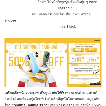
ว้าวกับโปรมือถือทุกรุ่น ช้อปกันคุ้ม ๆ ตลอด
พฤศจิกายน
บนแพลตฟอร์มออนไลน์ชั้นนำทั้ง Lazada,
Shopee
และ Tiktok
เตรียมเปิดหน้าจอรอเอฟ-เก็บคูปองกันให้ดี!
เพราะ realme แบรนด์
สมาร์ตโฟนเพื่อคนรุ่นใหม่ที่เติบโตเร็วที่สุดในโลก จัดแคมเปญสุดยิ่ง
ใหญ่
“realme Double 11.11”
กับมหกรรมลดกระหน่ำส่งท้ายปีที่ทุก