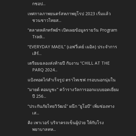
กชอป...
เทศกาลภาพยนตร์สหภาพยุโรป 2023 เริ่มแล้ว
ชวนชาวไทยส...
“ตลาดหลักทรัพย์ฯ เปิดเผยข้อมูลรายวัน Program
Tradi...
“EVERYDAY MAEIL” (เอฟวี่เดย์ เมอิล) ประจำการ
เสิร์...
เตรียมฉลองส่งท้ายปี กับงาน “CHILL AT THE
PARQ 2024...
แป้งทอดไก่สำเร็จรูป ตราไทเชฟ กรอบนอกนุ่มใน
“มายด์ คอมบูชะ” คว้ารางวัลการออกแบบยอดเยี่ยม
ปี 256...
“ประกันภัยไทยวิวัฒน์” ผนึก “ยูโอบี” เพิ่มช่องทาง
เส...
คิง เพาเวอร์ บริจาครถเข็นผู้ป่วย ให้กับโรง
พยาบาลทห...