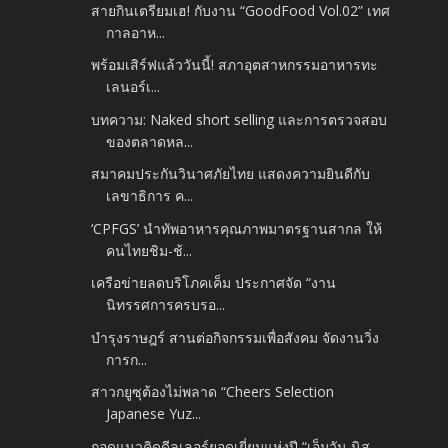
สายกินเตรียมเฮ! กับงาน “GoodFood Vol.02” เทศ
กาลอาห...
พร้อมเสิร์ฟแล้ววันนี้! สภาอุตสาหกรรมอาหารทะ
เลนอร์เ...
บทความ: Naked short selling และการตรวจสอบ
ของตลาดหล...
สมาคมประกันวินาศภัยไทย แสดงความยินดีกับ
เลขาธิการ ค...
‘CPFGS’ นำทัพอาหารคุณภาพมาตรฐานสากล ให้
คนไทยชิม-ช้...
เครือข่ายลดบริโภคเค็ม ประกาศจัด “งาน
นิทรรศการครบรอ...
บำรุงราษฎร์ สานต่อกิจกรรมเพื่อสังคม จัดงานวิ่ง
การก...
สาวกยูซุต้องไม่พลาด “Cheers Selection
Japanese Yuz...
ถอดแนวคิดดีลเลอร์ยอดเยี่ยมแห่งปี “เอ็มวัน นิส