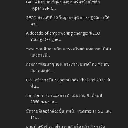
GAC AION ขนที่สุดของซูเปอร์คาร์รถไฟฟ้า
Hyper SSR ข...
RECO ก้าวสู่ปีที่ 10 ในฐานะผู้นำการปฎิวัติการให้
คว...
A decade of empowering change: ‘RECO
Young Designe...
ททท. ชวนสืบสานวัฒนธรรมไทยกับเทศกาล “สีสัน
แห่งสายน้...
กรมการพัฒนาชุมชน กระทรวงมหาดไทย ร่วมกับ
สมาคมแม่บ้...
CPF คว้ารางวัล 'Superbrands Thailand 2023' ปี
ที่ 2...
บจ. mai รายงานผลการดำเนินงาน 9 เดือนปี
2566 ยอดขาย...
มัดรวมฟีเจอร์กล้องขั้นเทพใน “realme 11 5G และ
11x ...
มอนท์เอซัวร์ ตอกย้ำความสำเร็จ คว้า 2 รางวัล