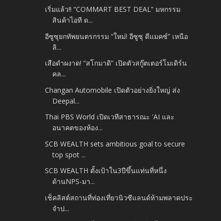
เริ่มแล้ว!! “COMMART BEST DEAL” มหกรรม
สินค้าไอที ด...
อีซูซุยกทัพยนตรกรรม “ใหม่! อีซูซุ ดีแมคซ์” เหนือ
ลิ...
เสือดำผงาด! “สโกมาดิ” เปิดตัวสกู๊ตเตอร์โมเดิร์น
คล...
Changan Automobile เปิดตัวอย่างยิ่งใหญ่ ส่ง
Deepal...
Thai PBS World เปิดเวทีสาธารณะ 'AI และ
อนาคตของห้อง...
SCB WEALTH sets ambitious goal to secure
top spot ...
SCB WEALTH ตั้งเป้าใน3ปีขึ้นแท่นที่หนึ่ง
ด้านNPS-มา...
เช็คลิสต์สถานที่ท่องเที่ยวนิวซีแลนด์ห้ามพลาดประ
จำป...