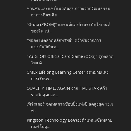
ชวนชิมและแชร์แนวคิดสุขภาวะจากวัฒนธรรม
อาหารอิตาเลีย...
"ซีบอม (ZBOM)” แบรนด์แต่งบ้านระดับไฮเอนด์
ของจีน เป...
“พนักงานตลาดหลักทรัพย์ฯ คว้าชัยจากการ
แข่งขันกีฬาเท...
"Yu-Gi-Oh! Official Card Game (OCG)" รุกตลาด
ไทย ด้...
CMEx Lifelong Learning Center จุดหมายแห่ง
การเรียนร...
QUALITY TIME, AGAIN จาก FIVE STAR คว้า
รางวัลสุดยอด...
เฟิร์สเตอร์ จัดเทศกาลช้อปปิ้งแห่งปี ลดสูงสุด 15%
พ...
Kingston Technology ยังครองตำแหน่งซัพพลาย
เออร์โมดู...