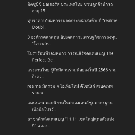
มิตซูบิชิ มอเตอร์ส ประเทศไทย ชวนลูกค้านำรถ
อายุ 15 ...
ทุบราคา! กับมหกรรมลดกระหน่ำส่งท้ายปี “realme
Doubl...
3 องค์กรตลาดทุน อัปเดตภาวะเศรษฐกิจการลงทุน
“โอกาสห...
โปรฯร้อนท้าลมหนาว วรรณสิริจัดแคมเปญ The
Perfect Be...
แรงงานไทย รู้สึกมีส่วนร่วมน้อยลงในปี 2566 รวม
ถึงคว...
realme มัดรวม 4 ไอเท็มใหม่ ดีไซน์เก๋ สเปคเทพ
ราคาเ...
แคนนอน มอบนิยามใหม่ของเลนส์ซูมมาตรฐาน
เพื่อมือโปรวั...
ลาซาด้าส่งแคมเปญ “11.11 เซลใหญ่สุดอลังแห่ง
ปี” ฉลอง...