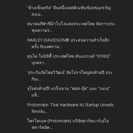
“ห้างเซ็นทรัล” ยืนหนึ่งเดสติเนชันช้อปของขวัญ
ส่งเม...
สมาคมกีฬาขี่ม้าโปโลแห่งประเทศไทย จัดการประ
ชุมความร...
HARLEY-DAVIDSON® ประสบความสำเร็จอีก
ครั้ง กับเทศกาล...
ฮุนได โมบิลิตี้ ประเทศไทย ดันแบรนด์ “IONIQ”
บุกตลา...
'ประกันภัยไทยวิวัฒน์’ จัดโปรฯใหญ่ส่งท้ายปี ประ
กันเ...
จุใจส่งท้ายปี! แกร็บชวน “ฟอส-บุ๊ค” และ “เนเน่”
แท็...
Protomate: Thai Hardware-AI Startup Unveils
Revolu...
โพรโตเมท (Protomate) บริษัทฮาร์ดแวร์เอไอ
สตาร์ทอัพ ...