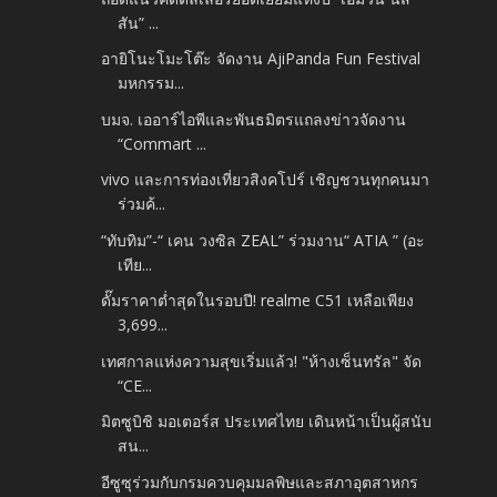
สัน” ...
อายิโนะโมะโต๊ะ จัดงาน AjiPanda Fun Festival
มหกรรม...
บมจ. เออาร์ไอพีและพันธมิตรแถลงข่าวจัดงาน
“Commart ...
vivo และการท่องเที่ยวสิงคโปร์ เชิญชวนทุกคนมา
ร่วมค้...
“ทับทิม”-“ เคน วงซิล ZEAL” ร่วมงาน“ ATIA ” (อะ
เทีย...
ดั๊มราคาต่ำสุดในรอบปี! realme C51 เหลือเพียง
3,699...
เทศกาลแห่งความสุขเริ่มแล้ว! "ห้างเซ็นทรัล" จัด
“CE...
มิตซูบิชิ มอเตอร์ส ประเทศไทย เดินหน้าเป็นผู้สนับ
สน...
อีซูซุร่วมกับกรมควบคุมมลพิษและสภาอุตสาหกร