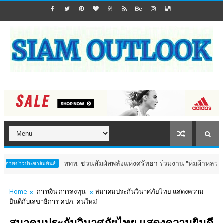
ททท. ชวนสัมผัสพลังแห่งศรัทธา ร่วมงาน "ห่มผ้าหลวงปู่ทวด ครั้งท
ะชาสัมพันธ์
Home
การเงิน การลงทุน
สมาคมประกันวินาศภัยไทย แสดงความ
ยินดีกับเลขาธิการ คปภ. คนใหม่