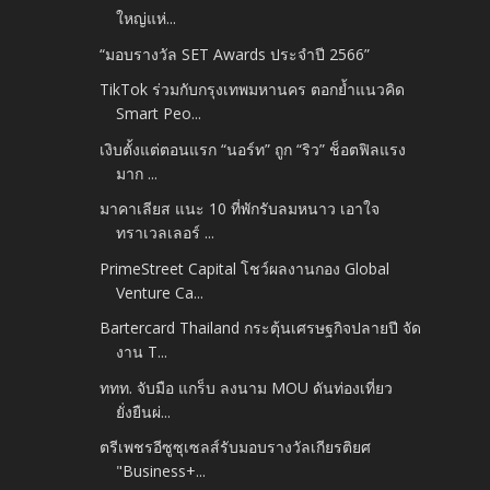
ใหญ่แห่...
“มอบรางวัล SET Awards ประจำปี 2566”
TikTok ร่วมกับกรุงเทพมหานคร ตอกย้ำแนวคิด
Smart Peo...
เงิบตั้งแต่ตอนแรก “นอร์ท” ถูก “ริว” ช็อตฟิลแรง
มาก ...
มาคาเลียส แนะ 10 ที่พักรับลมหนาว เอาใจ
ทราเวลเลอร์ ...
PrimeStreet Capital โชว์ผลงานกอง Global
Venture Ca...
Bartercard Thailand กระตุ้นเศรษฐกิจปลายปี จัด
งาน T...
ททท. จับมือ แกร็บ ลงนาม MOU ดันท่องเที่ยว
ยั่งยืนผ่...
ตรีเพชรอีซูซุเซลส์รับมอบรางวัลเกียรติยศ
"Business+...