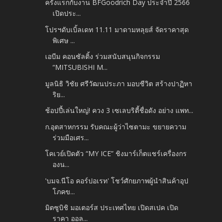
ครั้งแรกกับงาน BFGoodrich Day ประจำปี 2566
เปิดประ...
โปรฯดับเบิ้ลเดท 11.11 มาดามหลุยส์ จัดราคาสุด
พิเศษ ...
เอบีม คอนซัลติ้ง ร่วมสนับสนุนกิจกรรม
“MITSUBISHI M...
มูลนิธิ วิชัย ศรีวัฒนประภา มอบชีวิต สร้างปาฏิหา
ริย...
ช้อปปี้เล่นใหญ่! ควง 3 เซเลบริตี้ชื่อดัง อย่าง แพท...
ก.อุตสาหกรรม รับคณะผู้ว่าไซตามะ ขยายความ
ร่วมมือเศร...
โคเวย์เปิดตัว “MY ICE” ชิงมาร์เก็ตแชร์เครื่องกร
องน...
'บมจ.นีโอ คอร์ปอเรท' โชว์ศักยภาพผู้นำสินค้าอุป
โภคข...
มิตซูบิชิ มอเตอร์ส ประเทศไทย เปิดสเปค เปิด
ราคา ออล...