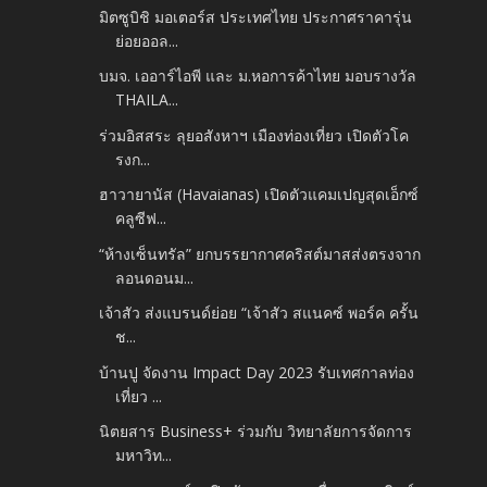
มิตซูบิชิ มอเตอร์ส ประเทศไทย ประกาศราคารุ่น
ย่อยออล...
บมจ. เออาร์ไอพี และ ม.หอการค้าไทย มอบรางวัล
THAILA...
ร่วมอิสสระ ลุยอสังหาฯ เมืองท่องเที่ยว เปิดตัวโค
รงก...
ฮาวายานัส (Havaianas) เปิดตัวแคมเปญสุดเอ็กซ์
คลูซีฟ...
“ห้างเซ็นทรัล” ยกบรรยากาศคริสต์มาสส่งตรงจาก
ลอนดอนม...
เจ้าสัว ส่งแบรนด์ย่อย “เจ้าสัว สแนคซ์ พอร์ค ครั้น
ช...
บ้านปู จัดงาน Impact Day 2023 รับเทศกาลท่อง
เที่ยว ...
นิตยสาร Business+ ร่วมกับ วิทยาลัยการจัดการ
มหาวิท...