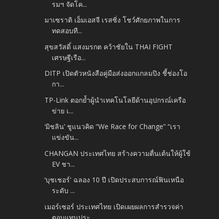
รมฯ จัดโค...
มาเซราติ เอ็มเอสจี เรสซิ่ง โชว์ศักยภาพในการ
ทดสอบที...
สุขสวัสดิ์ แสงมรกต คว้าชัยใน THAI FIGHT
เศรษฐีเรือ...
DITP เปิดตัวหนังสือคู่มือส่งออกแกลมปิง ชี้ช่องโอ
กา...
TP-Link ตอกย้ำผู้นำเทคโนโลยีด้านอุปกรณ์เครือ
ข่าย เ...
‘มิชลิน’ ชูแนวคิด “We Race for Change” “เรา
แข่งขัน...
CHANGAN ประเทศไทย สร้างความตื่นเต้นให้ผู้ใช้
EV ชา...
‘บุชเชอร์' ฉลอง 10 ปี เปิดประสบการณ์ฟินเหนือ
ระดับ ...
เมอร์เซอร์ ประเทศไทย เปิดเผยผลการสำรวจค่า
ตอบแทนประ...