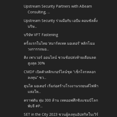
Upstream Security Partners with ABeam
Consulting, ...
Upstream Security ร่วมมือกับ เอบีม คอนซัลติ้ง
บริษ...
บริษัท VFT Fastening
ครั้งแรกในไทย ‘สมาร์ทเทค มอเตอร์’ พลิกโฉม
วงการรถมอ...
คิง เพาเวอร์ ออนไลน์ ชวนช้อปส่งท้ายเดือนลด
สูงสุด 30%
CMDF เปิดตัวสติกเกอร์ไลน์ชุด “เช็กโจรหลอก
ลงทุน” ชว...
ฮุนได มอเตอร์ เริ่มก่อสร้างโรงงานรถยนต์ไฟฟ้า
แห่งให...
คราฟตัน ทุ่ม 300 ล้าน เทคออฟศึกชิงแชมป์โลก
พับจี #P...
SET in the City 2023 ชวนผู้ลงทุนอัปสกิลในเวิร์