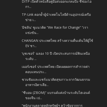
DITP เปิดตัวหนังสือคู่มือส่งออกแกลมปิง ชี้ช่องโอ
กา...
TP-Link ตอกย้ำผู้นำเทคโนโลยีด้านอุปกรณ์เครือ
ข่าย เ...
‘มิชลิน’ ชูแนวคิด “We Race for Change” “เรา
แข่งขัน...
CHANGAN ประเทศไทย สร้างความตื่นเต้นให้ผู้ใช้
EV ชา...
‘บุชเชอร์' ฉลอง 10 ปี เปิดประสบการณ์ฟินเหนือ
ระดับ ...
เมอร์เซอร์ ประเทศไทย เปิดเผยผลการสำรวจค่า
ตอบแทนประ...
ชวนชิมและแชร์แนวคิดสุขภาวะจากวัฒนธรรม
อาหารอิตาเลีย...
"ซีบอม (ZBOM)” แบรนด์แต่งบ้านระดับไฮเอนด์
ของจีน เป...
“พนักงานตลาดหลักทรัพย์ฯ คว้าชัยจากการ