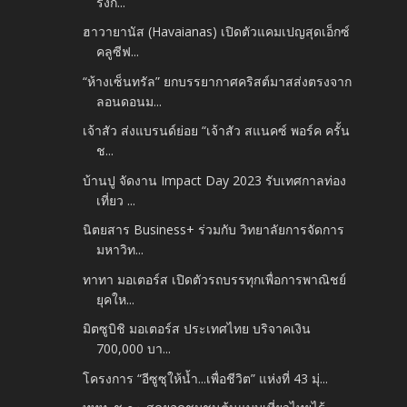
รงก...
ฮาวายานัส (Havaianas) เปิดตัวแคมเปญสุดเอ็กซ์
คลูซีฟ...
“ห้างเซ็นทรัล” ยกบรรยากาศคริสต์มาสส่งตรงจาก
ลอนดอนม...
เจ้าสัว ส่งแบรนด์ย่อย “เจ้าสัว สแนคซ์ พอร์ค ครั้น
ช...
บ้านปู จัดงาน Impact Day 2023 รับเทศกาลท่อง
เที่ยว ...
นิตยสาร Business+ ร่วมกับ วิทยาลัยการจัดการ
มหาวิท...
ทาทา มอเตอร์ส เปิดตัวรถบรรทุกเพื่อการพาณิชย์
ยุคให...
มิตซูบิชิ มอเตอร์ส ประเทศไทย บริจาคเงิน
700,000 บา...
โครงการ “อีซูซุให้น้ำ...เพื่อชีวิต” แห่งที่ 43 มุ่...