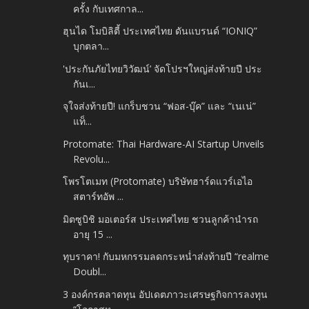
ครั้ง กับเทศกาล...
ฮุนได โมบิลิตี้ ประเทศไทย ดันแบรนด์ “IONIQ”
บุกตลา...
'ประกันภัยไทยวิวัฒน์’ จัดโปรฯใหญ่ส่งท้ายปี ประ
กันเ...
จุใจส่งท้ายปี! แกร็บชวน “ฟอส-บุ๊ค” และ “เนเน่”
แท็...
Protomate: Thai Hardware-AI Startup Unveils
Revolu...
โพรโตเมท (Protomate) บริษัทฮาร์ดแวร์เอไอ
สตาร์ทอัพ ...
มิตซูบิชิ มอเตอร์ส ประเทศไทย ชวนลูกค้านำรถ
อายุ 15 ...
ทุบราคา! กับมหกรรมลดกระหน่ำส่งท้ายปี “realme
Doubl...
3 องค์กรตลาดทุน อัปเดตภาวะเศรษฐกิจการลงทุน