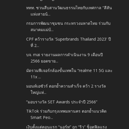
ททท. ชวนสืบสานวัฒนธรรมไทยกับเทศกาล “สีสัน
แห่งสายน้...
กรมการพัฒนาชุมชน กระทรวงมหาดไทย ร่วมกับ
สมาคมแม่บ้...
CPF คว้ารางวัล 'Superbrands Thailand 2023' ปี
ที่ 2...
บจ. mai รายงานผลการดำเนินงาน 9 เดือนปี
2566 ยอดขาย...
มัดรวมฟีเจอร์กล้องขั้นเทพใน “realme 11 5G และ
11x ...
มอนท์เอซัวร์ ตอกย้ำความสำเร็จ คว้า 2 รางวัล
ใหญ่แห่...
“มอบรางวัล SET Awards ประจำปี 2566”
TikTok ร่วมกับกรุงเทพมหานคร ตอกย้ำแนวคิด
Smart Peo...
เงิบตั้งแต่ตอนแรก “นอร์ท” ถูก “ริว” ช็อตฟิลแรง