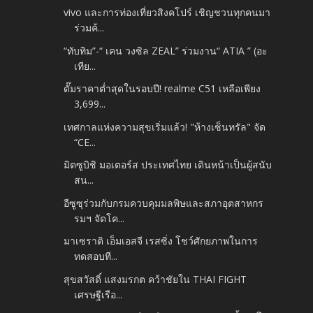
vivo และการท่องเที่ยวสิงคโปร์ เชิญชวนทุกคนมา
ร่วมค้...
“ทับทิม”-“ เคน วงซิล ZEAL” ร่วมงาน“ ATIA ” (อะ
เทีย...
ดั๊มราคาต่ำสุดในรอบปี! realme C51 เหลือเพียง
3,699...
เทศกาลแห่งความสุขเริ่มแล้ว! "ห้างเซ็นทรัล" จัด
“CE...
มิตซูบิชิ มอเตอร์ส ประเทศไทย เดินหน้าเป็นผู้สนับ
สน...
อีซูซุร่วมกับกรมควบคุมมลพิษและสภาอุตสาหกร
รมฯ จัดโค...
มาเซราติ เอ็มเอสจี เรสซิ่ง โชว์ศักยภาพในการ
ทดสอบที...
สุขสวัสดิ์ แสงมรกต คว้าชัยใน THAI FIGHT
เศรษฐีเรือ...