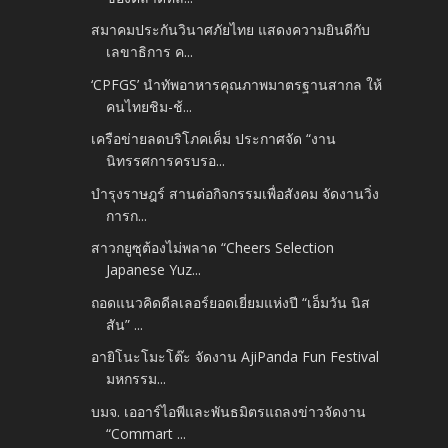
สมาคมประกันวินาศภัยไทย แสดงความยินดีกับ
เลขาธิการ ค...
‘CPFGS’ นำทัพอาหารคุณภาพมาตรฐานสากล ให้
คนไทยชิม-ช้...
เครือข่ายลดบริโภคเค็ม ประกาศจัด “งาน
นิทรรศการครบรอ...
บำรุงราษฎร์ สานต่อกิจกรรมเพื่อสังคม จัดงานวิ่ง
การก...
สาวกยูซุต้องไม่พลาด “Cheers Selection
Japanese Yuz...
ถอดแนวคิดดีลเลอร์ยอดเยี่ยมแห่งปี “เอ็มวัน นิส
สัน” ...
อายิโนะโมะโต๊ะ จัดงาน AjiPanda Fun Festival
มหกรรม...
บมจ. เออาร์ไอพีและพันธมิตรแถลงข่าวจัดงาน
“Commart ...