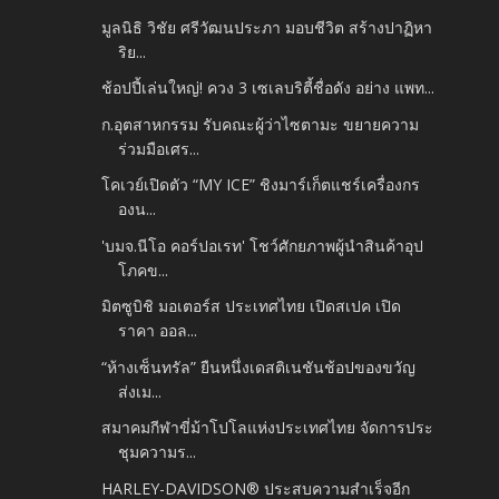
มูลนิธิ วิชัย ศรีวัฒนประภา มอบชีวิต สร้างปาฏิหา
ริย...
ช้อปปี้เล่นใหญ่! ควง 3 เซเลบริตี้ชื่อดัง อย่าง แพท...
ก.อุตสาหกรรม รับคณะผู้ว่าไซตามะ ขยายความ
ร่วมมือเศร...
โคเวย์เปิดตัว “MY ICE” ชิงมาร์เก็ตแชร์เครื่องกร
องน...
'บมจ.นีโอ คอร์ปอเรท' โชว์ศักยภาพผู้นำสินค้าอุป
โภคข...
มิตซูบิชิ มอเตอร์ส ประเทศไทย เปิดสเปค เปิด
ราคา ออล...
“ห้างเซ็นทรัล” ยืนหนึ่งเดสติเนชันช้อปของขวัญ
ส่งเม...
สมาคมกีฬาขี่ม้าโปโลแห่งประเทศไทย จัดการประ
ชุมความร...
HARLEY-DAVIDSON® ประสบความสำเร็จอีก