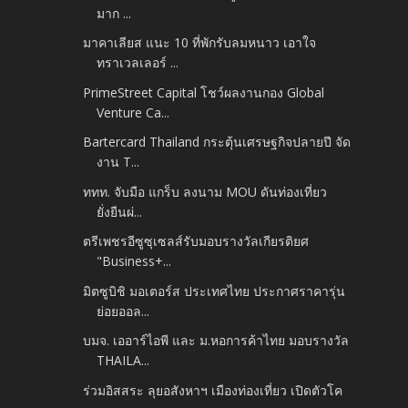
มาก ...
มาคาเลียส แนะ 10 ที่พักรับลมหนาว เอาใจ
ทราเวลเลอร์ ...
PrimeStreet Capital โชว์ผลงานกอง Global
Venture Ca...
Bartercard Thailand กระตุ้นเศรษฐกิจปลายปี จัด
งาน T...
ททท. จับมือ แกร็บ ลงนาม MOU ดันท่องเที่ยว
ยั่งยืนผ่...
ตรีเพชรอีซูซุเซลส์รับมอบรางวัลเกียรติยศ
"Business+...
มิตซูบิชิ มอเตอร์ส ประเทศไทย ประกาศราคารุ่น
ย่อยออล...
บมจ. เออาร์ไอพี และ ม.หอการค้าไทย มอบรางวัล
THAILA...
ร่วมอิสสระ ลุยอสังหาฯ เมืองท่องเที่ยว เปิดตัวโค