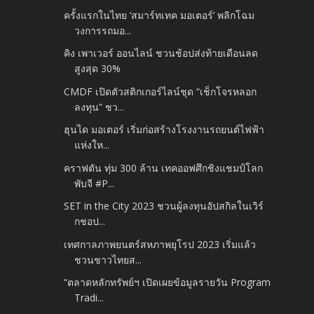
ครั้งแรกในไทย ‘สมาร์ทเทค มอเตอร์’ พลิกโฉม
วงการรถมอ...
คิง เพาเวอร์ ออนไลน์ ชวนช้อปส่งท้ายเดือนลด
สูงสุด 30%
CMDF เปิดตัวสติกเกอร์ไลน์ชุด “เช็กโจรหลอก
ลงทุน” ชว...
ฮุนได มอเตอร์ เริ่มก่อสร้างโรงงานรถยนต์ไฟฟ้า
แห่งให...
คราฟตัน ทุ่ม 300 ล้าน เทคออฟศึกชิงแชมป์โลก
พับจี #P...
SET in the City 2023 ชวนผู้ลงทุนอัปสกิลในเวิร์
กชอป...
เทศกาลภาพยนตร์สหภาพยุโรป 2023 เริ่มแล้ว
ชวนชาวไทยส...
“ตลาดหลักทรัพย์ฯ เปิดเผยข้อมูลรายวัน Program
Tradi...