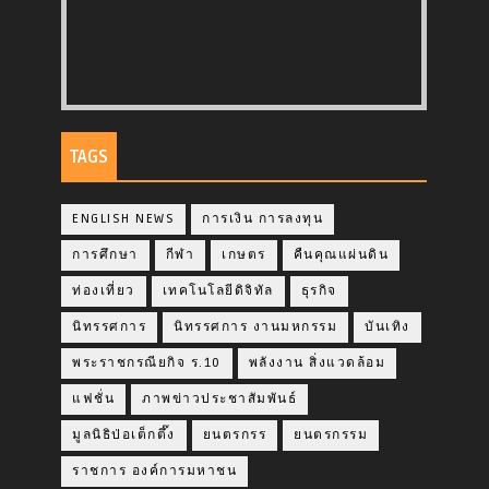
TAGS
ENGLISH NEWS
การเงิน การลงทุน
การศึกษา
กีฬา
เกษตร
คืนคุณแผ่นดิน
ท่องเที่ยว
เทคโนโลยีดิจิทัล
ธุรกิจ
นิทรรศการ
นิทรรศการ งานมหกรรม
บันเทิง
พระราชกรณียกิจ ร.10
พลังงาน สิ่งแวดล้อม
แฟชั่น
ภาพข่าวประชาสัมพันธ์
มูลนิธิป่อเต็กตึ๊ง
ยนตรกรร
ยนตรกรรม
ราชการ องค์การมหาชน