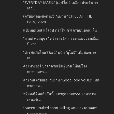
“EVERYDAY MAEIL” (เอฟวี่เดย์ เมอิล) ประจำการ
เสิร์...
เตรียมฉลองส่งท้ายปี กับงาน “CHILL AT THE
PARQ 2024...
แป้งทอดไก่สำเร็จรูป ตราไทเชฟ กรอบนอกนุ่มใน
“มายด์ คอมบูชะ” คว้ารางวัลการออกแบบยอดเยี่ยม
ปี 256...
“ประกันภัยไทยวิวัฒน์” ผนึก “ยูโอบี” เพิ่มช่องทาง
เส...
คิง เพาเวอร์ บริจาครถเข็นผู้ป่วย ให้กับโรง
พยาบาลทห...
สายกินเตรียมเฮ! กับงาน “GoodFood Vol.02” เทศ
กาลอาห...
พร้อมเสิร์ฟแล้ววันนี้! สภาอุตสาหกรรมอาหารทะ
เลนอร์เ...
บทความ: Naked short selling และการตรวจสอบ
ของตลาดหล...