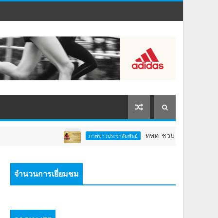
ททท. ชวนสัมผัสพลังแห่งศรัทธา ร่วม
ภาพข่าวประชาสัมพันธ์
จำนวนการเยี่ยมชม