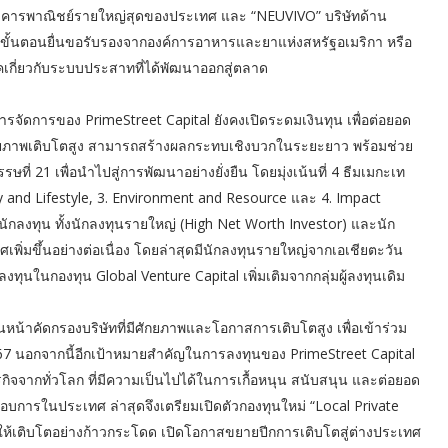
นาคารพาณิชย์รายใหญ่สุดของประเทศ และ “NEUVIVO” บริษัทด้าน
างขั้นตอนยื่นขอรับรองจากองค์การอาหารและยาแห่งสหรัฐอเมริกา หรือ
เกี่ยวกับระบบประสาทที่ได้พัฒนาออกสู่ตลาด
รจัดการของ PrimeStreet Capital ยังคงเปิดระดมเงินทุน เพื่อต่อยอด
กยภาพเติบโตสูง สามารถสร้างผลกระทบเชิงบวกในระยะยาว พร้อมช่วย
 21 เพื่อนำไปสู่การพัฒนาอย่างยั่งยืน โดยมุ่งเน้นที่ 4 ธีมเมกะเท
y and Lifestyle, 3. Environment and Resource และ 4. Impact
ักลงทุน ทั้งนักลงทุนรายใหญ่ (High Net Worth Investor) และนัก
ศเพิ่มขึ้นอย่างต่อเนื่อง โดยล่าสุดมีนักลงทุนรายใหญ่จากเอเชียตะวัน
งทุนในกองทุน Global Venture Capital เพิ่มเติมจากกลุ่มผู้ลงทุนเดิม
ดินหน้าคัดกรองบริษัทที่มีศักยภาพและโอกาสการเติบโตสูง เพื่อเข้าร่วม
ี 2567 นอกจากนี้อีกเป้าหมายสำคัญในการลงทุนของ PrimeStreet Capital
ิจจากทั่วโลก ที่มีความเป็นไปได้ในการเกื้อหนุน สนับสนุน และต่อยอด
กอบการในประเทศ ล่าสุดจึงเตรียมเปิดตัวกองทุนใหม่ “Local Private
ให้เติบโตอย่างก้าวกระโดด เปิดโอกาสขยายปีกการเติบโตสู่ต่างประเทศ