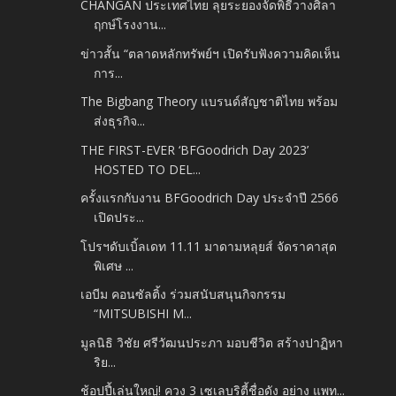
CHANGAN ประเทศไทย ลุยระยองจัดพิธีวางศิลา
ฤกษ์โรงงาน...
ข่าวสั้น “ตลาดหลักทรัพย์ฯ เปิดรับฟังความคิดเห็น
การ...
The Bigbang Theory แบรนด์สัญชาติไทย พร้อม
ส่งธุรกิจ...
THE FIRST-EVER ‘BFGoodrich Day 2023’
HOSTED TO DEL...
ครั้งแรกกับงาน BFGoodrich Day ประจำปี 2566
เปิดประ...
โปรฯดับเบิ้ลเดท 11.11 มาดามหลุยส์ จัดราคาสุด
พิเศษ ...
เอบีม คอนซัลติ้ง ร่วมสนับสนุนกิจกรรม
“MITSUBISHI M...
มูลนิธิ วิชัย ศรีวัฒนประภา มอบชีวิต สร้างปาฏิหา
ริย...
ช้อปปี้เล่นใหญ่! ควง 3 เซเลบริตี้ชื่อดัง อย่าง แพท...