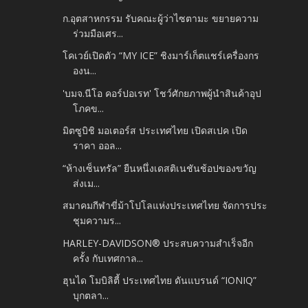
ก.อุตสาหกรรม รับคณะผู้ว่าไซตามะ ขยายความ
ร่วมมือเศร...
โคเวย์เปิดตัว “MY ICE” ชิงมาร์เก็ตแชร์เครื่องกร
องน...
'บมจ.นีโอ คอร์ปอเรท' โชว์ศักยภาพผู้นำสินค้าอุป
โภคข...
มิตซูบิชิ มอเตอร์ส ประเทศไทย เปิดสเปค เปิด
ราคา ออล...
“ห้างเซ็นทรัล” ยืนหนึ่งเดสติเนชันช้อปของขวัญ
ส่งเม...
สมาคมกีฬาขี่ม้าโปโลแห่งประเทศไทย จัดการประ
ชุมความร...
HARLEY-DAVIDSON® ประสบความสำเร็จอีก
ครั้ง กับเทศกาล...
ฮุนได โมบิลิตี้ ประเทศไทย ดันแบรนด์ “IONIQ”
บุกตลา...