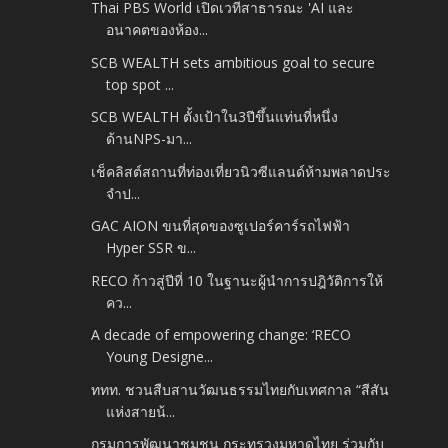
Thai PBS World เปิดเวทีสาธารณะ 'AI และ
อนาคตของห้อง...
SCB WEALTH sets ambitious goal to secure
top spot ...
SCB WEALTH ตั้งเป้าใน3ปีขึ้นแท่นที่หนึ่ง
ด้านNPS-มา...
เช็คลิสต์สถานที่ท่องเที่ยวนิวซีแลนด์ห้ามพลาดประ
จำป...
GAC AION ขนที่สุดของซูเปอร์คาร์รถไฟฟ้า
Hyper SSR ข...
RECO ก้าวสู่ปีที่ 10 ในฐานะผู้นำการปฎิวัติการให้
คว...
A decade of empowering change: ‘RECO
Young Designe...
ททท. ชวนสืบสานวัฒนธรรมไทยกับเทศกาล “สีสัน
แห่งสายน้...
กรมการพัฒนาชุมชน กระทรวงมหาดไทย ร่วมกับ