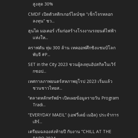
สูงสุด 30%
CMDF เปิดตัวสติกเกอร์ไลน์ชุด “เช็กโจรหลอก
ลงทุน” ชว...
ฮุนได มอเตอร์ เริ่มก่อสร้างโรงงานรถยนต์ไฟฟ้า
แห่งให...
คราฟตัน ทุ่ม 300 ล้าน เทคออฟศึกชิงแชมป์โลก
พับจี #P...
SET in the City 2023 ชวนผู้ลงทุนอัปสกิลในเวิร์
กชอป...
เทศกาลภาพยนตร์สหภาพยุโรป 2023 เริ่มแล้ว
ชวนชาวไทยส...
“ตลาดหลักทรัพย์ฯ เปิดเผยข้อมูลรายวัน Program
Tradi...
“EVERYDAY MAEIL” (เอฟวี่เดย์ เมอิล) ประจำการ
เสิร์...
เตรียมฉลองส่งท้ายปี กับงาน “CHILL AT THE