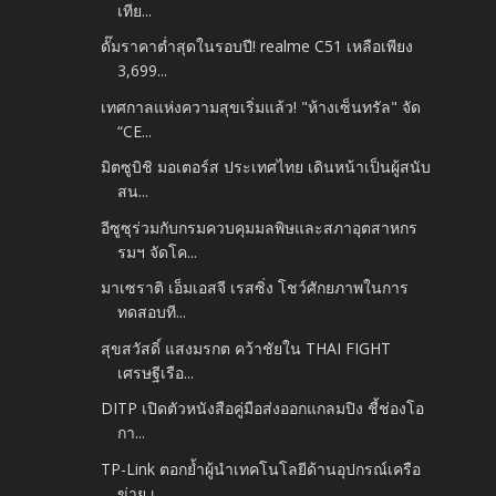
เทีย...
ดั๊มราคาต่ำสุดในรอบปี! realme C51 เหลือเพียง
3,699...
เทศกาลแห่งความสุขเริ่มแล้ว! "ห้างเซ็นทรัล" จัด
“CE...
มิตซูบิชิ มอเตอร์ส ประเทศไทย เดินหน้าเป็นผู้สนับ
สน...
อีซูซุร่วมกับกรมควบคุมมลพิษและสภาอุตสาหกร
รมฯ จัดโค...
มาเซราติ เอ็มเอสจี เรสซิ่ง โชว์ศักยภาพในการ
ทดสอบที...
สุขสวัสดิ์ แสงมรกต คว้าชัยใน THAI FIGHT
เศรษฐีเรือ...
DITP เปิดตัวหนังสือคู่มือส่งออกแกลมปิง ชี้ช่องโอ
กา...
TP-Link ตอกย้ำผู้นำเทคโนโลยีด้านอุปกรณ์เครือ
ข่าย เ...