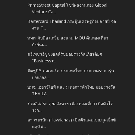
PrimeStreet Capital โชว์ผลงานกอง Global
Venture Ca...
Bartercard Thailand กระตุ้นเศรษฐกิจปลายปี จัด
งาน T...
ททท. จับมือ แกร็บ ลงนาม MOU ดันท่องเที่ยว
ยั่งยืนผ่...
ตรีเพชรอีซูซุเซลส์รับมอบรางวัลเกียรติยศ
"Business+...
มิตซูบิชิ มอเตอร์ส ประเทศไทย ประกาศราคารุ่น
ย่อยออล...
บมจ. เออาร์ไอพี และ ม.หอการค้าไทย มอบรางวัล
THAILA...
ร่วมอิสสระ ลุยอสังหาฯ เมืองท่องเที่ยว เปิดตัวโค
รงก...
ฮาวายานัส (Havaianas) เปิดตัวแคมเปญสุดเอ็กซ์
คลูซีฟ...