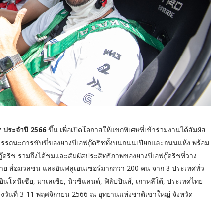
ay ประจำปี 2566
ขึ้น เพื่อเปิดโอกาสให้แขกพิเศษที่เข้าร่วมงานได้สัมผัส
รรถนะการขับขี่ของยางบีเอฟกู๊ดริชทั้งบนถนนเปียกและถนนแห้ง พร้อม
ู๊ดริช รวมถึงได้ชมและสัมผัสประสิทธิภาพของยางบีเอฟกู๊ดริชที่วาง
จำหน่าย สื่อมวลชน และอินฟลูเอนเซอร์มากกว่า 200 คน จาก 8 ประเทศทั่ว
ินโดนีเซีย, มาเลเซีย, นิวซีแลนด์, ฟิลิปปินส์, เกาหลีใต้, ประเทศไทย
างวันที่ 3-11 พฤศจิกายน 2566 ณ อุทยานแห่งชาติเขาใหญ่ จังหวัด