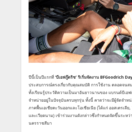
ปีนี้เป็นปีแรกที่
‘บีเอฟกู๊ดริช’ ริเริ่มจัดงาน BFGoodrich D
ประสบการณ์ตรงเกี่ยวกับคุณสมบัติ การใช้งาน ตลอดจนสม
ทั้งเรียนรู้ประวัติความเป็นมาอันยาวนานของ แบรนด์บีเอฟก
จำหน่ายอยู่ในปัจจุบันครบทุกรุ่น ทั้งนี้ คาดว่าจะมีผู้จัด
ภาคพื้นเอเชียตะวันออกและโอเชียเนีย (ได้แก่ ออสเตรเลีย, อ
และเวียดนาม) เข้าร่วมงานดังกล่าวซึ่งกำหนดจัดขึ้นระหว่
นครราชสีมา