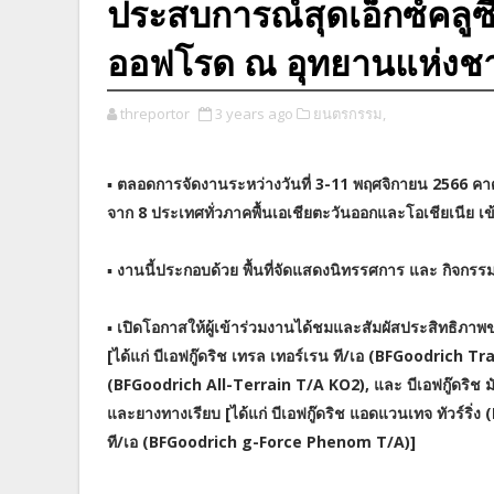
ประสบการณ์สุดเอ็กซ์คลูซ
ออฟโรด ณ อุทยานแห่งชา
threportor
3 years ago
ยนตรกรรม,
▪
ตลอดการจัดงานระหว่างวันที่ 3-11 พฤศจิกายน 2566 คาด
จาก 8 ประเทศทั่วภาคพื้นเอเชียตะวันออกและโอเชียเนีย เข
▪
งานนี้ประกอบด้วย พื้นที่จัดแสดงนิทรรศการ และ กิจกรรม
▪
เปิดโอกาสให้ผู้เข้าร่วมงานได้ชมและสัมผัสประสิทธิภาพขอ
[ได้แก่ บีเอฟกู๊ดริช เทรล เทอร์เรน ที/เอ (BFGoodrich Tra
(BFGoodrich All-Terrain T/A KO2), และ บีเอฟกู๊ดริช 
และยางทางเรียบ [ได้แก่ บีเอฟกู๊ดริช แอดแวนเทจ ทัวร์ริ
ที/เอ (BFGoodrich g-Force Phenom T/A)]