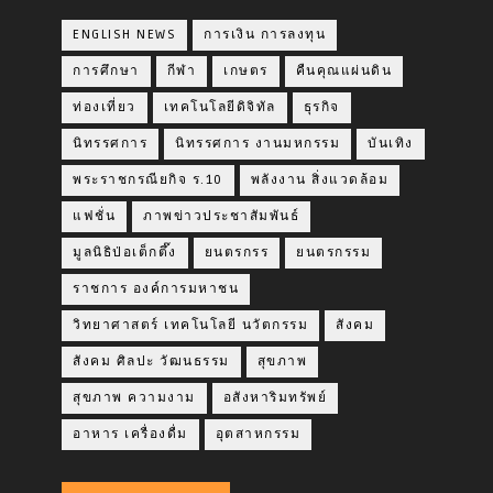
ENGLISH NEWS
การเงิน การลงทุน
การศึกษา
กีฬา
เกษตร
คืนคุณแผ่นดิน
ท่องเที่ยว
เทคโนโลยีดิจิทัล
ธุรกิจ
นิทรรศการ
นิทรรศการ งานมหกรรม
บันเทิง
พระราชกรณียกิจ ร.10
พลังงาน สิ่งแวดล้อม
แฟชั่น
ภาพข่าวประชาสัมพันธ์
มูลนิธิป่อเต็กตึ๊ง
ยนตรกรร
ยนตรกรรม
ราชการ องค์การมหาชน
วิทยาศาสตร์ เทคโนโลยี นวัตกรรม
สังคม
สังคม ศิลปะ วัฒนธรรม
สุขภาพ
สุขภาพ ความงาม
อสังหาริมทรัพย์
อาหาร เครื่องดื่ม
อุตสาหกรรม