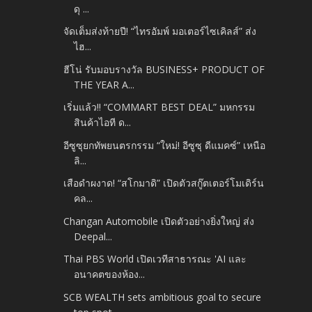
ดุ ...
จัดเต็มส่งท้ายปี! “ไทรอัมพ์ มอเตอร์ไซเคิลส์” ส่ง
ไฮ...
ฮีโน่ รับมอบรางวัล BUSINESS+ PRODUCT OF
THE YEAR A...
เริ่มแล้ว!! “COMMART BEST DEAL” มหกรรม
สินค้าไอที ด...
อีซูซุยกทัพยนตรกรรม “ใหม่! อีซูซุ ดีแมคซ์” เหนือ
ลิ...
เสือดำผงาด! “สโกมาดิ” เปิดตัวสกู๊ตเตอร์โมเดิร์น
คล...
Changan Automobile เปิดตัวอย่างยิ่งใหญ่ ส่ง
Deepal...
Thai PBS World เปิดเวทีสาธารณะ 'AI และ
อนาคตของห้อง...
SCB WEALTH sets ambitious goal to secure