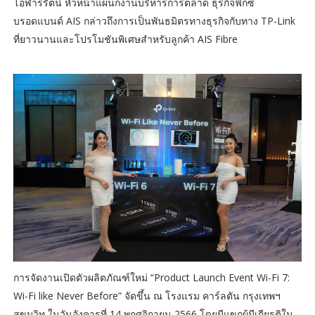
โอฬารรัตน์ หัวหน้าแผนกงานบริหารการตลาด ธุรกิจฟิกซ์
บรอดแบนด์ AIS กล่าวถึงการเป็นพันธมิตรทางธุรกิจกับทาง TP-Link
ที่ยาวนานและโปรโมชันพิเศษสำหรับลูกค้า AIS Fibre
การจัดงานเปิดตัวผลิตภัณฑ์ใหม่ “Product Launch Event Wi-Fi 7:
Wi-Fi like Never Before” จัดขึ้น ณ โรงแรม คาร์ลตัน กรุงเทพฯ
สุขุมวิท ในวันอังคารที่ 14 พฤศจิกายน 2566 โดยมีแขกผู้มีเกียรติใน