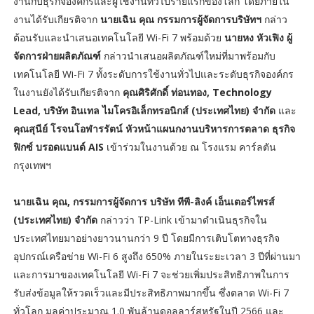
งานกับธุรกิจองค์กรและผู้ใช้งานทั่วไปรายแรกของโลก โดยภายใน
งานได้รับเกียรติจาก
นายเฉิน คุณ กรรมการผู้จัดการบริษัทฯ
กล่าว
ต้อนรับและนำเสนอเทคโนโลยี Wi-Fi 7 พร้อมด้วย
นายหง หัวเฟิง ผู้
จัดการฝ่ายผลิตภัณฑ์
กล่าวนำเสนอผลิตภัณฑ์ใหม่ที่มาพร้อมกับ
เทคโนโลยี Wi-Fi 7 ทั้งระดับการใช้งานทั่วไปและระดับธุรกิจองค์กร
ในงานยังได้รับเกียรติจาก
คุณศิริศักดิ์ ท่อนทอง, Technology
Lead, บริษัท อินเทล ไมโครอิเล็กทรอนิกส์ (ประเทศไทย) จำกัด
และ
คุณสุนีย์ โรจนโอฬารรัตน์ หัวหน้าแผนกงานบริหารการตลาด ธุรกิจ
ฟิกซ์ บรอดแบนด์ AIS
เข้าร่วมในงานด้วย ณ โรงแรม คาร์ลตัน
กรุงเทพฯ
นายเฉิน คุณ, กรรมการผู้จัดการ บริษัท ทีพี-ลิงค์ เอ็นเตอร์ไพรส์
(ประเทศไทย) จำกัด
กล่าวว่า TP-Link เข้ามาดำเนินธุรกิจใน
ประเทศไทยมาอย่างยาวนานกว่า 9 ปี โดยมีการเติบโตทางธุรกิจ
อุปกรณ์เครือข่าย Wi-Fi 6 สูงถึง 650% ภายในระยะเวลา 3 ปีที่ผ่านมา
และการมาของเทคโนโลยี Wi-Fi 7 จะช่วยเพิ่มประสิทธิภาพในการ
รับส่งข้อมูลให้รวดเร็วและมีประสิทธิภาพมากขึ้น ซึ่งตลาด Wi-Fi 7
ทั่วโลก มูลค่าประมาณ 1.0 พันล้านดอลลาร์สหรัฐในปี 2566 และ