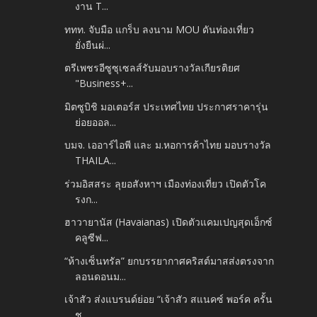
งาน T...
ททท. จับมือ แกร็บ ลงนาม MOU ดันท่องเที่ยว
ยั่งยืนผ่...
ตรีเพชรอีซูซุเซลส์รับมอบรางวัลเกียรติยศ
"Business+...
มิตซูบิชิ มอเตอร์ส ประเทศไทย ประกาศราคารุ่น
ย่อยออล...
บมจ. เออาร์ไอพี และ ม.หอการค้าไทย มอบรางวัล
THAILA...
ร่วมอิสสระ ลุยอสังหาฯ เมืองท่องเที่ยว เปิดตัวโค
รงก...
ฮาวายานัส (Havaianas) เปิดตัวแคมเปญสุดเอ็กซ์
คลูซีฟ...
“ห้างเซ็นทรัล” ยกบรรยากาศคริสต์มาสส่งตรงจาก
ลอนดอนม...
เจ้าสัว ส่งแบรนด์ย่อย “เจ้าสัว สแนคซ์ พอร์ค ครั้น
ช...