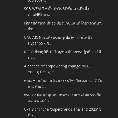
top spot ...
SCB WEALTH ตั้งเป้าใน3ปีขึ้นแท่นที่หนึ่ง
ด้านNPS-มา...
เช็คลิสต์สถานที่ท่องเที่ยวนิวซีแลนด์ห้ามพลาดประ
จำป...
GAC AION ขนที่สุดของซูเปอร์คาร์รถไฟฟ้า
Hyper SSR ข...
RECO ก้าวสู่ปีที่ 10 ในฐานะผู้นำการปฎิวัติการให้
คว...
A decade of empowering change: ‘RECO
Young Designe...
ททท. ชวนสืบสานวัฒนธรรมไทยกับเทศกาล “สีสัน
แห่งสายน้...
กรมการพัฒนาชุมชน กระทรวงมหาดไทย ร่วมกับ
สมาคมแม่บ้...
CPF คว้ารางวัล 'Superbrands Thailand 2023' ปี
ที่ 2...