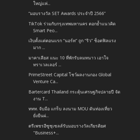
ใหญ่แห่...
“มอบรางวัล SET Awards ประจำปี 2566”
TikTok ร่วมกับกรุงเทพมหานคร ตอกย้ำแนวคิด
Smart Peo...
เงิบตั้งแต่ตอนแรก “นอร์ท” ถูก “ริว” ช็อตฟิลแรง
มาก ...
มาคาเลียส แนะ 10 ที่พักรับลมหนาว เอาใจ
ทราเวลเลอร์ ...
PrimeStreet Capital โชว์ผลงานกอง Global
Venture Ca...
Bartercard Thailand กระตุ้นเศรษฐกิจปลายปี จัด
งาน T...
ททท. จับมือ แกร็บ ลงนาม MOU ดันท่องเที่ยว
ยั่งยืนผ่...
ตรีเพชรอีซูซุเซลส์รับมอบรางวัลเกียรติยศ
"Business+...