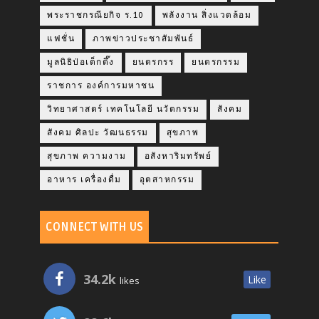
พระราชกรณียกิจ ร.10
พลังงาน สิ่งแวดล้อม
แฟชั่น
ภาพข่าวประชาสัมพันธ์
มูลนิธิป่อเต็กตึ๊ง
ยนตรกรร
ยนตรกรรม
ราชการ องค์การมหาชน
วิทยาศาสตร์ เทคโนโลยี นวัตกรรม
สังคม
สังคม ศิลปะ วัฒนธรรม
สุขภาพ
สุขภาพ ความงาม
อสังหาริมทรัพย์
อาหาร เครื่องดื่ม
อุตสาหกรรม
CONNECT WITH US
34.2k
Like
likes