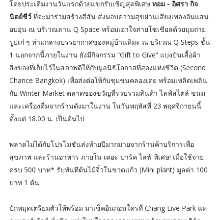
โดยประเดิมงานวันแรกด้วยแขกรับเชิญสุดพิเศษ
ทอม - อิศรา กิจ
นิตย์ชีว์
ที่จะมาร่วมสร้างสีสัน ส่งมอบความสุขผ่านเสียงเพลงอันแสน
อบอุ่น ณ บริเวณลาน Q Space พร้อมเอาใจสายโซเชียลด้วยมุมถ่าย
รูปเก๋ ๆ ท่ามกลางบรรยากาศของหมู่บ้านหิมะ ณ บริเวณ Q Steps ชั้น
1 นอกจากนี้ภายในงาน ยังมีกิจกรรม “Gift to Give” แบ่งปันเสื้อผ้า
สิ่งของที่เก็บไว้ในสภาพดีให้กับมูลนิธิโอกาสที่สองแห่งชีวิต (Second
Chance Bangkok) เพื่อส่งต่อให้กับชุมชนคลองเตย พร้อมเพลิดเพลิน
กับ Winter Market ตลาดของขวัญที่รวบรวมสินค้า ไลฟ์สไตล์ ขนม
และเครื่องดื่มจากร้านดังมาในงาน ในวันพฤหัสที่ 23 พฤศจิกายนนี้
ตั้งแต่ 18.00 น. เป็นต้นไป
พลาดไม่ได้กับโปรโมชันส่งท้ายปีมากมายจากร้านค้าบริการเพื่อ
สุขภาพ และร้านอาหาร ภายใน เดอะ ปาร์ค ไลฟ์ พิเศษ! เมื่อใช้จ่าย
ครบ 500 บาท* รับทันทีต้นไม้จิ๋วในขวดแก้ว (Mini plant) มูลค่า 100
บาท 1 ต้น
ปักหมุดเตรียมตัวให้พร้อม มาเช็คอินก่อนใครที่ Chang Live Park แห