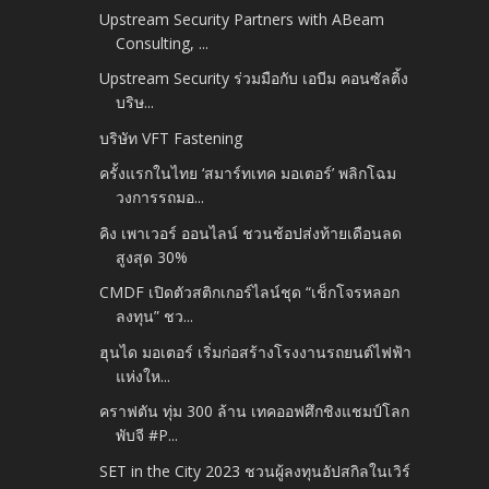
Upstream Security Partners with ABeam
Consulting, ...
Upstream Security ร่วมมือกับ เอบีม คอนซัลติ้ง
บริษ...
บริษัท VFT Fastening
ครั้งแรกในไทย ‘สมาร์ทเทค มอเตอร์’ พลิกโฉม
วงการรถมอ...
คิง เพาเวอร์ ออนไลน์ ชวนช้อปส่งท้ายเดือนลด
สูงสุด 30%
CMDF เปิดตัวสติกเกอร์ไลน์ชุด “เช็กโจรหลอก
ลงทุน” ชว...
ฮุนได มอเตอร์ เริ่มก่อสร้างโรงงานรถยนต์ไฟฟ้า
แห่งให...
คราฟตัน ทุ่ม 300 ล้าน เทคออฟศึกชิงแชมป์โลก
พับจี #P...
SET in the City 2023 ชวนผู้ลงทุนอัปสกิลในเวิร์