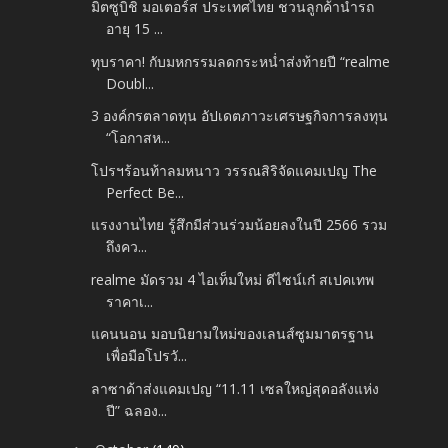
มิตซูบิชิ มอเตอร์ส ประเทศไทย ชวนลูกค้านำรถ
อายุ 15 ...
ทุบราคา! กับมหกรรมลดกระหน่ำส่งท้ายปี “realme
Doubl...
3 องค์กรตลาดทุน อัปเดตภาวะเศรษฐกิจการลงทุน
“โอกาสห...
โปรฯร้อนท้าลมหนาว วรรณสิริจัดแคมเปญ The
Perfect Be...
แรงงานไทย รู้สึกมีส่วนร่วมน้อยลงในปี 2566 รวม
ถึงคว...
realme มัดรวม 4 ไอเท็มใหม่ ดีไซน์เก๋ สเปคเทพ
ราคาเ...
แคนนอน มอบนิยามใหม่ของเลนส์ซูมมาตรฐาน
เพื่อมือโปรวั...
ลาซาด้าส่งแคมเปญ “11.11 เซลใหญ่สุดอลังแห่ง
ปี” ฉลอง...