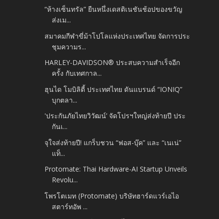
“ห้างเซ็นทรัล” ยืนหนึ่งเดสติเนชันช้อปของขวัญ
ส่งเม...
สมาคมกีฬาขี่ม้าโปโลแห่งประเทศไทย จัดการประ
ชุมความร...
HARLEY-DAVIDSON® ประสบความสำเร็จอีก
ครั้ง กับเทศกาล...
ฮุนได โมบิลิตี้ ประเทศไทย ดันแบรนด์ “IONIQ”
บุกตลา...
'ประกันภัยไทยวิวัฒน์’ จัดโปรฯใหญ่ส่งท้ายปี ประ
กันเ...
จุใจส่งท้ายปี! แกร็บชวน “ฟอส-บุ๊ค” และ “เนเน่”
แท็...
Protomate: Thai Hardware-AI Startup Unveils
Revolu...
โพรโตเมท (Protomate) บริษัทฮาร์ดแวร์เอไอ
สตาร์ทอัพ ...