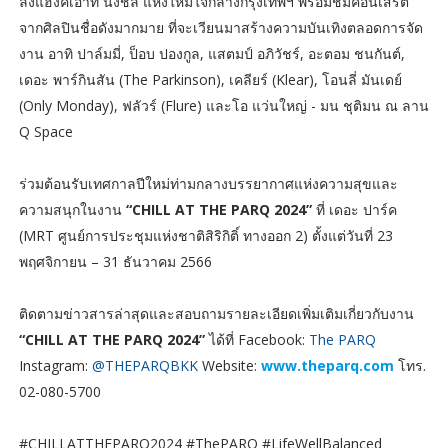
ล่งแฮงค์เอ้าท์ นั่งชิล แห่งใหม่ใจกลางกรุงเทพฯ พร้อมชมคอนเสิร์ต
จากศิลปินชื่อดังมากมาย ที่จะเวียนมาสร้างความบันเทิงตลอดการจัด
งาน อาทิ ปาล์มมี่, ป็อบ ปองกูล, แสตมป์ อภิวัชร์, อะตอม ชนกันต์,
เดอะ พาร์กินสัน (The Parkinson), เคลียร์ (Klear), โอนลี่ มันเดย์
(Only Monday), ฟลัวร์ (Flure) และโอ แว่นใหญ่ - มน ชุติมน ณ ลาน
Q Space
ร่วมต้อนรับเทศกาลปีใหม่ท่ามกลางบรรยากาศแห่งความสุขและ
ความสนุกในงาน
“CHILL AT THE PARQ 2024”
ที่ เดอะ ปาร์ค
(MRT ศูนย์การประชุมแห่งชาติสิริกิติ์ ทางออก 2) ตั้งแต่วันที่ 23
พฤศจิกายน – 31 ธันวาคม 2566
ติดตามข่าวสารล่าสุดและสอบถามรายละเอียดเพิ่มเติมเกี่ยวกับงาน
“CHILL AT THE PARQ 2024”
ได้ที่ Facebook:
The PARQ
Instagram:
@THEPARQBKK
Website:
www.theparq.com
โทร.
02-080-5700
#CHILLATTHEPARQ2024 #ThePARQ #LifeWellBalanced