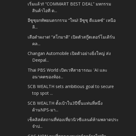
เริ่มแล้ว!! “COMMART BEST DEAL” มหกรรม
สินค้าไอที ด...
อีซูซุยกทัพยนตรกรรม “ใหม่! อีซูซุ ดีแมคซ์” เหนือ
ลิ...
เสือดำผงาด! “สโกมาดิ” เปิดตัวสกู๊ตเตอร์โมเดิร์น
คล...
Changan Automobile เปิดตัวอย่างยิ่งใหญ่ ส่ง
Deepal...
Thai PBS World เปิดเวทีสาธารณะ 'AI และ
อนาคตของห้อง...
SCB WEALTH sets ambitious goal to secure
top spot ...
SCB WEALTH ตั้งเป้าใน3ปีขึ้นแท่นที่หนึ่ง
ด้านNPS-มา...
เช็คลิสต์สถานที่ท่องเที่ยวนิวซีแลนด์ห้ามพลาดประ
จำป...