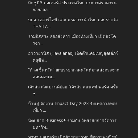
มิตซูบิชิ มอเตอร์ส ประเทศไทย ประกาศราคารุ่น
ย่อยออล...
บมจ. เออาร์ไอพี และ ม.หอการค้าไทย มอบรางวัล
THAILA...
ร่วมอิสสระ ลุยอสังหาฯ เมืองท่องเที่ยว เปิดตัวโค
รงก...
ฮาวายานัส (Havaianas) เปิดตัวแคมเปญสุดเอ็กซ์
คลูซีฟ...
“ห้างเซ็นทรัล” ยกบรรยากาศคริสต์มาสส่งตรงจาก
ลอนดอนม...
เจ้าสัว ส่งแบรนด์ย่อย “เจ้าสัว สแนคซ์ พอร์ค ครั้น
ช...
บ้านปู จัดงาน Impact Day 2023 รับเทศกาลท่อง
เที่ยว ...
นิตยสาร Business+ ร่วมกับ วิทยาลัยการจัดการ
มหาวิท...
ทาทา มอเตอร์ส เปิดตัวรถบรรทุกเพื่อการพาณิชย์