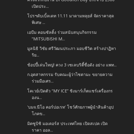
เปิดประ...
โปรฯดับเบิ้ลเดท 11.11 มาดามหลุยส์ จัดราคาสุด
พิเศษ ...
เอบีม คอนซัลติ้ง ร่วมสนับสนุนกิจกรรม
“MITSUBISHI M...
มูลนิธิ วิชัย ศรีวัฒนประภา มอบชีวิต สร้างปาฏิหา
ริย...
ช้อปปี้เล่นใหญ่! ควง 3 เซเลบริตี้ชื่อดัง อย่าง แพท...
ก.อุตสาหกรรม รับคณะผู้ว่าไซตามะ ขยายความ
ร่วมมือเศร...
โคเวย์เปิดตัว “MY ICE” ชิงมาร์เก็ตแชร์เครื่องกร
องน...
'บมจ.นีโอ คอร์ปอเรท' โชว์ศักยภาพผู้นำสินค้าอุป
โภคข...
มิตซูบิชิ มอเตอร์ส ประเทศไทย เปิดสเปค เปิด
ราคา ออล...