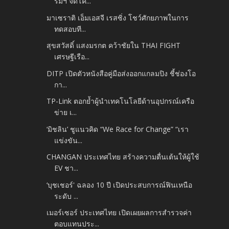
รมฯ จัดโค...
มาเซราติ เอ็มเอสจี เรสซิ่ง โชว์ศักยภาพในการ
ทดสอบที...
สุขสวัสดิ์ แสงมรกต คว้าชัยใน THAI FIGHT
เศรษฐีเรือ...
DITP เปิดตัวหนังสือคู่มือส่งออกแกลมปิง ชี้ช่องโอ
กา...
TP-Link ตอกย้ำผู้นำเทคโนโลยีด้านอุปกรณ์เครือ
ข่าย เ...
‘มิชลิน’ ชูแนวคิด “We Race for Change” “เรา
แข่งขัน...
CHANGAN ประเทศไทย สร้างความตื่นเต้นให้ผู้ใช้
EV ชา...
‘บุชเชอร์' ฉลอง 10 ปี เปิดประสบการณ์ฟินเหนือ
ระดับ ...
เมอร์เซอร์ ประเทศไทย เปิดเผยผลการสำรวจค่า
ตอบแทนประ...