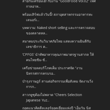
สายกินเตรียมเฮ! กับงาน “GoodFood Vol.02” เทศ
กาลอาห...
พร้อมเสิร์ฟแล้ววันนี้! สภาอุตสาหกรรมอาหารทะ
เลนอร์เ...
บทความ: Naked short selling และการตรวจสอบ
ของตลาดหล...
สมาคมประกันวินาศภัยไทย แสดงความยินดีกับ
เลขาธิการ ค...
‘CPFGS’ นำทัพอาหารคุณภาพมาตรฐานสากล ให้
คนไทยชิม-ช้...
เครือข่ายลดบริโภคเค็ม ประกาศจัด “งาน
นิทรรศการครบรอ...
บำรุงราษฎร์ สานต่อกิจกรรมเพื่อสังคม จัดงานวิ่ง
การก...
สาวกยูซุต้องไม่พลาด “Cheers Selection
Japanese Yuz...
ถอดแนวคิดดีลเลอร์ยอดเยี่ยมแห่งปี “เอ็มวัน นิส