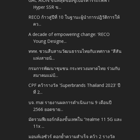
GAC AION ขนที่สุดของซูเปอร์คาร์รถไฟฟ้า
Hyper SSR ข...
RECO ก้าวสู่ปีที่ 10 ในฐานะผู้นำการปฎิวัติการให้
คว...
A decade of empowering change: ‘RECO
Young Designe...
ททท. ชวนสืบสานวัฒนธรรมไทยกับเทศกาล “สีสัน
แห่งสายน้...
กรมการพัฒนาชุมชน กระทรวงมหาดไทย ร่วมกับ
สมาคมแม่บ้...
CPF คว้ารางวัล 'Superbrands Thailand 2023' ปี
ที่ 2...
บจ. mai รายงานผลการดำเนินงาน 9 เดือนปี
2566 ยอดขาย...
มัดรวมฟีเจอร์กล้องขั้นเทพใน “realme 11 5G และ
11x ...
มอนท์เอซัวร์ ตอกย้ำความสำเร็จ คว้า 2 รางวัล