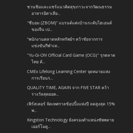
ชวนชิมและแชร์แนวคิดสุขภาวะจากวัฒนธรรม
อาหารอิตาเลีย...
"ซีบอม (ZBOM)” แบรนด์แต่งบ้านระดับไฮเอนด์
ของจีน เป...
“พนักงานตลาดหลักทรัพย์ฯ คว้าชัยจากการ
แข่งขันกีฬาเท...
"Yu-Gi-Oh! Official Card Game (OCG)" รุกตลาด
ไทย ด้...
CMEx Lifelong Learning Center จุดหมายแห่ง
การเรียนร...
QUALITY TIME, AGAIN จาก FIVE STAR คว้า
รางวัลสุดยอด...
เฟิร์สเตอร์ จัดเทศกาลช้อปปิ้งแห่งปี ลดสูงสุด 15%
พ...
Kingston Technology ยังครองตำแหน่งซัพพลาย
เออร์โมดู...