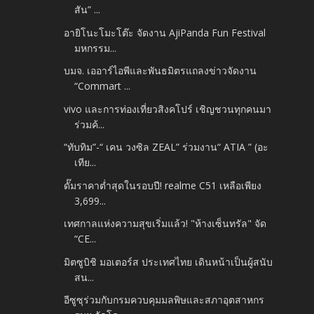
สัน” ...
อายิโนะโมะโต๊ะ จัดงาน AjiPanda Fun Festival
มหกรรม...
บมจ. เออาร์ไอพีและพันธมิตรแถลงข่าวจัดงาน
“Commart ...
vivo และการท่องเที่ยวสิงคโปร์ เชิญชวนทุกคนมา
ร่วมค้...
“ทับทิม”-“ เคน วงซิล ZEAL” ร่วมงาน“ ATIA ” (อะ
เทีย...
ดั๊มราคาต่ำสุดในรอบปี! realme C51 เหลือเพียง
3,699...
เทศกาลแห่งความสุขเริ่มแล้ว! "ห้างเซ็นทรัล" จัด
“CE...
มิตซูบิชิ มอเตอร์ส ประเทศไทย เดินหน้าเป็นผู้สนับ
สน...
อีซูซุร่วมกับกรมควบคุมมลพิษและสภาอุตสาหกร