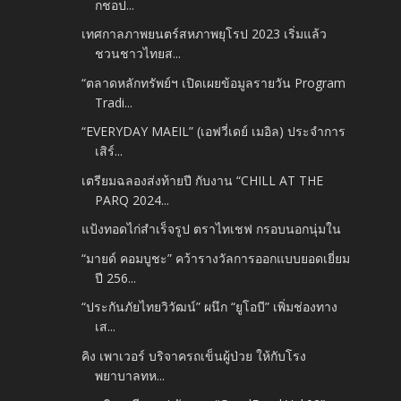
กชอป...
เทศกาลภาพยนตร์สหภาพยุโรป 2023 เริ่มแล้ว
ชวนชาวไทยส...
“ตลาดหลักทรัพย์ฯ เปิดเผยข้อมูลรายวัน Program
Tradi...
“EVERYDAY MAEIL” (เอฟวี่เดย์ เมอิล) ประจำการ
เสิร์...
เตรียมฉลองส่งท้ายปี กับงาน “CHILL AT THE
PARQ 2024...
แป้งทอดไก่สำเร็จรูป ตราไทเชฟ กรอบนอกนุ่มใน
“มายด์ คอมบูชะ” คว้ารางวัลการออกแบบยอดเยี่ยม
ปี 256...
“ประกันภัยไทยวิวัฒน์” ผนึก “ยูโอบี” เพิ่มช่องทาง
เส...
คิง เพาเวอร์ บริจาครถเข็นผู้ป่วย ให้กับโรง
พยาบาลทห...