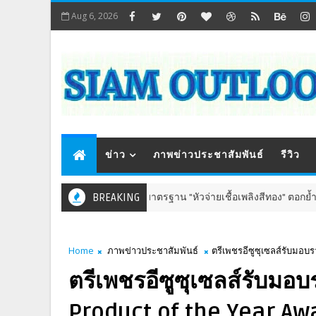
Aug 6, 2026
ข่าว
ภาพข่าวประชาสัมพันธ์
รีวิว
ปั๊ม PT รับป้ายมาตรฐาน "หัวจ่ายเชื้อเพลิงสีทอง" ตอกย้ำบริการโปร่งใส ส
BREAKING
ุน
Home
ภาพข่าวประชาสัมพันธ์
ตรีเพชรอีซูซุเซลส์รับมอบ
ตรีเพชรอีซูซุเซลส์รับมอ
Product of the Year Aw