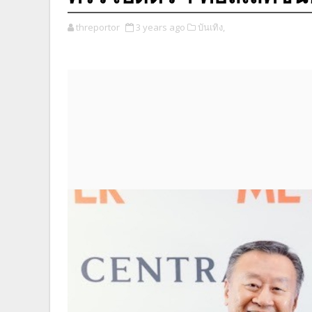
threportor
3 years ago
บันเทิง,