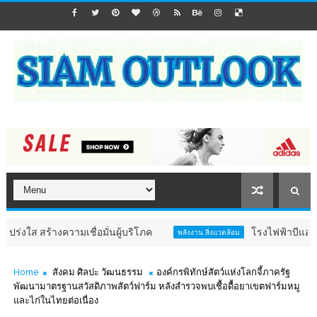
งความเชื่อมั่นผู้บริโภค
โรงไฟฟ้าบีแอลซีพี ร่วมงาน 
พลังงาน สิ่งแวดล้อม
Home
สังคม ศิลปะ วัฒนธรรม
องค์กรพิทักษ์สัตว์แห่งโลกจี้ภาครัฐ
พัฒนามาตรฐานสวัสดิภาพสัตว์ฟาร์ม หลังสำรวจพบเชื้อดื้อยาเขตฟาร์มหมู
และไก่ในไทยต่อเนื่อง