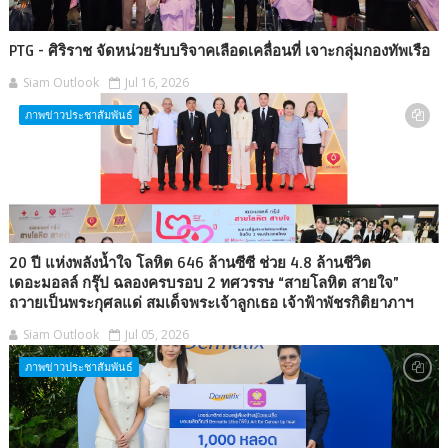
PTG - ศิริราช จัดหน่วยรับบริจาคเลือดเคลื่อนที่ เจาะกลุ่มกองทัพเรือ
Siam Outlook
Jul 16, 2026
ภาพข่าวประชาสัมพันธ์
20 ปี แห่งพลังน้ำใจ โลหิต 646 ล้านซีซี ช่วย 4.8 ล้านชีวิต
เดอะมอลล์ กรุ๊ป ฉลองครบรอบ 2 ทศวรรษ “สายโลหิต สายใจ”
ถวายเป็นพระกุศลแด่ สมเด็จพระเจ้าลูกเธอ เจ้าฟ้าพัชรกิติยาภาฯ
Siam Outlook
Jul 05, 2026
ภาพข่าวประชาสัมพันธ์