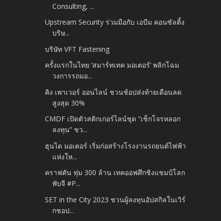
Consulting, ...
Upstream Security ร่วมมือกับ เอบีม คอนซัลติ้ง
บริษ...
บริษัท VFT Fastening
ครั้งแรกในไทย ‘สมาร์ทเทค มอเตอร์’ พลิกโฉม
วงการรถมอ...
คิง เพาเวอร์ ออนไลน์ ชวนช้อปส่งท้ายเดือนลด
สูงสุด 30%
CMDF เปิดตัวสติกเกอร์ไลน์ชุด “เช็กโจรหลอก
ลงทุน” ชว...
ฮุนได มอเตอร์ เริ่มก่อสร้างโรงงานรถยนต์ไฟฟ้า
แห่งให...
คราฟตัน ทุ่ม 300 ล้าน เทคออฟศึกชิงแชมป์โลก
พับจี #P...
SET in the City 2023 ชวนผู้ลงทุนอัปสกิลในเวิร์
กชอป...