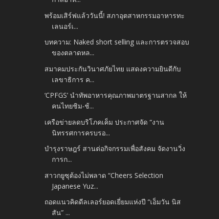
พร้อมเสิร์ฟแล้ววันนี้! สภาอุตสาหกรรมอาหารทะ
เลนอร์เ...
บทความ: Naked short selling และการตรวจสอบ
ของตลาดหล...
สมาคมประกันวินาศภัยไทย แสดงความยินดีกับ
เลขาธิการ ค...
‘CPFGS’ นำทัพอาหารคุณภาพมาตรฐานสากล ให้
คนไทยชิม-ช้...
เครือข่ายลดบริโภคเค็ม ประกาศจัด “งาน
นิทรรศการครบรอ...
บำรุงราษฎร์ สานต่อกิจกรรมเพื่อสังคม จัดงานวิ่ง
การก...
สาวกยูซุต้องไม่พลาด “Cheers Selection
Japanese Yuz...
ถอดแนวคิดดีลเลอร์ยอดเยี่ยมแห่งปี “เอ็มวัน นิส
สัน” ...