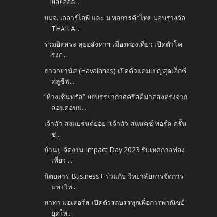
ย่อยออล...
บมจ. เออาร์ไอพี และ ม.หอการค้าไทย มอบรางวัล
THAILA...
ร่วมอิสสระ ลุยอสังหาฯ เมืองท่องเที่ยว เปิดตัวโค
รงก...
ฮาวายานัส (Havaianas) เปิดตัวแคมเปญสุดเอ็กซ์
คลูซีฟ...
“ห้างเซ็นทรัล” ยกบรรยากาศคริสต์มาสส่งตรงจาก
ลอนดอนม...
เจ้าสัว ส่งแบรนด์ย่อย “เจ้าสัว สแนคซ์ พอร์ค ครั้น
ช...
บ้านปู จัดงาน Impact Day 2023 รับเทศกาลท่อง
เที่ยว ...
นิตยสาร Business+ ร่วมกับ วิทยาลัยการจัดการ
มหาวิท...
ทาทา มอเตอร์ส เปิดตัวรถบรรทุกเพื่อการพาณิชย์
ยุคให...