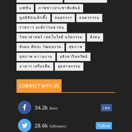
แฟชั่น
ภาพข่าวประชาสัมพันธ์
มูลนิธิป่อเต็กตึ๊ง
ยนตรกรร
ยนตรกรรม
ราชการ องค์การมหาชน
วิทยาศาสตร์ เทคโนโลยี นวัตกรรม
สังคม
สังคม ศิลปะ วัฒนธรรม
สุขภาพ
สุขภาพ ความงาม
อสังหาริมทรัพย์
อาหาร เครื่องดื่ม
อุตสาหกรรม
CONNECT WITH US
34.2k
Like
likes
28.6k
Follow
followers