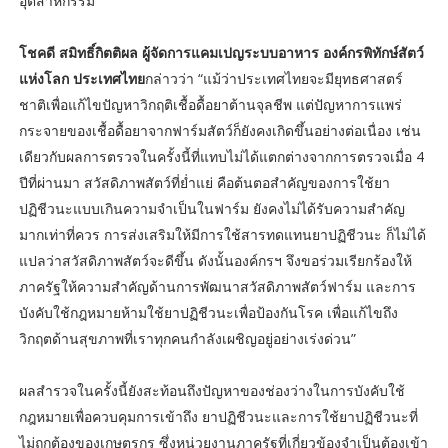
อุตสาหกรรม
โชคดี สมิทธิ์กิตติผล ผู้จัดการแคมเปญระบบอาหาร องค์กรพิทักษ์สัตว์
แห่งโลก ประเทศไทย
กล่าวว่า “แม้ว่าประเทศไทยจะมียุทธศาสตร์
ชาติเพื่อแก้ไขปัญหาวิกฤติเชื้อดื้อยาต้านจุลชีพ แต่ปัญหาการแพร่
กระจายของเชื้อดื้อยาจากฟาร์มสัตว์ก็ยังคงเกิดขึ้นอย่างต่อเนื่อง เช่น
เดียวกับผลการตรวจในครั้งนี้ที่แทบไม่ได้แตกต่างจากการตรวจเมื่อ 4
ปีที่ผ่านมา สวัสดิภาพสัตว์ที่ย่ำแย่ คือต้นตอสำคัญของการใช้ยา
ปฏิชีวนะแบบเกินความจำเป็นในฟาร์ม ยังคงไม่ได้รับความสำคัญ
มากเท่าที่ควร การส่งเสริมให้มีการใช้สารทดแทนยาปฏิชีวนะ ก็ไม่ได้
แปลว่าสวัสดิภาพสัตว์จะดีขึ้น ดังนั้นองค์กรฯ จึงขอร่วมเรียกร้องให้
ภาครัฐให้ความสำคัญด้านการพัฒนาสวัสดิภาพสัตว์ฟาร์ม และการ
บังคับใช้กฎหมายห้ามใช้ยาปฏิชีวนะเพื่อป้องกันโรค เพื่อแก้ไขถึง
วิกฤตด้านสุขภาพที่เราทุกคนกำลังเผชิญอยู่อย่างเร่งด่วน”
ผลสำรวจในครั้งนี้ยังสะท้อนถึงปัญหาของช่องว่างในการบังคับใช้
กฎหมายเพื่อควบคุมการเข้าถึง ยาปฏิชีวนะและการใช้ยาปฏิชีวนะที่
ไม่ถูกต้องของเกษตรกร ซึ่งหน่วยงานภาครัฐที่เกี่ยวข้องจำเป็นต้องเข้า