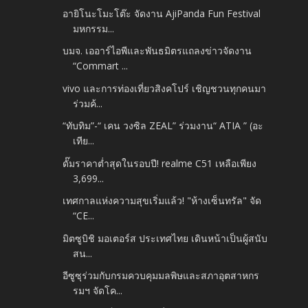
อายิโนะโมะโต๊ะ จัดงาน AjiPanda Fun Festival
มหกรรม...
บมจ. เออาร์ไอพีและพันธมิตรแถลงข่าวจัดงาน
“Commart ...
vivo และการท่องเที่ยวสิงคโปร์ เชิญชวนทุกคนมา
ร่วมค้...
“ทับทิม”-“ เคน วงซิล ZEAL” ร่วมงาน“ ATIA ” (อะ
เทีย...
ดั๊มราคาต่ำสุดในรอบปี! realme C51 เหลือเพียง
3,699...
เทศกาลแห่งความสุขเริ่มแล้ว! "ห้างเซ็นทรัล" จัด
“CE...
มิตซูบิชิ มอเตอร์ส ประเทศไทย เดินหน้าเป็นผู้สนับ
สน...
อีซูซุร่วมกับกรมควบคุมมลพิษและสภาอุตสาหกร
รมฯ จัดโค...