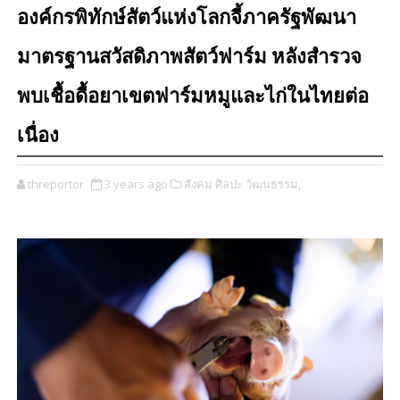
องค์กรพิทักษ์สัตว์แห่งโลกจี้ภาครัฐพัฒนา
มาตรฐานสวัสดิภาพสัตว์ฟาร์ม หลังสำรวจ
พบเชื้อดื้อยาเขตฟาร์มหมูและไก่ในไทยต่อ
เนื่อง
threportor
3 years ago
สังคม ศิลปะ วัฒนธรรม,