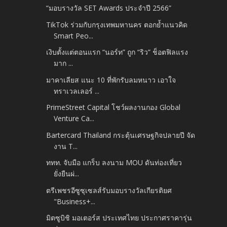
“มอบรางวัล SET Awards ประจำปี 2566”
TikTok ร่วมกับกรุงเทพมหานคร ตอกย้ำแนวคิด
Smart Peo...
เงิบตั้งแต่ตอนแรก “นอร์ท” ถูก “ริว” ช็อตฟิลแรง
มาก ...
มาคาเลียส แนะ 10 ที่พักรับลมหนาว เอาใจ
ทราเวลเลอร์ ...
PrimeStreet Capital โชว์ผลงานกอง Global
Venture Ca...
Bartercard Thailand กระตุ้นเศรษฐกิจปลายปี จัด
งาน T...
ททท. จับมือ แกร็บ ลงนาม MOU ดันท่องเที่ยว
ยั่งยืนผ่...
ตรีเพชรอีซูซุเซลส์รับมอบรางวัลเกียรติยศ
"Business+...
มิตซูบิชิ มอเตอร์ส ประเทศไทย ประกาศราคารุ่น