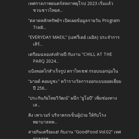
เทศกาลภาพยนตร์สหภาพยุโรป 2023 เริ่มแล้ว
ชวนชาวไทยส...
“ตลาดหลักทรัพย์ฯ เปิดเผยข้อมูลรายวัน Program
Tradi...
“EVERYDAY MAEIL” (เอฟวี่เดย์ เมอิล) ประจำการ
เสิร์...
เตรียมฉลองส่งท้ายปี กับงาน “CHILL AT THE
PARQ 2024...
แป้งทอดไก่สำเร็จรูป ตราไทเชฟ กรอบนอกนุ่มใน
“มายด์ คอมบูชะ” คว้ารางวัลการออกแบบยอดเยี่ยม
ปี 256...
“ประกันภัยไทยวิวัฒน์” ผนึก “ยูโอบี” เพิ่มช่องทาง
เส...
คิง เพาเวอร์ บริจาครถเข็นผู้ป่วย ให้กับโรง
พยาบาลทห...
สายกินเตรียมเฮ! กับงาน “GoodFood Vol.02” เทศ
กาลอาห...