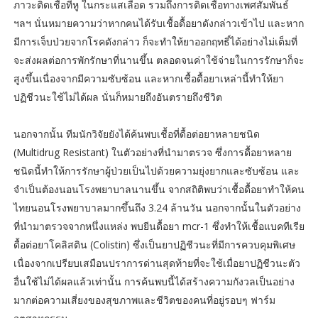
ภาวะติดเชื้อที่หู ในกระแสเลือด รวมถึงการติดเชื้อทางเพศสัมพันธ์
ฯลฯ นั่นหมายความว่าหากคนได้รับเชื้อดื้อยาดังกล่าวเข้าไป และหาก
มีการเจ็บป่วยจากโรคดังกล่าว ก็จะทำให้ยาออกฤทธิ์ได้อย่างไม่เต็มที่
จะส่งผลต่อการพักรักษาที่นานขึ้น ตลอดจนค่าใช้จ่ายในการรักษาก็จะ
สูงขึ้นเนื่องจากมีความซับซ้อน และหากเชื้อดื้อยาเหล่านี้ทำให้ยา
ปฏิชีวนะใช้ไม่ได้ผล นั่นก็หมายถึงอันตรายถึงชีวิต
นอกจากนั้น ทีมนักวิจัยยังได้ค้นพบเชื้อที่ดื้อต่อยาหลายชนิด
(Multidrug Resistant) ในตัวอย่างที่นำมาตรวจ ซึ่งการดื้อยาหลาย
ชนิดนี้ทำให้การรักษาผู้ป่วยเป็นไปด้วยความยุ่งยากและซับซ้อน และ
จำเป็นต้องนอนโรงพยาบาลนานขึ้น จากสถิติพบว่าเชื้อดื้อยาทำให้คน
ไทยนอนโรงพยาบาลมากขึ้นถึง 3.24 ล้านวัน นอกจากนั้นในตัวอย่าง
ที่นำมาตรวจจากหนึ่งแหล่ง พบยีนดื้อยา mcr-1 ซึ่งทำให้เชื้อแบคทีเรีย
ดื้อต่อยาโคลิสติน (Colistin) ซึ่งเป็นยาปฏิชีวนะที่มีการควบคุมพิเศษ
เนื่องจากเปรียบเสมือนปราการด่านสุดท้ายที่จะใช้เมื่อยาปฏิชีวนะตัว
อื่นใช้ไม่ได้ผลแล้วเท่านั้น การค้นพบนี้ได้สร้างความกังวลเป็นอย่าง
มากต่อความเสี่ยงของสุขภาพและชีวิตของคนที่อยู่รอบๆ ฟาร์ม