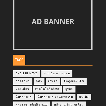
AD BANNER
TAGS
ENGLISH NEWS
การเงิน การลงทุน
การศึกษา
กีฬา
เกษตร
คืนคุณแผ่นดิน
ท่องเที่ยว
เทคโนโลยีดิจิทัล
ธุรกิจ
นิทรรศการ
นิทรรศการ งานมหกรรม
บันเทิง
พระราชกรณียกิจ ร.10
พลังงาน สิ่งแวดล้อม