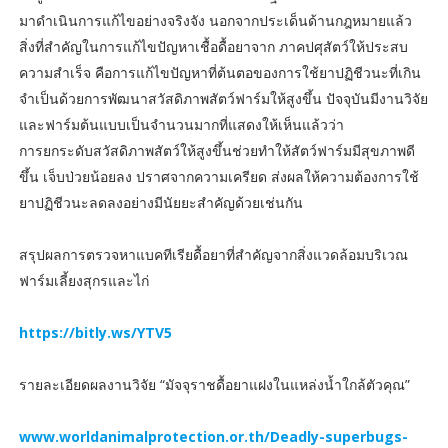
มาดำเนินการแก้ไขอย่างจริงจัง นอกจากประเด็นด้านกฎหมายแล้ว
สิ่งที่สำคัญในการแก้ไขปัญหาเชื้อดื้อยาจาก ภาคปศุสัตว์ให้ประสบ
ความสำเร็จ คือการแก้ไขปัญหาที่ต้นตอของการใช้ยาปฏิชีวนะที่เกิน
จำเป็นด้วยการพัฒนาสวัสดิภาพสัตว์ฟาร์มให้สูงขึ้น ปัจจุบันมีงานวิจัย
และฟาร์มต้นแบบเป็นจำนวนมากที่แสดงให้เห็นแล้วว่า
การยกระดับสวัสดิภาพสัตว์ให้สูงขึ้นช่วยทำให้สัตว์ฟาร์มมีสุขภาพดี
ขึ้น เจ็บป่วยน้อยลง ปราศจากความเครียด ส่งผลให้ความต้องการใช้
ยาปฏิชีวนะลดลงอย่างมีนัยยะสำคัญด้วยเช่นกัน
สรุปผลการตรวจหาแบคทีเรียดื้อยาที่สำคัญจากสิ่งแวดล้อมบริเวณ
ฟาร์มเลี้ยงสุกรและไก่
https://bitly.ws/YTV5
รายละเอียดผลงานวิจัย “มัจจุราชดื้อยาแฝงในแหล่งน้ำใกล้ตัวคุณ”
www.worldanimalprotection.or.th/Deadly-superbugs-