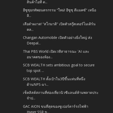
สินค้าไอที ด...
อีซูซุยกทัพยนตรกรรม “ใหม่! อีซูซุ ดีแมคซ์” เหนือ
ลิ...
เสือดำผงาด! “สโกมาดิ” เปิดตัวสกู๊ตเตอร์โมเดิร์น
คล...
Changan Automobile เปิดตัวอย่างยิ่งใหญ่ ส่ง
Deepal...
Thai PBS World เปิดเวทีสาธารณะ 'AI และ
อนาคตของห้อง...
SCB WEALTH sets ambitious goal to secure
top spot ...
SCB WEALTH ตั้งเป้าใน3ปีขึ้นแท่นที่หนึ่ง
ด้านNPS-มา...
เช็คลิสต์สถานที่ท่องเที่ยวนิวซีแลนด์ห้ามพลาดประ
จำป...
GAC AION ขนที่สุดของซูเปอร์คาร์รถไฟฟ้า
Hyper SSR ข...