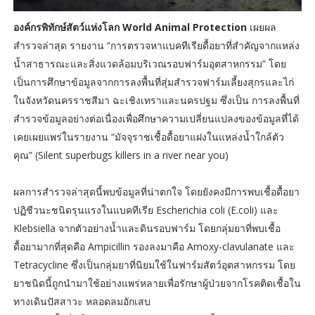
องค์กรพิทักษ์สัตว์แห่งโลก World Animal Protection
เผยผล
สำรวจล่าสุด รายงาน “การตรวจหาแบคทีเรียดื้อยาที่สำคัญจากแหล่ง
น้ำสาธารณะและสิ่งแวดล้อมบริเวณรอบฟาร์มอุตสาหกรรม” โดย
เป็นการศึกษาข้อมูลจากการลงพื้นที่สุ่มสำรวจฟาร์มเลี้ยงสุกรและไก่
ในจังหวัดนครราชสีมา ฉะเชิงเทราและนครปฐม ซึ่งเป็น การลงพื้นที่
สำรวจข้อมูลอย่างต่อเนื่องเพื่อศึกษาความเปลี่ยนแปลงของข้อมูลที่ได้
เคยเผยแพร่ในรายงาน “มัจจุราชเชื้อดื้อยาแฝงในแหล่งน้ำใกล้ตัว
คุณ” (Silent superbugs killers in a river near you)
ผลการสำรวจล่าสุดนี้พบข้อมูลที่น่าตกใจ โดยยังคงมีการพบเชื้อดื้อยา
ปฏิชีวนะชนิดรุนแรงในแบคทีเรีย Escherichia coli (E.coli) และ
Klebsiella จากตัวอย่างน้ำและดินรอบฟาร์ม โดยกลุ่มยาที่พบเชื้อ
ดื้อยามากที่สุดคือ Ampicillin รองลงมาคือ Amoxy-clavulanate และ
Tetracycline ซึ่งเป็นกลุ่มยาที่นิยมใช้ในฟาร์มสัตว์อุตสาหกรรม โดย
ยาชนิดนี้ถูกนำมาใช้อย่างแพร่หลายเพื่อรักษาผู้ป่วยจากโรคติดเชื้อใน
ทางเดินปัสสาวะ หลอดลมอักเสบ