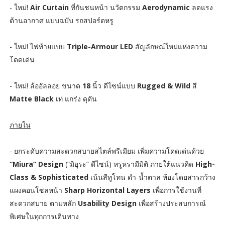
- ใหม่!
Air Curtain
ที่กันชนหน้า นวัตกรรม
Aerodynamic
ลดแรง
ต้านอากาศ แบบฉบับ รถสปอร์ตหรู
- ใหม่! ไฟท้ายแบบ
Triple-Armour LED
สัญลักษณ์ใหม่แห่งความ
โดดเด่น
- ใหม่! ล้ออัลลอย ขนาด
18
นิ้ว ดีไซน์แบบ
Rugged & Wild
สี
Matte Black
เท่ แกร่ง ดุดัน
ภายใน
- ยกระดับความสะดวกสบายสไตล์พรีเมียม เพิ่มความโดดเด่นด้วย
“Miura” Design
(“มิอุระ” ดีไซน์) หรูหรามีมิติ ภายใต้แนวคิด
High-
Class & Sophisticated
เน้นสีทูโทน ดำ-น้ำตาล ห้องโดยสารกว้าง
แผงคอนโซลหน้า
Sharp Horizontal Layers
เพื่อการใช้งานที่
สะดวกสบาย ตามหลัก
Usability Design
เพื่อสร้างประสบการณ์
พิเศษในทุกการเดินทาง