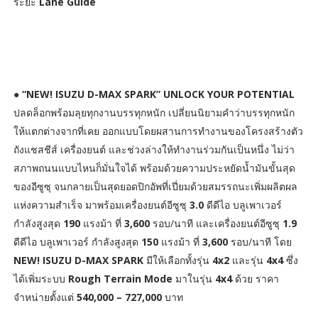
ระยะ
Lane Guide
●
“NEW! ISUZU D-MAX SPARK” UNLOCK YOUR POTENTIAL
ปลดล็อกพร้อมลุยทุกงานบรรทุกหนัก เปลี่ยนนิยามคำว่าบรรทุกหนัก
ให้แตกต่างจากที่เคย ออกแบบโดยผสานการทำงานของโครงสร้างตัว
ถังแชสชีส์ เครื่องยนต์ และช่วงล่างให้ทำงานร่วมกันเป็นหนึ่ง ไม่ว่า
สภาพถนนแบบไหนก็มั่นใจได้ พร้อมด้วยความประหยัดน้ำมันขั้นสุด
ของอีซูซุ จนกลายเป็นสุดยอดปิกอัพที่เปี่ยมด้วยสมรรถนะเพิ่มผลิตผล
แห่งความสำเร็จ มาพร้อมเครื่องยนต์อีซูซุ
3.0
ดีดีไอ บลูเพาเวอร์
กำลังสูงสุด
190
แรงม้า ที่
3,600
รอบ/นาที และเครื่องยนต์อีซูซุ
1.9
ดีดีไอ บลูเพาเวอร์ กำลังสูงสุด
150
แรงม้า ที่
3,600
รอบ/นาที โดย
NEW! ISUZU D-MAX SPARK
มีให้เลือกทั้งรุ่น
4x2
และรุ่น
4x4
ซึ่ง
ได้เพิ่มระบบ
Rough Terrain Mode
มาในรุ่น
4x4
ด้วย ราคา
จำหน่ายตั้งแต่
540,000 – 727,000
บาท