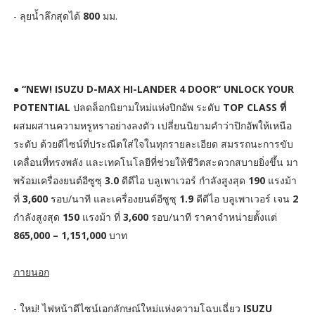
- ลุยน้ำลึกสุดได้
800
มม.
●
“NEW! ISUZU D-MAX HI-LANDER 4 DOOR” UNLOCK YOUR
POTENTIAL
ปลดล็อกนิยามใหม่แห่งปิกอัพ ระดับ
TOP CLASS ที่
ผสมผสานความหรูหราอย่างลงตัว เปลี่ยนนิยามคำว่าปิกอัพให้เหนือ
ระดับ ด้วยดีไซน์ที่ประณีตใส่ใจในทุกรายละเอียด สมรรถนะการขับ
เคลื่อนที่ทรงพลัง และเทคโนโลยีที่ช่วยให้ชีวิตสะดวกสบายยิ่งขึ้น มา
พร้อมเครื่องยนต์อีซูซุ
3.0
ดีดีไอ บลูเพาเวอร์ กำลังสูงสุด
190
แรงม้า
ที่
3,600
รอบ/นาที และเครื่องยนต์อีซูซุ
1.9
ดีดีไอ บลูเพาเวอร์ เจน
2
กำลังสูงสุด
150
แรงม้า ที่
3,600
รอบ/นาที ราคาจำหน่ายตั้งแต่
865,000 – 1,151,000
บาท
ภายนอก
- ใหม่! ไฟหน้าดีไซน์เอกลักษณ์ใหม่แห่งความโฉบเฉี่ยว
ISUZU