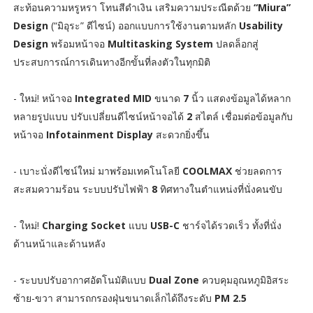
สะท้อนความหรูหรา โทนสีดำเงิน เสริมความประณีตด้วย
“Miura”
Design
(“มิอุระ” ดีไซน์) ออกแบบการใช้งานตามหลัก
Usability
Design
พร้อมหน้าจอ
Multitasking System
ปลดล็อกสู่
ประสบการณ์การเดินทางอีกขั้นที่ลงตัวในทุกมิติ
- ใหม่! หน้าจอ
Integrated MID
ขนาด
7
นิ้ว แสดงข้อมูลได้หลาก
หลายรูปแบบ ปรับเปลี่ยนดีไซน์หน้าจอได้
2
สไตล์ เชื่อมต่อข้อมูลกับ
หน้าจอ
Infotainment Display
สะดวกยิ่งขึ้น
- เบาะนั่งดีไซน์ใหม่ มาพร้อมเทคโนโลยี
COOLMAX
ช่วยลดการ
สะสมความร้อน ระบบปรับไฟฟ้า
8
ทิศทางในตำแหน่งที่นั่งคนขับ
- ใหม่!
Charging Socket
แบบ
USB-C
ชาร์จได้รวดเร็ว ทั้งที่นั่ง
ด้านหน้าและด้านหลัง
- ระบบปรับอากาศอัตโนมัติแบบ
Dual Zone
ควบคุมอุณหภูมิอิสระ
ซ้าย-ขวา สามารถกรองฝุ่นขนาดเล็กได้ถึงระดับ
PM 2.5