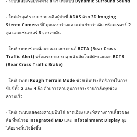
- ระบบเสียงรอบทิศทาง
8
ลำโพงแบบ
Dynamic Surround Sound
- ใหม่ล่าสุด! ระบบช่วยเหลือผู้ขับขี่
ADAS
ด้วย
3D Imaging
Stereo Camera
ที่มีมุมมองกว้างและแม่นยำกว่าเดิม พร้อมเรดาร์
2
จุด และเซนเซอร์
8
จุดรอบคัน
- ใหม่! ระบบช่วยเตือนขณะถอยรถยนต์
RCTA (Rear Cross
Traffic Alert)
พร้อมระบบเบรกฉุกเฉินอัตโนมัติขณะถอย
RCTB
(Rear Cross Traffic Brake)
- ใหม่! ระบบ
Rough Terrain Mode
ช่วยเพิ่มประสิทธิภาพในการ
ขับขี่ทั้ง
2
และ
4
ล้อ ด้วยการควบคุมการกระจายกำลังทุกช่วง
ความเร็ว
- ใหม่! ระบบแสดงองศามุมปีนไต่ ลาดเอียง และทิศทางการเลี้ยวของ
ล้อ ที่หน้าจอ
Integrated MID
และ
Infotainment Display
ลุย
ได้อย่างมั่นใจยิ่งขึ้น