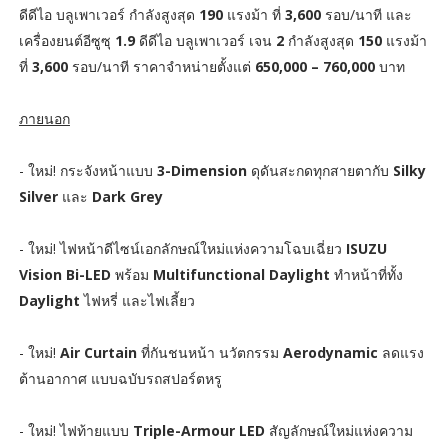
ดีดีไอ บลูเพาเวอร์ กำลังสูงสุด
190
แรงม้า ที่
3,600
รอบ/นาที และ
เครื่องยนต์อีซูซุ
1.9
ดีดีไอ บลูเพาเวอร์ เจน
2
กำลังสูงสุด
150
แรงม้า
ที่
3,600
รอบ/นาที ราคาจำหน่ายตั้งแต่
650,000 – 760,000
บาท
ภายนอก
- ใหม่! กระจังหน้าแบบ
3-Dimension
ดุดันสะกดทุกสายตากับ
Silky
Silver
และ
Dark Grey
- ใหม่! ไฟหน้าดีไซน์เอกลักษณ์ใหม่แห่งความโฉบเฉี่ยว
ISUZU
Vision Bi-LED
พร้อม
Multifunctional Daylight
ทำหน้าที่ทั้ง
Daylight
ไฟหรี่ และไฟเลี้ยว
- ใหม่!
Air Curtain
ที่กันชนหน้า นวัตกรรม
Aerodynamic
ลดแรง
ต้านอากาศ แบบฉบับรถสปอร์ตหรู
- ใหม่! ไฟท้ายแบบ
Triple-Armour LED
สัญลักษณ์ใหม่แห่งความ