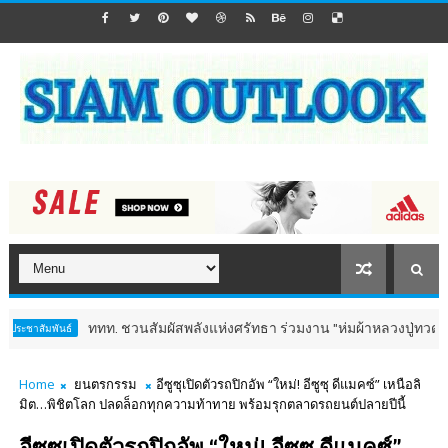
ททท. ชวนสัมผัสพลังแห่งศรัทธา ร่วมงาน "ห่มผ้าหลวงปู่ทวด ครั้งที่ 13 ปี 256
Home
ยนตรกรรม
อีซูซุเปิดตัวรถปิกอัพ “ใหม่! อีซูซุ ดีแมคซ์” เหนือลิ
มิต…พิชิตโลก ปลดล็อกทุกความท้าทาย พร้อมรุกตลาดรถยนต์ปลายปีนี้