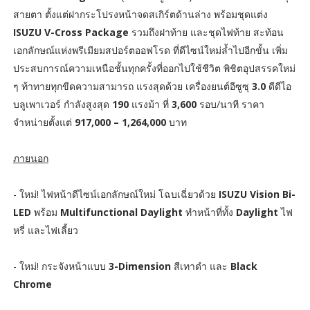
สายตา ตั้งแต่ฝากระโปรงหน้าจดสเกิร์ตด้านล่าง พร้อมชุดแต่ง
ISUZU V-Cross Package
รวมถึงฝาท้าย และชุดไฟท้าย สะท้อน
เอกลักษณ์แห่งพรีเมียมสปอร์ตออฟโรด ที่ดีไซน์ใหม่ล้ำไปอีกขั้น เพิ่ม
ประสบการณ์ความเหนือชั้นทุกครั้งที่ออกไปใช้ชีวิต พิชิตอุปสรรคใหม่
ๆ ท้าทายทุกขีดความสามารถ แรงสุดด้วย เครื่องยนต์อีซูซุ
3.0
ดีดีไอ
บลูเพาเวอร์ กำลังสูงสุด
190
แรงม้า ที่
3,600
รอบ/นาที ราคา
จำหน่ายตั้งแต่
917,000 – 1,264,000
บาท
ภายนอก
- ใหม่! ไฟหน้าดีไซน์เอกลักษณ์ใหม่ โฉบเฉี่ยวด้วย
ISUZU Vision Bi-
LED
พร้อม
Multifunctional Daylight
ทำหน้าที่ทั้ง
Daylight
ไฟ
หรี่ และไฟเลี้ยว
- ใหม่! กระจังหน้าแบบ
3-Dimension
สีเทาดำ และ
Black
Chrome