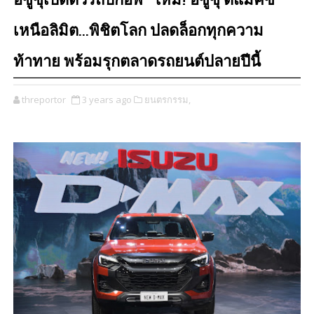
อีซูซุเปิดตัวรถปิกอัพ “ใหม่! อีซูซุ ดีแมคซ์”
เหนือลิมิต…พิชิตโลก ปลดล็อกทุกความ
ท้าทาย พร้อมรุกตลาดรถยนต์ปลายปีนี้
threportor
3 years ago
ยนตรกรรม,