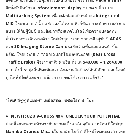
ยิ่งขึ้นด้วยระบบควบคุมการเปลี่ยนเกียร์ที่พวงมาลัย
Paddle Shift
อีกทั้งยังมีหน้าจอ
Infotainment Display
ขนาด 9 นิ้ว แบบ
Multitasking System
เชื่อมต่อข้อมูลกับหน้าจอ
Integrated
MID
ใหม่ขนาด 7 นิ้ว แสดงผลได้หลายฟังก์ชัน ยกระดับความสะดวก
สบายให้กับผู้ขับขี่ และยังมาพร้อมเทคโนโลยีเพื่อความปลอดภัย
มั่นใจทุกการเดินทางด้วย ใหม่ล่าสุด! ระบบช่วยเหลือผู้ขับขี่
ADAS
ด้วย
3D Imaging Stereo Camera
ที่กว้างขึ้นและแม่นยำขึ้น
พร้อม ใหม่! ระบบเบรกฉุกเฉินอัตโนมัติขณะถอย (
Rear Cross
Traffic Brake
) ด้วยราคาคุ้มค่าเงิน ตั้งแต่
540,000 – 1,264,000
บาท ทั้งนี้เรามุ่งมั่นที่จะพัฒนา ส่งมอบผลิตภัณฑ์อันดีเยี่ยม ตอบโจทย์
ทุกไลฟ์สไตล์และความต้องการของผู้ใช้รถอย่างแท้จริง”
“ใหม่! อีซูซุ ดีแมคซ์” เหนือลิมิต...พิชิตโลก
นำโดย
●
“NEW! ISUZU V-CROSS 4x4” UNLOCK YOUR POTENTIAL
ปลดล็อกทุกความท้าทายกับความแข็งแกร่ง ดุดัน มาพร้อม สีใหม่สุด
Namibu Orange Mica
(ส้ม นามิบู ไมก้า) ดีไซน์ใหม่หมด สะกดทุก