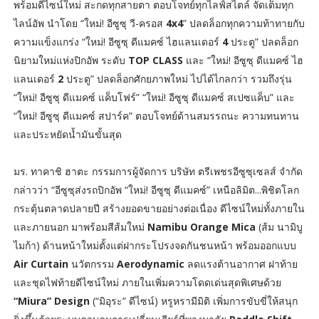
พร้อมดีไซน์ใหม่ สะกดทุกสายตา ตอบโจทย์ทุกไลฟ์สไตล์ จัดเต็มทุก
ไลน์อัพ นำโดย “ใหม่! อีซูซุ วี-ครอส
4x4
” ปลดล็อกทุกความท้าทายกับ
ความแข็งแกร่ง “ใหม่! อีซูซุ ดีแมคซ์ ไฮแลนเดอร์
4
ประตู” ปลดล็อก
นิยามใหม่แห่งปิกอัพ ระดับ
TOP CLASS
และ “ใหม่! อีซูซุ ดีแมคซ์ ไฮ
แลนเดอร์
2
ประตู” ปลดล็อกศักยภาพใหม่ ไปได้ไกลกว่า รวมถึงรุ่น
“ใหม่! อีซูซุ ดีแมคซ์ แค็บโฟร์” “ใหม่! อีซูซุ ดีแมคซ์ สเปซแค็บ” และ
“ใหม่! อีซูซุ ดีแมคซ์ สปาร์ค” ตอบโจทย์ด้านสมรรถนะ ความทนทาน
และประหยัดน้ำมันขั้นสุด
มร. ทาคาชิ ฮาตะ กรรมการผู้จัดการ บริษัท ตรีเพชรอีซูซุเซลส์ จำกัด
กล่าวว่า “อีซูซุส่งรถปิกอัพ “ใหม่! อีซูซุ ดีแมคซ์” เหนือลิมิต...พิชิตโลก
กระตุ้นตลาดปลายปี สร้างยอดขายอย่างต่อเนื่อง ดีไซน์ใหม่ทั้งภายใน
และภายนอก มาพร้อมสีส้มใหม่
Namibu Orange Mica
(ส้ม นามิบู
ไมก้า) ด้านหน้าใหม่ตั้งแต่ฝากระโปรงจดกันชนหน้า พร้อมออกแบบ
Air Curtain
นวัตกรรม
Aerodynamic
ลดแรงต้านอากาศ ฝาท้าย
และชุดไฟท้ายดีไซน์ใหม่ ภายในเพิ่มความโดดเด่นสุดพิเศษด้วย
“Miura” Design
(“มิอุระ” ดีไซน์) หรูหรามีมิติ เพิ่มการขับขี่ให้สนุก