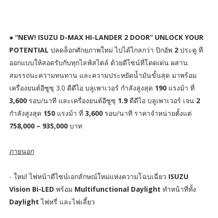
●
“NEW! ISUZU D-MAX HI-LANDER 2 DOOR” UNLOCK YOUR
POTENTIAL
ปลดล็อกศักยภาพใหม่ ไปได้ไกลกว่า ปิกอัพ
2
ประตู ที่
ออกแบบให้สอดรับกับทุกไลฟ์สไตล์ ด้วยดีไซน์ที่โดดเด่น ผสาน
สมรรถนะความทนทาน และความประหยัดน้ำมันขั้นสุด มาพร้อม
เครื่องยนต์อีซูซุ 3.0 ดีดีไอ บลูเพาเวอร์ กำลังสูงสุด
190
แรงม้า ที่
3,600
รอบ/นาที และเครื่องยนต์อีซูซุ
1.9
ดีดีไอ บลูเพาเวอร์ เจน
2
กำลังสูงสุด
150
แรงม้า ที่
3,600
รอบ/นาที ราคาจำหน่ายตั้งแต่
758,000 – 935,000
บาท
ภายนอก
- ใหม่! ไฟหน้าดีไซน์เอกลักษณ์ใหม่แห่งความโฉบเฉี่ยว
ISUZU
Vision Bi-LED
พร้อม
Multifunctional Daylight
ทำหน้าที่ทั้ง
Daylight
ไฟหรี่ และไฟเลี้ยว