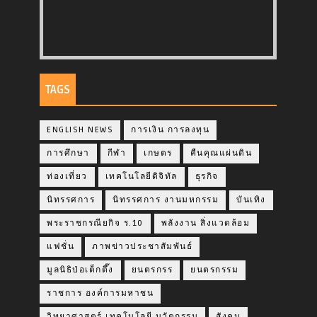
TAGS
ENGLISH NEWS
การเงิน การลงทุน
การศึกษา
กีฬา
เกษตร
คืนคุณแผ่นดิน
ท่องเที่ยว
เทคโนโลยีดิจิทัล
ธุรกิจ
นิทรรศการ
นิทรรศการ งานมหกรรม
บันเทิง
พระราชกรณียกิจ ร.10
พลังงาน สิ่งแวดล้อม
แฟชั่น
ภาพข่าวประชาสัมพันธ์
มูลนิธิป่อเต็กตึ๊ง
ยนตรกรร
ยนตรกรรม
ราชการ องค์การมหาชน
วิทยาศาสตร์ เทคโนโลยี นวัตกรรม
สังคม