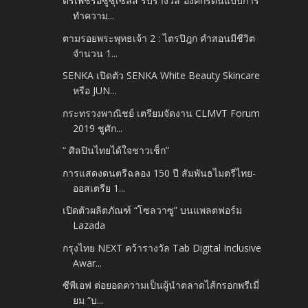
ตรีเพชรอีซูซุเซลส์ รับรางวัล“องค์กรต้นแบบการ
ทำความ...
ตามรอยพระพุทธเจ้า 2 : ไตรปิฎก คำสอนมีชีวิต
จำนวน 1...
SENKA เปิดตัว SENKA White Beauty Skincare
หรือ JUN...
กระทรวงพาณิชย์ เตรียมจัดงาน CLMVT Forum
2019 ชูศัก...
“ ศิลปินไทยได้ใจชาวเช็ก”
การแสดงดนตรีฉลอง 150 ปี สัมพันธไมตรีไทย-
ออสเตรีย 1...
เปิดตัวผลิตภัณฑ์ “โซลวาซู” บนแพลตฟอร์ม
Lazada
กรุงไทย NEXT คว้ารางวัล Tab Digital Inclusive
Awar...
ซีพีเอฟ ต่อยอดความเป็นผู้นำตลาดไส้กรอกพรีเมี่
ยม “บ...