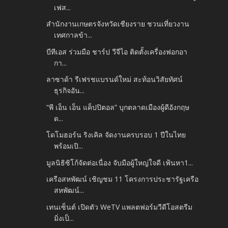
เฟส...
สำนักงานเกษตรจังหวัดเชียงราย ชวนเที่ยวงาน
เทศกาลข้า...
บีทีเอส ร่วมมือ ชาร์ป วีจีไอ ติดตั้งเครื่องฟอกอา
กา...
ลาซาด้า รีเฟรชแบรนด์ใหม่ สะท้อนวิสัยทัศน์
ธุรกิจอัน...
“พี เอ็น เอ็น แค็ปปิตอล” บุกตลาดเมืองผู้ดีอังกฤษ
ด...
โดโมฮอร์น ริงเคิล จัดงานครบรอบ 1 ปีในไทย
พร้อมเปิ...
มูลนิธิซิโก้จัดต่อเนื่อง จับมือผู้ใหญ่ใจดี เฟ้นหา1...
เครือสหพัฒน์ เชิญชม 11 โครงการประชารัฐเครือ
สหพัฒน์...
เทนเซ็นต์ เปิดตัว WeTV แพลตฟอร์มวีดีโอสตรีม
มิ่งเป็...