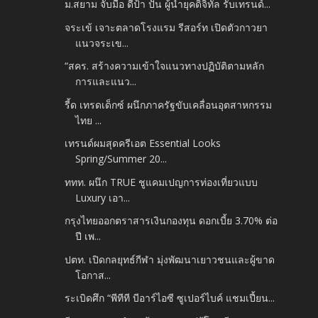
ม.สยาม จับมือ ดีป้า ปั้น ผู้นำยุคดิจิทัล รับเทรนด์...
จระเข้ เจาะตลาดโรงแรม รีสอร์ท เปิดตัวกาวยา
แนวจระเข...
“สคร. สร้างความเข้าใจแนวทางปฏิบัติตามหลัก
การและแนว...
รี้ด เทรดเด็กซ์ ผนึกภาครัฐขับเคลื่อนอุตสาหกรรม
ไทย ...
เทรนด์ผมสุดครีเอต Essential Looks
Spring/Summer 20...
ททท. ผนึก TRUE ชูแคมเปญการท่องเที่ยวแบบ
Luxury เอา...
กรุงไทยออกตราสารเงินกองทุน ดอกเบี้ย 3.70% ต่อ
ปี เพ...
ปตท. เปิดกลยุทธ์กีฬา มุ่งพัฒนาเยาวชนและผู้ขาด
โอกาส...
ระเบิดศึก “พีทีที บีอาร์ไอซี ซูเปอร์ไบค์ แชมเปี้ยน...