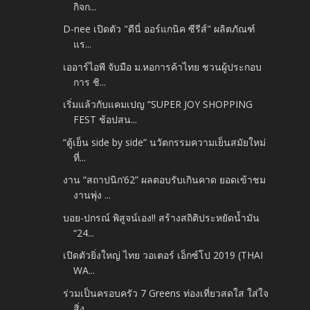
กิจก...
D-nee เปิดตัว "ดีนี่ ออร์แกนิค ซีรีส์" ผลิตภัณฑ์
แร...
เออาร์ไอพี จับมือ ม.หอการค้าไทย ชวนผู้ประกอบ
การ ชิ...
เริ่มแล้วกับแคมเปญ “SUPER JOY SHOPPING
FEST ช้อปสน...
“ตู้เย็น side by side” นวัตกรรมความเย็นสมัยใหม่
ที่...
งาน “สถาปนิก’62” ผลตอบรับเกินคาด ยอดเข้าชม
งานพุ่ง ...
บอย-ปกรณ์ พิสูจน์เอง!! สร้างสถิติประหยัดน้ำมัน
“24...
เปิดตัวยิ่งใหญ่ ไทย วอเตอร์ เอ็กซ์โป 2019 (THAI
WA...
ร่วมเป็นครอบครัว 7 Greens ท่องเที่ยวสดใส ใส่ใจ
สิ่ง...