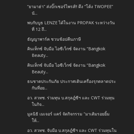
“ยามาฮ่า” ส่งบิ๊กเซอร์ไพรส์!! ดึง “โต้ง TWOPEE”
นั...
พบกับบูธ LENZE ได้ในงาน PROPAK ระหว่างวัน
ที่ 12 ถึ...
ธัญญาพาร์ค ชวนช้อปคืนภาษี
คินเท็กซ์ จับมือ ไอซีเว็กซ์ จัดงาน “Bangkok
Beauty...
คินเท็กซ์ จับมือ ไอซีเว็กซ์ จัดงาน “Bangkok
Beauty...
ธนชาตประกันภัย ประกาศเดินเครื่องรุกตลาดประ
กันที่อย...
อว. สวทช. ร่วมทุน บ.สกุลฎ์ซีฯ และ CWT ร่วมทุน
ในกิจ...
มูลนิธิ เมเจอร์ แคร์ จัดกิจกรรม "มาเติมรอยยิ้ม
ให้...
อว. สวทช. จับมือ บ.สกุลฎ์ซีฯ และ CWT ร่วมทุนใน