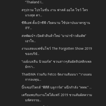
“Thailand I...
สรุปรวม โปรโมชั่น งาน ฟาสต์ ออโต โชว์ ใคร
แรงสุด ตา...
ซีพีเอฟ ตั้งเป้าซีพี เวียดนาม ใช้ปลาป่นมาตรฐาน
IFF...
สหพัฒน์ฯ เปิดตัวสินค้าใหม่ “มาม่าข้าวต้มคัพ”
เอาใจ...
งานแสดงแฟชั่นโชว์ The Forgotten Show 2019
ของบริษั...
“เมย์เบลลีน นิวยอร์ค” ชวนสาวๆสัมผัสลิปสติกเพล
ย์กรา...
ThaiBMA ร่วมกับ Fetco จัดงานสัมมนา “วางแผน
การลงทุน...
บิ๊กเซอร์ไพรส์ “พีทีที บลูการ์ด” ผนึกกำลัง “ททท.” ...
เตรียมพบกับงานโฟโต้แฟร์ 2019 ชวนสัมผัสความ
มหัศจรรย...