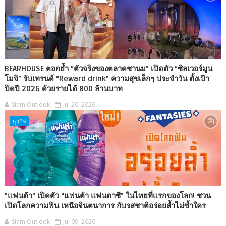
BEARHOUSE ตอกย้ำ “ตัวจริงของตลาดชานม” เปิดตัว “ซิลเวอร์มูน
โมจิ” รับเทรนด์ “Reward drink” ความสุขเล็กๆ ประจำวัน ตั้งเป้า
ปิดปี 2026 ด้วยรายได้ 800 ล้านบาท
Siam Outlook
Jul 20, 2026
ธุรกิจ
"แฟนต้า" เปิดตัว “แฟนต้า แฟนตาซี” ในไทยที่แรกของโลก! ชวน
เปิดโลกความฟิน เหนือจินตนาการ กับรสชาติอร่อยล้ำไม่ซ้ำใคร
Siam Outlook
Jul 09, 2026