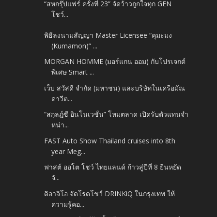
“สหกรุ๊ปแฟร์ ครั้งที่ 23” จัดว้าวถูกใจทุก GEN
โชว์...
พิธีลงนามสัญญา Master Licensee “คุมะมง
(Kumamon)” ...
MORGAN HOMME (มอร์แกน ออม) กับโปรเจกต์
พิเศษ Smart ...
เว็บ สวัสดี จำกัด (มหาชน) และบริษัทในเครือมัณ
ดาวีต...
“สกุลฎ์ซี อินโนเวชั่น” โหมตลาด เปิดรับตัวแทนจำ
หน่า...
FAST Auto Show Thailand cruises into 8th
year Meg...
ฟาสต์ ออโต โชว์ ไทยแลนด์ ก้าวสู่ปีที่ 8 ยืนหยัด
จั...
ดิอาจิโอ จัดโรดโชว์ DRINKiQ ในกรุงเทพ ให้
ความรู้คอ...