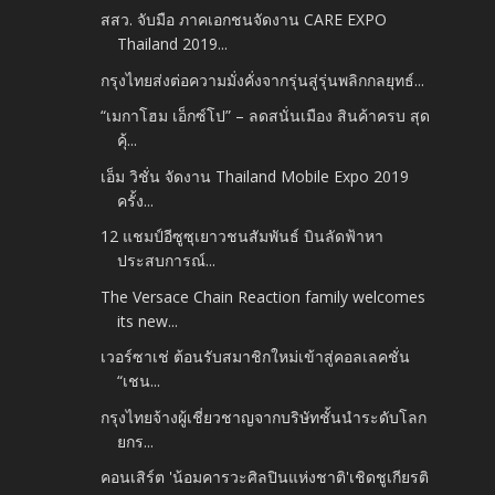
สสว. จับมือ ภาคเอกชนจัดงาน CARE EXPO
Thailand 2019...
กรุงไทยส่งต่อความมั่งคั่งจากรุ่นสู่รุ่นพลิกกลยุทธ์...
“เมกาโฮม เอ็กซ์โป” – ลดสนั่นเมือง สินค้าครบ สุด
คุ้...
เอ็ม วิชั่น จัดงาน Thailand Mobile Expo 2019
ครั้ง...
12 แชมป์อีซูซุเยาวชนสัมพันธ์ บินลัดฟ้าหา
ประสบการณ์...
The Versace Chain Reaction family welcomes
its new...
เวอร์ซาเช่ ต้อนรับสมาชิกใหม่เข้าสู่คอลเลคชั่น
“เชน...
กรุงไทยจ้างผู้เชี่ยวชาญจากบริษัทชั้นนำระดับโลก
ยกร...
คอนเสิร์ต 'น้อมคารวะศิลปินแห่งชาติ'เชิดชูเกียรติ