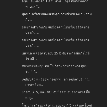
อีซูซุมอบทองคำ 1 ล้านบาท! แก่ผู้โชคดีจากการ
ทายผล “...
มูลนิธิเครือข่ายส่งเสริมคุณภาพชีวิตแรงงาน ร่วม
กับ ...
ธนชาตประกันภัย จับมือ เคาน์เตอร์เซอร์วิสขาย
ประกัน ...
ธนชาตประกันภัย จับมือ เคาน์เตอร์เซอร์วิสขาย
ประกัน ...
เฮเฟเล่ ฉลองครบรอบ 25 ปี จับรางวัลคืนกำไรผู้
โชคดี ...
สมาคมเพื่อนชุมชน โชว์ศักยภาพวิสาหกิจชุมชน
รุ่น 4 กั...
เจดับบลิว แมริออท กรุงเทพฯ รณรงค์ลดปริมาณ
การเหลือท...
Sharp,BTS, และ VGI จับมือส่งมอบอากาศที่ดีขึ้น
แก่ผู...
โครงการ “รวมพลังตามรอยพ่อฯ” ปี 7 เดินเครื่องสู่