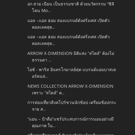
อก สวย เนียน เป็นธรรมชาติ ด้วยนวัตกรรม “ซิลิ
โคน Mo...
แอล –แอล ฮอม สองแบรนด์ดังฝรั่งเศส เปิดตัว
คอลเลคสุด...
แอล –แอล ฮอม สองแบรนด์ดังฝรั่งเศส เปิดตัว
คอลเลคสุด...
ARROW X-DIMENSION มิติแห่ง “สไตล์” ต้องไม่
ธรรมดา ...
ไอซ์ - พาริส อินทรโกมาลย์สุต แบรนด์แอมบาสเด
อร์คนล่...
NEWS COLLECTION ARROW X-DIMENSION
เพราะ “สไตล์” ต...
การท่องเที่ยวสิงคโปร์ชวนนักช้อป เตรียมช้อปกระ
จาย ส...
“แอน – ป้าตือ”แชร์ประสบการณ์การนอนอย่างมี
คุณภาพ ใน...