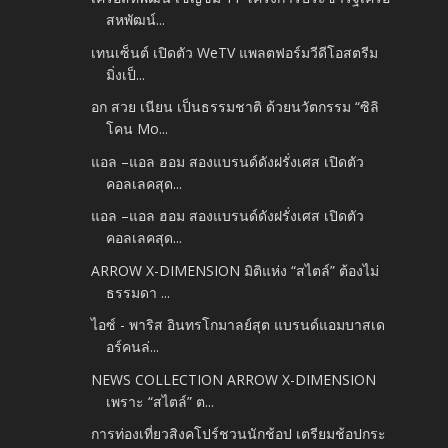
สหพัฒน์...
เทนเซ็นต์ เปิดตัว WeTV แพลตฟอร์มวีดีโอสตรีม
มิ่งเป็...
อก สวย เนียน เป็นธรรมชาติ ด้วยนวัตกรรม “ซิลิ
โคน Mo...
แอล –แอล ฮอม สองแบรนด์ดังฝรั่งเศส เปิดตัว
คอลเลคสุด...
แอล –แอล ฮอม สองแบรนด์ดังฝรั่งเศส เปิดตัว
คอลเลคสุด...
ARROW X-DIMENSION มิติแห่ง “สไตล์” ต้องไม่
ธรรมดา ...
ไอซ์ - พาริส อินทรโกมาลย์สุต แบรนด์แอมบาสเด
อร์คนล่...
NEWS COLLECTION ARROW X-DIMENSION
เพราะ “สไตล์” ต...
การท่องเที่ยวสิงคโปร์ชวนนักช้อป เตรียมช้อปกระ