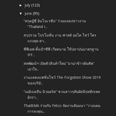
July
(123)
►
June
(95)
▼
“สกุลฎ์ซี อินโนเวชั่น” ร่วมแถลงข่าวงาน
“Thailand I...
สรุปรวม โปรโมชั่น งาน ฟาสต์ ออโต โชว์ ใคร
แรงสุด ตา...
ซีพีเอฟ ตั้งเป้าซีพี เวียดนาม ใช้ปลาป่นมาตรฐาน
IFF...
สหพัฒน์ฯ เปิดตัวสินค้าใหม่ “มาม่าข้าวต้มคัพ”
เอาใจ...
งานแสดงแฟชั่นโชว์ The Forgotten Show 2019
ของบริษั...
“เมย์เบลลีน นิวยอร์ค” ชวนสาวๆสัมผัสลิปสติกเพล
ย์กรา...
ThaiBMA ร่วมกับ Fetco จัดงานสัมมนา “วางแผน
การลงทุน...