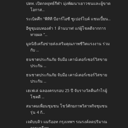
ปตท. เปิดกลยุทธ์กีฬา มุ่งพัฒนาเยาวชนและผู้ขาด
โอกาส...
ระเบิดศึก “พีทีที บีอาร์ไอซี ซูเปอร์ไบค์ แชมเปี้ยน...
อีซูซุมอบทองคำ 1 ล้านบาท! แก่ผู้โชคดีจากการ
ทายผล “...
มูลนิธิเครือข่ายส่งเสริมคุณภาพชีวิตแรงงาน ร่วม
กับ ...
ธนชาตประกันภัย จับมือ เคาน์เตอร์เซอร์วิสขาย
ประกัน ...
ธนชาตประกันภัย จับมือ เคาน์เตอร์เซอร์วิสขาย
ประกัน ...
เฮเฟเล่ ฉลองครบรอบ 25 ปี จับรางวัลคืนกำไรผู้
โชคดี ...
สมาคมเพื่อนชุมชน โชว์ศักยภาพวิสาหกิจชุมชน
รุ่น 4 กั...
เจดับบลิว แมริออท กรุงเทพฯ รณรงค์ลดปริมาณ
การเหลือท...