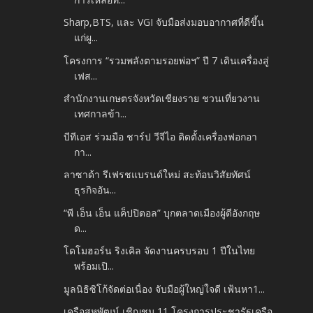
Sharp,BTS, และ VGI จับมือส่งมอบอากาศที่ดีขึ้น
แก่ผู...
โครงการ “รวมพลังตามรอยพ่อฯ” ปี 7 เดินเครื่องสู่
เฟส...
สำนักงานเกษตรจังหวัดเชียงราย ชวนเที่ยวงาน
เทศกาลข้า...
บีทีเอส ร่วมมือ ชาร์ป วีจีไอ ติดตั้งเครื่องฟอกอา
กา...
ลาซาด้า รีเฟรชแบรนด์ใหม่ สะท้อนวิสัยทัศน์
ธุรกิจอัน...
“พี เอ็น เอ็น แค็ปปิตอล” บุกตลาดเมืองผู้ดีอังกฤษ
ด...
โดโมฮอร์น ริงเคิล จัดงานครบรอบ 1 ปีในไทย
พร้อมเปิ...
มูลนิธิซิโก้จัดต่อเนื่อง จับมือผู้ใหญ่ใจดี เฟ้นหา1...
เครือสหพัฒน์ เชิญชม 11 โครงการประชารัฐเครือ