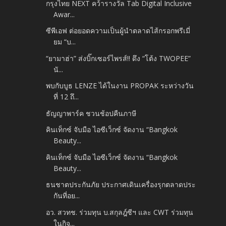
กรุงไทย NEXT คว้ารางวัล Tab Digital Inclusive
Awar...
ซีพีเอฟ ต่อยอดความเป็นผู้นำตลาดไส้กรอกพรีเมี่
ยม “บ...
“ยามาฮ่า” ส่งบิ๊กเซอร์ไพรส์!! ดึง “โต้ง TWOPEE”
นั...
พบกับบูธ LENZE ได้ในงาน PROPAK ระหว่างวัน
ที่ 12 ถึ...
ธัญญาพาร์ค ชวนช้อปคืนภาษี
คินเท็กซ์ จับมือ ไอซีเว็กซ์ จัดงาน “Bangkok
Beauty...
คินเท็กซ์ จับมือ ไอซีเว็กซ์ จัดงาน “Bangkok
Beauty...
ธนชาตประกันภัย ประกาศเดินเครื่องรุกตลาดประ
กันที่อย...
อว. สวทช. ร่วมทุน บ.สกุลฎ์ซีฯ และ CWT ร่วมทุน
ในกิจ...