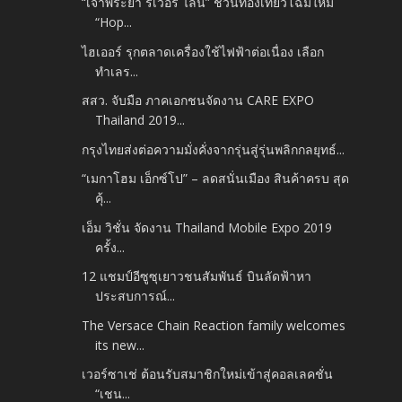
“เจ้าพระยา รีเวอร์ ไลน์” ชวนท่องเที่ยวโฉมใหม่
“Hop...
ไฮเออร์ รุกตลาดเครื่องใช้ไฟฟ้าต่อเนื่อง เลือก
ทำเลร...
สสว. จับมือ ภาคเอกชนจัดงาน CARE EXPO
Thailand 2019...
กรุงไทยส่งต่อความมั่งคั่งจากรุ่นสู่รุ่นพลิกกลยุทธ์...
“เมกาโฮม เอ็กซ์โป” – ลดสนั่นเมือง สินค้าครบ สุด
คุ้...
เอ็ม วิชั่น จัดงาน Thailand Mobile Expo 2019
ครั้ง...
12 แชมป์อีซูซุเยาวชนสัมพันธ์ บินลัดฟ้าหา
ประสบการณ์...
The Versace Chain Reaction family welcomes
its new...
เวอร์ซาเช่ ต้อนรับสมาชิกใหม่เข้าสู่คอลเลคชั่น
“เชน...