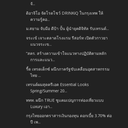
จั...
ดิอาจิโอ จัดโรดโชว์ DRINKiQ ในกรุงเทพ ให้
ความรู้คอ...
ม.สยาม จับมือ ดีป้า ปั้น ผู้นำยุคดิจิทัล รับเทรนด์...
จระเข้ เจาะตลาดโรงแรม รีสอร์ท เปิดตัวกาวยา
แนวจระเข...
“สคร. สร้างความเข้าใจแนวทางปฏิบัติตามหลัก
การและแนว...
รี้ด เทรดเด็กซ์ ผนึกภาครัฐขับเคลื่อนอุตสาหกรรม
ไทย ...
เทรนด์ผมสุดครีเอต Essential Looks
Spring/Summer 20...
ททท. ผนึก TRUE ชูแคมเปญการท่องเที่ยวแบบ
Luxury เอา...
กรุงไทยออกตราสารเงินกองทุน ดอกเบี้ย 3.70% ต่อ
ปี เพ...