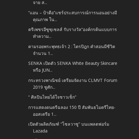
จาย ส...
“แอน – ป้าตือ”แชร์ประสบการณ์การนอนอย่างมี
คุณภาพ ใน...
ตรีเพชรอีซูซุเซลส์ รับรางวัล“องค์กรต้นแบบการ
ทำความ...
ตามรอยพระพุทธเจ้า 2 : ไตรปิฎก คำสอนมีชีวิต
จำนวน 1...
SENKA เปิดตัว SENKA White Beauty Skincare
หรือ JUN...
กระทรวงพาณิชย์ เตรียมจัดงาน CLMVT Forum
2019 ชูศัก...
“ ศิลปินไทยได้ใจชาวเช็ก”
การแสดงดนตรีฉลอง 150 ปี สัมพันธไมตรีไทย-
ออสเตรีย 1...
เปิดตัวผลิตภัณฑ์ “โซลวาซู” บนแพลตฟอร์ม
Lazada