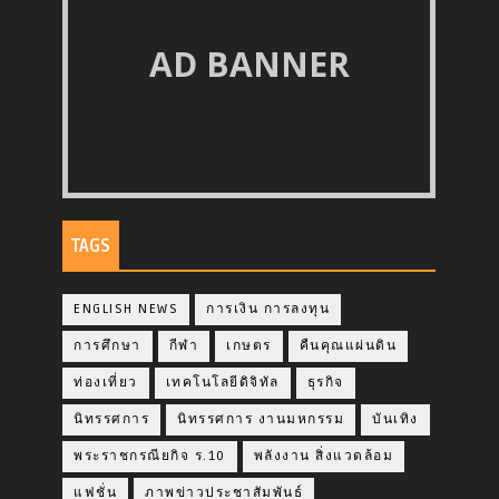
AD BANNER
TAGS
ENGLISH NEWS
การเงิน การลงทุน
การศึกษา
กีฬา
เกษตร
คืนคุณแผ่นดิน
ท่องเที่ยว
เทคโนโลยีดิจิทัล
ธุรกิจ
นิทรรศการ
นิทรรศการ งานมหกรรม
บันเทิง
พระราชกรณียกิจ ร.10
พลังงาน สิ่งแวดล้อม
แฟชั่น
ภาพข่าวประชาสัมพันธ์