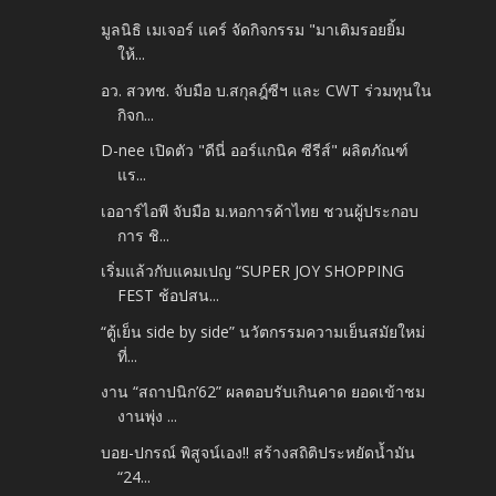
มูลนิธิ เมเจอร์ แคร์ จัดกิจกรรม "มาเติมรอยยิ้ม
ให้...
อว. สวทช. จับมือ บ.สกุลฎ์ซีฯ และ CWT ร่วมทุนใน
กิจก...
D-nee เปิดตัว "ดีนี่ ออร์แกนิค ซีรีส์" ผลิตภัณฑ์
แร...
เออาร์ไอพี จับมือ ม.หอการค้าไทย ชวนผู้ประกอบ
การ ชิ...
เริ่มแล้วกับแคมเปญ “SUPER JOY SHOPPING
FEST ช้อปสน...
“ตู้เย็น side by side” นวัตกรรมความเย็นสมัยใหม่
ที่...
งาน “สถาปนิก’62” ผลตอบรับเกินคาด ยอดเข้าชม
งานพุ่ง ...
บอย-ปกรณ์ พิสูจน์เอง!! สร้างสถิติประหยัดน้ำมัน
“24...