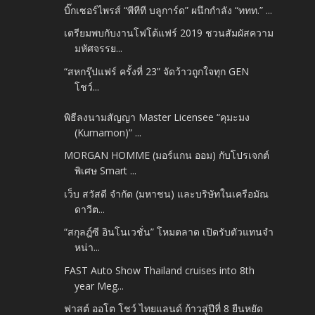
บิ๊กเซอร์ไพรส์ “พีทีที บลูการ์ด” ผนึกกำลัง “ททท.” ...
เตรียมพบกับงานโฟโต้แฟร์ 2019 ชวนสัมผัสความ
มหัศจรรย...
“สหกรุ๊ปแฟร์ ครั้งที่ 23” จัดว้าวถูกใจทุก GEN
โชว์...
พิธีลงนามสัญญา Master Licensee “คุมะมง
(Kumamon)” ...
MORGAN HOMME (มอร์แกน ออม) กับโปรเจกต์
พิเศษ Smart ...
เว็บ สวัสดี จำกัด (มหาชน) และบริษัทในเครือมัณ
ดาวีต...
“สกุลฎ์ซี อินโนเวชั่น” โหมตลาด เปิดรับตัวแทนจำ
หน่า...
FAST Auto Show Thailand cruises into 8th
year Meg...
ฟาสต์ ออโต โชว์ ไทยแลนด์ ก้าวสู่ปีที่ 8 ยืนหยัด