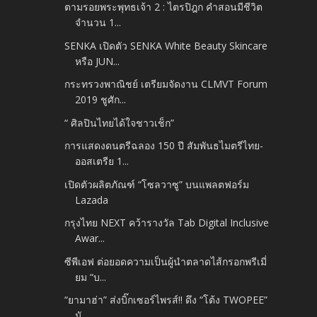
ตามรอยพระพุทธเจ้า 2 : ไตรปิฎก คำสอนมีชีวิต
จำนวน 1...
SENKA เปิดตัว SENKA White Beauty Skincare
หรือ JUN...
กระทรวงพาณิชย์ เตรียมจัดงาน CLMVT Forum
2019 ชูศัก...
“ ศิลปินไทยได้ใจชาวเช็ก”
การแสดงดนตรีฉลอง 150 ปี สัมพันธไมตรีไทย-
ออสเตรีย 1...
เปิดตัวผลิตภัณฑ์ “โซลวาซู” บนแพลตฟอร์ม
Lazada
กรุงไทย NEXT คว้ารางวัล Tab Digital Inclusive
Awar...
ซีพีเอฟ ต่อยอดความเป็นผู้นำตลาดไส้กรอกพรีเมี่
ยม “บ...
“ยามาฮ่า” ส่งบิ๊กเซอร์ไพรส์!! ดึง “โต้ง TWOPEE”
นั...