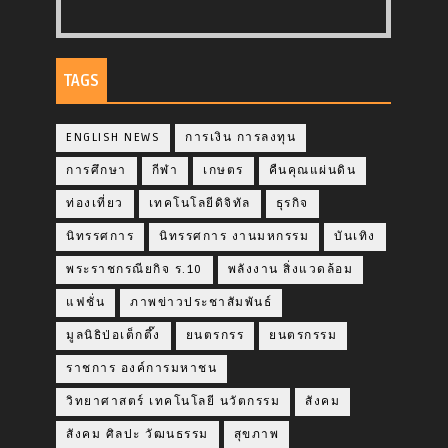
TAGS
ENGLISH NEWS
การเงิน การลงทุน
การศึกษา
กีฬา
เกษตร
คืนคุณแผ่นดิน
ท่องเที่ยว
เทคโนโลยีดิจิทัล
ธุรกิจ
นิทรรศการ
นิทรรศการ งานมหกรรม
บันเทิง
พระราชกรณียกิจ ร.10
พลังงาน สิ่งแวดล้อม
แฟชั่น
ภาพข่าวประชาสัมพันธ์
มูลนิธิป่อเต็กตึ๊ง
ยนตรกรร
ยนตรกรรม
ราชการ องค์การมหาชน
วิทยาศาสตร์ เทคโนโลยี นวัตกรรม
สังคม
สังคม ศิลปะ วัฒนธรรม
สุขภาพ