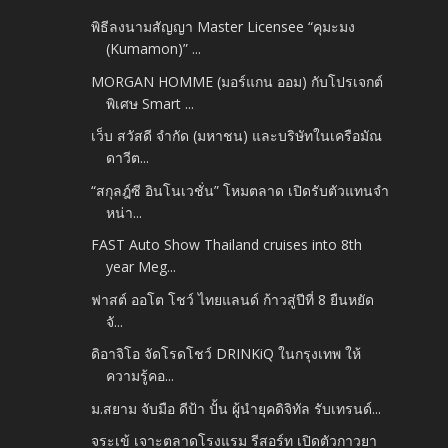
พิธีลงนามสัญญา Master Licensee “คุมะมง
(Kumamon)” ...
MORGAN HOMME (มอร์แกน ออม) กับโปรเจกต์
พิเศษ Smart ...
เว็บ สวัสดี จำกัด (มหาชน) และบริษัทในเครือมัณ
ดาวีต...
“สกุลฎ์ซี อินโนเวชั่น” โหมตลาด เปิดรับตัวแทนจำ
หน่า...
FAST Auto Show Thailand cruises into 8th
year Meg...
ฟาสต์ ออโต โชว์ ไทยแลนด์ ก้าวสู่ปีที่ 8 ยืนหยัด
จั...
ดิอาจิโอ จัดโรดโชว์ DRINKiQ ในกรุงเทพ ให้
ความรู้คอ...
ม.สยาม จับมือ ดีป้า ปั้น ผู้นำยุคดิจิทัล รับเทรนด์...
จระเข้ เจาะตลาดโรงแรม รีสอร์ท เปิดตัวกาวยา