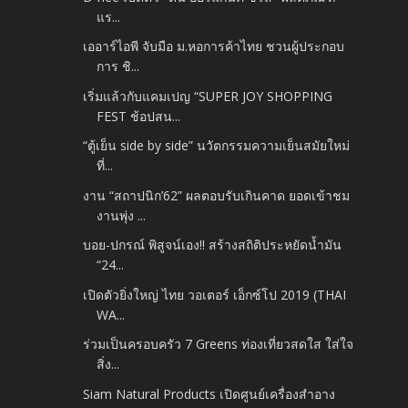
แร...
เออาร์ไอพี จับมือ ม.หอการค้าไทย ชวนผู้ประกอบ
การ ชิ...
เริ่มแล้วกับแคมเปญ “SUPER JOY SHOPPING
FEST ช้อปสน...
“ตู้เย็น side by side” นวัตกรรมความเย็นสมัยใหม่
ที่...
งาน “สถาปนิก’62” ผลตอบรับเกินคาด ยอดเข้าชม
งานพุ่ง ...
บอย-ปกรณ์ พิสูจน์เอง!! สร้างสถิติประหยัดน้ำมัน
“24...
เปิดตัวยิ่งใหญ่ ไทย วอเตอร์ เอ็กซ์โป 2019 (THAI
WA...
ร่วมเป็นครอบครัว 7 Greens ท่องเที่ยวสดใส ใส่ใจ
สิ่ง...
Siam Natural Products เปิดศูนย์เครื่องสำอาง