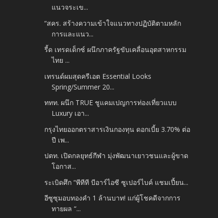
แนวจระเข...
“สคร. สร้างความเข้าใจแนวทางปฏิบัติตามหลัก
การและแนว...
รี้ด เทรดเด็กซ์ ผนึกภาครัฐขับเคลื่อนอุตสาหกรรม
ไทย ...
เทรนด์ผมสุดครีเอต Essential Looks
Spring/Summer 20...
ททท. ผนึก TRUE ชูแคมเปญการท่องเที่ยวแบบ
Luxury เอา...
กรุงไทยออกตราสารเงินกองทุน ดอกเบี้ย 3.70% ต่อ
ปี เพ...
ปตท. เปิดกลยุทธ์กีฬา มุ่งพัฒนาเยาวชนและผู้ขาด
โอกาส...
ระเบิดศึก “พีทีที บีอาร์ไอซี ซูเปอร์ไบค์ แชมเปี้ยน...
อีซูซุมอบทองคำ 1 ล้านบาท! แก่ผู้โชคดีจากการ
ทายผล “...