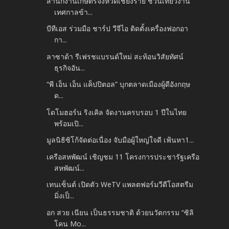
สำนักงานเกษตรจังหวัดเชียงราย ชวนเที่ยวงาน
เทศกาลข้า...
บีทีเอส ร่วมมือ ชาร์ป วีจีไอ ติดตั้งเครื่องฟอกอา
กา...
ลาซาด้า รีเฟรชแบรนด์ใหม่ สะท้อนวิสัยทัศน์
ธุรกิจอัน...
“พี เอ็น เอ็น แค็ปปิตอล” บุกตลาดเมืองผู้ดีอังกฤษ
ด...
โดโมฮอร์น ริงเคิล จัดงานครบรอบ 1 ปีในไทย
พร้อมเปิ...
มูลนิธิซิโก้จัดต่อเนื่อง จับมือผู้ใหญ่ใจดี เฟ้นหา1...
เครือสหพัฒน์ เชิญชม 11 โครงการประชารัฐเครือ
สหพัฒน์...
เทนเซ็นต์ เปิดตัว WeTV แพลตฟอร์มวีดีโอสตรีม
มิ่งเป็...
อก สวย เนียน เป็นธรรมชาติ ด้วยนวัตกรรม “ซิลิ
โคน Mo...