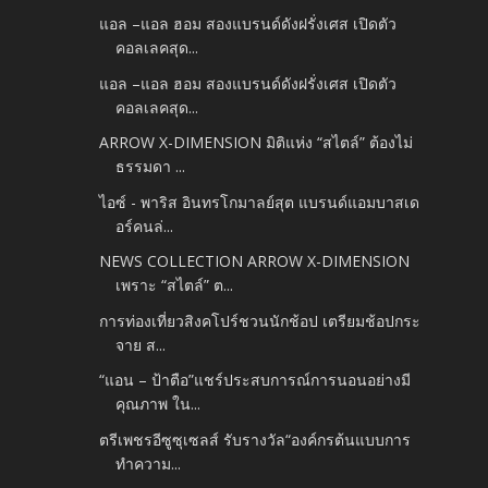
แอล –แอล ฮอม สองแบรนด์ดังฝรั่งเศส เปิดตัว
คอลเลคสุด...
แอล –แอล ฮอม สองแบรนด์ดังฝรั่งเศส เปิดตัว
คอลเลคสุด...
ARROW X-DIMENSION มิติแห่ง “สไตล์” ต้องไม่
ธรรมดา ...
ไอซ์ - พาริส อินทรโกมาลย์สุต แบรนด์แอมบาสเด
อร์คนล่...
NEWS COLLECTION ARROW X-DIMENSION
เพราะ “สไตล์” ต...
การท่องเที่ยวสิงคโปร์ชวนนักช้อป เตรียมช้อปกระ
จาย ส...
“แอน – ป้าตือ”แชร์ประสบการณ์การนอนอย่างมี
คุณภาพ ใน...
ตรีเพชรอีซูซุเซลส์ รับรางวัล“องค์กรต้นแบบการ
ทำความ...