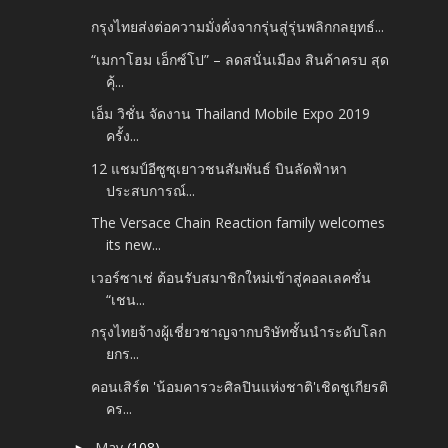
กรุงไทยส่งต่อความมั่งคั่งจากรุ่นสู่รุ่นพลิกกลยุทธ์...
“เมกาโฮม เอ็กซ์โป” – ลดสนั่นเมือง สินค้าครบ สุด
คุ้...
เอ็ม วิชั่น จัดงาน Thailand Mobile Expo 2019
ครั้ง...
12 แชมป์อีซูซุเยาวชนสัมพันธ์ บินลัดฟ้าหา
ประสบการณ์...
The Versace Chain Reaction family welcomes
its new...
เวอร์ซาเช่ ต้อนรับสมาชิกใหม่เข้าสู่คอลเลคชั่น
“เชน...
กรุงไทยจ้างผู้เชี่ยวชาญจากบริษัทชั้นนำระดับโลก
ยกร...
คอนเสิร์ต 'น้อมคารวะศิลปินแห่งชาติ'เชิดชูเกียรติ
คร...
May
(108)