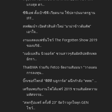
แรงสุด ตา...
ซีพีเอฟ ตั้งเป้าซีพี เวียดนาม ใช้ปลาป่นมาตรฐาน
IFF...
สหพัฒน์ฯ เปิดตัวสินค้าใหม่ “มาม่าข้าวต้มคัพ”
เอาใจ...
งานแสดงแฟชั่นโชว์ The Forgotten Show 2019
ของบริษั...
“เมย์เบลลีน นิวยอร์ค” ชวนสาวๆสัมผัสลิปสติกเพล
ย์กรา...
ThaiBMA ร่วมกับ Fetco จัดงานสัมมนา “วางแผน
การลงทุน...
บิ๊กเซอร์ไพรส์ “พีทีที บลูการ์ด” ผนึกกำลัง “ททท.” ...
เตรียมพบกับงานโฟโต้แฟร์ 2019 ชวนสัมผัสความ
มหัศจรรย...
“สหกรุ๊ปแฟร์ ครั้งที่ 23” จัดว้าวถูกใจทุก GEN
โชว์...