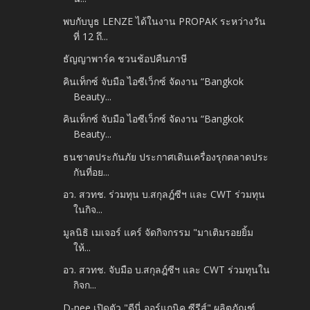
พบกับบูธ LENZE ได้ในงาน PROPAK ระหว่างวัน
ที่ 12 ถึ...
ธัญญาพาร์ค ชวนช้อปคืนภาษี
คินเท็กซ์ จับมือ ไอซีเว็กซ์ จัดงาน “Bangkok
Beauty...
คินเท็กซ์ จับมือ ไอซีเว็กซ์ จัดงาน “Bangkok
Beauty...
ธนชาตประกันภัย ประกาศเดินเครื่องรุกตลาดประ
กันที่อย...
อว. สวทช. ร่วมทุน บ.สกุลฎ์ซีฯ และ CWT ร่วมทุน
ในกิจ...
มูลนิธิ เมเจอร์ แคร์ จัดกิจกรรม "มาเติมรอยยิ้ม
ให้...
อว. สวทช. จับมือ บ.สกุลฎ์ซีฯ และ CWT ร่วมทุนใน
กิจก...
D-nee เปิดตัว "ดีนี่ ออร์แกนิค ซีรีส์" ผลิตภัณฑ์