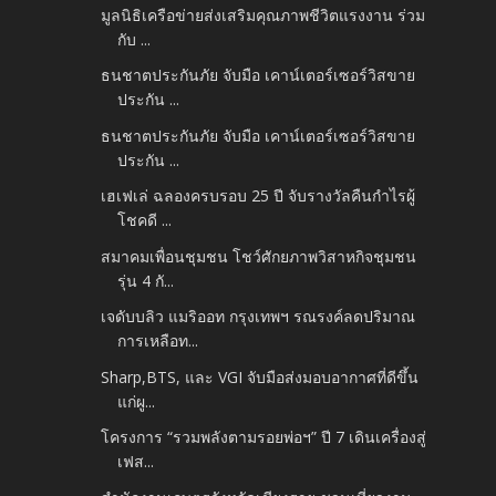
มูลนิธิเครือข่ายส่งเสริมคุณภาพชีวิตแรงงาน ร่วม
กับ ...
ธนชาตประกันภัย จับมือ เคาน์เตอร์เซอร์วิสขาย
ประกัน ...
ธนชาตประกันภัย จับมือ เคาน์เตอร์เซอร์วิสขาย
ประกัน ...
เฮเฟเล่ ฉลองครบรอบ 25 ปี จับรางวัลคืนกำไรผู้
โชคดี ...
สมาคมเพื่อนชุมชน โชว์ศักยภาพวิสาหกิจชุมชน
รุ่น 4 กั...
เจดับบลิว แมริออท กรุงเทพฯ รณรงค์ลดปริมาณ
การเหลือท...
Sharp,BTS, และ VGI จับมือส่งมอบอากาศที่ดีขึ้น
แก่ผู...
โครงการ “รวมพลังตามรอยพ่อฯ” ปี 7 เดินเครื่องสู่
เฟส...