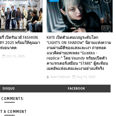
รี่ เปิดรันเวย์ FASHION
KATE เปิดตัวแคมเปญระดับโลก
RY 2025 พร้อมให้คุณมา
“LIGHTS ON SHADOW” นิยามแห่งความ
แห่งอนาคต
งามผ่านมิติของแสงและเงา ถ่ายทอด
แนวคิดผ่านบทเพลง “Gyakko -
Oct 15, 2025
replica-” โดย Vaundy พร้อมเปิดตัว
คาแรกเตอร์เสมือน “STARE” ผู้สะท้อน
เมคอัพแห่งแสงและเงาอย่างแท้จริง
Siam Outlook
Aug 10, 2025
DISQUS
FACEBOOK
 COMMENTS:
T A COMMENT