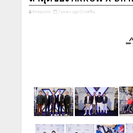
threportor
7 years ago
แฟชั่น,