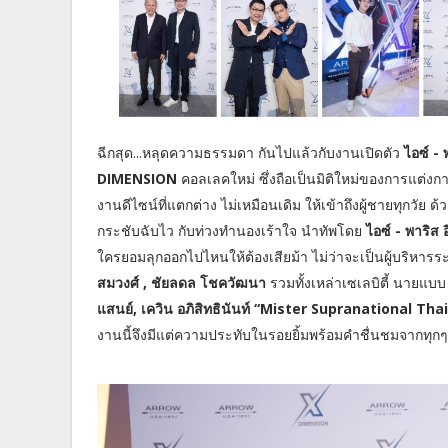
ฉีกสุด...หลุดความธรรมดา กันไปแล้วกับงานเปิดตัว
ไอซ์ -
DIMENSION
คอลเลคใหม่ ซึ่งถือเป็นมิติใหม่ของการแต่งกาย
งานดีไซน์ที่แตกต่าง ไม่เหมือนเดิม ให้เข้าถึงผู้ชายทุกว
กระชับฉับไว กับท่วงทำนองเร้าใจ นำทัพโดย
ไอซ์ - พาริส
ใครยอมลุกออกไปไหนให้ต้องเสียม้า ไม่ว่าจะเป็นผู้บริหารระ
สมวงศ์ , ชัยลดล โชควัฒนา
รวมทั้งเหล่าเซเลบิตี้ นายแบบ
แสนย์, เควิน อภิสิทธินันท์ “Mister Supranational Th
งานนี้จึงมีแต่ความประทับในรอยยิ้มพร้อมคำชื่นชมจากทุกๆ 