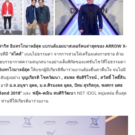
 พาริส อินทรโกมาลย์สุต แบรนด์แอมบาสเดอร์คนล่าสุดของ ARROW X-
ที่มี
“สไตล์”
แบบไม่ธรรมดา จากการสวมใส่เครื่องแต่งกายชาย ด้วย
ัย ด้วยบรรยากาศความสนุกสนานอย่างเต็มพิกัดของแฟชั่นโชว์ที่ไม่ธรรมดา
 อินทรโกมาลย์สุต
ให้แขกผู้มีเกียรติที่มาร่วมงานต้องตื่นตาตื่นใจ จนไม่มี
ดับสูงอย่าง
บุญเกียรติ โชควัฒนา , สมพล ชัยสิริโรจน์ , สวัสดิ์ โพธิ์สิน
 อาทิ
ม.ล.อนุชา ยุคล, ม.ล.ศิรมงคล ยุคล, ปัทม สุจริตกุล, พงศกร ยศธ
ailand 2018”
และ
ฟลุ๊ค-คณิน สมศิริวัฒนา
NET IDOL หนุ่มหล่อ สิ้นสุด
ท่านที่ให้เกียรติมาร่วมงาน