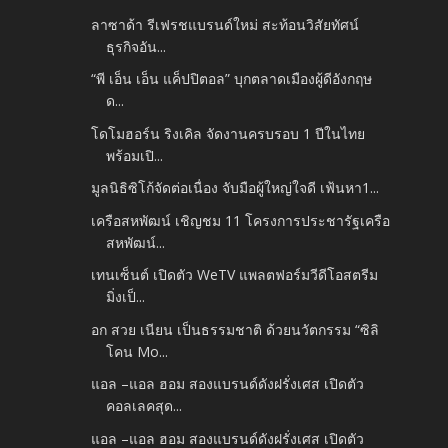
ลาซาด้า รีเฟรชแบรนด์ใหม่ สะท้อนวิสัยทัศน์
ธุรกิจอัน...
“พี เอ็น เอ็น แค็ปปิตอล” บุกตลาดเมืองผู้ดีอังกฤษ
ด...
โดโมฮอร์น ริงเคิล จัดงานครบรอบ 1 ปีในไทย
พร้อมเปิ...
มูลนิธิซิโก้จัดต่อเนื่อง จับมือผู้ใหญ่ใจดี เฟ้นหา1...
เครือสหพัฒน์ เชิญชม 11 โครงการประชารัฐเครือ
สหพัฒน์...
เทนเซ็นต์ เปิดตัว WeTV แพลตฟอร์มวีดีโอสตรีม
มิ่งเป็...
อก สวย เนียน เป็นธรรมชาติ ด้วยนวัตกรรม “ซิลิ
โคน Mo...
แอล –แอล ฮอม สองแบรนด์ดังฝรั่งเศส เปิดตัว
คอลเลคสุด...
แอล –แอล ฮอม สองแบรนด์ดังฝรั่งเศส เปิดตัว