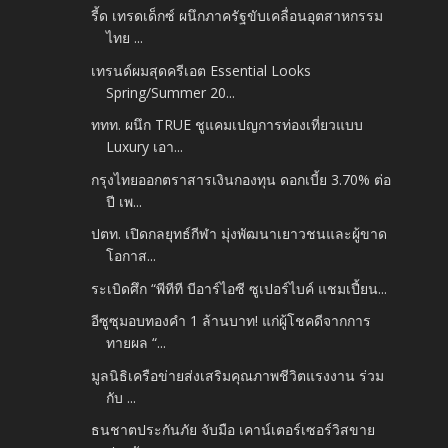
รี้ด เทรดเด็กซ์ ผนึกภาครัฐขับเคลื่อนอุตสาหกรรม
ไทย ...
เทรนด์ผมสุดครีเอต Essential Looks
Spring/Summer 20...
ททท. ผนึก TRUE ชูแคมเปญการท่องเที่ยวแบบ
Luxury เอา...
กรุงไทยออกตราสารเงินกองทุน ดอกเบี้ย 3.70% ต่อ
ปี เพ...
ปตท. เปิดกลยุทธ์กีฬา มุ่งพัฒนาเยาวชนและผู้ขาด
โอกาส...
ระเบิดศึก “พีทีที บีอาร์ไอซี ซูเปอร์ไบค์ แชมเปี้ยน...
อีซูซุมอบทองคำ 1 ล้านบาท! แก่ผู้โชคดีจากการ
ทายผล “...
มูลนิธิเครือข่ายส่งเสริมคุณภาพชีวิตแรงงาน ร่วม
กับ ...
ธนชาตประกันภัย จับมือ เคาน์เตอร์เซอร์วิสขาย