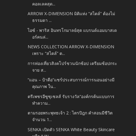
คอลเลคสุด...
ARROW X-DIMENSION มิติแห่ง “สไตล์” ต้องไม่
ธรรมดา ...
ไอซ์ - พาริส อินทรโกมาลย์สุต แบรนด์แอมบาสเด
อร์คนล่...
NEWS COLLECTION ARROW X-DIMENSION
เพราะ “สไตล์” ต...
การท่องเที่ยวสิงคโปร์ชวนนักช้อป เตรียมช้อปกระ
จาย ส...
“แอน – ป้าตือ”แชร์ประสบการณ์การนอนอย่างมี
คุณภาพ ใน...
ตรีเพชรอีซูซุเซลส์ รับรางวัล“องค์กรต้นแบบการ
ทำความ...
ตามรอยพระพุทธเจ้า 2 : ไตรปิฎก คำสอนมีชีวิต
จำนวน 1...
SENKA เปิดตัว SENKA White Beauty Skincare