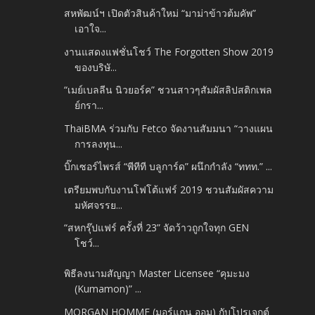
สหพัฒน์ฯ เปิดตัวสินค้าใหม่ “มาม่าข้าวต้มคัพ”
เอาใจ...
งานแสดงแฟชั่นโชว์ The Forgotten Show 2019
ของบริษั...
“เมย์เบลลีน นิวยอร์ค” ชวนสาวๆสัมผัสลิปสติกเพล
ย์กรา...
ThaiBMA ร่วมกับ Fetco จัดงานสัมมนา “วางแผน
การลงทุน...
บิ๊กเซอร์ไพรส์ “พีทีที บลูการ์ด” ผนึกกำลัง “ททท.” ...
เตรียมพบกับงานโฟโต้แฟร์ 2019 ชวนสัมผัสความ
มหัศจรรย...
“สหกรุ๊ปแฟร์ ครั้งที่ 23” จัดว้าวถูกใจทุก GEN
โชว์...
พิธีลงนามสัญญา Master Licensee “คุมะมง
(Kumamon)” ...
MORGAN HOMME (มอร์แกน ออม) กับโปรเจกต์