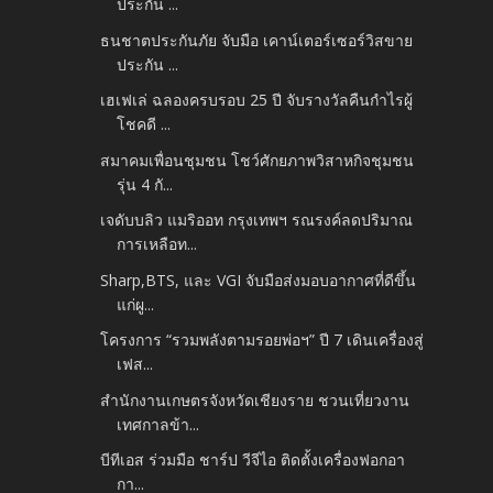
ประกัน ...
ธนชาตประกันภัย จับมือ เคาน์เตอร์เซอร์วิสขาย
ประกัน ...
เฮเฟเล่ ฉลองครบรอบ 25 ปี จับรางวัลคืนกำไรผู้
โชคดี ...
สมาคมเพื่อนชุมชน โชว์ศักยภาพวิสาหกิจชุมชน
รุ่น 4 กั...
เจดับบลิว แมริออท กรุงเทพฯ รณรงค์ลดปริมาณ
การเหลือท...
Sharp,BTS, และ VGI จับมือส่งมอบอากาศที่ดีขึ้น
แก่ผู...
โครงการ “รวมพลังตามรอยพ่อฯ” ปี 7 เดินเครื่องสู่
เฟส...
สำนักงานเกษตรจังหวัดเชียงราย ชวนเที่ยวงาน
เทศกาลข้า...
บีทีเอส ร่วมมือ ชาร์ป วีจีไอ ติดตั้งเครื่องฟอกอา
กา...