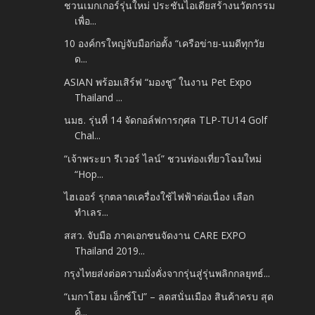
ชวนเมกเกอร์รุ่นใหม่ ประชันไอเดียสร้างนวัตกรรม
เพื่อ...
10 องค์กรใหญ่จับมือก่อตั้ง “เครือข่าย-นมดีทุกวัย
ด...
ASIAN พร้อมเสิร์ฟ “มองชู” ในงาน Pet Expo
Thailand ...
นมธ. รุ่นที่ 14 จัดกอล์ฟการกุศล TLP-TU14 Golf
Chal...
“เจ้าพระยา รีเวอร์ ไลน์” ชวนท่องเที่ยวโฉมใหม่
“Hop...
ไฮเออร์ รุกตลาดเครื่องใช้ไฟฟ้าต่อเนื่อง เลือก
ทำเลร...
สสว. จับมือ ภาคเอกชนจัดงาน CARE EXPO
Thailand 2019...
กรุงไทยส่งต่อความมั่งคั่งจากรุ่นสู่รุ่นพลิกกลยุทธ์...
“เมกาโฮม เอ็กซ์โป” – ลดสนั่นเมือง สินค้าครบ สุด
คุ้...