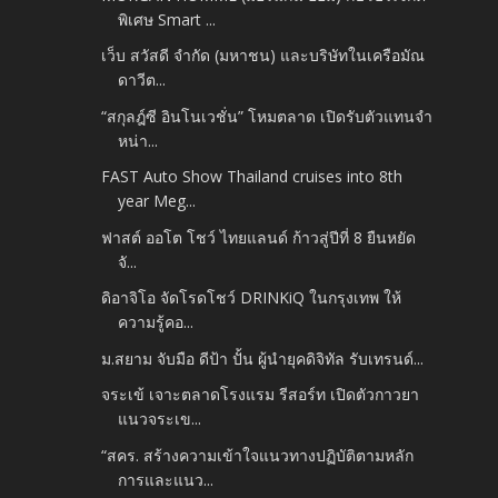
พิเศษ Smart ...
เว็บ สวัสดี จำกัด (มหาชน) และบริษัทในเครือมัณ
ดาวีต...
“สกุลฎ์ซี อินโนเวชั่น” โหมตลาด เปิดรับตัวแทนจำ
หน่า...
FAST Auto Show Thailand cruises into 8th
year Meg...
ฟาสต์ ออโต โชว์ ไทยแลนด์ ก้าวสู่ปีที่ 8 ยืนหยัด
จั...
ดิอาจิโอ จัดโรดโชว์ DRINKiQ ในกรุงเทพ ให้
ความรู้คอ...
ม.สยาม จับมือ ดีป้า ปั้น ผู้นำยุคดิจิทัล รับเทรนด์...
จระเข้ เจาะตลาดโรงแรม รีสอร์ท เปิดตัวกาวยา
แนวจระเข...
“สคร. สร้างความเข้าใจแนวทางปฏิบัติตามหลัก
การและแนว...