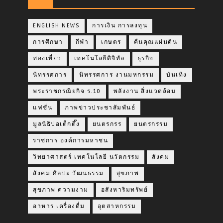
ENGLISH NEWS
การเงิน การลงทุน
การศึกษา
กีฬา
เกษตร
คืนคุณแผ่นดิน
ท่องเที่ยว
เทคโนโลยีดิจิทัล
ธุรกิจ
นิทรรศการ
นิทรรศการ งานมหกรรม
บันเทิง
พระราชกรณียกิจ ร.10
พลังงาน สิ่งแวดล้อม
แฟชั่น
ภาพข่าวประชาสัมพันธ์
มูลนิธิป่อเต็กตึ๊ง
ยนตรกรร
ยนตรกรรม
ราชการ องค์การมหาชน
วิทยาศาสตร์ เทคโนโลยี นวัตกรรม
สังคม
สังคม ศิลปะ วัฒนธรรม
สุขภาพ
สุขภาพ ความงาม
อสังหาริมทรัพย์
อาหาร เครื่องดื่ม
อุตสาหกรรม