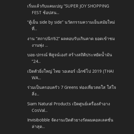
เริ่มแล้วกับแคมเปญ “SUPER JOY SHOPPING
FEST ช้อปสน...
“ตู้เย็น side by side” นวัตกรรมความเย็นสมัยใหม่
ที่...
งาน “สถาปนิก’62” ผลตอบรับเกินคาด ยอดเข้าชม
งานพุ่ง ...
บอย-ปกรณ์ พิสูจน์เอง!! สร้างสถิติประหยัดน้ำมัน
“24...
เปิดตัวยิ่งใหญ่ ไทย วอเตอร์ เอ็กซ์โป 2019 (THAI
WA...
ร่วมเป็นครอบครัว 7 Greens ท่องเที่ยวสดใส ใส่ใจ
สิ่ง...
Siam Natural Products เปิดศูนย์เครื่องสำอาง
CosVal...
Invisibobble จัดงานเปิดตัวยางรัดผมคอลเลคชั่น
ล่าสุด...