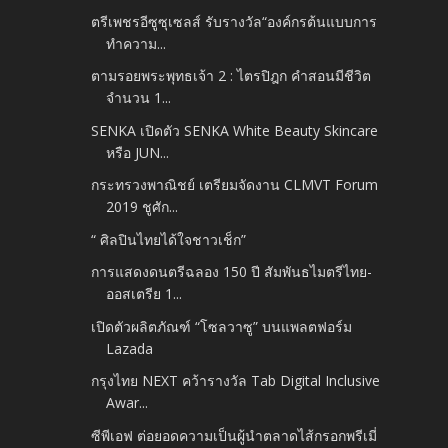
ตรีเพชรอีซูซุเซลส์ รับรางวัล“องค์กรต้นแบบการ
ทำความ...
ตามรอยพระพุทธเจ้า 2 : ไตรปิฎก คำสอนมีชีวิต
จำนวน 1...
SENKA เปิดตัว SENKA White Beauty Skincare
หรือ JUN...
กระทรวงพาณิชย์ เตรียมจัดงาน CLMVT Forum
2019 ชูศัก...
“ ศิลปินไทยได้ใจชาวเช็ก”
การแสดงดนตรีฉลอง 150 ปี สัมพันธไมตรีไทย-
ออสเตรีย 1...
เปิดตัวผลิตภัณฑ์ “โซลวาซู” บนแพลตฟอร์ม
Lazada
กรุงไทย NEXT คว้ารางวัล Tab Digital Inclusive
Awar...
ซีพีเอฟ ต่อยอดความเป็นผู้นำตลาดไส้กรอกพรีเมี่