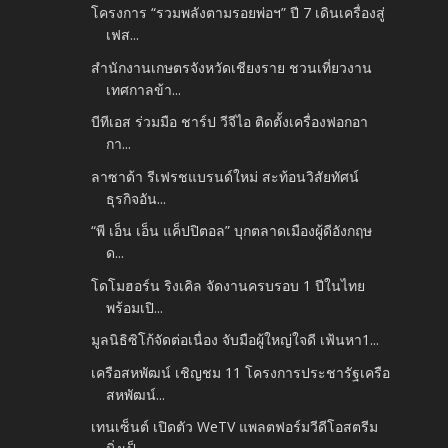
โครงการ “รวมพลังตามรอยพ่อฯ” ปี 7 เดินเครื่องสู่
เฟส...
สำนักงานเกษตรจังหวัดเชียงราย ชวนเที่ยวงาน
เทศกาลข้า...
บีทีเอส ร่วมมือ ชาร์ป วีจีไอ ติดตั้งเครื่องฟอกอา
กา...
ลาซาด้า รีเฟรชแบรนด์ใหม่ สะท้อนวิสัยทัศน์
ธุรกิจอัน...
“พี เอ็น เอ็น แค็ปปิตอล” บุกตลาดเมืองผู้ดีอังกฤษ
ด...
โดโมฮอร์น ริงเคิล จัดงานครบรอบ 1 ปีในไทย
พร้อมเปิ...
มูลนิธิซิโก้จัดต่อเนื่อง จับมือผู้ใหญ่ใจดี เฟ้นหา1...
เครือสหพัฒน์ เชิญชม 11 โครงการประชารัฐเครือ
สหพัฒน์...
เทนเซ็นต์ เปิดตัว WeTV แพลตฟอร์มวีดีโอสตรีม