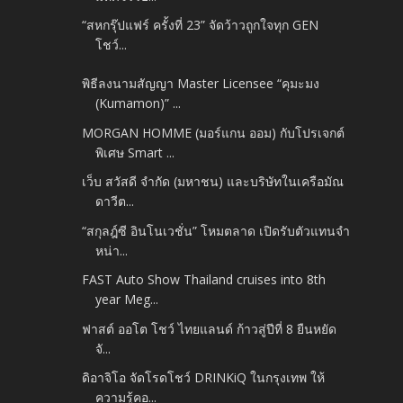
“สหกรุ๊ปแฟร์ ครั้งที่ 23” จัดว้าวถูกใจทุก GEN
โชว์...
พิธีลงนามสัญญา Master Licensee “คุมะมง
(Kumamon)” ...
MORGAN HOMME (มอร์แกน ออม) กับโปรเจกต์
พิเศษ Smart ...
เว็บ สวัสดี จำกัด (มหาชน) และบริษัทในเครือมัณ
ดาวีต...
“สกุลฎ์ซี อินโนเวชั่น” โหมตลาด เปิดรับตัวแทนจำ
หน่า...
FAST Auto Show Thailand cruises into 8th
year Meg...
ฟาสต์ ออโต โชว์ ไทยแลนด์ ก้าวสู่ปีที่ 8 ยืนหยัด
จั...
ดิอาจิโอ จัดโรดโชว์ DRINKiQ ในกรุงเทพ ให้
ความรู้คอ...