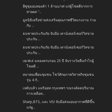
อีซูซุมอบทองคำ 1 ล้านบาท! แก่ผู้โชคดีจากการ
ทายผล “...
มูลนิธิเครือข่ายส่งเสริมคุณภาพชีวิตแรงงาน ร่วม
กับ ...
ธนชาตประกันภัย จับมือ เคาน์เตอร์เซอร์วิสขาย
ประกัน ...
ธนชาตประกันภัย จับมือ เคาน์เตอร์เซอร์วิสขาย
ประกัน ...
เฮเฟเล่ ฉลองครบรอบ 25 ปี จับรางวัลคืนกำไรผู้
โชคดี ...
สมาคมเพื่อนชุมชน โชว์ศักยภาพวิสาหกิจชุมชน
รุ่น 4 กั...
เจดับบลิว แมริออท กรุงเทพฯ รณรงค์ลดปริมาณ
การเหลือท...
Sharp,BTS, และ VGI จับมือส่งมอบอากาศที่ดีขึ้น
แก่ผู...