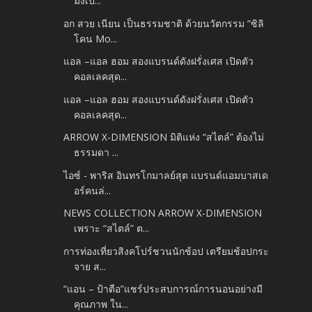
มิ่งเป็...
อก สวย เนียน เป็นธรรมชาติ ด้วยนวัตกรรม “ซิลิ
โคน Mo...
แอล –แอล ฮอม สองแบรนด์ดังฝรั่งเศส เปิดตัว
คอลเลคสุด...
แอล –แอล ฮอม สองแบรนด์ดังฝรั่งเศส เปิดตัว
คอลเลคสุด...
ARROW X-DIMENSION มิติแห่ง “สไตล์” ต้องไม่
ธรรมดา ...
ไอซ์ - พาริส อินทรโกมาลย์สุต แบรนด์แอมบาสเด
อร์คนล่...
NEWS COLLECTION ARROW X-DIMENSION
เพราะ “สไตล์” ต...
การท่องเที่ยวสิงคโปร์ชวนนักช้อป เตรียมช้อปกระ
จาย ส...
“แอน – ป้าตือ”แชร์ประสบการณ์การนอนอย่างมี
คุณภาพ ใน...