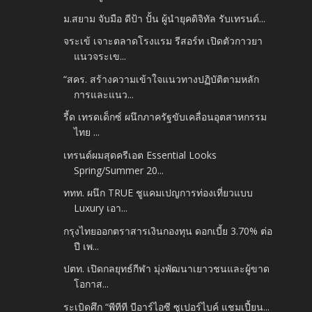
ม.สยาม จับมือ ดีป้า ปั้น ผู้นำยุคดิจิทัล รับเทรนด์...
จระเข้ เจาะตลาดโรงแรม รีสอร์ท เปิดตัวกาวยา
แนวจระเข...
“สคร. สร้างความเข้าใจแนวทางปฏิบัติตามหลัก
การและแนว...
รี้ด เทรดเด็กซ์ ผนึกภาครัฐขับเคลื่อนอุตสาหกรรม
ไทย ...
เทรนด์ผมสุดครีเอต Essential Looks
Spring/Summer 20...
ททท. ผนึก TRUE ชูแคมเปญการท่องเที่ยวแบบ
Luxury เอา...
กรุงไทยออกตราสารเงินกองทุน ดอกเบี้ย 3.70% ต่อ
ปี เพ...
ปตท. เปิดกลยุทธ์กีฬา มุ่งพัฒนาเยาวชนและผู้ขาด
โอกาส...
ระเบิดศึก “พีทีที บีอาร์ไอซี ซูเปอร์ไบค์ แชมเปี้ยน...