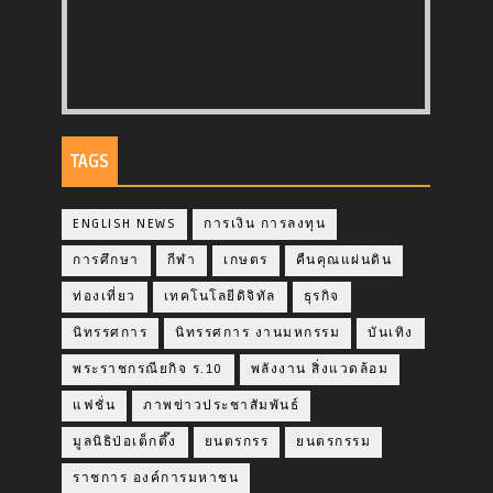
TAGS
ENGLISH NEWS
การเงิน การลงทุน
การศึกษา
กีฬา
เกษตร
คืนคุณแผ่นดิน
ท่องเที่ยว
เทคโนโลยีดิจิทัล
ธุรกิจ
นิทรรศการ
นิทรรศการ งานมหกรรม
บันเทิง
พระราชกรณียกิจ ร.10
พลังงาน สิ่งแวดล้อม
แฟชั่น
ภาพข่าวประชาสัมพันธ์
มูลนิธิป่อเต็กตึ๊ง
ยนตรกรร
ยนตรกรรม
ราชการ องค์การมหาชน