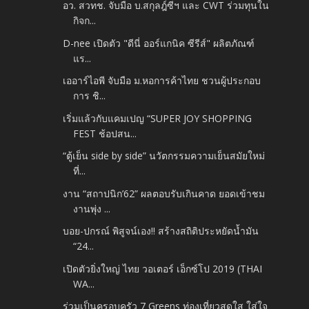
อว. สวทช. จับมือ บ.สกุลฎ์ซีฯ และ CWT ร่วมทุนใน
กิจก...
D-nee เปิดตัว "ดีนี่ ออร์แกนิค ซีรีส์" ผลิตภัณฑ์
แร...
เออาร์ไอพี จับมือ ม.หอการค้าไทย ชวนผู้ประกอบ
การ ชิ...
เริ่มแล้วกับแคมเปญ “SUPER JOY SHOPPING
FEST ช้อปสน...
“ตู้เย็น side by side” นวัตกรรมความเย็นสมัยใหม่
ที่...
งาน “สถาปนิก’62” ผลตอบรับเกินคาด ยอดเข้าชม
งานพุ่ง ...
บอย-ปกรณ์ พิสูจน์เอง!! สร้างสถิติประหยัดน้ำมัน
“24...
เปิดตัวยิ่งใหญ่ ไทย วอเตอร์ เอ็กซ์โป 2019 (THAI
WA...
ร่วมเป็นครอบครัว 7 Greens ท่องเที่ยวสดใส ใส่ใจ