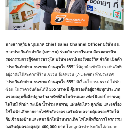
นางสาวสุวิมล บุนนาค Chief Sales Channel Officer บริษัท ธน
ชาตประกันภัย จำกัด (มหาชน) ร่วมกับ นายวีรเดช อัครผลพานิช
รองกรรมการผู้จัดการอาวุโส บริษัท เคาน์เตอร์เซอร์วิส จำกัด เปิดตัว
“ประกันภัยบ้าน ธนชาต บ้านสุขใจ 555”
ให้ลูกค้าเข้าถึงประกันภัยที่
อยู่อาศัยได้สะดวกที่ร้านเซเว่น อีเลฟเว่น (7-Eleven) ทั่วประเทศ
“ประกันภัยบ้าน ธนชาต บ้านสุขใจ 555”
มีเงื่อนไขกรมธรรม์ ไม่ซับ
ซ้อน ในราคาจับต้องได้ที่
555 บาท/ปี คุ้มครองที่อยู่อาศัยทุกประเภท
ครอบคลุมทั้งสิ่งปลูกสร้าง ทรัพย์สินในบ้านและเฟอร์นิเจอร์ จากเหตุ
ไฟไหม้ ฟ้าผ่า ระเบิด น้ำท่วม ลมพายุ แผ่นดินไหว ลูกเห็บ และเครื่อง
ใช้ไฟฟ้าเสียหายจากไฟฟ้าลัดวงจร เสริมด้วยความคุ้มครองชีวิตให้
กับเจ้าของบ้านและสมาชิกในบ้านหากเกิด ไฟไหม้หรือการโจรกรรม
วงเงินคุ้มครองสูงสุด 400,000 บาท
โดยลูกค้าทำประกันได้สะดวก