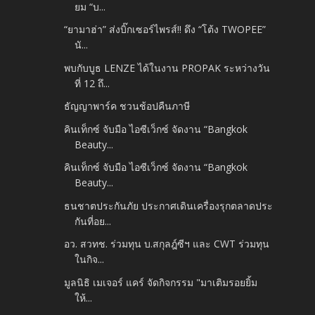
ยม “บ...
“ยามาฮ่า” ส่งบิ๊กเซอร์ไพรส์!! ดึง “โต้ง TWOPEE”
นั...
พบกับบูธ LENZE ได้ในงาน PROPAK ระหว่างวัน
ที่ 12 ถึ...
ธัญญาพาร์ค ชวนช้อปคืนภาษี
คินเท็กซ์ จับมือ ไอซีเว็กซ์ จัดงาน “Bangkok
Beauty...
คินเท็กซ์ จับมือ ไอซีเว็กซ์ จัดงาน “Bangkok
Beauty...
ธนชาตประกันภัย ประกาศเดินเครื่องรุกตลาดประ
กันที่อย...
อว. สวทช. ร่วมทุน บ.สกุลฎ์ซีฯ และ CWT ร่วมทุน
ในกิจ...
มูลนิธิ เมเจอร์ แคร์ จัดกิจกรรม "มาเติมรอยยิ้ม
ให้...