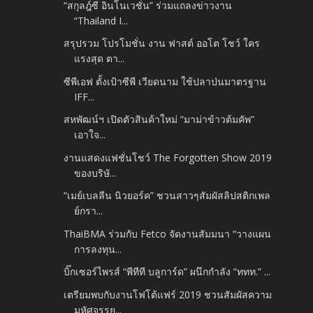
“สกุลฎ์ซี อินโนเวชั่น” ร่วมแถลงข่าวงาน
“Thailand I...
สรุปรวม โปรโมชั่น งาน ฟาสต์ ออโต โชว์ ใคร
แรงสุด ตา...
ซีพีเอฟ ตั้งเป้าซีพี เวียดนาม ใช้ปลาป่นมาตรฐาน
IFF...
สหพัฒน์ฯ เปิดตัวสินค้าใหม่ “มาม่าข้าวต้มคัพ”
เอาใจ...
งานแสดงแฟชั่นโชว์ The Forgotten Show 2019
ของบริษั...
“เมย์เบลลีน นิวยอร์ค” ชวนสาวๆสัมผัสลิปสติกเพล
ย์กรา...
ThaiBMA ร่วมกับ Fetco จัดงานสัมมนา “วางแผน
การลงทุน...
บิ๊กเซอร์ไพรส์ “พีทีที บลูการ์ด” ผนึกกำลัง “ททท.” ...
เตรียมพบกับงานโฟโต้แฟร์ 2019 ชวนสัมผัสความ
มหัศจรรย...