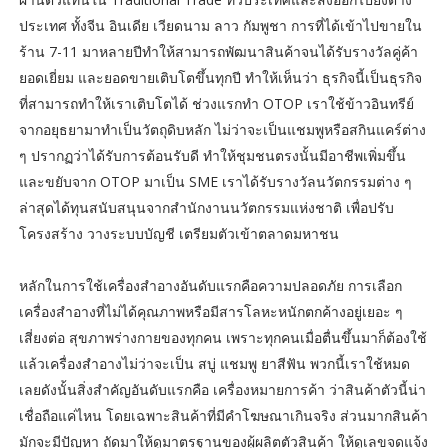
ประเทศ ทั้งจีน อินเดีย เวียดนาม ลาว กัมพูชา การที่ได้เข้าไปขายใน
ร้าน 7-11 มาหลายปีทำให้สามารถพัฒนาสินค้าจนได้รับรางวัลคู่ค้า
ยอดเยี่ยม และยอดขายเติบโตขึ้นทุกปี ทำให้เห็นว่า ธุรกิจนี้เป็นธุรกิจ
ที่สามารถทำให้เราเติบโตได้ ช่วงแรกทำ OTOP เราใช้ข้าวอินทรีย์
จากอยุธยามาทำเป็นวัตถุดิบหลัก ไม่ว่าจะเป็นแชมพูหรือสกินแคร์ต่าง
ๆ ปรากฏว่าได้รับการต้อนรับดี ทำให้ชุมชนตรงนั้นมีอาชีพเพิ่มขึ้น
และขยับจาก OTOP มาเป็น SME เราได้รับรางวัลนวัตกรรมต่าง ๆ
ล่าสุดได้ทุนสนับสนุนจากสำนักงานนวัตกรรมแห่งชาติ เพื่อปรับ
โครงสร้าง วางระบบบัญชี เตรียมตัวเข้าตลาดมหาชน
หลักในการใช้เครื่องสำอางอันดับแรกคือความปลอดภัย การเลือก
เครื่องสำอางที่ไม่ได้คุณภาพหรือมีสารโลหะหนักตกค้างอยู่เยอะ ๆ
เสี่ยงต่อ สุขภาพร่างกายของทุกคน เพราะทุกคนเมื่อตื่นขึ้นมาก็ต้องใช้
แล้วเครื่องสำอางไม่ว่าจะเป็น สบู่ แชมพู ยาสีฟัน พวกนี้เราใช้หมด
เลยดังนั้นสิ่งสำคัญอันดับแรกคือ เครื่องหมายการค้า ว่าสินค้าตัวนี้น่า
เชื่อถือแค่ไหน โดยเฉพาะสินค้าที่มีคำโฆษณาเกินจริง ส่วนมากสินค้า
มักจะมีปัญหา ถัดมาให้ดูมาตรฐานของผู้ผลิตตัวสินค้า ให้ดูเลขจดแจ้ง