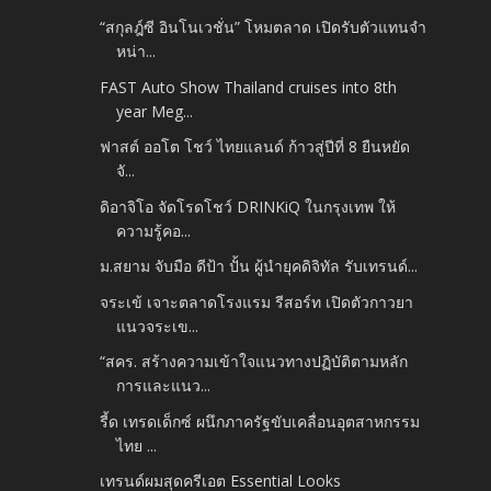
“สกุลฎ์ซี อินโนเวชั่น” โหมตลาด เปิดรับตัวแทนจำ
หน่า...
FAST Auto Show Thailand cruises into 8th
year Meg...
ฟาสต์ ออโต โชว์ ไทยแลนด์ ก้าวสู่ปีที่ 8 ยืนหยัด
จั...
ดิอาจิโอ จัดโรดโชว์ DRINKiQ ในกรุงเทพ ให้
ความรู้คอ...
ม.สยาม จับมือ ดีป้า ปั้น ผู้นำยุคดิจิทัล รับเทรนด์...
จระเข้ เจาะตลาดโรงแรม รีสอร์ท เปิดตัวกาวยา
แนวจระเข...
“สคร. สร้างความเข้าใจแนวทางปฏิบัติตามหลัก
การและแนว...
รี้ด เทรดเด็กซ์ ผนึกภาครัฐขับเคลื่อนอุตสาหกรรม
ไทย ...
เทรนด์ผมสุดครีเอต Essential Looks