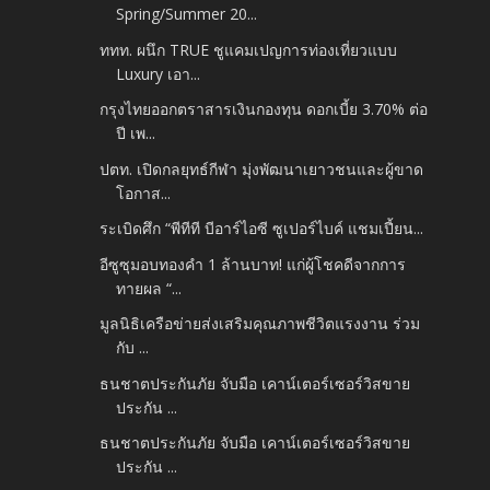
Spring/Summer 20...
ททท. ผนึก TRUE ชูแคมเปญการท่องเที่ยวแบบ
Luxury เอา...
กรุงไทยออกตราสารเงินกองทุน ดอกเบี้ย 3.70% ต่อ
ปี เพ...
ปตท. เปิดกลยุทธ์กีฬา มุ่งพัฒนาเยาวชนและผู้ขาด
โอกาส...
ระเบิดศึก “พีทีที บีอาร์ไอซี ซูเปอร์ไบค์ แชมเปี้ยน...
อีซูซุมอบทองคำ 1 ล้านบาท! แก่ผู้โชคดีจากการ
ทายผล “...
มูลนิธิเครือข่ายส่งเสริมคุณภาพชีวิตแรงงาน ร่วม
กับ ...
ธนชาตประกันภัย จับมือ เคาน์เตอร์เซอร์วิสขาย
ประกัน ...
ธนชาตประกันภัย จับมือ เคาน์เตอร์เซอร์วิสขาย
ประกัน ...