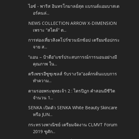
ไอซ์ - พาริส อินทรโกมาลย์สุต แบรนด์แอมบาสเด
อร์คนล่...
NEWS COLLECTION ARROW X-DIMENSION
เพราะ “สไตล์” ต...
การท่องเที่ยวสิงคโปร์ชวนนักช้อป เตรียมช้อปกระ
จาย ส...
“แอน – ป้าตือ”แชร์ประสบการณ์การนอนอย่างมี
คุณภาพ ใน...
ตรีเพชรอีซูซุเซลส์ รับรางวัล“องค์กรต้นแบบการ
ทำความ...
ตามรอยพระพุทธเจ้า 2 : ไตรปิฎก คำสอนมีชีวิต
จำนวน 1...
SENKA เปิดตัว SENKA White Beauty Skincare
หรือ JUN...
กระทรวงพาณิชย์ เตรียมจัดงาน CLMVT Forum
2019 ชูศัก...