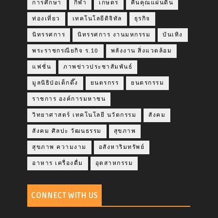
การศึกษา
กีฬา
เกษตร
คืนคุณแผ่นดิน
ท่องเที่ยว
เทคโนโลยีดิจิทัล
ธุรกิจ
นิทรรศการ
นิทรรศการ งานมหกรรม
บันเทิง
พระราชกรณียกิจ ร.10
พลังงาน สิ่งแวดล้อม
แฟชั่น
ภาพข่าวประชาสัมพันธ์
มูลนิธิป่อเต็กตึ๊ง
ยนตรกรร
ยนตรกรรม
ราชการ องค์การมหาชน
วิทยาศาสตร์ เทคโนโลยี นวัตกรรม
สังคม
สังคม ศิลปะ วัฒนธรรม
สุขภาพ
สุขภาพ ความงาม
อสังหาริมทรัพย์
อาหาร เครื่องดื่ม
อุตสาหกรรม
CONNECT WITH US