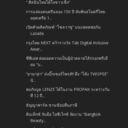
“ ศิลปินไทยได้ใจชาวเช็ก”
การแสดงดนตรีฉลอง 150 ปี สัมพันธไมตรีไทย-
ออสเตรีย 1...
เปิดตัวผลิตภัณฑ์ “โซลวาซู” บนแพลตฟอร์ม
Lazada
กรุงไทย NEXT คว้ารางวัล Tab Digital Inclusive
Awar...
ซีพีเอฟ ต่อยอดความเป็นผู้นำตลาดไส้กรอกพรีเมี่
ยม “บ...
“ยามาฮ่า” ส่งบิ๊กเซอร์ไพรส์!! ดึง “โต้ง TWOPEE”
นั...
พบกับบูธ LENZE ได้ในงาน PROPAK ระหว่างวัน
ที่ 12 ถึ...
ธัญญาพาร์ค ชวนช้อปคืนภาษี
คินเท็กซ์ จับมือ ไอซีเว็กซ์ จัดงาน “Bangkok
Beauty...