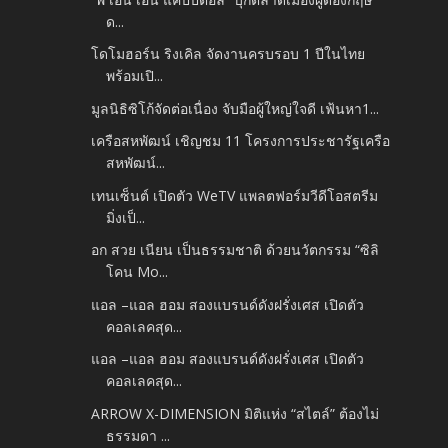
ด...
โดโมฮอร์น ริงเคิล จัดงานครบรอบ 1 ปีในไทย
พร้อมเปิ...
มูลนิธิซิโก้จัดต่อเนื่อง จับมือผู้ใหญ่ใจดี เฟ้นหา1...
เครือสหพัฒน์ เชิญชม 11 โครงการประชารัฐเครือ
สหพัฒน์...
เทนเซ็นต์ เปิดตัว WeTV แพลตฟอร์มวีดีโอสตรีม
มิ่งเป็...
อก สวย เนียน เป็นธรรมชาติ ด้วยนวัตกรรม “ซิลิ
โคน Mo...
แอล –แอล ฮอม สองแบรนด์ดังฝรั่งเศส เปิดตัว
คอลเลคสุด...
แอล –แอล ฮอม สองแบรนด์ดังฝรั่งเศส เปิดตัว
คอลเลคสุด...
ARROW X-DIMENSION มิติแห่ง “สไตล์” ต้องไม่
ธรรมดา ...