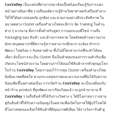
CosValley
เป็นแหล่งที่สามารถมาช้อบปิ้งพร้อมเรียนรู้กับการแต่ง
หน้าอย่างมืออาชีพ รวมถึงองค์ความรู้ด้านวิทยาศาสตร์เครื่องสำอาง
ให้ใช้ได้อย่างปลอดภัย ถูกต้อง และสวยงามอย่างมีประสิทธิภาพ ใน
อนาคตทาง Cluster เครื่องสำอางไทยจะมีการ จัด Training ในด้าน
ต่าง ๆ มากมาย ทั้งการตั้งตำหรับสูตร การออกแบบดีไซน์ รวมถึง
Packaging ของ สินค้า และด้านการตลาด โดยสังคมด้านความงาม
ยังขาดบุคคลากรที่มีความรู้ความสามารถอีกมาก จะต้อง ทำการ
พัฒนา ไปพร้อม ๆ กันหลายด้าน ซึ่งไม่มีใครสามารถที่จะทำได้คน
เดียว ดังนั้นการจะเป็น Cluster จึงเป็นคำตอบของการรวมตัวกันเพื่อ
เกิดประโยชน์ส่วนรวม โดยผ่านการได้ลองใช้สินค้าจากทั่วทุกมุมโลก
ในร้าน
CosValley
โดยเรามองไว้ว่ากลุ่ม Cluster เครื่องสำอางไทย
ยังมีอนาคตที่สดใส ตามกระแสสุขภาพและความงามที่ยังได้รับความ
นิยมเพิ่มขึ้นอย่างต่อเนื่อง การเปิดร้าน
CosValley
จะเป็นเหมือนกับ
หน้าร้าน product ที่ถูกพัฒนามาเรียบร้อยแล้ว จะถูกนำมาขาย ที่
CosValley
รวมถึงสินค้าที่ได้รับรางวัลต่าง ๆ ได้มีโอกาสมาวางขาย
คู่กับสินค้าที่ได้รับความนิยมสูงในตลาดเพื่อเปิดโอกาสให้ผู้บริโภคได้
มีโอกาสทดลองเลือกใช้สินค้าที่มีคุณภาพดีเยี่ยม ได้รางวัลการันตี คู่