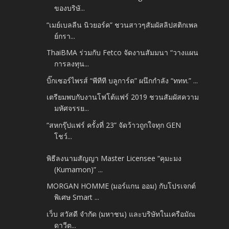
ของบริษั...
“เมย์เบลลีน นิวยอร์ค” ชวนสาวๆสัมผัสลิปสติกเพล
ย์กรา...
ThaiBMA ร่วมกับ Fetco จัดงานสัมมนา “วางแผน
การลงทุน...
บิ๊กเซอร์ไพรส์ “พีทีที บลูการ์ด” ผนึกกำลัง “ททท.” ...
เตรียมพบกับงานโฟโต้แฟร์ 2019 ชวนสัมผัสความ
มหัศจรรย...
“สหกรุ๊ปแฟร์ ครั้งที่ 23” จัดว้าวถูกใจทุก GEN
โชว์...
พิธีลงนามสัญญา Master Licensee “คุมะมง
(Kumamon)” ...
MORGAN HOMME (มอร์แกน ออม) กับโปรเจกต์
พิเศษ Smart ...
เว็บ สวัสดี จำกัด (มหาชน) และบริษัทในเครือมัณ
ดาวีต...