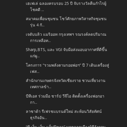
เฮเฟเล่ ฉลองครบรอบ 25 ปี จับรางวัลคืนกำไรผู้
โชคดี ...
สมาคมเพื่อนชุมชน โชว์ศักยภาพวิสาหกิจชุมชน
รุ่น 4 กั...
เจดับบลิว แมริออท กรุงเทพฯ รณรงค์ลดปริมาณ
การเหลือท...
Sharp,BTS, และ VGI จับมือส่งมอบอากาศที่ดีขึ้น
แก่ผู...
โครงการ “รวมพลังตามรอยพ่อฯ” ปี 7 เดินเครื่องสู่
เฟส...
สำนักงานเกษตรจังหวัดเชียงราย ชวนเที่ยวงาน
เทศกาลข้า...
บีทีเอส ร่วมมือ ชาร์ป วีจีไอ ติดตั้งเครื่องฟอกอา
กา...
ลาซาด้า รีเฟรชแบรนด์ใหม่ สะท้อนวิสัยทัศน์
ธุรกิจอัน...
“พี เอ็น เอ็น แค็ปปิตอล” บุกตลาดเมืองผู้ดีอังกฤษ