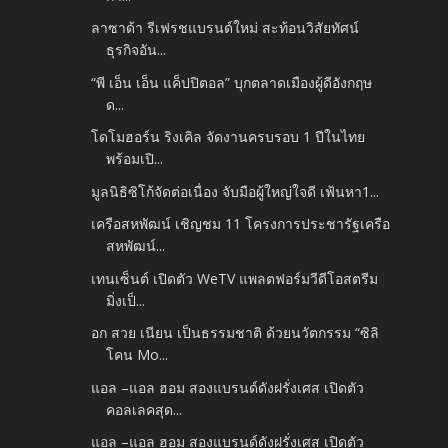
ลาซาด้า รีเฟรชแบรนด์ใหม่ สะท้อนวิสัยทัศน์
ธุรกิจอัน...
“พี เอ็น เอ็น แค็ปปิตอล” บุกตลาดเมืองผู้ดีอังกฤษ
ด...
โดโมฮอร์น ริงเคิล จัดงานครบรอบ 1 ปีในไทย
พร้อมเปิ...
มูลนิธิซิโก้จัดต่อเนื่อง จับมือผู้ใหญ่ใจดี เฟ้นหา1...
เครือสหพัฒน์ เชิญชม 11 โครงการประชารัฐเครือ
สหพัฒน์...
เทนเซ็นต์ เปิดตัว WeTV แพลตฟอร์มวีดีโอสตรีม
มิ่งเป็...
อก สวย เนียน เป็นธรรมชาติ ด้วยนวัตกรรม “ซิลิ
โคน Mo...
แอล –แอล ฮอม สองแบรนด์ดังฝรั่งเศส เปิดตัว
คอลเลคสุด...
แอล –แอล ฮอม สองแบรนด์ดังฝรั่งเศส เปิดตัว