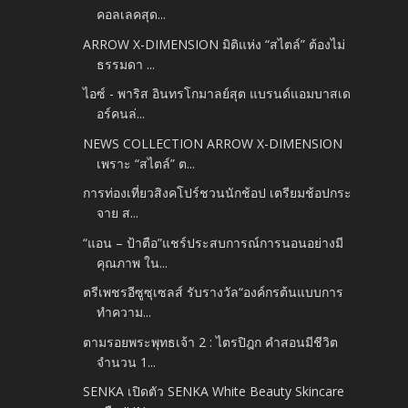
คอลเลคสุด...
ARROW X-DIMENSION มิติแห่ง “สไตล์” ต้องไม่
ธรรมดา ...
ไอซ์ - พาริส อินทรโกมาลย์สุต แบรนด์แอมบาสเด
อร์คนล่...
NEWS COLLECTION ARROW X-DIMENSION
เพราะ “สไตล์” ต...
การท่องเที่ยวสิงคโปร์ชวนนักช้อป เตรียมช้อปกระ
จาย ส...
“แอน – ป้าตือ”แชร์ประสบการณ์การนอนอย่างมี
คุณภาพ ใน...
ตรีเพชรอีซูซุเซลส์ รับรางวัล“องค์กรต้นแบบการ
ทำความ...
ตามรอยพระพุทธเจ้า 2 : ไตรปิฎก คำสอนมีชีวิต
จำนวน 1...
SENKA เปิดตัว SENKA White Beauty Skincare