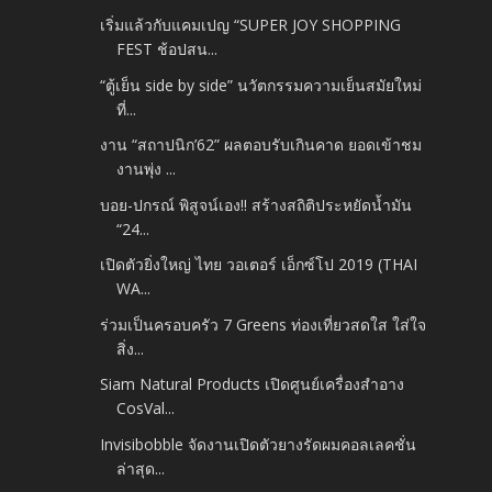
เริ่มแล้วกับแคมเปญ “SUPER JOY SHOPPING
FEST ช้อปสน...
“ตู้เย็น side by side” นวัตกรรมความเย็นสมัยใหม่
ที่...
งาน “สถาปนิก’62” ผลตอบรับเกินคาด ยอดเข้าชม
งานพุ่ง ...
บอย-ปกรณ์ พิสูจน์เอง!! สร้างสถิติประหยัดน้ำมัน
“24...
เปิดตัวยิ่งใหญ่ ไทย วอเตอร์ เอ็กซ์โป 2019 (THAI
WA...
ร่วมเป็นครอบครัว 7 Greens ท่องเที่ยวสดใส ใส่ใจ
สิ่ง...
Siam Natural Products เปิดศูนย์เครื่องสำอาง
CosVal...
Invisibobble จัดงานเปิดตัวยางรัดผมคอลเลคชั่น
ล่าสุด...