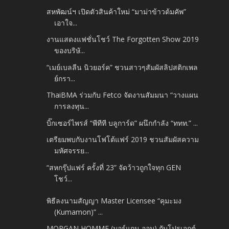
สหพัฒน์ฯ เปิดตัวสินค้าใหม่ “มาม่าข้าวต้มคัพ”
เอาใจ...
งานแสดงแฟชั่นโชว์ The Forgotten Show 2019
ของบริษั...
“เมย์เบลลีน นิวยอร์ค” ชวนสาวๆสัมผัสลิปสติกเพล
ย์กรา...
ThaiBMA ร่วมกับ Fetco จัดงานสัมมนา “วางแผน
การลงทุน...
บิ๊กเซอร์ไพรส์ “พีทีที บลูการ์ด” ผนึกกำลัง “ททท.” ...
เตรียมพบกับงานโฟโต้แฟร์ 2019 ชวนสัมผัสความ
มหัศจรรย...
“สหกรุ๊ปแฟร์ ครั้งที่ 23” จัดว้าวถูกใจทุก GEN
โชว์...
พิธีลงนามสัญญา Master Licensee “คุมะมง
(Kumamon)” ...
MORGAN HOMME (มอร์แกน ออม) กับโปรเจกต์