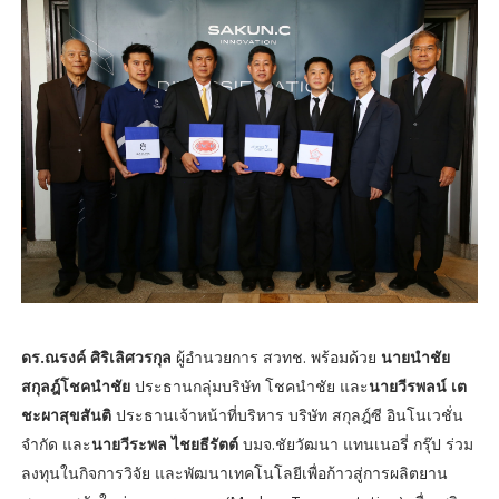
ดร.ณรงค์ ศิริเลิศวรกุล
ผู้อำนวยการ สวทช. พร้อมด้วย
นายนำชัย
สกุลฎ์โชคนำชัย
ประธานกลุ่มบริษัท โชคนำชัย และ
นายวีรพลน์ เต
ชะผาสุขสันติ
ประธานเจ้าหน้าที่บริหาร บริษัท สกุลฎ์ซี อินโนเวชั่น
จำกัด และ
นายวีระพล ไชยธีรัตต์
บมจ.ชัยวัฒนา แทนเนอรี่ กรุ๊ป ร่วม
ลงทุนในกิจการวิจัย และพัฒนาเทคโนโลยีเพื่อก้าวสู่การผลิตยาน