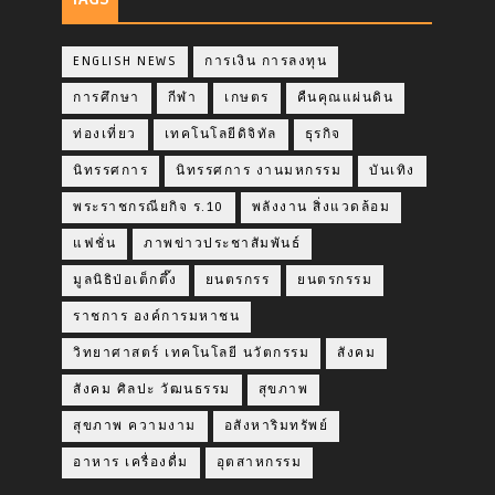
ENGLISH NEWS
การเงิน การลงทุน
การศึกษา
กีฬา
เกษตร
คืนคุณแผ่นดิน
ท่องเที่ยว
เทคโนโลยีดิจิทัล
ธุรกิจ
นิทรรศการ
นิทรรศการ งานมหกรรม
บันเทิง
พระราชกรณียกิจ ร.10
พลังงาน สิ่งแวดล้อม
แฟชั่น
ภาพข่าวประชาสัมพันธ์
มูลนิธิป่อเต็กตึ๊ง
ยนตรกรร
ยนตรกรรม
ราชการ องค์การมหาชน
วิทยาศาสตร์ เทคโนโลยี นวัตกรรม
สังคม
สังคม ศิลปะ วัฒนธรรม
สุขภาพ
สุขภาพ ความงาม
อสังหาริมทรัพย์
อาหาร เครื่องดื่ม
อุตสาหกรรม