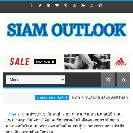
ททท. ชวนสัมผัสพลังแห่งศรัทธา ร่วมงาน "ห่มผ
ภาพข่าวประชาสัมพันธ์
Home
ภาพข่าวประชาสัมพันธ์
อว. สวทช. ร่วมทุน บ.สกุลฎ์ซีฯ และ
CWT ร่วมทุนในกิจการวิจัยและพัฒนาเทคโนโลยีต่อยอดอุตฯ ผลิตยาน
พาหนะสมัยใหม่แบบครบวงจร เสริมศักยภาพผู้ประกอบการ ลดการนำเข้า
ยกระดับสู่เศรษฐกิจนวัตกรรม