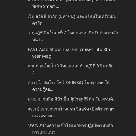
พิเศษ Smart ...
เว็บ สวัสดี จำกัด (มหาชน) และบริษัทในเครือมัณ
ดาวีต...
“สกุลฎ์ซี อินโนเวชั่น” โหมตลาด เปิดรับตัวแทนจำ
หน่า...
FAST Auto Show Thailand cruises into 8th
year Meg...
ฟาสต์ ออโต โชว์ ไทยแลนด์ ก้าวสู่ปีที่ 8 ยืนหยัด
จั...
ดิอาจิโอ จัดโรดโชว์ DRINKiQ ในกรุงเทพ ให้
ความรู้คอ...
ม.สยาม จับมือ ดีป้า ปั้น ผู้นำยุคดิจิทัล รับเทรนด์...
จระเข้ เจาะตลาดโรงแรม รีสอร์ท เปิดตัวกาวยา
แนวจระเข...
“สคร. สร้างความเข้าใจแนวทางปฏิบัติตามหลัก
การและแนว...