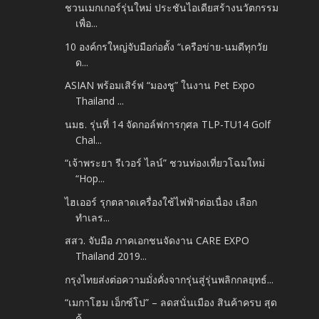
ชวนเมกเกอร์รุ่นใหม่ ประชันไอเดียสร้างนวัตกรรม
เพื่อ...
10 องค์กรใหญ่จับมือก่อตั้ง “เครือข่าย-นมดีทุกวัย
ด...
ASIAN พร้อมเสิร์ฟ “มองชู” ในงาน Pet Expo
Thailand ...
นมธ. รุ่นที่ 14 จัดกอล์ฟการกุศล TLP-TU14 Golf
Chal...
“เจ้าพระยา รีเวอร์ ไลน์” ชวนท่องเที่ยวโฉมใหม่
“Hop...
ไฮเออร์ รุกตลาดเครื่องใช้ไฟฟ้าต่อเนื่อง เลือก
ทำเลร...
สสว. จับมือ ภาคเอกชนจัดงาน CARE EXPO
Thailand 2019...
กรุงไทยส่งต่อความมั่งคั่งจากรุ่นสู่รุ่นพลิกกลยุทธ์...
“เมกาโฮม เอ็กซ์โป” – ลดสนั่นเมือง สินค้าครบ สุด
คุ้...