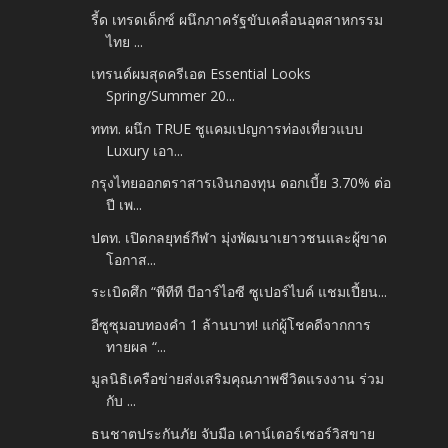
รี้ด เทรดเด็กซ์ ผนึกภาครัฐขับเคลื่อนอุตสาหกรรม
ไทย ...
เทรนด์ผมสุดครีเอต Essential Looks
Spring/Summer 20...
ททท. ผนึก TRUE ชูแคมเปญการท่องเที่ยวแบบ
Luxury เอา...
กรุงไทยออกตราสารเงินกองทุน ดอกเบี้ย 3.70% ต่อ
ปี เพ...
ปตท. เปิดกลยุทธ์กีฬา มุ่งพัฒนาเยาวชนและผู้ขาด
โอกาส...
ระเบิดศึก “พีทีที บีอาร์ไอซี ซูเปอร์ไบค์ แชมเปี้ยน...
อีซูซุมอบทองคำ 1 ล้านบาท! แก่ผู้โชคดีจากการ
ทายผล “...
มูลนิธิเครือข่ายส่งเสริมคุณภาพชีวิตแรงงาน ร่วม
กับ ...
ธนชาตประกันภัย จับมือ เคาน์เตอร์เซอร์วิสขาย