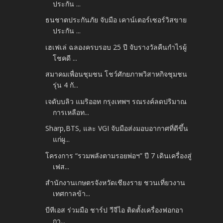
ประกัน ...
ธนชาตประกันภัย จับมือ เคาน์เตอร์เซอร์วิสขาย
ประกัน ...
เฮเฟเล่ ฉลองครบรอบ 25 ปี จับรางวัลคืนกำไรผู้
โชคดี ...
สมาคมเพื่อนชุมชน โชว์ศักยภาพวิสาหกิจชุมชน
รุ่น 4 กั...
เจดับบลิว แมริออท กรุงเทพฯ รณรงค์ลดปริมาณ
การเหลือท...
Sharp,BTS, และ VGI จับมือส่งมอบอากาศที่ดีขึ้น
แก่ผู...
โครงการ “รวมพลังตามรอยพ่อฯ” ปี 7 เดินเครื่องสู่
เฟส...
สำนักงานเกษตรจังหวัดเชียงราย ชวนเที่ยวงาน
เทศกาลข้า...
บีทีเอส ร่วมมือ ชาร์ป วีจีไอ ติดตั้งเครื่องฟอกอา
กา...